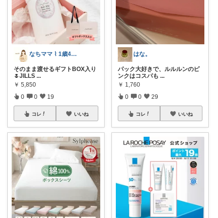
なちママ ⌇ 1歳4歳ママ
はな。
そのまま渡せるギフトBOX入り
パック大好きで、ルルルンのピ
🌷JILLS
...
ンクはコスパも
...
￥
5,850
￥
1,760
0
0
19
0
0
29
コレ
いいね
コレ
いいね