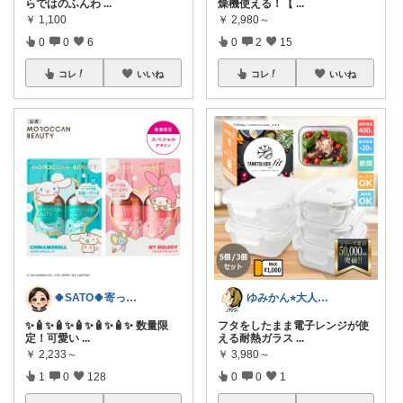
らではのふんわ
...
燥機使える！【
...
￥
1,100
￥
2,980～
0
0
6
0
2
15
コレ
いいね
コレ
いいね
🍀SATO🍀寄って、見てらっしゃい！
ゆみかん⭐︎大人の暮らし研究室
​✨🧴✨🧴✨🧴✨🧴✨🧴✨ 数量限
フタをしたまま電子レンジが使
定！可愛い
...
える耐熱ガラス
...
￥
2,233～
￥
3,980～
1
0
128
0
0
1