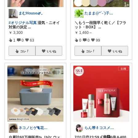
まむHouse🌿。
たまま@*´-`)子ども用品/日用品
#オリジナル写真
湿気・ニオイ
＼もう一段階早く乾く／【フラ
対策の決定
...
ット・BOX】
...
￥
3,300
￥
1,460～
1
0
63
0
0
99
コレ
いいね
コレ
いいね
ネコノヒゲ🐈花好きオタクの庭🪴
らん🉐💄コスメ&ファッション👗✨
💠累計60万個販売✨［b2c ウェ
7/31日⏰23:59〆🉐🅿️6倍＆400