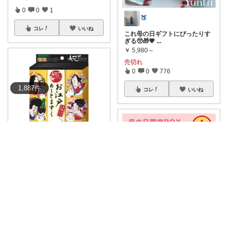
0
0
1
🍑
コレ
いいね
これ母の日ギフトにぴったりす
ぎる🥺🎁💗
...
￥
5,980～
売切れ
0
0
776
1,887
件
コレ
いいね
momo
🌸和のアートで毎日のケアがち
ょっと特別に✨
...
￥
1,065
0
0
1
𝙲𝚑𝚊𝚛𝚘𝚕𝚕🖤🦢
コレ
いいね