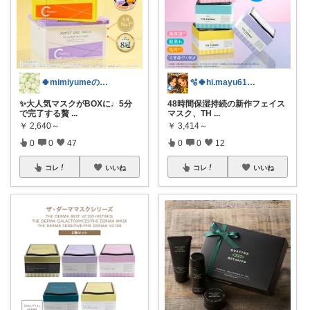
🍀mimiyumeの美容ROOM🍀
🫧🍀hi.mayu618🍀🫧
✨大人気マスクがBOXに♩5分
48時間保湿持続の新作フェイス
で完了する贅
...
マスク、TH
...
￥
2,640～
￥
3,414～
0
0
47
0
0
12
コレ
いいね
コレ
いいね