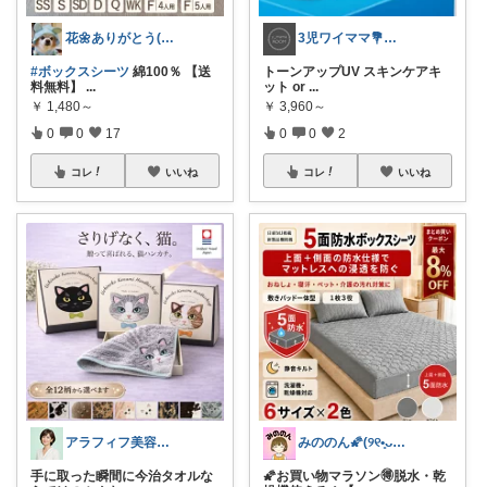
花🌼ありがとう(*･ω･)*_ _)ﾍ
3児ワイママ💐バタバタでも回る暮らし✨
#ボックスシーツ
綿100％ 【送
トーンアップUV スキンケアキ
料無料】
...
ット or
...
￥
1,480～
￥
3,960～
0
0
17
0
0
2
コレ
いいね
コレ
いいね
アラフィフ美容研究所
みののん🌠(୨୧•͈ᴗ•͈)感謝♡
手に取った瞬間に今治タオルな
🌠お買い物マラソン🉐脱水・乾