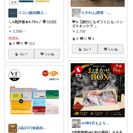
ココレ|経由購入ありがとうございます🌷
たやわん|美容・便利アイテムROOM
＼⭐️高評価★4.79⭐️／ 🉐 11日1
💚✨【旅行にもギフトにも♪メン
...
ズスキンケア
...
￥
3,308～
￥
2,750
売切れ
0
0
4
0
0
312
コレ
いいね
コレ
いいね
eri🌸8月もよろしくお願いします☺️
2品(247)🌼経由購入感謝です🌼
\\送料無料🌿// 旬の美味しさを丸