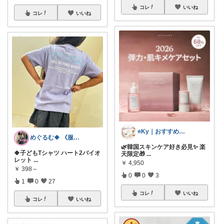
コレ
いいね
コレ
いいね
⭐️Ky｜おすすめセレクト⭐️
めぐるむ🍀 《服と暮らし》朝コレ
🌿韓国スキンケア好き必見✨ 楽
🍀子どもTシャツ ハート2バイオ
天限定🎁
...
レット
...
￥
4,950
￥
398～
0
0
3
1
0
27
コレ
いいね
コレ
いいね