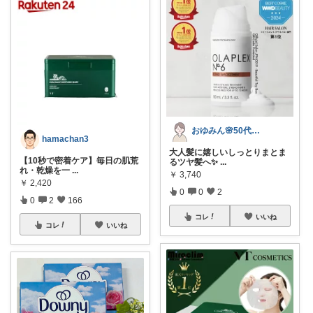
おゆみん🌸50代からの快適暮らし
hamachan3
大人髪に嬉しいしっとりまとま
【10秒で密着ケア】毎日の肌荒
るツヤ髪へ✨
...
れ・乾燥を一
...
￥
3,740
￥
2,420
0
0
2
0
2
166
コレ
いいね
コレ
いいね