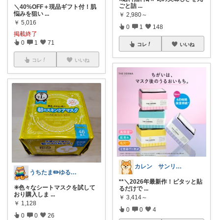
ごと詰
...
＼40%OFF＋現品ギフト付！肌
悩みを狙い
...
￥
2,980～
￥
5,016
0
1
148
掲載終了
0
1
71
コレ
いいね
コレ
いいね
カレン サンリオとディズニーが大好き
うちたま✏️ゆるゆる生涯学習⬇️お礼💐
**＼2026年最新作！ピタッと貼
✳️色々なシートマスクを試して
るだけで
...
おり購入しま
...
￥
3,414～
￥
1,128
0
0
4
0
0
26