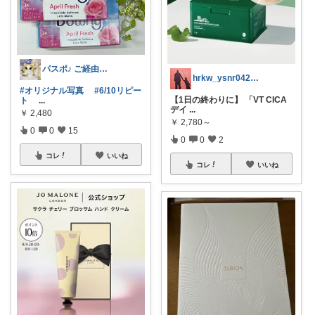
パスポ♪ ご経由イイネ・コメ嬉し😽
hrkw_ysnr0428★いつも感謝★
#オリジナル写真
#6/10リピー
【1日の終わりに】 「VT CICA
ト
...
デイ
...
￥
2,480
￥
2,780～
0
0
15
0
0
2
コレ
いいね
コレ
いいね