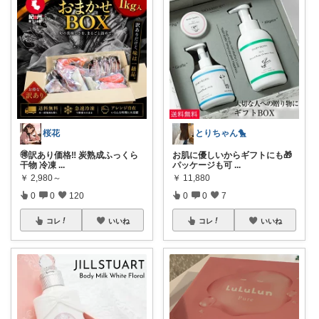
桜花
とりちゃん🐤
🉐訳あり価格‼️ 炭熟成ふっくら
お肌に優しいからギフトにも🎁
干物 冷凍
...
パッケージも可
...
￥
2,980～
￥
11,880
0
0
120
0
0
7
コレ
いいね
コレ
いいね