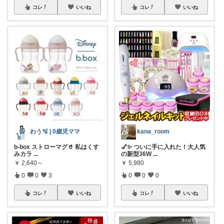
コレ
いいね
コレ
いいね
わう🫧 | 0歳児ママ
kana_room
b-box ストローマグ🥤 私はくす
💅✨ ついに手に入れた！大人気
みカラ
...
の新型36W
...
￥
2,640～
￥
5,980
0
0
3
0
0
0
コレ
いいね
コレ
いいね