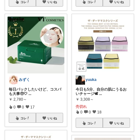
コレ
いいね
コレ
いいね
みずく
yuuka
毎日パックしたいけど、コスパ
今日も5分、自分の肌にうるお
も大事🥺🤍
...
いチャージ🕊️
...
￥
2,780～
￥
3,308～
売切れ
0
0
17
0
0
18
コレ
いいね
コレ
いいね