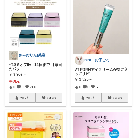
きゃおりん|美容好き3児ママ
hira｜お手ごろ美容と暮らし
✅10％オフ📴 11日まで 【毎日
のパッ
...
VT PDRNアイクリームが気に入
ってリピ
...
￥
3,308～
￥
3,520～
売切れ
0
0
760
0
0
5
コレ
いいね
コレ
いいね