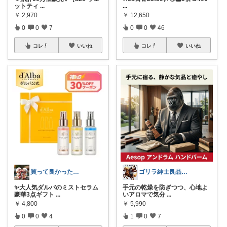
ットティ
...
...
￥
2,970
￥
12,650
0
0
7
0
0
46
コレ
いいね
コレ
いいね
買って良かった❣️NOM.
ゴリラ紳士良品図鑑🦍経由購入感謝です！
✨大人気ダルバのミストセラム
手元の乾燥を防ぎつつ、心地よ
豪華3点ギフト
...
いアロマで気分
...
￥
4,800
￥
5,990
0
0
4
1
0
7