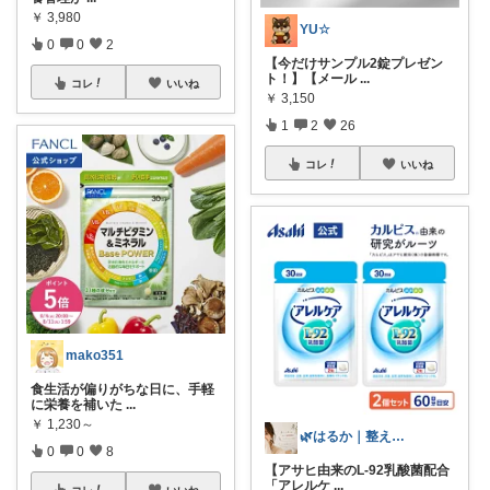
￥
3,980
YU☆
0
0
2
【今だけサンプル2錠プレゼン
ト！】【メール
...
コレ
いいね
￥
3,150
1
2
26
コレ
いいね
mako351
食生活が偏りがちな日に、手軽
に栄養を補いた
...
￥
1,230～
🌿はるか｜整える×健康習慣×予防
0
0
8
【アサヒ由来のL-92乳酸菌配合
「アレルケ
...
コレ
いいね