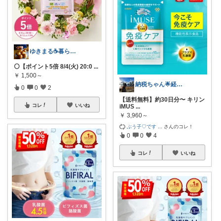
ゆきまる☕️暮らしを楽しむ
⚪️【ポイント5倍 8/4(火) 20:0
...
￥
1,500～
納税ちゃん🌟経由購入★
0
0
2
【送料無料】約30日分〜 キリン
コレ
いいね
iMUS
...
￥
3,960～
ぶう子♡です
...
さんのコレ！
0
0
4
コレ
いいね