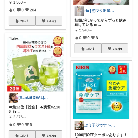
￥
1,500～
0
0
204
rio | 初マタ出産準備🐣
妊娠がわかってからずっと飲み
コレ
いいね
続けている m
...
￥
5,940～
0
0
8
コレ
いいね
[Rank🎀DEAL]毎日コレ@ano
👑第12位【総合】 🔥実質¥2,18
6（¥
...
￥
2,376～
0
0
5
ぶう子♡です 〜感謝です〜
1000円OFFクーポンあります！
コレ
いいね