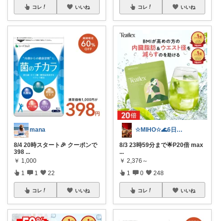
コレ
いいね
コレ
いいね
mana
☆MIHO☆🌊6日感謝🍀
8/4 20時スタート🎉 クーポンで
8/3 23時59分まで🌟P20倍 max
398
...
...
￥
1,000
￥
2,376～
1
1
22
1
0
248
コレ
いいね
コレ
いいね