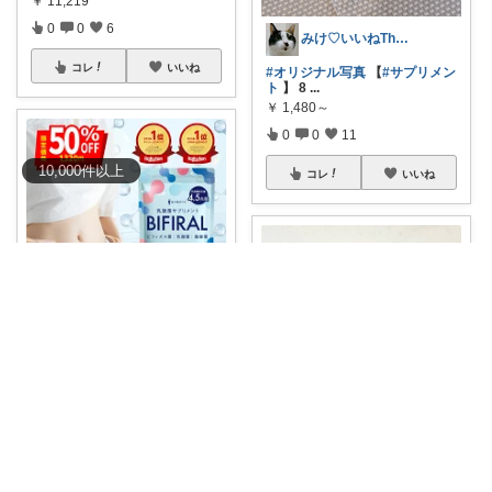
￥
11,219
0
0
6
みけ♡いいねThanks☆
コレ
いいね
#オリジナル写真
【
#サプリメン
ト
】 8
...
￥
1,480～
0
0
11
10,000
件
以上
コレ
いいね
🌷はなこ｜子育て×3児ママ
最近なんかスッキリせぇへん
な〜🥹💦 忙し
...
￥
1,320～
0
0
2
rico|40代の体型カバー服と肌
コレ
いいね
#オリジナル写真
子どもの集中