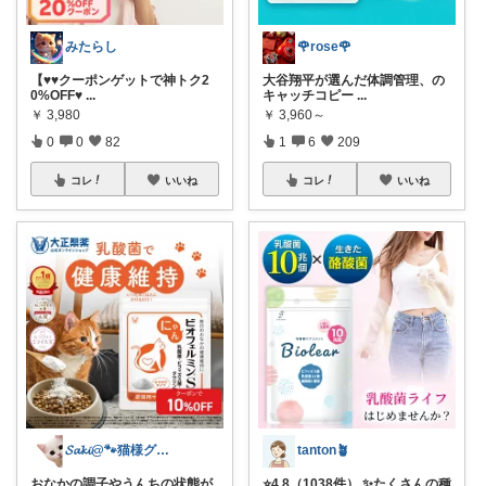
みたらし
🌹rose🌹
【♥♥クーポンゲットで神トク2
大谷翔平が選んだ体調管理、の
0%OFF♥
...
キャッチコピー
...
￥
3,980
￥
3,960～
0
0
82
1
6
209
コレ
いいね
コレ
いいね
𝓢𝓪𝓴𝓲@🐾猫様グッズ紹介🐾
tanton🪴
おなかの調子やうんちの状態が
⭐4.8（1038件） ✨たくさんの種