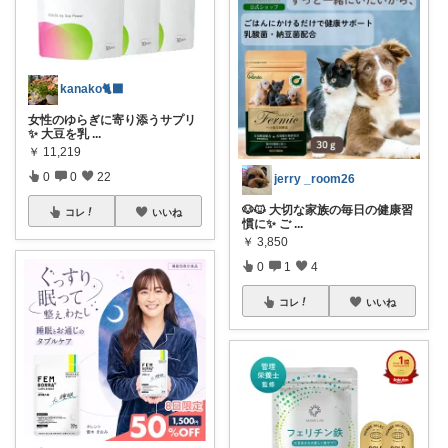
kanako🐈‍⬛
女性のゆらぎに寄り添うサプリ
✨ 大豆を乳
...
￥
11,219
0
0
22
jerry _room26
🐶🐱 大切な家族の毎日の健康習
コレ
いいね
慣に✨ ご
...
￥
3,850
0
1
4
コレ
いいね