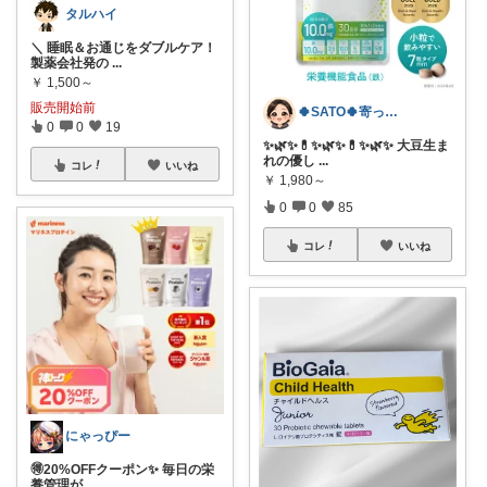
タルハイ
＼ 睡眠＆お通じをダブルケア！
製薬会社発の
...
￥
1,500～
販売開始前
🍀SATO🍀寄って、見てらっしゃい！
0
0
19
​✨🌿✨💊✨🌿✨💊✨🌿✨ 大豆生ま
れの優し
...
コレ
いいね
￥
1,980～
0
0
85
コレ
いいね
にゃっぴー
🉐20%OFFクーポン✨ 毎日の栄
養管理が
...