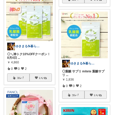
ゆきまる☕️暮らしを楽しむ
⚪️＼神トク10%OFFクーポン！
8月4日
...
￥
4,860
ゆきまる☕️暮らしを楽しむ
0
0
2
⚪️葉酸 サプリ mitete 葉酸サプ
リ
...
コレ
いいね
￥
1,836
0
0
2
コレ
いいね