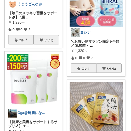
くまうどん🍊@愛媛で楽しい生活
【毎日のスッキリ習慣をサポー
ト🌿】 “腸
...
￥
1,320～
0
0
2
ヨシナ
コレ
いいね
＼お買い物マラソン限定✨半額
／ 乳酸菌・
...
￥
1,320～
0
0
7
コレ
いいね
Oga@綺麗になりたいアラサー美容オタク
【健康と美容をサポートするサ
プリ💕】 ⭐️
...