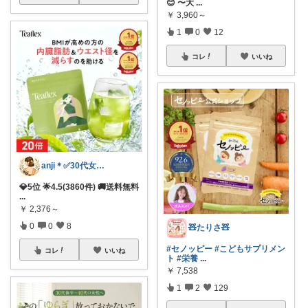
😊 〜大
...
￥
3,960～
1
0
12
コレ
いいね
anji＊✅30代女性売上ランキング🏆
💎5位 🌟4.5(3860件) 🚚送料無料
...
￥
2,376～
0
0
8
🧸たりさ🧸
#セノッピー
#こどもサプリメン
コレ
いいね
ト
#栄養
...
￥
7,538
1
2
129