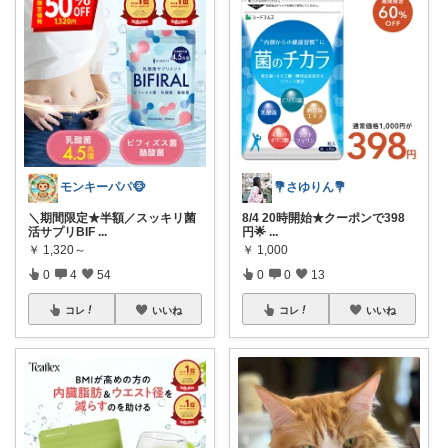
モンキーパパ🐵
💐さゆりん💐
＼期間限定★半額／スッキリ菌
8/4 20時開始★クーポンで398
活サプリBIF
...
円🌟
...
￥
1,320～
￥
1,000
0
4
54
0
0
13
コレ
いいね
コレ
いいね