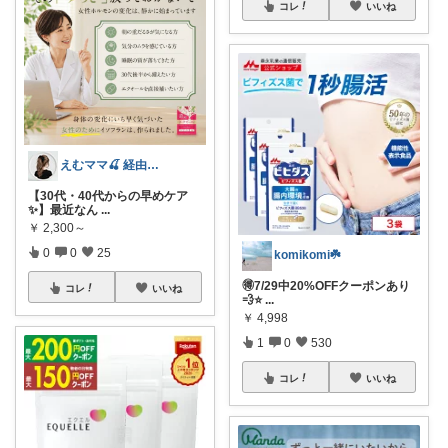
コレ
いいね
えむママ🍒 経由購入感謝です♡
【30代・40代からの早めケア
✨】最近なん
...
￥
2,300～
0
0
25
komikomi☘️
🉐7/29中20%OFFクーポンあり
コレ
いいね
💨⭐️
...
￥
4,998
1
0
530
コレ
いいね