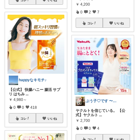
￥
4,200
0
2
7
コレ
いいね
happyなキモチ♪
【公式】 快腸ハニー 腸活 サプ
リ はちみ
...
￥
4,980～
ぶう子♡です 〜感謝です〜
0
0
418
ヤクルトを信じている。 【公
式】ヤクルト
...
コレ
いいね
￥
2,700
0
0
4
コレ
いいね