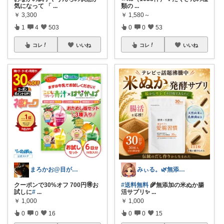
気になって 「
...
類の
...
￥
3,300
￥
1,580～
1
4
503
0
0
53
コレ
いいね
コレ
いいね
まろかお@目が回る〰️毎日
みぃる。🌿無添加・自然派
クーポンで30%オフ 700円🉐お
#送料無料
🌾無添加の米ぬか腸
試しに
#
...
活サプリ✨
...
￥
1,000
￥
1,000
0
0
16
0
0
15