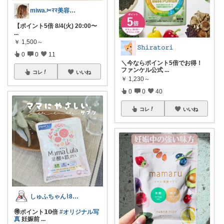
miwa.✂︎ﾏﾏ美容師💎
【ポイント5倍 8/4(火) 20:00〜
...
￥
1,500～
𝚂𝚑𝚒𝚛𝚊𝚝𝚘𝚛𝚒
0
0
11
＼今ならポイント5倍でお得！
ファンケル公式
...
コレ
いいね
￥
1,230～
0
0
40
コレ
いいね
しゅふちゃん⌇ 8月もよろしくね🍉
🉐ポイント𝟭𝟬倍
#オリジナル写
真
妊娠前
...