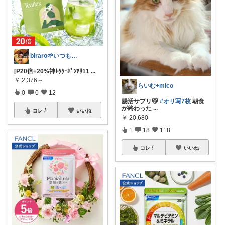
biraro🌱いつもありがとう♡
[P20倍+20%神ﾄｸｸｰﾎﾟﾝｱﾘ11
...
￥
2,376～
らいむ+mico
0
0
12
腸活サプリ😼
#オリ写7枚
朝食
が終わった
...
コレ
いいね
￥
20,680
1
18
118
コレ
いいね