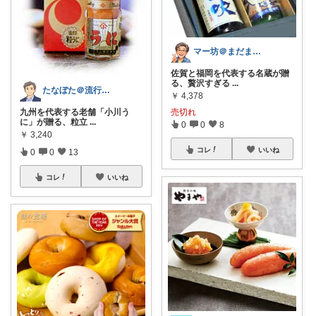
マー坊＠まだまだこれから７０代
佐賀と福岡を代表する名蔵が贈
る、贅沢すぎる
...
たなぼた＠流行りモノ好きオヤジ
￥
4,378
九州を代表する老舗「小川う
売切れ
に」が贈る、粒立
...
0
0
8
￥
3,240
コレ
いいね
0
0
13
コレ
いいね