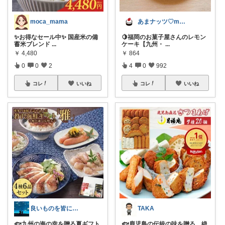
moca_mama
あまナッツ♡mottoお取り寄せスイーツ
✨お得なセール中✨ 国産米の備
🍋福岡のお菓子屋さんのレモン
蓄米ブレンド
...
ケーキ【九州・
...
￥
4,480
￥
864
0
0
2
4
0
992
コレ
いいね
コレ
いいね
良いものを皆にシェアしたい
TAKA
🐟九州の海の幸を贈る夏ギフト
🐟鹿児島の伝統の味を贈る、絶