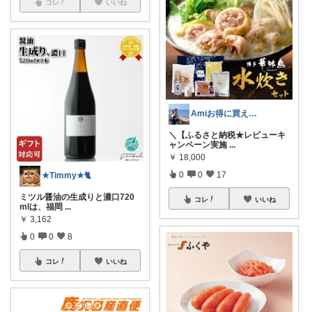
コレ
いいね
Amiお得に買える女性ファッション紹介✨
＼【ふるさと納税★レビューキ
ャンペーン実施
...
￥
18,000
0
0
17
★Timmy★🐈
ミツル醤油の生成りと濃口720
コレ
いいね
mlは、福岡
...
￥
3,162
0
0
8
コレ
いいね