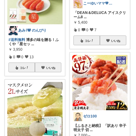
こーゆいママ💚ROOM🌈
「DEAN＆DELUCA アイスクリ
ーム8
...
￥
5,400
0
0
7
あみ⌇ 🐼 のんびり
#送料無料
博多の味を贈る！ふ
コレ
いいね
くや「星セッ
...
￥
3,950
0
0
13
コレ
いいね
ゼロ100
【ふるさと納税】 「訳あり 辛子
明太子 切
...
￥
7,000～