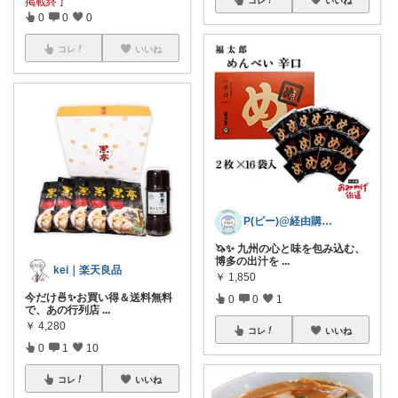
掲載終了
0
0
0
コレ
いいね
P(ピー)@経由購入します！
🦄✨ 九州の心と味を包み込む、
博多の出汁を
...
kei｜楽天良品
￥
1,850
今だけ🍜✨お買い得＆送料無料
0
0
1
で、あの行列店
...
￥
4,280
コレ
いいね
0
1
10
コレ
いいね