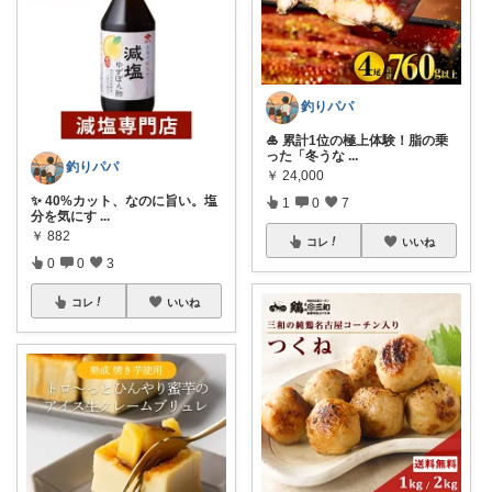
釣りパパ
🎍 累計1位の極上体験！脂の乗
った「冬うな
...
釣りパパ
￥
24,000
✨ 40%カット、なのに旨い。塩
1
0
7
分を気にす
...
￥
882
コレ
いいね
0
0
3
コレ
いいね