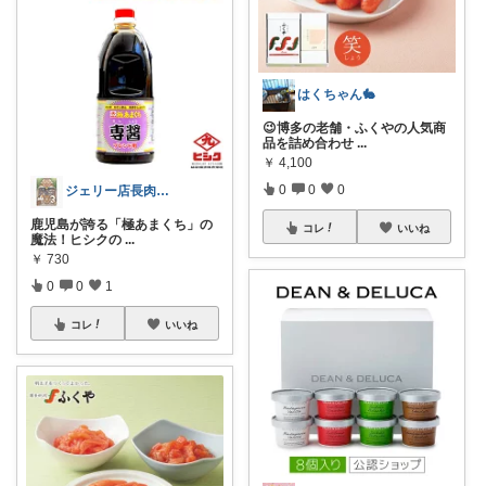
はくちゃん🐇
😉博多の老舗・ふくやの人気商
品を詰め合わせ
...
￥
4,100
0
0
0
ジェリー店長肉球雑貨店
鹿児島が誇る「極あまくち」の
コレ
いいね
魔法！ヒシクの
...
￥
730
0
0
1
コレ
いいね