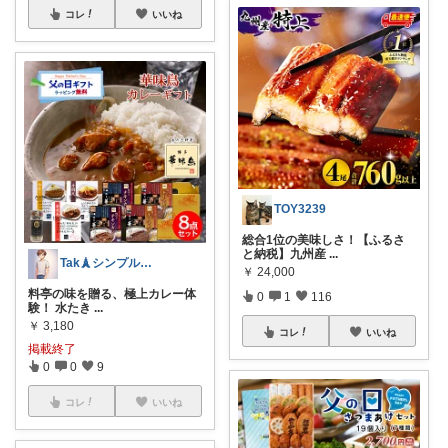
コレ
いいね
TOY3239
総合1位の美味しさ！【ふるさ
と納税】九州産
...
Tak🗼シンプルで健康的な暮らし
￥
24,000
料亭の味を贈る、極上カレー体
0
1
116
験！ 水たき
...
￥
3,180
コレ
いいね
掲載終了
0
0
9
コレ
いいね