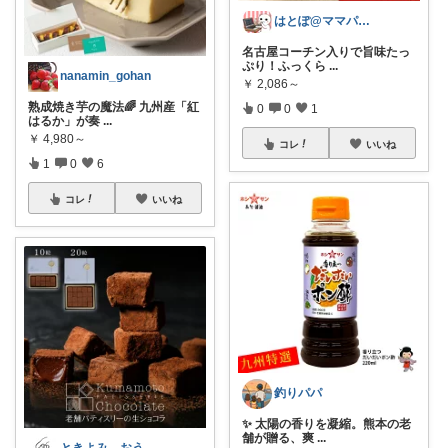
はとぽ@ママパパの神育児グッズ✨
名古屋コーチン入りで旨味たっ
ぷり！ふっくら
...
nanamin_gohan
￥
2,086～
熟成焼き芋の魔法🌈 九州産「紅
0
0
1
はるか」が奏
...
￥
4,980～
コレ
いいね
1
0
6
コレ
いいね
釣りパパ
✨ 太陽の香りを凝縮。熊本の老
舗が贈る、爽
...
ときよみ おうち時間を愛する暮らし ☕