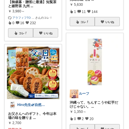
【御歳暮・贈答に最適】知覧茶
￥
5,630
と嬉野茶 九州
...
￥
3,980～
1
11
144
アラフィフTO
...
さんのコレ！
コレ
いいね
0
16
232
コレ
いいね
ルーフ
沖縄って、ちんすこうや紅芋だ
Hiro先生🌿自然体でたのしむ
けじゃない。
...
￥
1,350～
お父さんへのギフト、今年は本
場の味を贈りま
...
0
2
20
￥
2,700
コレ
いいね