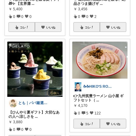
🎁✨ 【玄界灘
...
品さつま揚げギ
...
￥
5,400
￥
3,456
0
0
0
0
0
2
コレ
いいね
コレ
いいね
☕☕HIKO‘S ROOM☕☕
👉九州筑豊ラーメン 山小屋 ギ
フトセット（
...
とも｜パパ厳選！ママを助ける正解アイテム
￥
4,170
【ひんやり夏ギフト】大切なあ
0
5
122
の人へ涼しさを
...
￥
3,880
コレ
いいね
0
0
0