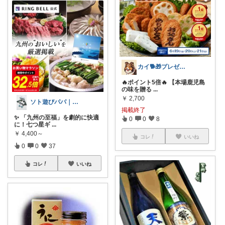
カイ🐕🎁プレゼント
🔥ポイント5倍🔥 【本場鹿児島
の味を贈る
...
￥
2,700
ソト遊びパパ｜旅と酒と、整う暮らし
掲載終了
✨ 「九州の至福」を劇的に快適
0
0
8
に！七つ星ギ
...
￥
4,400～
コレ
いいね
0
0
37
コレ
いいね