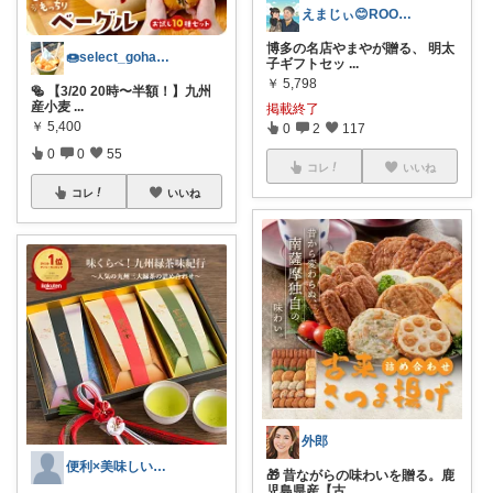
えまじぃ😊ROOMでのご縁に感謝
博多の名店やまやが贈る、 明太
🍩select_gohan🍩
子ギフトセッ
...
￥
5,798
🥯 【3/20 20時〜半額！】九州
産小麦
...
掲載終了
￥
5,400
0
2
117
0
0
55
コレ
いいね
コレ
いいね
外郎
便利×美味しい！マイROOM
🎁 昔ながらの味わいを贈る。鹿
児島県産【古
...