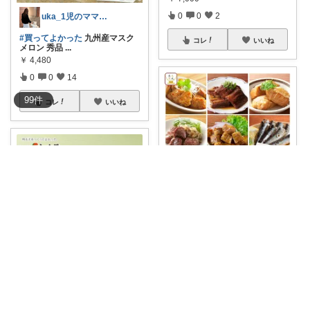
0
0
2
uka_1児のママ🐰経由購入感謝です❤
#買ってよかった
九州産マスク
コレ
いいね
メロン 秀品
...
￥
4,480
0
0
14
99
件
コレ
いいね
same☆いいね・フォローありがとう^^
この缶つまおつまみセット、リ
ニューアル後の
...
￥
3,980
1
0
66
かえるくんスイーツ大好き
★ふくや「星セット」でお年賀
コレ
いいね
に博多の味を贈
...