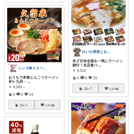
れい@美容とお得に特化
🍜🗾日本全国を一気にラーメン
旅行！名店食べ
...
シンゴ💎スヌーピーで埋め尽くすワン🐶
￥
3,510
おうちで本格とんこつラーメン
0
0
20
🍜✨ 九州・
...
￥
4,000～
コレ
いいね
0
0
14
コレ
いいね