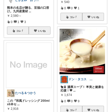
￥
540
熊本の名店が贈る、至福の口溶
0
0
1
け。九州産素材
...
￥
2,580～
コレ
いいね
0
1
3
コレ
いいね
ドン・タコス 防災⚠️生活雑貨アウトドア
🐔🧴 濃厚スープ！ 🌟美と健康を
応援！💖
...
たべる＆つかう
￥
1,674
この『和風ドレッシング 200ml
0
0
9
x6本セ
...
￥
2,916
コレ
いいね