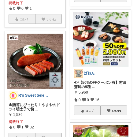
掲載終了
0
0
1
コレ
いいね
ぱおん
🐟【50%OFFクーポン有】村田
蒲鉾の9種
...
￥
5,960
R’s Sweet Select💗🍮
0
0
16
🔔贈答にぴったり！やまやのド
ライ明太子で贅
...
コレ
いいね
￥
1,586
掲載終了
0
1
32