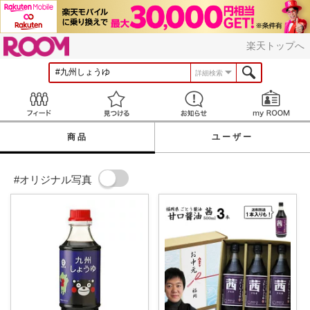
ROOM
楽天トップへ
詳細検索
Feed
見つける
お知らせ
商品
ユーザー
#オリジナル写真