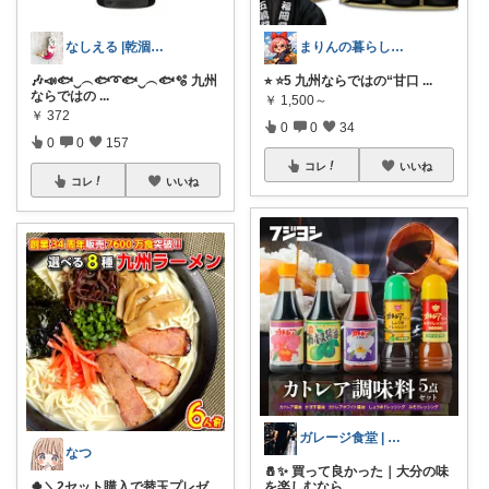
なしえる |乾涸びたマーメイド
まりんの暮らしと体整え癒しROOM🌈
🎶📣🐟‿︵🐟➰🐟‿︵🐟🫧 九州
⭐︎ ⭐️5 九州ならではの“甘口
...
ならではの
...
￥
1,500～
￥
372
0
0
34
0
0
157
コレ
いいね
コレ
いいね
ガレージ食堂 | 開業準備中
なつ
🧂✨ 買って良かった｜大分の味
🍀＼2セット購入で替玉プレゼ
を楽しむなら
...