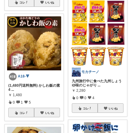
コレ
いいね
モカチーノ
A18-🔻
九州旅行中に食べた九州しょう
ゆ味のじゃがり
...
(1,480円送料無料) かしわ飯の素
4
...
￥
2,280
￥
1,480
0
0
4
0
1
5
コレ
いいね
コレ
いいね