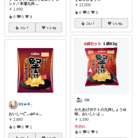
ント／本場九州
...
￥
12,000
￥
1,000
0
0
0
0
0
9
コレ
いいね
コレ
いいね
OK
R9★𖤐 ̖́-‬
かたあげポテトの九州しょうゆ
おいし〰︎︎(՞⸝⸝o̴̶̷̥᷅ ⌑ o̴
...
味、おいしいよ
...
￥
2,880
￥
1,390
売切れ
0
0
1
0
0
6
コレ
いいね