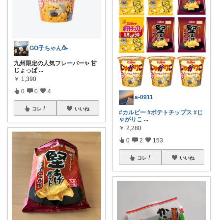
GO子ちゃん🥳
九州限定の人気フレーバー✨ 甘
じょっぱ
...
￥
1,390
0
0
4
a-0911
コレ
いいね
#カルビー
#ポテトチップス
#じ
ゃがりこ
...
￥
2,280
0
2
153
コレ
いいね