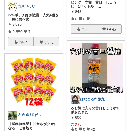
ヒシク 専醤 甘口 しょう
白米ぺろり
ゆ 1リットル
...
￥
848
🥔✨ポテチ好き歓喜！人気4種を
0
0
7
一気に食べ比
...
￥
2,580
コレ
いいね
0
0
7
コレ
いいね
はなまる🌸教免ママの、心地よい暮らし。
🍚お気に入りの甘口しょうゆ✨
以前たまた
...
VaVa＠3０代～初めての都内暮らし
￥
600
【送料無料🉐】甘辛さがクセに
売切れ
なる！ご当地カ
...
0
0
42