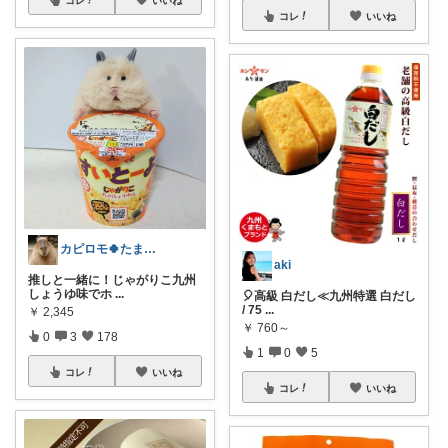
コレ
いいね
カピロモ🍀たまにくすっと笑えるーむ🐾
aki
推しと一緒に！じゃがりこ九州
しょうゆ味でホ
...
🎈高級 白だし≪九州特選 白だし
/ 75
...
￥
2,345
￥
760～
0
3
178
1
0
5
コレ
いいね
コレ
いいね