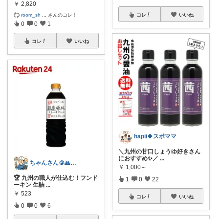
￥
2,820
コレ
いいね
room_sh
...
さんのコレ！
0
0
1
コレ
いいね
hapii🍀スポママ
＼九州の甘口しょうゆ好きさん
におすすめ✨／
...
ちゃんさん＠🙏kansya👶1👶0
￥
1,000～
🏆 九州の職人が仕込む！フンド
1
0
22
ーキン 生詰
...
￥
523
コレ
いいね
0
0
6