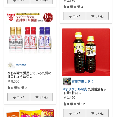
￥
2,776
コレ
いいね
0
0
4
コレ
いいね
totomo
🍚わが家で愛用している九州の
甘口しょうゆ♡
...
皆様の優しさに感謝です✨happyミルク
￥
8,000
0
0
3
#オリジナル写真
九州醤油セッ
ト😃‼️甘口
...
￥
1,450
コレ
いいね
0
0
12
コレ
いいね