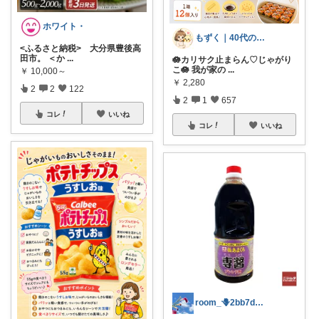
ホワイト・
もずく｜40代の暮らし×在宅ワーク
<ふるさと納税> 大分県豊後高
田市。 ＜か
...
🪷カリサク止まらん♡じゃがり
こ🪷 我が家の
...
￥
10,000～
￥
2,280
2
2
122
2
1
657
コレ
いいね
コレ
いいね
room_🪻2bb7d8bc05