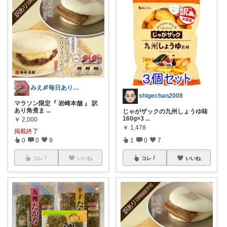
みえ🍖毎日ありがとう🐟️
shigechan2008
マラソン限定『 岩崎本舗 』 訳
あり角煮ま
...
じゃがザックの九州しょうゆ味
160g×3
...
￥
2,000
￥
1,478
掲載終了
0
0
9
1
0
7
コレ
いいね
コレ
いいね