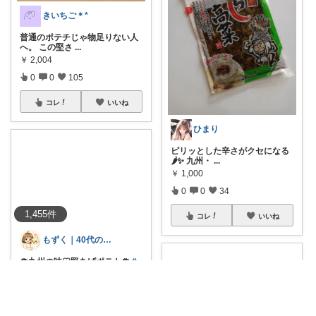
きいちご＊*
普通のポテチじゃ物足りない人
へ。 この堅さ
...
￥
2,004
0
0
105
コレ
いいね
ひまり
ピリッとした辛さがクセになる
🌶️✨ 九州・
...
￥
1,000
0
0
34
1,455
件
コレ
いいね
もずく｜40代の暮らし×在宅ワーク
🪷九州の味♡堅あげポテト🪷
#
オリジナル写
...
￥
2,380
0
0
18