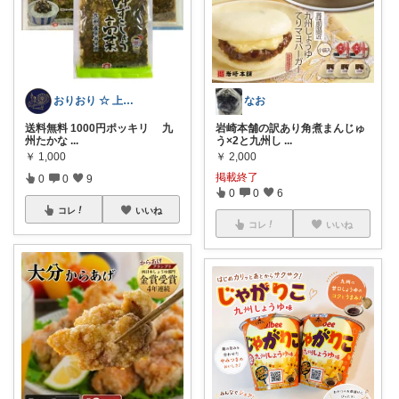
おりおり ☆ 上限🙏
なお
送料無料 1000円ポッキリ 九
岩崎本舗の訳あり角煮まんじゅ
州たかな
...
う×2と九州し
...
￥
1,000
￥
2,000
掲載終了
0
0
9
0
0
6
コレ
いいね
コレ
いいね