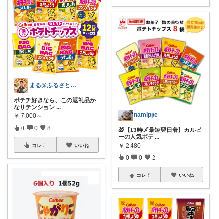
まる@ふるさと納税🎁
ポテチ好きなら、この返礼品か
なりテンション
...
namippe
￥
7,000～
0
0
8
🎁【13時〆最短翌日着】カルビ
ーの人気ポテ
...
￥
2,480
コレ
いいね
0
0
2
コレ
いいね