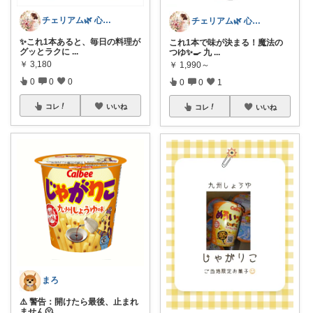
チェリアム🌿‬ 心地よい暮らし
チェリアム🌿‬ 心地よい暮らし
✨これ1本あると、毎日の料理が
これ1本で味が決まる！魔法の
グッとラクに
...
つゆ✨🍳 九
...
￥
3,180
￥
1,990～
0
0
0
0
0
1
コレ
いいね
コレ
いいね
まろ
⚠️ 警告：開けたら最後、止まれ
ません🫠
...