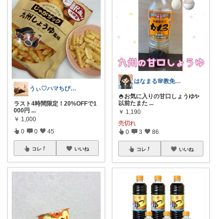
はなまる🌸教免ママの、心地よい暮らし。
うぃ♡ハマちびも宜しく(*´∇`)ﾉ
🍚お気に入りの甘口しょうゆ✨
以前たまた
...
ラスト4時間限定！20%OFFで1
000円
...
￥
1,190
￥
1,000
売切れ
0
0
45
0
3
86
コレ
いいね
コレ
いいね