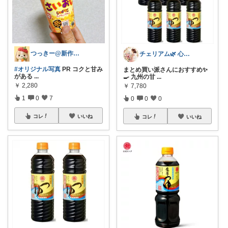
つっきー@新作アイテム
チェリアム🌿‬ 心地よい暮らし
#オリジナル写真
PR コクと甘み
まとめ買い派さんにおすすめ✨
がある
...
🍳 九州の甘
...
￥
2,280
￥
7,780
1
0
7
0
0
0
コレ
いいね
コレ
いいね