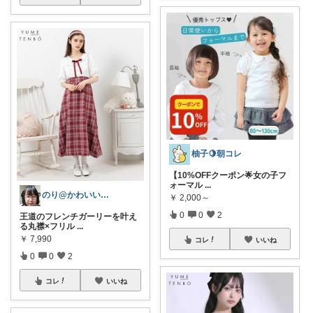
柚子🍋朝コレ
【10%OFFクーポン🌟女の子フ
ォーマル
...
のり@かわいいもの好き
￥
2,000～
0
0
2
王道のフレンチガーリーを叶え
る丸襟×フリル
...
￥
7,990
コレ
いいね
0
0
2
コレ
いいね