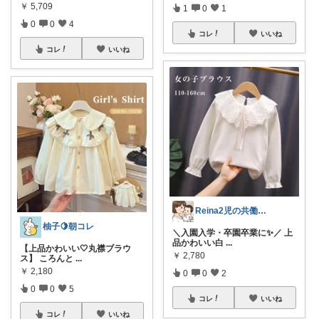
￥
5,709
1
0
1
0
0
4
コレ
いいね
コレ
いいね
Reina2児の共働きママ
柚子🍋朝コレ
＼入園入学・卒園卒業に✨／ 上
品かわいい白
...
【上品かわいい🤍丸襟ブラウ
￥
2,780
ス】 ころんと
...
￥
2,180
0
0
2
0
0
5
コレ
いいね
コレ
いいね