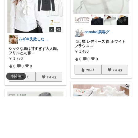
nanako|美容グッズ✖️2児ママ
ムギ＠失敗しない「1軍アイテム」選び
つけ襟 レディース 白 ホワイト
ブラウス
...
シックな黒は甘すぎず大人顔。
￥
1,480
フリルと丸襟
...
￥
1,790
0
0
0
0
0
0
コレ
いいね
444
件
コレ
いいね