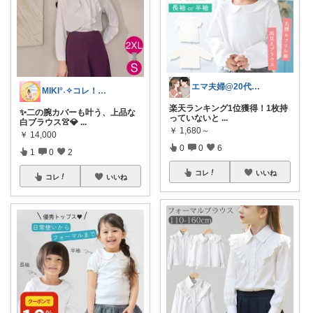
エマ夫婦@20代共働き
MIKI°˖✧コレ！歓迎✧˖°
楽天ランキング1位獲得！1枚持
✨二の腕カバーも叶う、上品な
っていないと
...
白ブラウス👚💎
...
￥
1,680～
￥
14,000
0
0
6
1
0
2
コレ
いいね
コレ
いいね