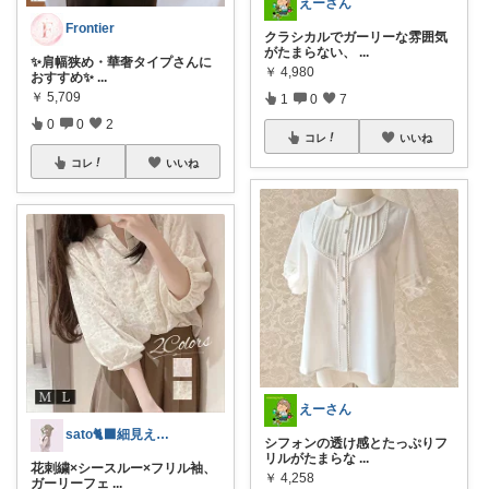
えーさん
Frontier
クラシカルでガーリーな雰囲気
がたまらない、
...
✨肩幅狭め・華奢タイプさんに
￥
4,980
おすすめ✨
...
￥
5,709
1
0
7
0
0
2
コレ
いいね
コレ
いいね
えーさん
sato🐈‍⬛細見え×淡色コーデ
シフォンの透け感とたっぷりフ
リルがたまらな
...
花刺繍×シースルー×フリル袖、
￥
4,258
ガーリーフェ
...