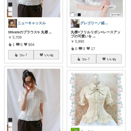
ニューキャッスル
グレゴリー／経由購入感謝です💕
titivateのブラウス✨ 丸襟
...
丸襟×フリルリボン×レースアッ
プの可愛いを
...
￥
5,709
￥
5,990
1
0
804
0
0
17
コレ
いいね
コレ
いいね