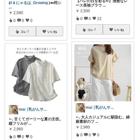
【ハレの日を彩る✨】清楚なレ
⦅
#🌷にゃるは_Growing
⦆⬅︎同シ
ース長袖ブラウ
...
...
￥
2,500
￥
2,580
0
0
22
0
0
0
コレ
いいね
コレ
いいね
mai ┊乳がんサバイバー × 癒し
mai ┊乳がんサバイバー × 癒し
⋆⸜ 大人カジュアルに馴染む。綿
⋆⸜ 甘くてガーリーな夏の主役。
麻素材のフ
...
縦フリルが
...
￥
2,980
￥
2,960
0
0
0
0
0
0