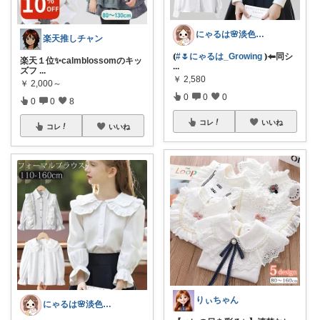
にゃるは🌸淡色ベビーキッズマタニティ
楽天推しチャン
⦅
#🌷にゃるは_Growing
⦆⬅︎同シ
楽天１位✨calmblossomのキッ
...
ズフ
...
￥
2,580
￥
2,000～
0
0
0
0
0
8
コレ
いいね
コレ
いいね
りぃちゃん
にゃるは🌸淡色ベビーキッズマタニティ