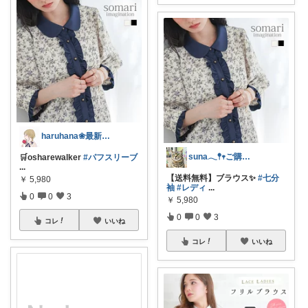
haruhana❀最新ファッション更新中
suna𓂃𖤥𖥧ご購入感謝´`*
🛒osharewalker
#パフスリーブ
...
【送料無料】ブラウス✨
#七分
￥
5,980
袖
#レディ
...
0
0
3
￥
5,980
0
0
3
コレ
いいね
コレ
いいね