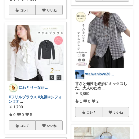
コレ
いいね
♥taiwanlove2026♥
甘さと知性を絶妙にミックスし
にわとりーな@皆様に感謝
た、大人のため
...
￥
3,890
#フリルブラウス
#丸襟
#シフォ
ン
#オ
...
1
0
2
￥
1,790
コレ
いいね
0
0
5
コレ
いいね