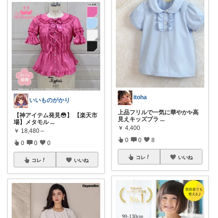
itoha
いいものがかり
上品フリルで一気に華やか✨高
【神アイテム発見😳】 【楽天市
見えキッズブラ
...
場】メタモル
...
￥
4,400
￥
18,480～
0
0
8
0
0
0
コレ
いいね
コレ
いいね