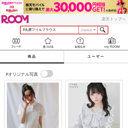
ROOM
楽天トップへ
詳細検索
Feed
見つける
お知らせ
商品
ユーザー
#オリジナル写真