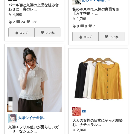
パール襟と丸襟の上品な組み合
わせに、肩のレ
...
私のROOMで人気の商品🐈 🎀
【入学準備・
...
￥
4,990
￥
1,798
2
24
138
0
0
7
コレ
いいね
コレ
いいね
kk
大塚シイナ＠骨ストselect shop
大人の女性の日常にそっと馴染
む、ナチュラル
...
丸襟＋フリル使いが愛らしいガ
￥
2,860
ーリーなシュシ
...