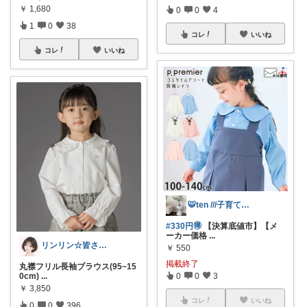
￥
1,680
0
0
4
1
0
38
コレ
いいね
コレ
いいね
🐯ten ///子育て暮らしの愛用品
#330円🉐
【決算底値市】【メ
ーカー価格
...
リンリン☆皆さんありがとう
￥
550
掲載終了
丸襟フリル長袖ブラウス(95~15
0cm)
...
0
0
3
￥
3,850
コレ
いいね
0
0
396