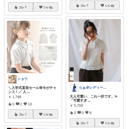
コレ
いいね
コレ
いいね
ショウ
らぁ＠レディースファッション
＼入学式直前セール🌸今がチャ
ンス！／ 人
...
大人可愛い、これ一択です。✨
￥
1,798
「可愛すぎ
...
0
2
10
￥
5,709
0
0
6
コレ
いいね
コレ
いいね