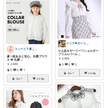
リリア❤︎ガーリーな暮らし
コッペリア🩰こどもと暮らす音楽家
✨上品＆ガーリー♡ショルダー
フリル×パール
...
🩰一枚あると安心。丸襟ブラウ
￥
5,990
ス 🌸 丸襟
...
￥
2,680
0
0
5
0
0
7
コレ
いいね
コレ
いいね