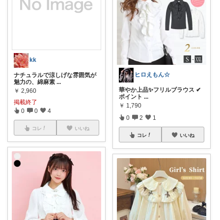
kk
ヒロえもん☆
ナチュラルで涼しげな雰囲気が
魅力の、綿麻素
...
華やか上品✨フリルブラウス ✔
￥
2,960
ポイント
...
掲載終了
￥
1,790
0
0
4
0
2
1
コレ
いいね
コレ
いいね