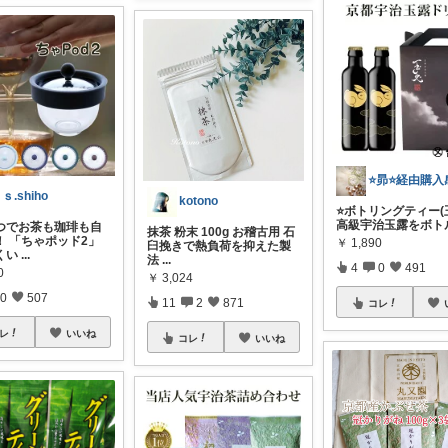
ｓ.shiho
kotono
⭐️ボトリングティー(玉
高級宇治玉露をボトル
つでお茶も珈琲も自
抹茶 粉末 100g お稽古用 石
！ 「ちゃポッド2」
￥
1,890
臼挽きで熱負荷を抑えた製
くい
...
法
...
4
0
491
0
￥
3,024
0
507
11
2
871
コレ
レ
いいね
コレ
いいね