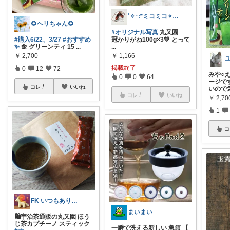
˚✧･:*ミコミコ✧₊⁎･:*thx☺︎
🌻ヘリちゃん🌻
#オリジナル写真
丸又園
#購入6/22、3/27
#おすすめ
冠かりがね100g×3💚 とって
✨
🌼 グリーンティ 15
...
...
￥
2,700
￥
1,166
掲載終了
0
12
72
みや○
0
0
64
ージです
コレ
いいね
いので
コレ
いいね
￥
2,70
1
コ
FK いつもありがと
まいまい
🛍️宇治茶通販の丸又園 ほう
じ茶カプチーノ スティック
一瞬で洗える新しい 急須 【