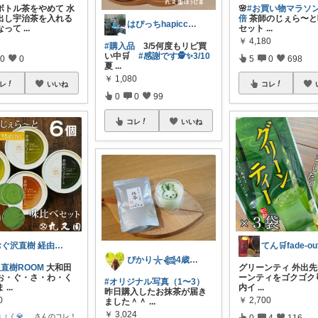
ボトル茶をやめて 水
🌸
#お買い物マラソ
出し宇治茶を入れる
倍
茶師のじぇら〜と
はぴっちhapicchi💎🏃感謝💐
なって
...
セット
...
￥
4,180
#購入品
3/5何度もリピ買
い中🛒
#感謝です🕵✨3/10
0
0
5
0
698
夏
...
￥
1,080
レ
いいね
コレ
0
0
99
コレ
いいね
おぐ沢直樹 経由購入いたします‼️
てん🛒fade-ou
ぴかり𓇼𓆉4歳女の子ママ
直樹ROOM
大和田
グリーンティ 外出
お・ぐ・さ・わ・く
ーンティをゴクゴク
#オリジナル写真（1〜3）
ま
...
内イ
...
昨日購入したお抹茶が届き
0
￥
2,700
ました＾＾
...
￥
3,024
ょく💎
...
さんのコレ！
0
4
116