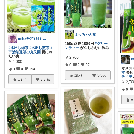
よっちゃん🌼
mikaﾁｬﾝ♡8月もよろしく🤗
150gx3袋 1080円
#グリー
#水出し緑茶
#水出し煎茶
#
ンティー
が久しぶりに飲み
宇治茶通販の丸又園
夏に冷
...
たい麦
...
￥
2,700
￥
1,080
0
2
97
オススメ
0
0
194
💚
美味
コレ
いいね
ティ💚
コレ
いいね
￥
2,70
0
コ