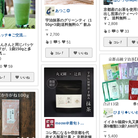
京都産のお茶を使用
あつこ︎😊
出し煎茶のティーパ
す。 送料無料
...
宇治抹茶のグリーンティ（1
￥
2,808
50g×3袋)送料無料✩.*˚ 飲み
...
0
0
33
￥
2,700
ユッチ🍀ご交流感謝です🍀
0
5
51
コレ
えんさんと同じパッケ
が、1袋150gと多
気
...
コレ
いいね
0
0
59
レ
いいね
イイネ✨福袋✨丸又
meow＠最旬トレンド発見隊🐈🐈‍⬛
茶9種類13袋7,680円
...
コレ気になる✨🥺京都を代
￥
5,400
表する製茶辻喜 と 京都老舗