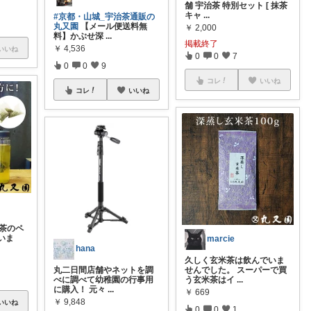
舗 宇治茶 特別セット [ 抹茶
キャ
...
#京都・山城_宇治茶通販の
丸又園
【メール便送料無
￥
2,000
料】かぶせ深
...
掲載終了
￥
4,536
いいね
0
0
7
0
0
9
コレ
いいね
コレ
いいね
茶のペ
いま
marcie
hana
久しく玄米茶は飲んでいま
せんでした。 スーパーで買
丸二日間店舗やネットを調
う玄米茶はイ
...
べに調べて幼稚園の行事用
に購入！ 元々
...
￥
669
￥
9,848
いいね
0
0
1