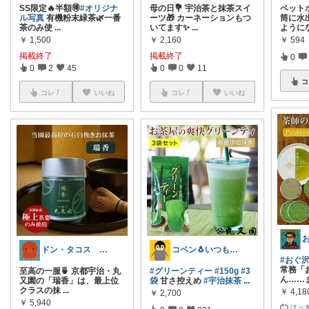
SS限定🔥半額🉐
#オリジナ
母の日💐 宇治茶と抹茶スイ
ペット
ル写真
有機粉末緑茶🌿一番
ーツ🎁 カーネーションもつ
筒に水
茶のみ使
...
いてます✨
...
ように
￥
1,500
￥
2,160
￥
594
掲載終了
掲載終了
0
0
2
45
0
0
11
コ
コレ
いいね
コレ
いいね
ドン・タコス 防災⚠️生活雑貨アウトドア
コペン🐧いつもありがとう✨
#おぐ沢
常務「
至高の一服🍵 京都宇治・丸
#グリーンティー
#150g
#3
ん……
又園の「瑞香」は、最上位
袋
甘さ控えめ
#宇治抹茶
...
クラスの抹
...
￥
4,18
￥
2,700
￥
5,940
ほっき