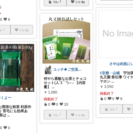
コレ
いいね
0
了
0
6
レ
いいね
ユッチ🍀ご交流感謝です🍀
#京都・山城
宇治茶
丸又園 骨伝導 ワイ
何やら素敵なお茶とチョコ
ヤホン
...
セット(人´3｀*)～♪ 【内容
￥
3,550
量】
...
￥
1,080
掲載終了
おくよー
0
0
9
掲載終了
0
0
20
お買得な粉茶 利尿作
コレ
り 育毛にも効果あ
緑茶は
...
コレ
いいね
0
0