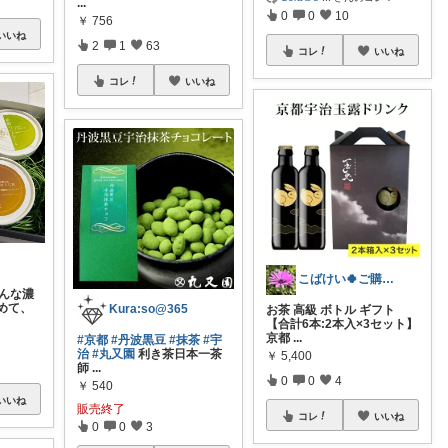
...
0
0
10
￥
756
いいね
2
1
63
コレ
いいね
コレ
いいね
こばけい🍀ご購入感謝✨
色んな濃
めて、
Kura:so@365
お茶 高級 ボトル ギフト
【合計6本:2本入×3セット】
京都
...
#京都
#丹波黒豆
#抹茶
#宇
治
#丸又園
利き茶日本一茶
￥
5,400
師
...
0
0
4
￥
540
いいね
販売終了
コレ
いいね
0
0
3