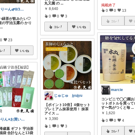
丸又園 の
...
掲載終了
￥
8,640
ぐりーん🌿8/3🍞ありがとう🙇‍♀
0
0
13
0
0
3
い緑茶が飲みたい♡
コレ
産の宇治玉露の かり
...
コレ
いいね
0
23
レ
いいね
marcie
じゅじゅ jyujyu
コンビニで◯◯園お
ットボトルを買って
【ポイント10倍】4個セット
す〜気がつくと毎
...
プレミアム抹茶使用！ 抹茶
￥
1,620
アイス
...
￥
3,390
かりん⭐️お買い物🌟感謝
0
0
4
1
0
3
帰歳暮 ギフト 宇治茶
コレ
福袋 合計なんと13袋