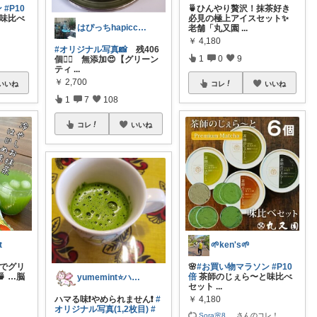
ン
#P10
🍵ひんやり贅沢！抹茶好き
味比べ
必見の極上アイスセット✨
はぴっちhapicchi💎🏃感謝💐
老舗「丸又園
...
￥
4,180
#オリジナル写真📸
残406
1
0
9
個🏃‍♀️ 無添加😍【グリーン
ティ
...
￥
2,700
いいね
コレ
いいね
1
7
108
コレ
いいね
t
🌱ken's🌱
先でグリ
🌸
#お買い物マラソン
#P10
 …脳
倍
茶師のじぇら〜と味比べ
yumemint⭐ハンドメイド大好き家族
セット
...
￥
4,180
ハマる味❗やめられません❗
#
オリジナル写真(1,2枚目)
#
Sora🌸8
...
さんのコレ！