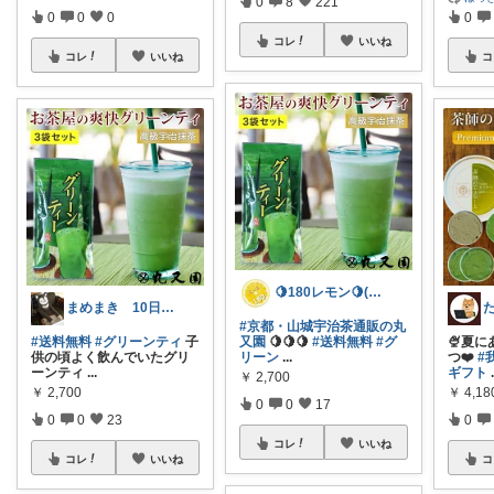
0
8
221
0
0
0
0
コレ
いいね
コレ
いいね
コ
🍋180レモン🍋(´∀｀*)
まめまき 10日お買い物！！
#京都・山城宇治茶通販の丸
#送料無料
#グリーンティ
子
又園
🍋🍋🍋
#送料無料
#グ
🍨夏
供の頃よく飲んでいたグリ
リーン
...
つ❤️
#
ーンティ
...
ギフト
￥
2,700
￥
2,700
￥
4,18
0
0
17
0
0
23
0
コレ
いいね
コレ
いいね
コ