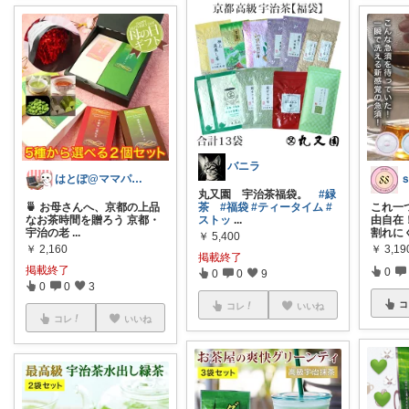
バニラ
はとぽ@ママパパの神育児グッズ✨
ｓ
丸又園 宇治茶福袋。
#緑
🍵 お母さんへ、京都の上品
茶
#福袋
#ティータイム
#
これ一
なお茶時間を贈ろう 京都・
ストッ
...
由自在
宇治の老
...
割れに
￥
5,400
￥
2,160
￥
3,19
掲載終了
掲載終了
0
0
0
9
0
0
3
コ
コレ
いいね
コレ
いいね