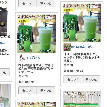
コレ
いいね
⭐️昴⭐️経由購入感謝です💎
emiko☆ありがとうございます
露)⭐️
に❗️
...
【メール便送料無料】グリ
ーンティ 150g 3袋 セット★
ＺＥ⭕ＲＯ
抹茶
...
￥
2,700
抹茶の割合を増やし 甘さは
控えめ 宇治茶老舗のグリー
0
0
44
ンティー
...
いいね
￥
2,700
コレ
いいね
0
0
53
コレ
いいね