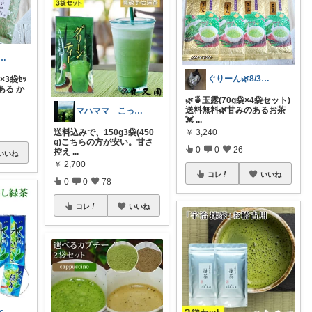
🌿8/3🍞ありがとう🙇‍♀
ぐりーん🌿8/3🍞ありがとう🙇‍♀
×3袋ｾｯ
ある か
🌿🍵玉露(70g袋×4袋セット)
送料無料🌿甘みのあるお茶
マハママ こっそり購入しています😊
💓
...
￥
3,240
送料込みで、150g3袋(450
g)こちらの方が安い。甘さ
0
0
26
控え
...
いいね
￥
2,700
コレ
いいね
0
0
78
コレ
いいね