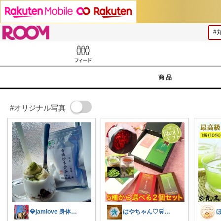
ROOM
Feed
商品
#オリジナル写真
💎jamlove 身体に優しく
はやちゃん♡🛒✨感謝です💖🙏✨