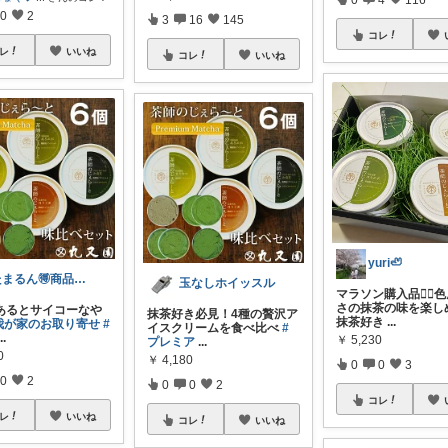
0
2
3
16
145
コレ
レ
いいね
コレ
いいね
yuri🦥
たまるん🉐商品紹介
玉なしホイッスル
マラソン購入品🏃‍♀️
さの抹茶の味を楽し
にあるとサイコーなや
抹茶好き必見！4種の贅沢ア
抹茶好き
...
我が家のお取り寄せ
#
イスクリームを食べ比べ
#
...
￥
5,230
プレミア
...
0
￥
4,180
0
0
3
0
2
0
0
2
コレ
レ
いいね
コレ
いいね