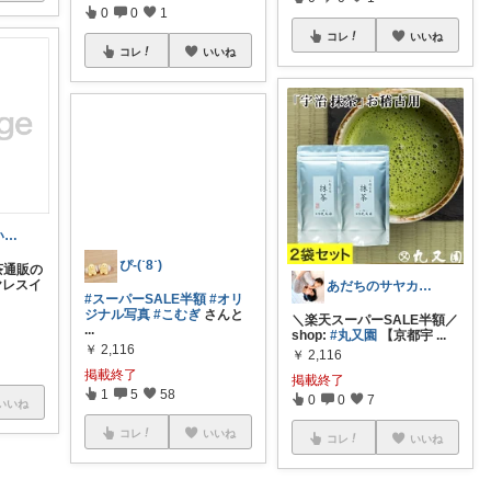
0
0
1
コレ
いいね
コレ
いいね
さやは此処にいるのに、、
通販の
ヤレスイ
あだちのサヤカ🌸のんびり更新
ぴ-(˙8˙)
＼楽天スーパーSALE半額／
shop:
#丸又園
【京都宇
...
#スーパーSALE半額
#オリ
ジナル写真
#こむぎ
さんと
￥
2,116
...
掲載終了
￥
2,116
0
0
7
いいね
掲載終了
1
5
58
コレ
いいね
コレ
いいね