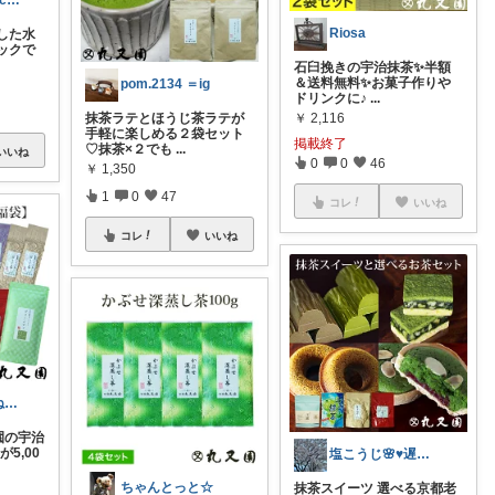
はぴっちhapicchi💎🏃感謝💐
Riosa
した水
ックで
石臼挽きの宇治抹茶✨半額
＆送料無料✨お菓子作りや
pom.2134 ＝ig
ドリンクに♪
...
￥
2,116
抹茶ラテとほうじ茶ラテが
手軽に楽しめる２袋セット
掲載終了
♡抹茶×２でも
...
いいね
0
0
46
￥
1,350
1
0
47
コレ
いいね
コレ
いいね
ひまり🍀いいね経由ご購入感謝です🥰
園の宇治
が5,00
塩こうじ🌸♥️遅れてます🙏💦
ちゃんとっと☆
抹茶スイーツ 選べる京都老