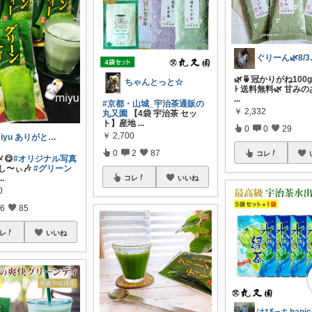
ぐりーん
🌿🍵冠かりがね100g
ちゃんとっと☆
ﾄ 送料無料🌿 甘みの
...
#京都・山城_宇治茶通販の
￥
2,332
丸又園
【4袋 宇治茶 セッ
ト】産地
...
0
0
29
￥
2,700
miyu ありがとうございます😊😽
0
2
87
コレ
😋
#オリジナル写真
し〜ぃ🎶
#グリーン
...
コレ
いいね
0
6
85
レ
いいね