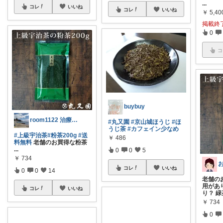
...
コレ
いいね
コレ
いいね
￥
5,40
掲載終
0
コ
buybuy
room1122 治療中😅
#丸又園
#京山城ほうじ
#ほ
うじ茶
#カフェイン少なめ
#上級宇治茶
#粉茶200g
#送
￥
486
料無料
老舗のお買得な粉茶
...
0
0
5
￥
734
コレ
いいね
0
0
14
老舗の
用があ
コレ
いいね
り？ 
￥
734
0