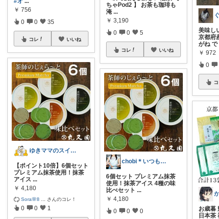
#オ
...
ちゃPod2 】 お茶も珈琲も
￥
756
淹
...
￥
3,190
0
0
35
美味し
0
0
5
京都府
コレ
いいね
がね で
コレ
いいね
￥
972
0
コ
ゆきママのスイーツroom
chobi＊いつもありがとうございます＊
【ポイント10倍】6個セット
プレミアム抹茶使用！抹茶
6個セット プレミアム抹茶
アイス
...
使用！抹茶アイス 4種の味
￥
4,180
比べセット
...
￥
4,180
Sora🌸8
...
さんのコレ！
0
0
1
お歳暮 
0
0
0
日本茶 