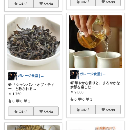
コレ
いいね
コレ
いいね
ガレージ食堂 | 開業準備中
ガレージ食堂 | 開業準備中
🍃 華やかな香りと、まろやかな
🍃 「シャンパン・オブ・ティ
余韻を楽しむ
...
ー」と称される
...
￥
9,800
￥
1,750
0
0
1
0
0
1
コレ
いいね
コレ
いいね