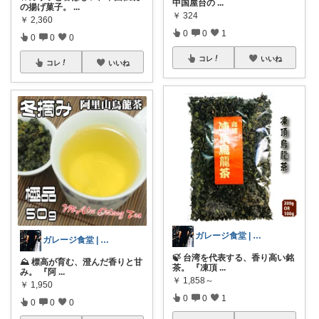
中国屋台の
...
の揚げ菓子。
...
￥
324
￥
2,360
0
0
1
0
0
0
コレ
いいね
コレ
いいね
ガレージ食堂 | 開業準備中
ガレージ食堂 | 開業準備中
🍃 台湾を代表する、香り高い銘
⛰️ 標高が育む、澄んだ香りと甘
茶。 『凍頂
...
み。 『阿
...
￥
1,858～
￥
1,950
0
0
1
0
0
0