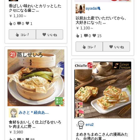
香ばしい味わいとカリッとした
ayadai🐈
クセになる歯ご
...
￥
1,100～
以前お土産でいただいてから、
大好きになった
...
0
0
1
￥
1,100～
コレ
いいね
1
0
15
コレ
いいね
みさと＊経由ありがとうございます🧡
食材をおいしく仕上げるせいろ
eru2
✨ 肉まんに野
...
￥
3,980
まめきちまめこさんの漫画みた
ら、台湾のお菓
...
0
0
88