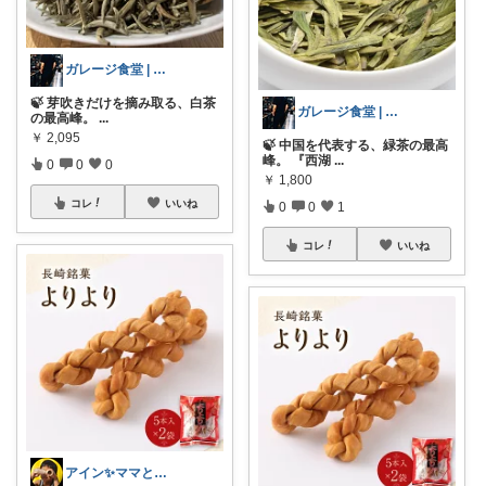
ガレージ食堂 | 開業準備中
🍃 芽吹きだけを摘み取る、白茶
ガレージ食堂 | 開業準備中
の最高峰。
...
￥
2,095
🍃 中国を代表する、緑茶の最高
峰。 『西湖
...
0
0
0
￥
1,800
コレ
いいね
0
0
1
コレ
いいね
アイン✨ママと子供と食べ物と🍭