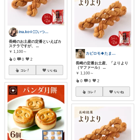
ina.ko☆🧏‍♀️いつも感謝✨✨
長崎のお土産の定番といえばカ
ステラですが、
...
￥
1,100～
カピロモ🍀たまにくすっと笑えるーむ🐾
0
0
2
長崎の定番お土産、「よりより
（マファール）
...
コレ
いいね
￥
1,100～
0
0
2
コレ
いいね