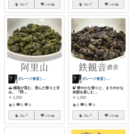
コレ
いいね
コレ
いいね
ガレージ食堂 | 開業準備中
ガレージ食堂 | 開業準備中
⛰️ 標高が育む、澄んだ香りと甘
🍃 華やかな香りと、まろやかな
み。 『阿
...
余韻を楽しむ
...
￥
2,250
￥
1,300
0
0
4
0
0
4
コレ
いいね
コレ
いいね