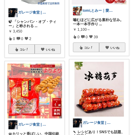
tomi,とみー｜愛犬家🐾
ガレージ食堂 | 開業準備中
噛むほどに広がる素朴な甘み。
🍃 「シャンパン・オブ・ティ
一本一本手作り
...
ー」と称される
...
￥
1,100～
￥
3,450
0
0
39
0
0
2
コレ
いいね
コレ
いいね
ガレージ食堂 | 開業準備中
ガレージ食堂 | 開業準備中
🍡 レシピあり！SNSでも話題、
🥨カリッと香ばしい、中国伝統