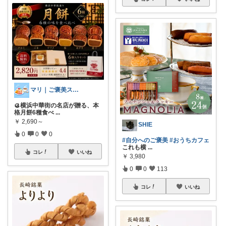
マリ｜ご褒美スイーツとおうちカフェ✨
🥮横浜中華街の名店が贈る、本
格月餅6種食べ
...
￥
2,690～
SHIE
0
0
0
#自分へのご褒美
#おうちカフェ
これも横
...
コレ
いいね
￥
3,980
0
0
113
コレ
いいね