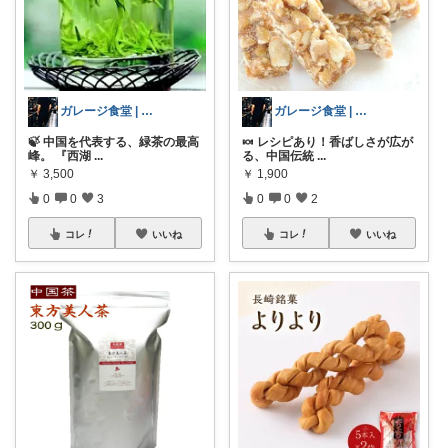
ガレージ食堂 | 開業準備中
ガレージ食堂 | 開業準備中
🍃 中国を代表する、緑茶の最高
🍬 レシピあり！香ばしさが広が
峰。 『西湖
...
る、中国伝統
...
￥
3,500
￥
1,900
0
0
3
0
0
2
コレ
いいね
コレ
いいね