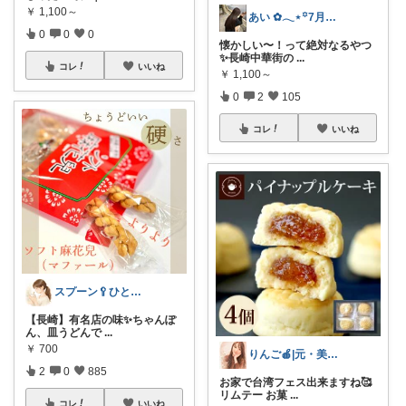
￥
1,100～
あい ✿𓂃⋆꙳7月感謝致します
0
0
0
懐かしい〜！って絶対なるやつ
✨長崎中華街の
...
コレ
いいね
￥
1,100～
0
2
105
コレ
いいね
スプーン🥄ひとさじの暮らし
【長崎】有名店の味✨ちゃんぽ
ん、皿うどんで
...
￥
700
りんご🍎|元・美容師のゆるっと心身美容
2
0
885
お家で台湾フェス出来ますね🥰
リムテー お菓
...
コレ
いいね