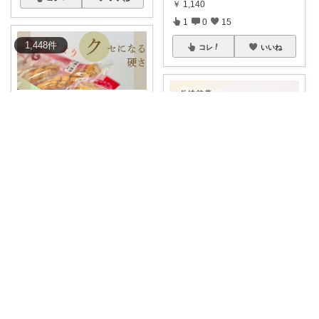
￥
1,140
1
0
15
1,448
件
コレ
いいね
スプーン🥄ひとさじの暮らし
【長崎】有名店の味✨ちゃんぽ
ん、皿うどんで
...
￥
700
れもんママ🍋歳の差3姉妹の母
2
0
871
長崎土産、カステラと同じくら
い好きなのがコ
...
コレ
いいね
￥
1,100～
1
5
70
コレ
いいね