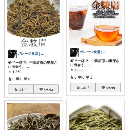
ガレージ食堂 | 開業準備中
ガレージ食堂 | 開業準備中
🍃 **一杯で、中国紅茶の奥深さ
🍃 **一杯で、中国紅茶の奥深さ
に出会う。
...
に出会う。
...
￥
4,680
￥
1,350
0
0
1
0
0
0
コレ
いいね
コレ
いいね