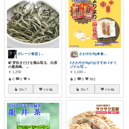
ガレージ食堂 | 開業準備中
さわやかfig🍀食と暮らしを楽しむ
🍃 芽吹きだけを摘み取る、白茶
#さわやかfigのおすすめ
#オリ
の最高峰。
...
ジナル写
...
￥
1,250
￥
1,100～
0
0
4
2
0
862
コレ
いいね
コレ
いいね