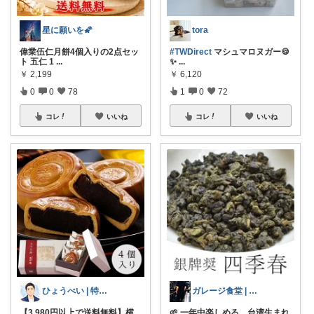
星に願いを🌠
tora
偉業伍仁月餅4個入りの2点セッ
#TWDirect
マシュマロヌガー🍪
ト 五仁 1
...
✨
...
￥
2,199
￥
6,120
0
0
78
1
0
72
コレ
いいね
コレ
いいね
ひょうべい | 特化型でシンプルライフ
ガレージ食堂 | 開業準備中
【3,980円以上で送料無料】横
🌱 一年中楽しめる、台湾生まれ