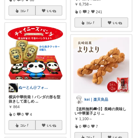
￥
6,758～
コレ
いいね
0
2
241
コレ
いいね
ぬーとん@フォロバ100％
横浜中華街発！パンダの形を型
kei｜楽天良品
抜きして楽しめ
...
￥
864
【送料無料🚚💨】長崎の美味し
い中華菓子より
...
0
0
4
￥
1,100～
コレ
いいね
0
0
7
コレ
いいね