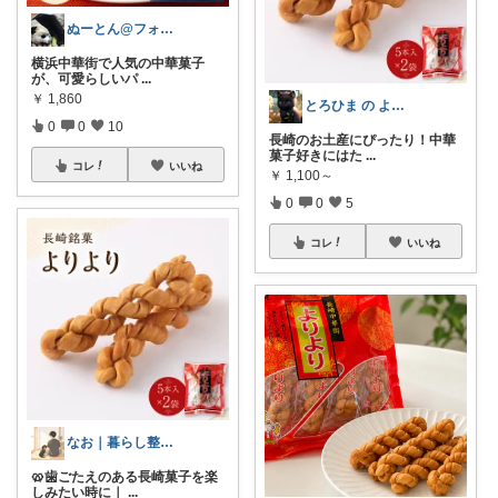
ぬーとん@フォロバ100％
横浜中華街で人気の中華菓子
が、可愛らしいパ
...
￥
1,860
とろひま の よろず屋～お得な商品たち～
0
0
10
長崎のお土産にぴったり！中華
菓子好きにはた
...
コレ
いいね
￥
1,100～
0
0
5
コレ
いいね
なお｜暮らし整えROOM｜犬もいます🐕
🥨歯ごたえのある長崎菓子を楽
しみたい時に｜
...