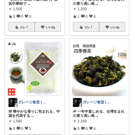
浜中華街で
...
の香り高い烏
...
￥
1,500
￥
1,200
0
0
0
1
0
6
コレ
いいね
コレ
いいね
ガレージ食堂 | 開業準備中
ガレージ食堂 | 開業準備中
🌸 華やかな香りに包まれる、中
🌱 一年中楽しめる、台湾生まれ
国を代表する
...
の香り高い烏
...
￥
1,580
￥
2,160
0
0
5
0
0
4