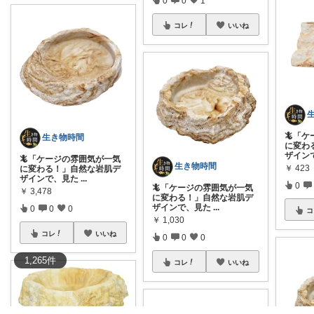
0
0
1
コレ
いいね
🦎「
生き物時間
に変わ
ザイン
🦎「ケージの雰囲気が一気
生き物時間
￥
423
に変わる！」自然な岩肌デ
ザインで、見た
...
0
🦎「ケージの雰囲気が一気
￥
3,478
に変わる！」自然な岩肌デ
ザインで、見た
...
0
0
0
コ
￥
1,030
コレ
いいね
0
0
0
1,265
件
コレ
いいね