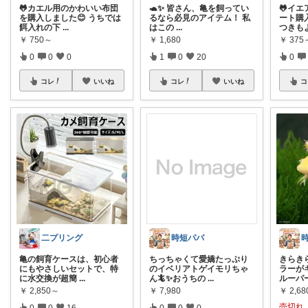
🐸カエル用のかわいい布団
🐢✨ 皆さん、亀を飼ってい
🐸イ
を購入しました😊 うちでは
るなら必見のアイテム！ 私
ート購
餌入れの下
...
はこの
...
つきも
￥
750～
￥
1,680
￥
375
0
0
0
1
0
20
0
コレ
いいね
コレ
いいね
コ
二プリング
時短パパ
亀の飼育ケースは、初心者
ちっちゃくて愛嬌たっぷり
きらき
にもやさしいセットで、特
のイベリアトゲイモリちゃ
ラーが
に水交換が超簡
...
ん🦎✨おうちの
...
ルーパ
￥
2,850～
￥
7,980
￥
2,68
売切れ
0
0
16
0
0
0