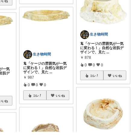
いいね
生き物時間
🦎「ケージの雰囲気が一気
に変わる！」自然な岩肌デ
ザインで、見た
...
生き物時間
￥
878
🦎「ケージの雰囲気が一気
0
0
0
に変わる！」自然な岩肌デ
が一気
ザインで、見た
...
岩肌デ
コレ
いいね
￥
987
0
0
0
コレ
いいね
いいね