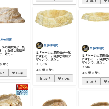
コレ
生き物時間
生き物時間
ケージの雰囲気が一気
生き物時間
る！」自然な岩肌デ
🦎「ケージの雰囲気が一気
で、見た
...
🦎「ケージの雰囲気
に変わる！」自然な岩肌デ
に変わる！」自然な
ザインで、見た
...
ザインで、見た
...
￥
1,025
0
0
￥
987
0
0
0
0
0
0
レ
いいね
コレ
いいね
コレ