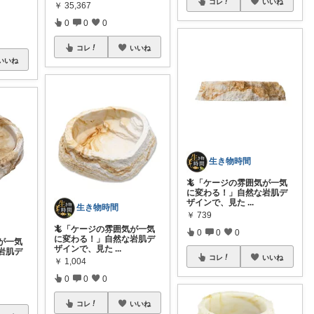
コレ
いいね
￥
35,367
0
0
0
コレ
いいね
いいね
生き物時間
🦎「ケージの雰囲気が一気
に変わる！」自然な岩肌デ
ザインで、見た
...
生き物時間
￥
739
🦎「ケージの雰囲気が一気
0
0
0
に変わる！」自然な岩肌デ
が一気
ザインで、見た
...
岩肌デ
コレ
いいね
￥
1,004
0
0
0
コレ
いいね