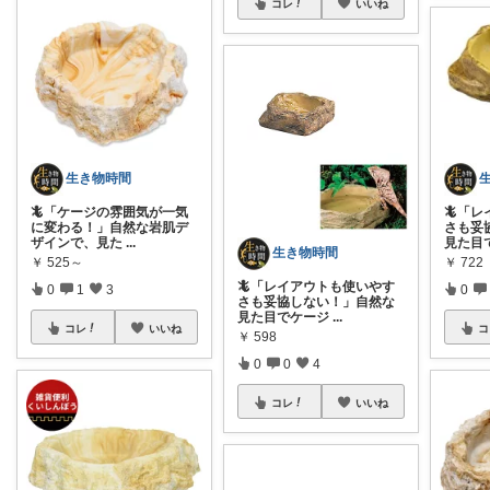
コレ
いいね
生き物時間
🦎「ケージの雰囲気が一気
🦎「
に変わる！」自然な岩肌デ
さも妥
ザインで、見た
...
見た目
生き物時間
￥
525～
￥
722
🦎「レイアウトも使いやす
0
1
3
0
さも妥協しない！」自然な
見た目でケージ
...
コレ
いいね
コ
￥
598
0
0
4
コレ
いいね