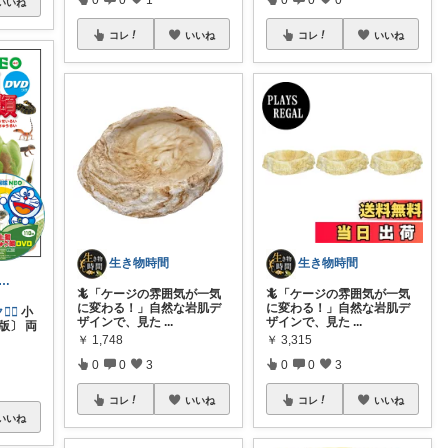
いいね
コレ
いいね
コレ
いいね
生き物時間
生き物時間
ten ///子育て暮らしの愛用品
🦎「ケージの雰囲気が一気
🦎「ケージの雰囲気が一気
に変わる！」自然な岩肌デ
に変わる！」自然な岩肌デ
‍🔥
小
ザインで、見た
...
ザインで、見た
...
版〕 両
￥
1,748
￥
3,315
0
0
3
0
0
3
コレ
いいね
コレ
いいね
いいね