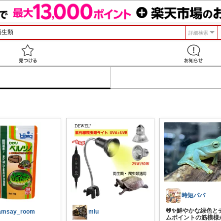
詳細検索
見つける
時短パパ
🐸✨鮮やかな緑色と
amsay_room
miu
ムポイントの筋模様