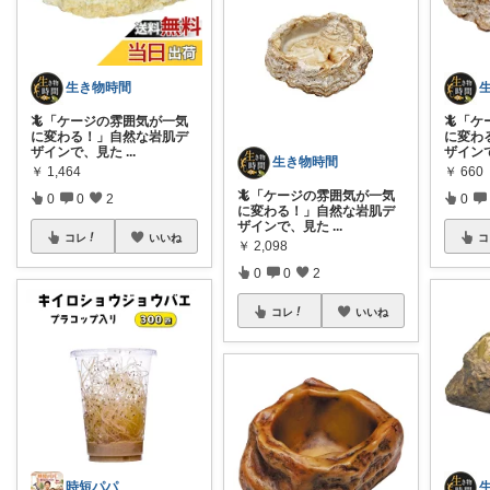
生き物時間
🦎「ケージの雰囲気が一気
🦎「
に変わる！」自然な岩肌デ
に変わ
ザインで、見た
...
ザイン
生き物時間
￥
1,464
￥
660
🦎「ケージの雰囲気が一気
0
0
2
0
に変わる！」自然な岩肌デ
ザインで、見た
...
コレ
いいね
コ
￥
2,098
0
0
2
コレ
いいね
時短パパ