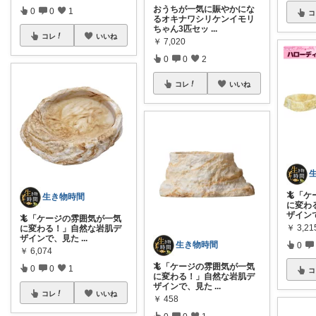
おうちが一気に賑やかにな
0
0
1
コ
るオキナワシリケンイモリ
ちゃん3匹セッ
...
コレ
いいね
￥
7,020
0
0
2
コレ
いいね
🦎「
生き物時間
に変わ
ザイン
🦎「ケージの雰囲気が一気
￥
3,21
に変わる！」自然な岩肌デ
ザインで、見た
...
生き物時間
0
￥
6,074
🦎「ケージの雰囲気が一気
0
0
1
コ
に変わる！」自然な岩肌デ
ザインで、見た
...
コレ
いいね
￥
458