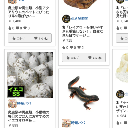
爬虫類や両生類、小型アク
🦎「
アリウムのペットにぴった
さも妥
り🦎✨飛ばない
...
見た目
生き物時間
￥
1,480
￥
1,14
🦎「レイアウトも使いやす
0
0
0
0
さも妥協しない！」自然な
見た目でケージ
...
コレ
いいね
コ
￥
715
0
0
2
コレ
いいね
🦎「
時短パパ
に変わ
ザイン
爬虫類や両生類、小動物の
￥
984
毎日のごはんにおすすめの
イエコオロギ🦗
...
時短パパ
0
￥
899