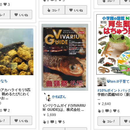
コレ
0
3
コレ
いいね
レ
いいね
ひなち
🐯
類)アカハライモリ5匹
#10%ポイントバック❤️
、眺めるたびにわく
学館の図鑑NEO〔新
かねぽん
✨お
...
...
0
￥
2,640
ビバリウムガイド(VIVARIU
M GUIDE)は、株式会社
...
0
2
0
0
6
￥
1,699
レ
いいね
コレ
0
1
5