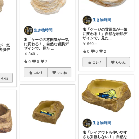
生き物時間
🦎「ケージの雰囲気が一気
生き物時間
に変わる！」自然な岩肌デ
ザインで、見た
...
🦎「ケージの雰囲気が一気
￥
660～
に変わる！」自然な岩肌デ
が一気
ザインで、見た
...
岩肌デ
0
0
2
￥
340～
0
0
2
コレ
いいね
コレ
いいね
いいね
生き物時間
🦎「レイアウトも使いやす
さも妥協しない！」自然な