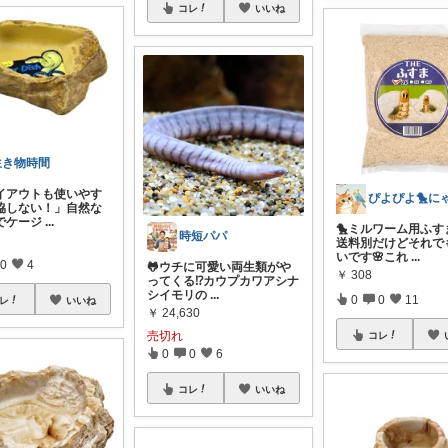
コレ
いいね
生き物時間
レイアウトも使いやす
協しない！」自然な
でケージ
...
🐤ミルワーム用ふすま
時短パパ
送料別だけどそれで
いです🌸これ
...
0
4
🐸ウチに可愛い両生類がや
￥
308
ってくる⁉️カウプカワアシナ
シイモリの
...
0
0
11
レ
いいね
￥
24,630
売切れ
コレ
0
0
6
コレ
いいね