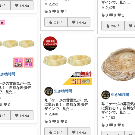
ザインで、見た
...
￥
2,252
レ
いいね
￥
2,425
0
0
1
0
0
1
コレ
いいね
コレ
生き物時間
ケージの雰囲気が一気
る！」自然な岩肌デ
生き物時間
で、見た
...
生き物時間
5
🦎「ケージの雰囲気が一気
🦎「ケージの雰囲気
に変わる！」自然な岩肌デ
0
0
に変わる！」自然な
ザインで、見た
...
ザインで、見た
...
￥
2,940
レ
いいね
￥
1,163
0
0
0
0
0
0
コレ
いいね