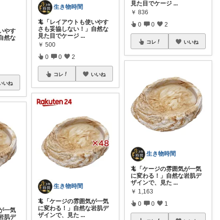
見た目でケージ
...
生き物時間
￥
836
🦎「レイアウトも使いやす
0
0
2
さも妥協しない！」自然な
いやす
見た目でケージ
...
自然な
コレ
いいね
￥
500
0
0
2
コレ
いいね
いいね
生き物時間
🦎「ケージの雰囲気が一気
に変わる！」自然な岩肌デ
ザインで、見た
...
生き物時間
￥
1,163
🦎「ケージの雰囲気が一気
0
0
1
に変わる！」自然な岩肌デ
が一気
ザインで、見た
...
岩肌デ