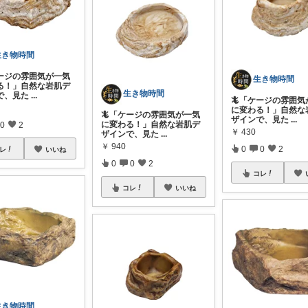
生き物時間
ケージの雰囲気が一気
生き物時間
る！」自然な岩肌デ
生き物時間
で、見た
...
🦎「ケージの雰囲気
に変わる！」自然な
🦎「ケージの雰囲気が一気
ザインで、見た
...
に変わる！」自然な岩肌デ
0
2
￥
430
ザインで、見た
...
￥
940
0
0
2
レ
いいね
0
0
2
コレ
コレ
いいね
生き物時間