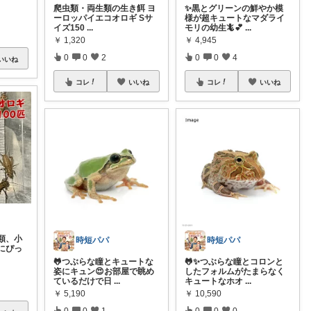
爬虫類・両生類の生き餌 ヨ
✨黒とグリーンの鮮やか模
ーロッパイエコオロギ Sサ
様が超キュートなマダライ
イズ150
...
モリの幼生🦎💕
...
￥
1,320
￥
4,945
0
0
2
0
0
4
いいね
コレ
いいね
コレ
いいね
類、小
時短パパ
時短パパ
にぴっ
🐸つぶらな瞳とキュートな
🐸✨つぶらな瞳とコロンと
姿にキュン😍お部屋で眺め
したフォルムがたまらなく
ているだけで日
...
キュートなホオ
...
￥
5,190
￥
10,590
0
0
1
0
0
0