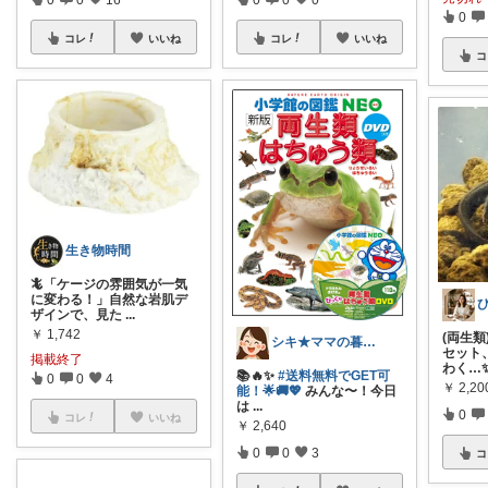
0
コレ
いいね
コレ
いいね
コ
生き物時間
🦎「ケージの雰囲気が一気
に変わる！」自然な岩肌デ
ザインで、見た
...
￥
1,742
(両生
シキ★ママの暮らし、キッズ
セット
掲載終了
わく…
📚🔥✨
#送料無料でGET可
0
0
4
￥
2,20
能！🌟🚚💖
みんな〜！今日
は
...
0
コレ
いいね
￥
2,640
0
0
3
コ