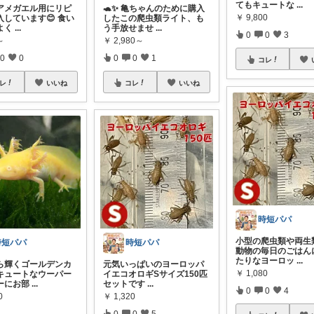
てもキュートな
...
エアメガエル用にリピ
🐢✨ 亀ちゃんのために購入
￥
9,800
入しています😊 食い
したこの爬虫類ライト、も
よく
...
う手放せませ
...
0
0
3
～
￥
2,980～
0
0
0
0
1
コレ
レ
いいね
コレ
いいね
時短パパ
小型の爬虫類や両生
時短パパ
時短パパ
動物の毎日のごはん
たりなヨーロッ
...
ら輝くゴールデンカ
元気いっぱいのヨーロッパ
￥
1,080
キュートなウーパー
イエコオロギSサイズ150匹
ーにお部
...
セットです
...
0
0
4
0
￥
1,320
0
0
5