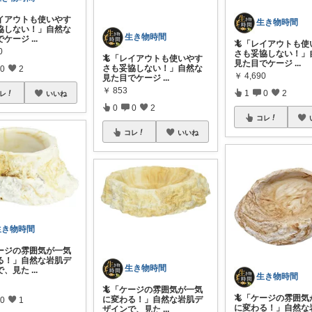
レイアウトも使いやす
生き物時間
協しない！」自然な
生き物時間
でケージ
...
🦎「レイアウトも使
0
さも妥協しない！」
🦎「レイアウトも使いやす
見た目でケージ
...
さも妥協しない！」自然な
0
2
￥
4,690
見た目でケージ
...
￥
853
1
0
2
レ
いいね
0
0
2
コレ
コレ
いいね
生き物時間
ケージの雰囲気が一気
る！」自然な岩肌デ
生き物時間
で、見た
...
生き物時間
🦎「ケージの雰囲気が一気
🦎「ケージの雰囲気
に変わる！」自然な岩肌デ
0
1
に変わる！」自然な
ザインで、見た
...