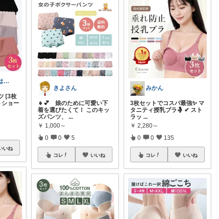
RINGO🍎お礼はプロフ🍎
きよさん
みかん
 [3枚
トショー
👧💕 娘のために可愛い下
3枚セットでコスパ最強✨ マ
着を選びたくて！ このキッ
タニティ授乳ブラ🤱 ✔ スト
ズパンツ、
...
ラッ
...
￥
1,000～
￥
2,280～
0
0
5
0
0
135
いいね
コレ
いいね
コレ
いいね