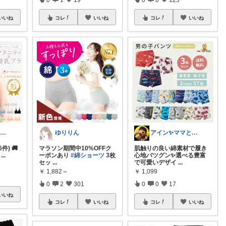
いいね
コレ
いいね
コレ
いいね
anji＊✅30代女性売上ランキング🏆
ゆりりん
アイン✨ママと子供と食べ物と🍭
6件) 🚚
マラソン期間中10%OFFク
肌触りの良い綿素材で履き
...
ーポンあり
#綿ショーツ
3枚
心地バツグン✨選べる豊富
セッ
...
で可愛いデザイ
...
￥
1,882～
￥
1,099
0
2
301
0
0
17
いいね
コレ
いいね
コレ
いいね