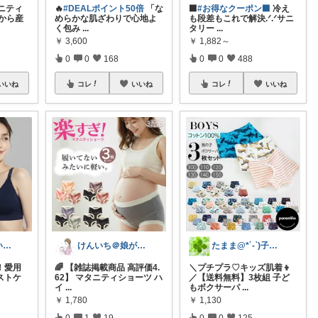
ニティ
🔥
#DEALポイント50倍
「な
⬛
#お得なクーポン⬛
冷え
から産
めらかな肌ざわりで心地よ
も段差もこれで解決.ᐟ.ᐟサニ
く包み
...
タリー
...
￥
3,600
￥
1,882～
0
0
168
0
0
488
いいね
コレ
いいね
コレ
いいね
あら！これ良いわね～
けんいち＠娘が喜んだマタニティ用品
たまま@*´-`)子ども用品/日用品
！愛用
🌈 【雑誌掲載商品 高評価4.
＼プチプラ♡キッズ肌着👦
ストケ
62】 マタニティショーツ ハ
／【送料無料】3枚組 子ど
イ
...
もボクサーパ
...
￥
1,780
￥
1,130
0
1
19
0
0
125