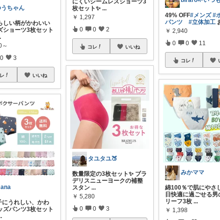
にくいシームレスショーツ3
ゆうちゃん
枚セット✨
...
49% OFF
#メンズ
#
￥
1,297
パンツ
#立体加工
らしい柄がかわいい
0
0
2
ッズショーツ3枚セット
￥
2,940
.
0
0
11
00～
コレ
いいね
0
3
コレ
レ
いいね
タユタユ🍑
みかママ
数量限定の3枚セット✨ ブラ
デリスニューヨークの補整
ana
スタン
...
綿100％で肌にやさ
日快適に過ごせる男
￥
5,280
リーフ3枚
...
子にうれしい、かわ
0
0
3
ッズパンツ3枚セット
￥
1,398
..