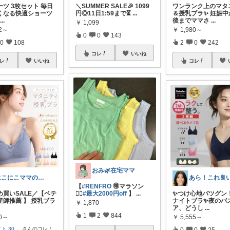
ツ 3枚セット 毎日
＼SUMMER SALE🎉 1099
ワンランク上のマタ
くなる快適ショーツ
円◎11日1:59まで⏳️
...
＆授乳ブラ✨ 妊娠中
...
後までママさ
...
￥
1,099
82～
￥
1,980～
0
0
143
0
108
2
0
242
コレ
いいね
レ
いいね
コレ
おみ🌿在宅ママ
にこにこママのおきにいり
【
#RENFRO
🉐マラソン
め買いSALE／【ベテ
🏃‍♀️
#最大2000円off
】
...
✨つけ心地バツグン
産師推薦 】 授乳ブラ
ナイトブラ✨ ​夜のバ
￥
1,870
ア、どうし
...
1
2
844
80～
￥
5,555～
ト 30
...
さんのコレ！
0
0
25