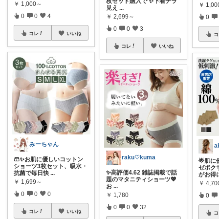
枚セット購入で ✨下着チラ
￥
1,000～
￥
1,0
見え
...
0
0
4
￥
2,699～
0
0
0
3
コレ
いいね
コ
コレ
いいね
みーちゃん
a
raku♡kuma
🩳✨お肌に優しいコットン
🌟肌に
ショーツ3枚セット、吸水・
ゼボク
✨高評価4.62 雑誌掲載で話
抗菌で毎日快
...
がお得
題のマタニティショーツ💖
￥
1,699～
￥
4,70
お
...
0
0
0
￥
1,780
0
0
0
32
コレ
いいね
コ