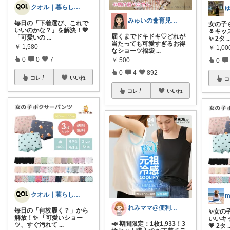
クオル｜暮らしの「質」爆上げ🈁
みゅいの🐥育児×時短×コスパ☀️朝コレ
毎日の「下着選び、これで
女の子
いいのかな？」を解決！💖
🌷キ
届くまでドキドキ♡どれが
「可愛いの
...
✨ 2タ
..
当たっても可愛すぎるお得
￥
1,580
￥
1,0
なショーツ福袋
...
0
0
7
￥
500
0
0
4
892
コレ
いいね
コ
コレ
いいね
クオル｜暮らしの「質」爆上げ🈁
m
れみママ@便利雑貨¸¸kids
毎日の「何枚履く？」から
✨女の
解放！✨ 「可愛いショー
いいキ
📣 期間限定：1枚1,933！3
ツ、すぐ汚れて
...
💗 2タ
.