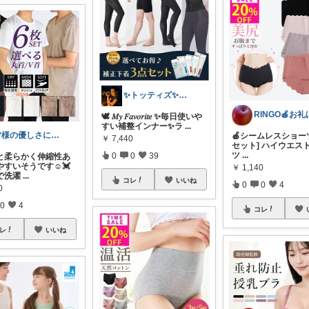
✨トッティズ✨ラク✖️ダイエット✨
🕊️ 𝑀𝑦 𝐹𝑎𝑣𝑜𝑟𝑖𝑡𝑒 ✨毎日使いや
すい補整インナー✨ラ
...
皆様の優しさに感謝です✨happyミルク
🍎シームレスショーツ
￥
7,440
セット] ハイウエス
ツ
...
0
0
39
と柔らかく伸縮性あ
すいそうです☺️💓
￥
1,140
で洗濯
...
コレ
いいね
0
0
4
0
0
4
コレ
レ
いいね