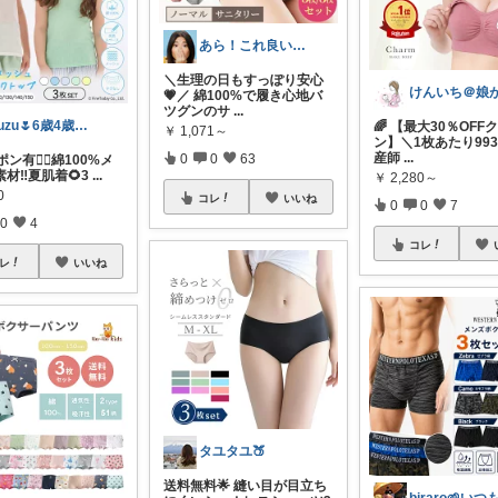
あら！これ良いわね～
＼生理の日もすっぽり安心
💗／ 綿100%で履き心地バ
ツグンのサ
...
suzu🌷6歳4歳子育てママの暮らし
🌈 【最大30％OFF
￥
1,071～
ン】＼1枚あたり993
産師
...
0
0
63
ーポン有❤️‍🔥綿100%メ
材‼️夏肌着🌻3
...
￥
2,280～
0
コレ
いいね
0
0
7
0
4
コレ
レ
いいね
タユタユ🍑
送料無料🌟 縫い目が目立ち