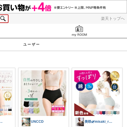
楽天トップへ
お知らせ
ユーザー
ト 30日感謝です😊
UNCCD
美咲🌿misaki_room_ig