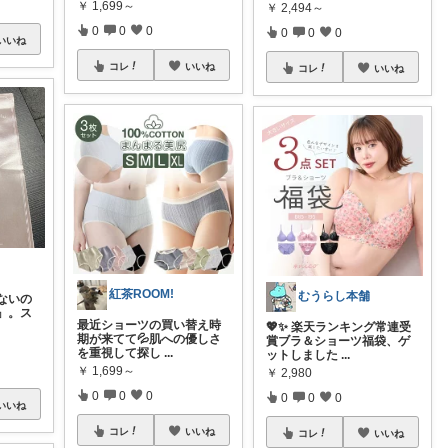
￥
1,699～
￥
2,494～
0
0
0
0
0
0
いいね
コレ
いいね
コレ
いいね
紅茶ROOM!
むうらし本舗
ないの
』。ス
最近ショーツの買い替え時
💖✨ 楽天ランキング常連受
期が来てて💦肌への優しさ
賞ブラ＆ショーツ福袋、ゲ
を重視して探し
...
ットしました
...
￥
1,699～
￥
2,980
0
0
0
0
0
0
いいね
コレ
いいね
コレ
いいね