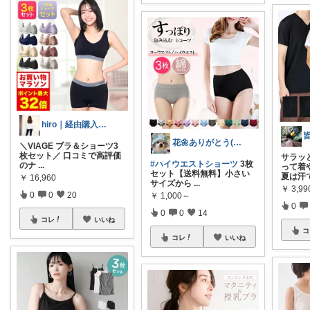
hiro｜経由購入ありがとうございます✨
花🌼ありがとう(*･ω･)*_ _)ﾍ
＼VIAGE ブラ＆ショーツ3
枚セット／ 口コミで高評価
サラッ
#ハイウエストショーツ
3枚
のナ
...
って着や
セット【送料無料】小さい
夏は汗
￥
16,960
サイズから
...
￥
3,99
0
0
20
￥
1,000～
0
0
0
14
コレ
いいね
コ
コレ
いいね