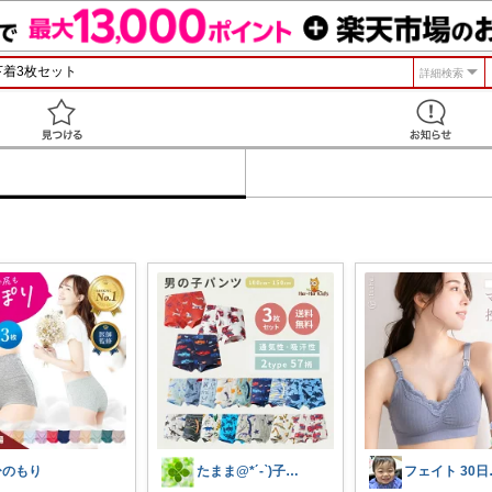
詳細検索
見つける
ひのもり
たまま@*´-`)子ども用品/日用品
フェイ