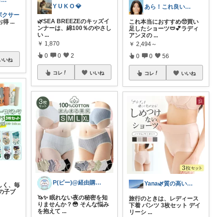
biraro🌱いつもありがとう♡
Y U K O 💎
あら！これ良いわね～
ボクサー
🌿SEA BREEZEのキッズイ
お得
...
​これ本当におすすめ🥺買い
ンナーは、綿100％のやさし
足したショーツ🩲💕 ​ラディ
い
...
アンヌの
...
￥
1,870
￥
2,494～
0
0
2
0
0
56
いいね
コレ
いいね
コレ
いいね
P(ピー)@経由購入します！
Yana🌿質の高い暮らしのROOM
しく、毎
の子ブ
🦄✨ 眠れない夜の秘密を知
旅行のときは、レディース
りませんか？😳 そんな悩み
下着 パンツ 3枚セット デイ
を抱えて
...
リーシ
...