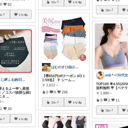
コレ
いいね
0
82
コレ
レ
いいね
はむのすけ🐹@美味しいもの&季節の商品
【🉐850円offクーポン 8/3 1
にじ🌈ふる納/日用品 買い回るよ！
1:59迄】 👙 シーム
...
TOP100 🌟4.55(265
￥
1,612～
送料無料 🪧【ベテラ
替えるよー🫶＼産後
0
0
296
！／コスパ抜群な綿1
￥
1,980～
ニタ
...
0
2
11
80～
コレ
いいね
2
30
コレ
レ
いいね