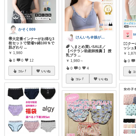
かそく009
けんいち＠娘が喜んだマタニティ用品
🉐大定番インナーがお得な3
枚セットで登場✨綿100％で
❤️‍🔥ク
🌈 ＼まとめ買いSALE／
肌ざわり
...
ッシュ素
【ベテラン助産師推薦 】 授
￥
1,980
￥
1,87
乳ブラ
...
0
0
12
￥
1,980～
0
0
0
4
コレ
いいね
コ
コレ
いいね