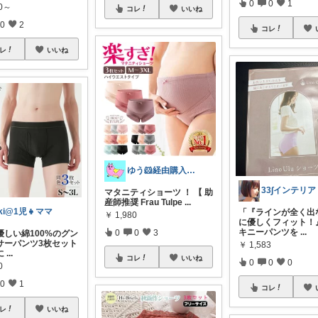
0
0
1
00～
コレ
いいね
0
2
コレ
レ
いいね
ゆう🐹経由購入感謝🙇‍♀️
33∫インテリア
マタニティショーツ ！ 【 助
産師推奨 Frau Tulpe
...
ki@1児👧ママ
「『ラインが全く出
￥
1,980
に優しくフィット！
キニーパンツを
...
0
0
3
優しい綿100%のグン
サーパンツ3枚セット
￥
1,583
に
...
コレ
いいね
0
0
0
0
0
1
コレ
レ
いいね