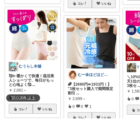
コレ
いいね
むうらし本舗
Y
むー🌼ほどほど生活🌼
🥰✨ 暖かくて快適！温活美
＼10%
人ショーツで、毎日がもっ
天1位
🌈【2690円⏩1933円！】
と心地よく🥰
...
3枚セ
..
"3枚セット購入で期間限定
￥
2,081～
￥
1,58
割引
...
10,000
件
以上
0
0
0
￥
2,699～
0
0
0
1
コレ
いいね
コ
コレ
いいね