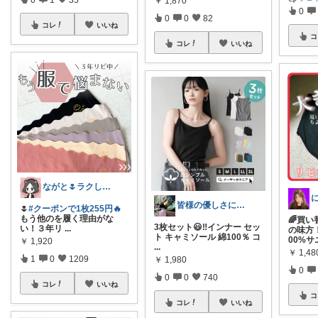
￥
1,870
0
0
0
82
コレ
いいね
コ
コレ
いいね
ながと🌷ラクしてときめく暮らし
皆様の優しさに感謝です✨happyミルク
🌷
#クーポンで1枚255円🔥
もう他のを履く理由がな
🌈買い
3枚セット😃‼️インナー セッ
い！３年リ
...
の味方
ト キャミソール 綿100％ コ
00%サ
￥
1,920
...
￥
1,4
1
0
1209
￥
1,980
0
0
0
740
コレ
いいね
コ
コレ
いいね