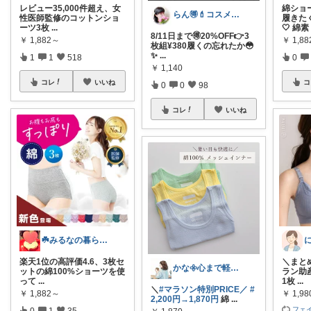
レビュー35,000件超え、女
綿ショー
らん🉐💄コスメ&ファッション👗✨
性医師監修のコットンショ
履きた
ーツ3枚
...
🤍 綿素
8/11日まで🉐20%OFF👉3
￥
1,882～
￥
1,8
枚組¥380履くの忘れたか😳
✨
...
1
1
518
0
￥
1,140
コレ
いいね
コ
0
0
98
コレ
いいね
☘️みるなの暮らし🍃
楽天1位の高評価4.6、3枚セ
＼まと
かな𖧷心まで軽くなる暮らしの記録🌿
ットの綿100%ショーツを使
ラン助
って
...
1枚
...
＼
#マラソン特別PRICE／
#
￥
1,882～
￥
1,9
2,200円→1,870円
綿
...
フェイ
0
1
35