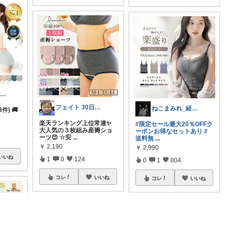
anji＊✅30代女性売上ランキング🏆
フェイト 30日感謝です😊
ねこまみれ_経由感謝致します🐈
3件) 🚚
楽天ランキング上位常連✨
#限定セール最大20％OFFク
大人気の３枚組み産褥ショ
ーポンお得なセットあり
#
ーツ😍 ☆安
...
送料無
...
￥
2,190
￥
2,990
いいね
1
0
124
0
1
804
コレ
いいね
コレ
いいね