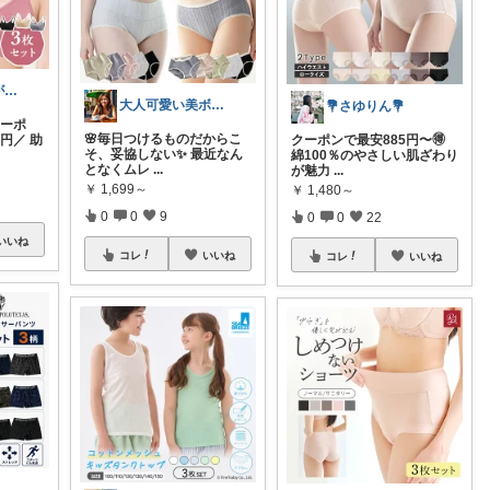
けんいち＠娘が喜んだマタニティ用品
大人可愛い美ボディ研究所Premium
💐さゆりん💐
クーポ
🌸毎日つけるものだからこ
円／ 助
クーポンで最安885円〜🉐
そ、妥協しない✨ 最近なん
綿100％のやさしい肌ざわり
となくムレ
...
が魅力
...
￥
1,699～
￥
1,480～
0
0
9
0
0
22
いいね
コレ
いいね
コレ
いいね