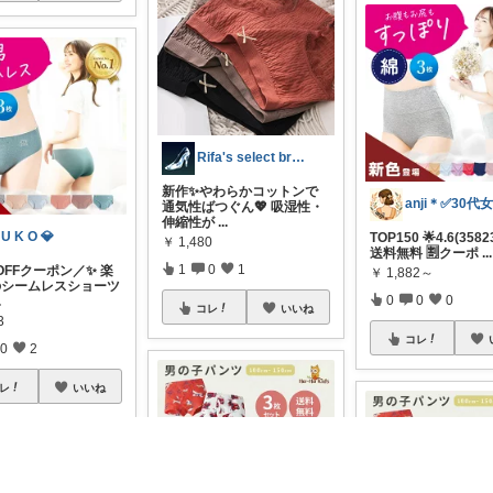
Rifa's select branch
新作✨やわらかコットンで
通気性ばつぐん💖 吸湿性・
伸縮性が
...
 U K O 💎
TOP150 🌟4.6(3582
￥
1,480
送料無料 🈹クーポ
...
1
0
1
OFFクーポン／✨ 楽
￥
1,882～
のシームレスショーツ
0
0
0
.
コレ
いいね
3
コレ
0
2
レ
いいね