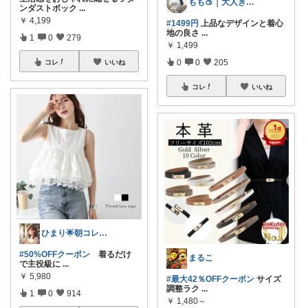
もも🍑｜大人きれいめファッション
ンダストボック
...
￥
4,199
#1499円
上品なデザインと着心
地の良さ
...
1
0
279
￥
1,499
0
0
205
コレ
いいね
コレ
いいね
ひまり🌟朝コレ💡いつも感謝💓
#50%OFFクーポン
着るだけ
まるこ
で主役級に
...
￥
5,980
#最大42％OFFクーポン
サイズ
調整ラク
...
1
0
914
￥
1,480～