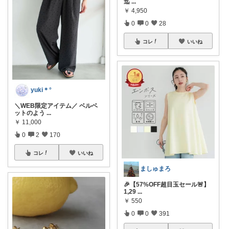
迄
...
￥
4,950
0
0
28
コレ
いいね
yuki＊°
＼WEB限定アイテム／ ベルベ
ットのよう
...
￥
11,000
0
2
170
コレ
いいね
ましゅまろ
​🎉【57%OFF超目玉セール🚨】
1,29
...
￥
550
0
0
391