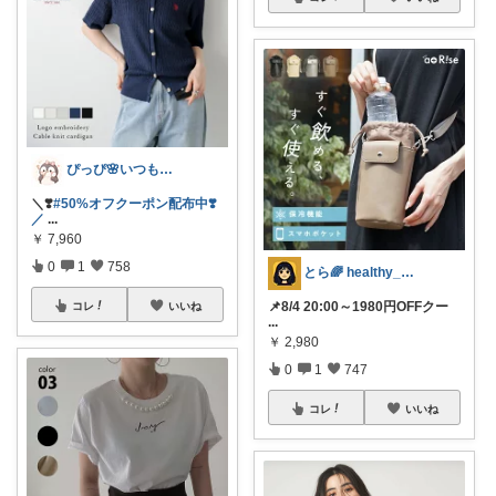
ぴっぴ🌸いつもありがとうございます♡
＼❣️
#50%オフクーポン配布中❣️
／
...
￥
7,960
0
1
758
とら🌈 healthy_simple
📌8/4 20:00～1980円OFFクー
コレ
いいね
...
￥
2,980
0
1
747
コレ
いいね