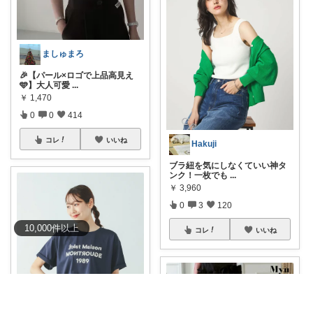
ましゅまろ
​🎉【パール×ロゴで上品高見え
🩵】大人可愛
...
￥
1,470
0
0
414
コレ
いいね
Hakuji
ブラ紐を気にしなくていい神タ
ンク！一枚でも
...
￥
3,960
0
3
120
10,000
件
以上
コレ
いいね