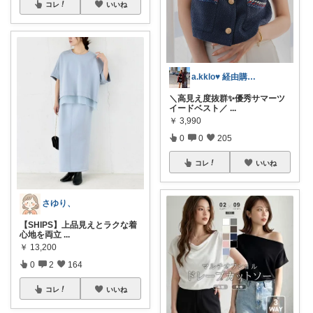
コレ
いいね
a.kklo♥ 経由購入感謝です💕
＼高見え度抜群✨優秀サマーツ
イードベスト／
...
￥
3,990
0
0
205
コレ
いいね
さゆり、
【SHIPS】上品見えとラクな着
心地を両立
...
￥
13,200
0
2
164
コレ
いいね