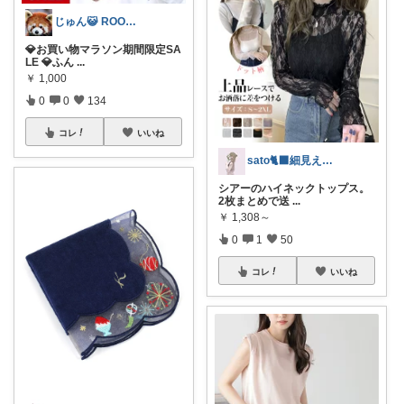
じゅん😺 ROOM💖🎵
💎お買い物マラソン期間限定SA
LE 💎ふん
...
￥
1,000
0
0
134
コレ
いいね
sato🐈‍⬛細見え×淡色コーデ
シアーのハイネックトップス。
2枚まとめで送
...
￥
1,308～
0
1
50
コレ
いいね