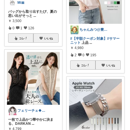
Mi🎀
バッグから取り出すたび、夏の
思い出がそっと
...
￥
3,500
0
1
126
ちゃんみつ@豊かな日常
#【半額クーポン対象】
#サマー
コレ
いいね
ニット
上品
...
￥
4,980
2
0
195
コレ
いいね
フェリーチェ🍀いいね購入ありがとう🌸
一枚で上品かつ華やかに決ま
る、DARKAN
...
￥
4,799