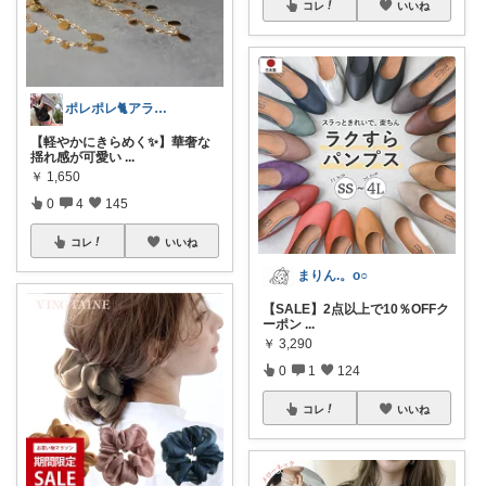
コレ
いいね
ポレポレ🐈アラフィフの可愛い図鑑
【軽やかにきらめく✨】華奢な
揺れ感が可愛い
...
￥
1,650
0
4
145
コレ
いいね
まりん.。o○
【SALE】2点以上で10％OFFク
ーポン
...
￥
3,290
0
1
124
コレ
いいね