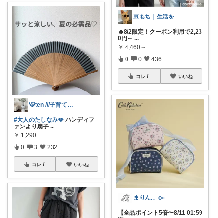
豆もち｜生活を彩るマストバイ
🔥8/2限定！クーポン利用で2,23
0円～
...
￥
4,460～
0
0
436
コレ
いいね
🐯ten ///子育て暮らしの愛用品
#大人のたしなみ🪭
ハンディフ
ァンより扇子
...
￥
1,290
0
3
232
コレ
いいね
まりん.。o○
【全品ポイント5倍〜8/11 01:59