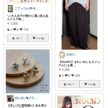
こてっつん𖥸オイシイとカワイイはセイギ
＼\ 大人女子が密かに選ぶ⌚上品
スクエア時
...
￥
3,300
1
0
716
コレ
いいね
さゆり、
【GeeRA】きれいめにもカジュ
アルにも着
...
￥
3,199
0
0
200
コレ
いいね
ポレポレ🐈アラフィフの可愛い図鑑
【涼しげな透明感✨】光を受け