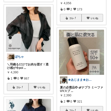
￥
4,056
0
2
173
コレ
いいね
ぽちゃ
＼羽織るだけでお肉を隠す！透
け感が今poi
...
￥
4,390
1
0
867
★あじまま★おすすめ紹介中🐾🤍
夏の必需品🌻 🌿ナプラ ミーファ
コレ
いいね
UVスプ
...
￥
2,390
2
0
321
コレ
いいね