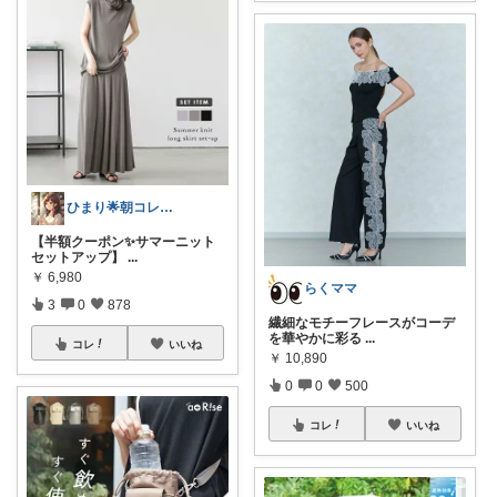
ひまり🌟朝コレ💡いつも感謝💓
【半額クーポン✨サマーニット
セットアップ】
...
￥
6,980
らくママ
3
0
878
繊細なモチーフレースがコーデ
を華やかに彩る
...
コレ
いいね
￥
10,890
0
0
500
コレ
いいね