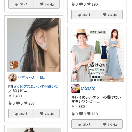
0
0
196
コレ
いいね
コレ
いいね
りすちゃん │ 朝コレ
PR
#＼ピアスみたいで可愛い♡
ひなひな
／
私はピ
...
￥
1,480
キレイめシルエットの透けない
マキシワンピー
...
0
0
287
￥
4,880
0
0
118
コレ
いいね
コレ
いいね