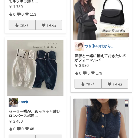
てキラキラ輝く
...
￥
1,780
0
0
113
コレ
いいね
つき🌛40代からのラクして整う暮らし
喪服と一緒に揃えておきたいの
がフォーマルバ
...
￥
3,980
0
5
179
コレ
いいね
ann🍓
セーラー襟が、めっちゃ可愛い
ロンパース👶🏻
...
￥
2,480
0
0
48