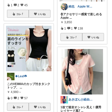
1
2
45
純也 Apple Watch関連紹介
⌚️アクセサリー感覚で楽しめる
コレ
いいね
Apple
...
￥
3,850
1
1
138
コレ
いいね
🍀Leaf☘️
このVEIMIAのカップ付きタンク
トップ、
...
￥
4,980～
0
2
57
あきぼん@経由購入ありがとうございます
1枚で速攻オシャレ見え！優秀
コレ
いいね
レイヤード風T
...