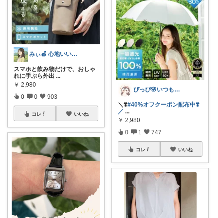
みぃ🍎 心地いい暮らし
スマホと飲み物だけで、おしゃ
れに手ぶら外出
...
￥
2,980
ぴっぴ🌸いつもありがとうございます♡
0
0
903
＼❣️
#40%オフクーポン配布中❣️
／
...
コレ
いいね
￥
2,980
0
1
747
コレ
いいね