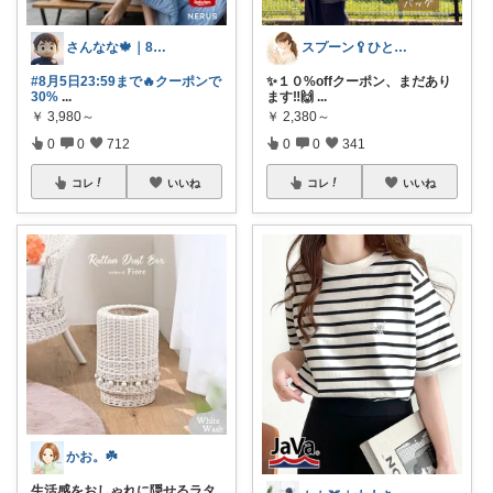
さんなな🍁｜8月朝コレチャレンジ🌞
スプーン🥄ひとさじの暮らし
#8月5日23:59まで🔥クーポンで
✨１０%offクーポン、まだあり
30%
...
ます‼️🙌
...
￥
3,980～
￥
2,380～
0
0
712
0
0
341
コレ
いいね
コレ
いいね
かお。☘️
生活感をおしゃれに隠せるラタ