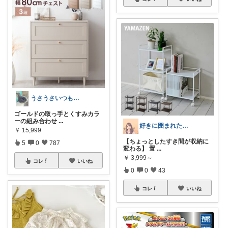
うさうさいつもご訪問ありがとうです🐰✨
ゴールドの取っ手とくすみカラ
ーの組み合わせ
...
好きに囲まれた一人暮らしインテリア⸝⸝꙳
￥
15,999
【ちょっとしたすき間が収納に
5
0
787
変わる】 置
...
￥
3,999～
コレ
いいね
0
0
43
コレ
いいね