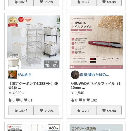
コレ
いいね
コレ
いいね
だぬきち
白映-疲れた日のROOM
【限定クーポンで4,382円~】楽
✨SUWADA ネイルファイル（1
天1位
...
10mm
...
￥
4,980～
￥
1,540
0
0
61
0
0
192
コレ
いいね
コレ
いいね