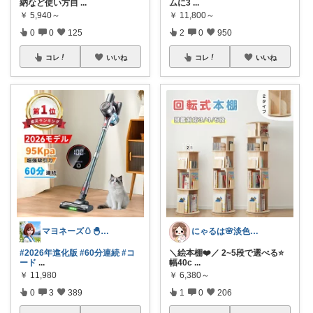
納など使い方自
...
ムに3
...
￥
5,940～
￥
11,800～
0
0
125
2
0
950
コレ
いいね
コレ
いいね
マヨネーズ🥚‪🐣✨️お礼はプロフで♪
にゃるは🌸淡色ベビーキッズマタニティ
#2026年進化版
#60分連続
#コ
＼絵本棚❤️／ 2~5段で選べる⭐
ード
...
幅40c
...
￥
11,980
￥
6,380～
0
3
389
1
0
206