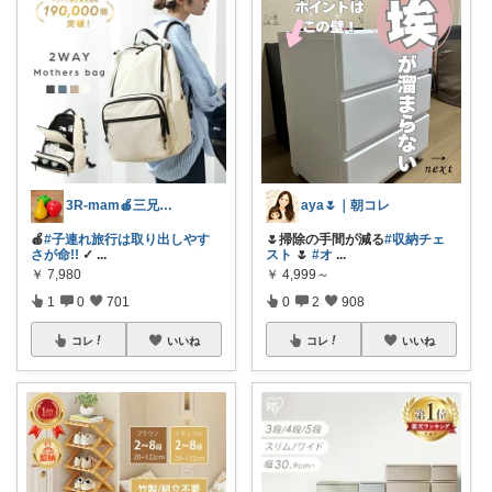
3R-mam🍎三兄弟母
aya🌷｜朝コレ
🍎
#子連れ旅行は取り出しやす
🌷掃除の手間が減る
#収納チェ
さが命!!
✓
...
スト
🌷
#オ
...
￥
7,980
￥
4,999～
1
0
701
0
2
908
コレ
いいね
コレ
いいね