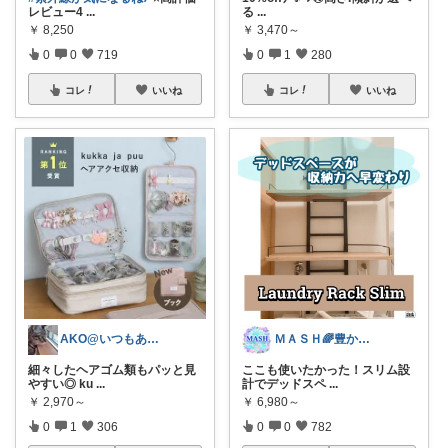
レビュー4
...
る
...
￥
8,250
￥
3,470～
0
0
719
0
1
280
コレ
いいね
コレ
いいね
AKO@いつもありがとう🐾໊¨̮✩︎
ＭＡＳＨ🌈豊かな生活へカスタマイズ🌈
細々したヘアゴム類もパッと見
ここも使いたかった！スリム設
やすい◎ ku
...
計でデッドスペ
...
￥
2,970～
￥
6,980～
0
1
306
0
0
782