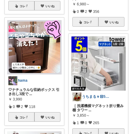
￥
6,980～
コレ
いいね
0
2
356
コレ
いいね
hama
🤍ナチュラルな収納ボックス 引
き出し3段で
...
うちまる👦🏻5歳ママ♡
￥
3,990
［ 洗濯機横マグネット折り畳み
0
2
118
棚 タワー
...
￥
3,850～
コレ
いいね
1
0
265
コレ
いいね