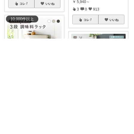
￥
5,940～
コレ
いいね
3
0
913
10,000
件
以上
コレ
いいね
sherry
【スライド式でサッと取り出せ
る🙆⭐3段調味
...
shino⭐︎いつもありがとう🐶🐾
￥
14,980～
のぼりやすい🐶滑りにくい🐾ｶﾊﾞ
0
2
296
ｰは丸洗い
...
￥
3,480～
コレ
いいね
0
0
137
コレ
いいね