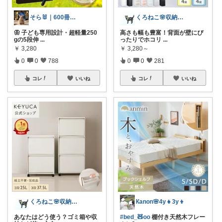
そら🐰｜600冊読んだ絵本好きママ
くろねこ🌸収納＆キッチン整理
🦋 子ども専用設計・超軽量250
高さも幅も豊富！背面が壁にぴ
gの5段伸
...
ったりでホコリ
...
￥
3,280
￥
3,280～
0
0
788
0
0
281
コレ
いいね
コレ
いいね
くろねこ🌸収納＆キッチン整理
Кanon🌸4y👧3y👦
あなたはどう使う？ゴミ箱や収
#bed_🧸oo
棚付き天然木フレー