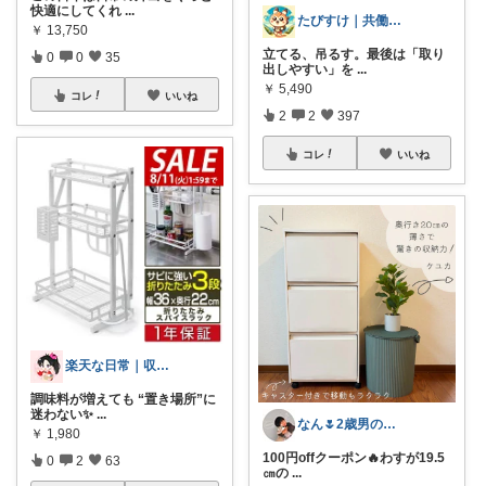
快適にしてくれ
...
たびすけ｜共働きママの時短キッチン
￥
13,750
立てる、吊るす。最後は「取り
0
0
35
出しやすい」を
...
￥
5,490
コレ
いいね
2
2
397
コレ
いいね
楽天な日常｜収納・掃除・時短ROOM
調味料が増えても “置き場所”に
迷わない✨
...
なん🌷2歳男の子ママ⿻*.アイコン変更
￥
1,980
100円offクーポン🔥わすが19.5
0
2
63
㎝の
...