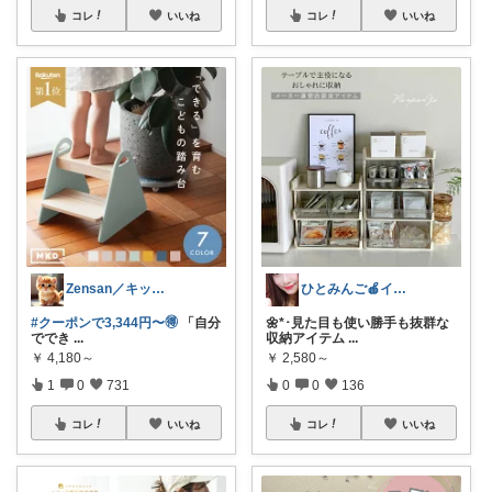
コレ
いいね
コレ
いいね
Zensan／キッズ☆ベビーROOM
ひとみんご🍎‪インテリア雑貨
#クーポンで3,344円〜🉐
「自分
🌼*･見た目も使い勝手も抜群な
ででき
...
収納アイテム
...
￥
4,180～
￥
2,580～
1
0
731
0
0
136
コレ
いいね
コレ
いいね