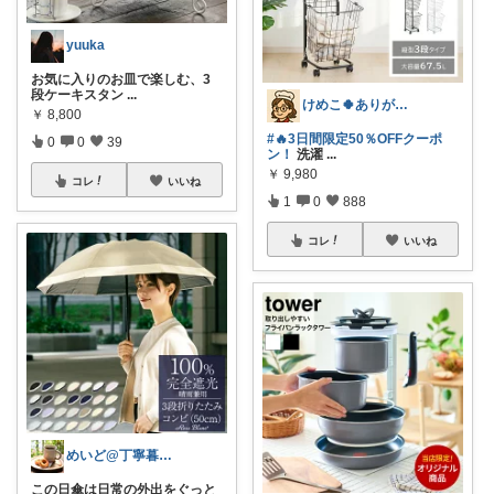
yuuka
お気に入りのお皿で楽しむ、3
段ケーキスタン
...
けめこ🍀ありがとうございます🤭💕
￥
8,800
#🔥3日間限定50％OFFクーポ
0
0
39
ン！
洗濯
...
￥
9,980
コレ
いいね
1
0
888
コレ
いいね
めいど@丁寧暮らし✨️
この日傘は日常の外出をぐっと