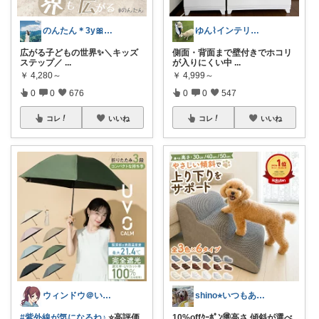
のんたん＊3y🎀1y👶🏻🍼
ゆん⌇インテリアと生活雑貨がメイン🧸
広がる子どもの世界✨＼キッズ
側面・背面まで壁付きでホコリ
ステップ／
...
が入りにくい中
...
￥
4,280～
￥
4,999～
0
0
676
0
0
547
コレ
いいね
コレ
いいね
ウィンドウ＠いつもありがとうございます♪
shino⭐︎いつもありがとう🐶🐾
#紫外線が気になるね♪
⭐高評価
10%offｸｰﾎﾟﾝ🉐高さ.傾斜が選べ