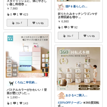
スタイリッシュに、体にやさし
い蒸し料理😎
...
猫P🌷暮らしの中で見つけたお気に入り
￥
7,980
折りたたみキッチンワゴン✨す
0
1
423
き間収納を増や
...
￥
6,980
コレ
いいね
0
0
92
コレ
いいね
くろねこ🌸収納＆キッチン整理
パステルカラーがかわいい！背
面が壁にぴった
...
おさる⭐ご購入感謝🐹
￥
1,690～
#20%OFFクーポン
❇️360度回転
0
1
143
式
...