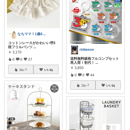
なちママ ⌇ 1歳4歳ママ
コットンレースがかわいい🥹3
段フリルパンツ
...
rinbeese
￥
3,170
送料無料破格フルコンプセット
0
0
27
再入荷！初代！
...
￥
3,850
コレ
いいね
0
0
44
コレ
いいね