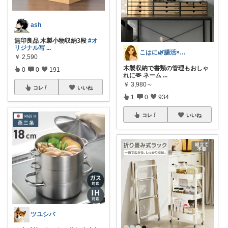
ash
無印良品 木製小物収納3段
#オ
リジナル写
...
こはに🌿腸活×美容×暮らし
￥
2,590
木製収納で書類の管理もおしゃ
0
0
191
れに🫶 ネーム
...
￥
3,980～
コレ
いいね
1
0
934
コレ
いいね
ツユシバ