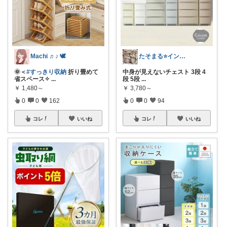
Machi ♬♪ 🕊
たそまる⭐️インテリア雑貨
🌞＜
#すっきり収納
折り畳めて
中身が見えないチェスト 3段 4
省スペース✧
...
段 5段
...
￥
1,480～
￥
3,780～
0
0
162
0
0
94
コレ
いいね
コレ
いいね