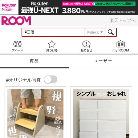
ROOM
楽天トップへ
詳細検索
Feed
見つける
お知らせ
商品
ユーザー
#オリジナル写真