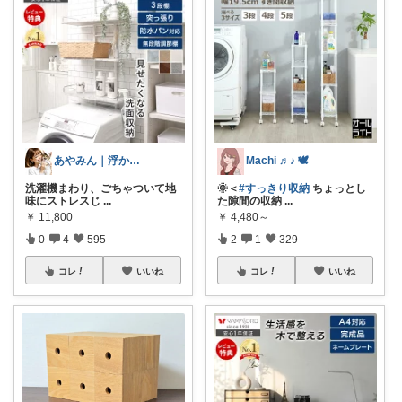
あやみん｜浮かせる収納と快適生活
Machi ♬♪ 🕊
洗濯機まわり、ごちゃついて地
🌞＜
#すっきり収納
ちょっとし
味にストレスじ
...
た隙間の収納
...
￥
11,800
￥
4,480～
0
4
595
2
1
329
コレ
いいね
コレ
いいね