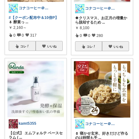
コナコーヒー＠素敵な生活を！
コナコーヒー＠素敵な生活を！
#【クーポン配布中＆10倍P】
🍀クリスマス、お正月の増量か
🌷 酵素っ
...
ら脱却するため
...
￥
2,160～
￥
8,100
0
0
317
0
0
280
コレ
いいね
コレ
いいね
kamt5355
コナコーヒー＠素敵な生活を！
【公式】 エムフォルテ ベースセ
🌷 寝かせ玄米、好きだけど作る
ラム (
...
のは時間も手
...