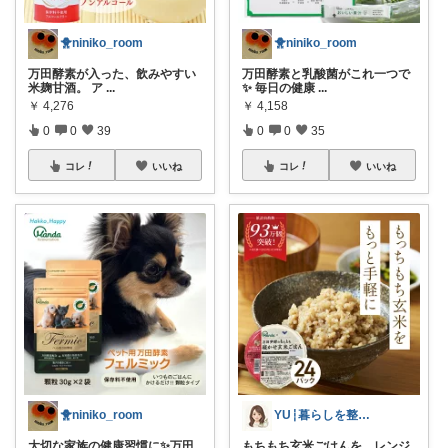
🐥niniko_room
🐥niniko_room
万田酵素が入った、飲みやすい
万田酵素と乳酸菌がこれ一つで
米麹甘酒。 ア
...
✨ 毎日の健康
...
￥
4,276
￥
4,158
0
0
39
0
0
35
コレ
いいね
コレ
いいね
🐥niniko_room
YU┆暮らしを整えるもの
大切な家族の健康習慣に✨万田
もちもち玄米ごはんを、レンジ