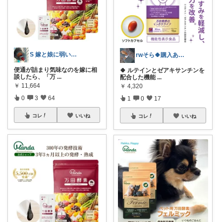
S 嫁と娘に弱い旦那
rwそら🍀購入ありがとうございます🍀
便通が詰まり気味なのを嫁に相
🍀 ルテインとゼアキサンチンを
談したら、「万
...
配合した機能
...
￥
11,664
￥
4,320
0
3
64
1
0
17
コレ
いいね
コレ
いいね