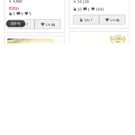
￥
4,880
￥
19,128
売切れ
10
1
1541
0
0
5
コレ
いいね
496
件
コレ
いいね
uno 🩵 ファッション|美容|暮らし
はぴっちhapicchi💎10日🛒
🌱✨ 【公式】万田 酵素ドリンク
（万田発酵
...
✨ まとめ買いでクーポン割引＆
10倍ポイン
...
￥
2,160～
￥
4,276
0
1
14
0
0
13
コレ
いいね