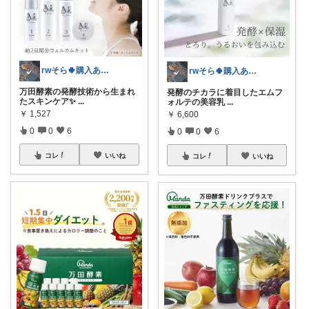
rwそら🍀購入ありがとうございます🍀
rwそら🍀購入ありがとうございます🍀
万田酵素の発酵技術から生まれ
発酵のチカラに着目したエムフ
たスキンケア✨
...
ォルテの美容乳
...
￥
1,527
￥
6,600
0
0
6
0
0
6
コレ
いいね
コレ
いいね