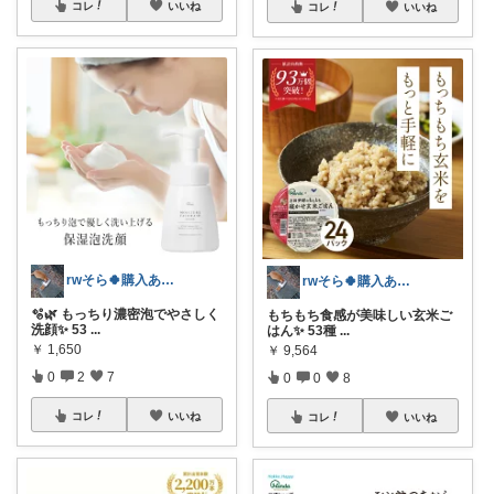
コレ
いいね
コレ
いいね
rwそら🍀購入ありがとうございます🍀
rwそら🍀購入ありがとうございます🍀
🫧🌿 もっちり濃密泡でやさしく
もちもち食感が美味しい玄米ご
洗顔✨ 53
...
はん✨ 53種
...
￥
1,650
￥
9,564
0
2
7
0
0
8
コレ
いいね
コレ
いいね