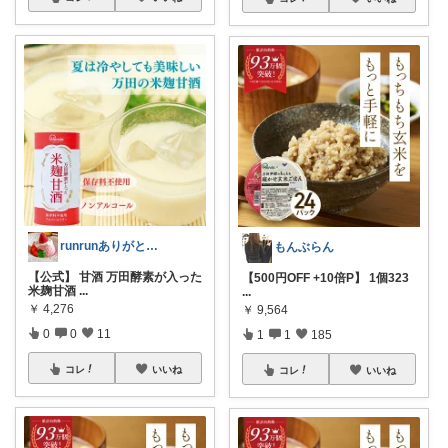
runrunありがとう( ◠‿◠ )
もんぶらん
【公式】 甘酒 万田酵素が入った
【500円OFF +10倍P】 1個323
米麹甘酒
...
...
￥
4,276
￥
9,564
0
0
11
1
1
185
コレ
いいね
コレ
いいね