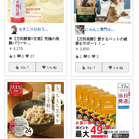
もすこり@おうち満喫＆外出頑張る
にゃんこ専門ルーム😺しらす
​🌟​【万田酵素×甘酒】究極の発
【万田発酵】愛するペットの健
酵パワー✨
...
康をサポート！
...
￥
4,276
￥
3,850
0
0
27
1
0
2
コレ
いいね
コレ
いいね