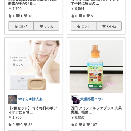
酵素が手がける
...
で手軽に毎日の
...
￥
7,700
￥
9,564
1
1
18
0
0
5
コレ
いいね
コレ
いいね
rwそら🍀購入ありがとうございます🍀
犬猫部屋コウ♪
【2個セット】 🫧💧毎日のボデ
万田 アミノアルファプラス ☆果
ィケアに💧🫧
...
実類、根菜
...
￥
1,760
￥
6,050
0
0
53
0
0
107