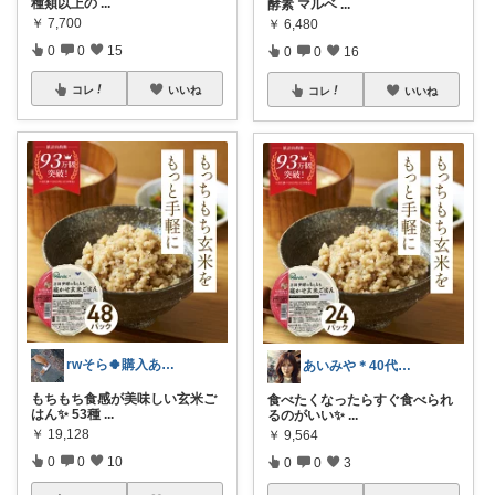
種類以上の
...
酵素 マルベ
...
￥
7,700
￥
6,480
0
0
15
0
0
16
コレ
いいね
コレ
いいね
rwそら🍀購入ありがとうございます🍀
あいみや＊40代🌷くらしを楽しむ
もちもち食感が美味しい玄米ご
食べたくなったらすぐ食べられ
はん✨ 53種
...
るのがいい✨
...
￥
19,128
￥
9,564
0
0
10
0
0
3