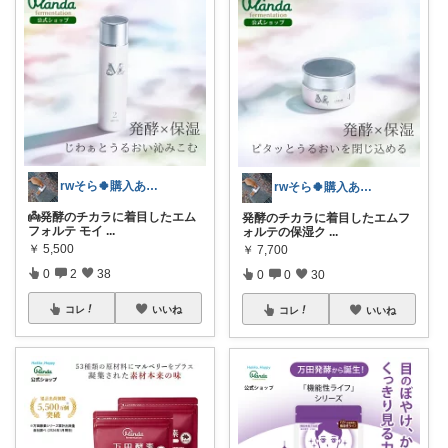
rwそら🍀購入ありがとうございます🍀
rwそら🍀購入ありがとうございます🍀
👼発酵のチカラに着目したエム
発酵のチカラに着目したエムフ
フォルテ モイ
...
ォルテの保湿ク
...
￥
5,500
￥
7,700
0
2
38
0
0
30
コレ
いいね
コレ
いいね