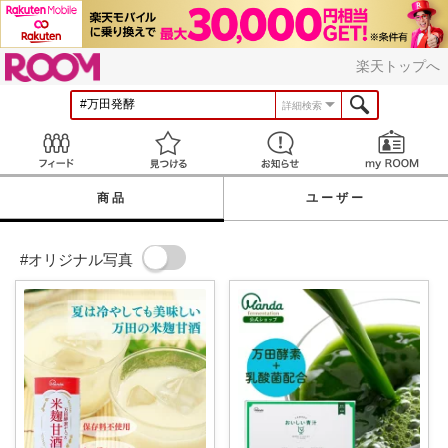
ROOM
楽天トップへ
詳細検索
Feed
見つける
お知らせ
商品
ユーザー
#オリジナル写真