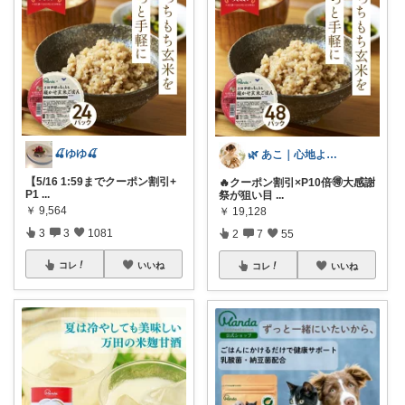
🍒ゆゆ🍒
🌿 あこ｜心地よい暮らしの便利アイテム
【5/16 1:59までクーポン割引+
🔥クーポン割引×P10倍🉐大感謝
P1
...
祭が狙い目
...
￥
9,564
￥
19,128
3
3
1081
2
7
55
コレ
いいね
コレ
いいね