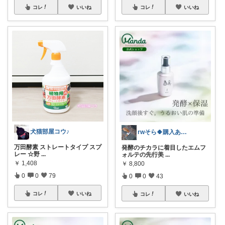
コレ
いいね
コレ
いいね
犬猫部屋コウ♪
rwそら🍀購入ありがとうございます🍀
万田酵素 ストレートタイプ スプ
発酵のチカラに着目したエムフ
レー ☆野
...
ォルテの先行美
...
￥
1,408
￥
8,800
0
0
79
0
0
43
コレ
いいね
コレ
いいね