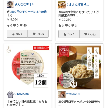
さんなな🍁｜8月朝コレチャレンジ🌞
くまさん🐻👗🪑🛋️ 🍽️🍰
🌾
#500円OFFクーポン&P10倍
今年のお中元にもぴったり！万
【万
...
田酵素のGIN
...
￥
9,564
￥
19,250
0
0
40
0
0
3
コレ
いいね
コレ
いいね
UTAMARO
♡Collon♡
【🍚忙しい日の救世主！もちも
3000円OFFクーポン+10倍P🆙٩(
ち玄米🤍】
...
...