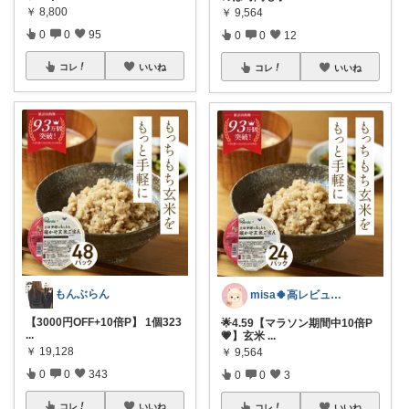
￥
8,800
￥
9,564
0
0
95
0
0
12
コレ
いいね
コレ
いいね
もんぶらん
misa🍀高レビューセレクト♡
【3000円OFF+10倍P】 1個323
🌟4.59【マラソン期間中10倍P
...
💗】玄米
...
￥
19,128
￥
9,564
0
0
343
0
0
3
コレ
いいね
コレ
いいね