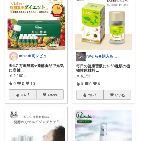
misa🍀高レビューセレクト♡
rwそら🍀購入ありがとうございます🍀
🌟4.7 万田酵素✨️発酵食品で元気
毎日の健康習慣に✨ 53種類の植
に😊健
...
物性原材料
...
￥
2,160～
￥
6,156
0
0
10
0
0
6
コレ
いいね
コレ
いいね