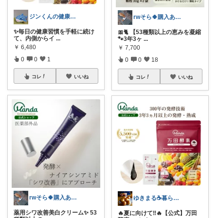
ジンくんの健康生活
rwそら🍀購入ありがとうございます🍀
✨毎日の健康習慣を手軽に続け
🎀🐈 【53種類以上の恵みを凝縮
て、内側からイ
...
🐾3年3ヶ
...
￥
6,480
￥
7,700
0
0
1
0
0
18
コレ
いいね
コレ
いいね
rwそら🍀購入ありがとうございます🍀
ゆきまる☕️暮らしを楽しむ
薬用シワ改善美白クリーム✨ 53
🔥夏に向けて‼️🔥【公式】万田