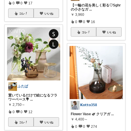
0
0
17
【一輪の花を美しく彩る♡Sghr
の小さなガ
...
コレ
いいね
￥
3,960
0
0
16
コレ
いいね
ふたば
置いているだけで絵になるフラ
ワーベース💐
...
￥
2,750～
𝗞𝗼𝘁𝘁𝗼358
0
0
12
Flower Vase 🌿 クリアガ
...
￥
4,400～
コレ
いいね
0
0
274