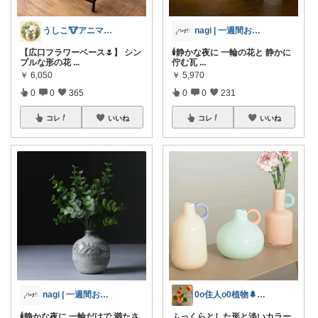
うしこ🐮アニマル&植物大好き🪴
nagi | 一週間お休みします🌿
【広口フラワーベース🌷】 シン
🕯️静かな夜に 一輪の花と 静かに
プルな形の花
...
佇む瓦
...
￥
6,050
￥
5,970
0
0
365
0
0
231
コレ
いいね
コレ
いいね
nagi | 一週間お休みします🌿
0o住人o0植物🌲と👶を育てる部屋
🕯️静かな夜に 一輪だけで 満たさ
ふっくらとした形と淡いカラー