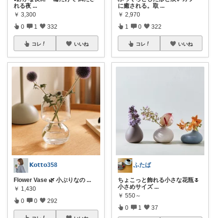
れる夜
...
に癒される。取
...
￥
3,300
￥
2,970
0
1
332
1
0
322
コレ
いいね
コレ
いいね
𝗞𝗼𝘁𝘁𝗼358
ふたば
Flower Vase 🌿 小ぶりなの
...
ちょこっと飾れる小さな花瓶🌷
小さめサイズ
...
￥
1,430
￥
550～
0
0
292
0
1
37
コレ
いいね