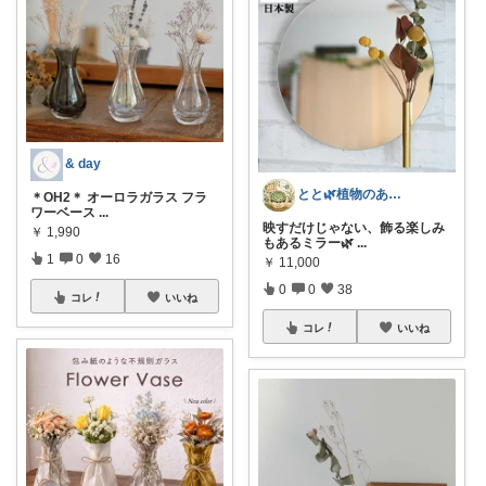
& day
とと🌿植物のある暮らし
＊OH2＊ オーロラガラス フラ
ワーベース
...
映すだけじゃない、飾る楽しみ
￥
1,990
もあるミラー🌿
...
1
0
16
￥
11,000
0
0
38
コレ
いいね
コレ
いいね