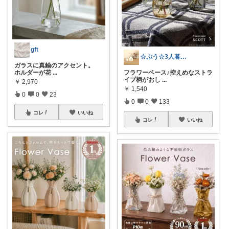
gft
☆ぷう☆3人暮らしの小さな家
ガラスに真鍮のアクセント。
ホルダーが花
...
フラワーベース♪控えめなストラ
イプ柄がおし
...
￥
2,970
￥
1,540
0
0
23
0
0
133
コレ
いいね
コレ
いいね