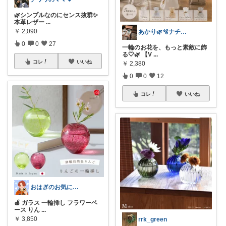
🌿シンプルなのにセンス抜群✨
本革レザー
...
￥
2,090
あかり🌿🫧ナチュラル雑貨が好き
0
0
27
一輪のお花を、もっと素敵に飾
る🤍🌿 【V
...
コレ
いいね
￥
2,380
0
0
12
コレ
いいね
おはぎのお気に入り★
🍎 ガラス 一輪挿し フラワーベ
ース りん
...
￥
3,850
rrk_green