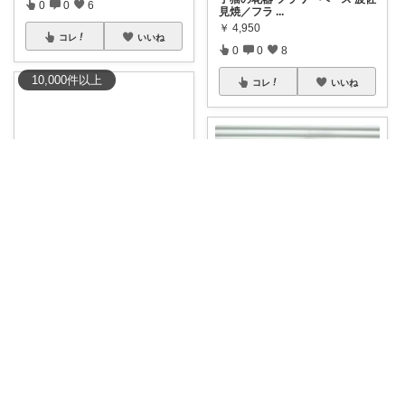
0
0
6
見焼／フラ
...
￥
4,950
コレ
いいね
0
0
8
10,000
件
以上
コレ
いいね
とと🌿植物のある暮らし
小さな草花が、暮らしの主役に
なる🌿 天然無
...
waca｜ユルらくライフ。
￥
1,760
ちょこんと佇む姿が、なんとも
0
0
13
かわいい☺️🌱
...
￥
4,400
コレ
いいね
0
0
9