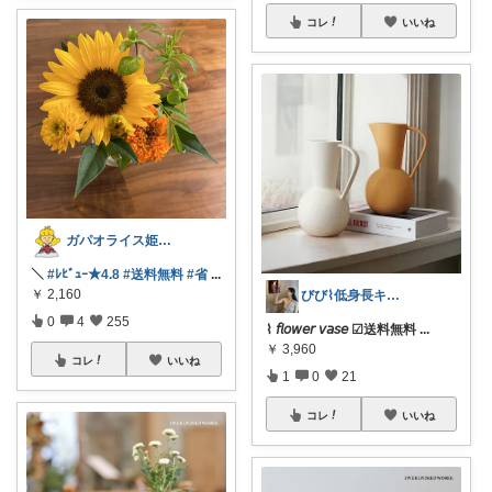
コレ
いいね
ガパオライス姫👸🌶️🌶️🌶️
＼
#ﾚﾋﾞｭｰ★4.8
#送料無料
#省
...
￥
2,160
びび⌇低身長キレイめお洋服と美容 🪄
0
4
255
⌇ 𝘧𝘭𝘰𝘸𝘦𝘳 𝘷𝘢𝘴𝘦 ☑︎送料無料
...
￥
3,960
コレ
いいね
1
0
21
コレ
いいね