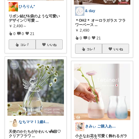
ひろりん*
& day
リボン結び&袋のような可愛い
デザイン♡可愛
...
＊OH2＊ オーロラガラス フラ
ワーベース
...
￥
2,490～
￥
2,490
0
0
21
0
0
21
コレ
いいね
コレ
いいね
なちママ ⌇ 1歳4歳ママ
きみぃ ご購入ありがとうございます♪
天使のかたちがかわいい👼🏻‎♡
クリアフラワ
...
小さなお花を可愛く飾れるガラ