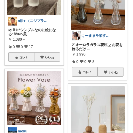
niji＋（ニジプラス）感謝しています
🌿🥛✨“シンプルなのに絵にな
る”💛INS風
...
けーまま𖤐楽する家づくり☀︎*.｡
￥
1,080～
◸ オーロラガラス花瓶 ◿ お花を
0
0
17
飾るだけ
...
￥
1,990
コレ
いいね
0
0
8
コレ
いいね
moku