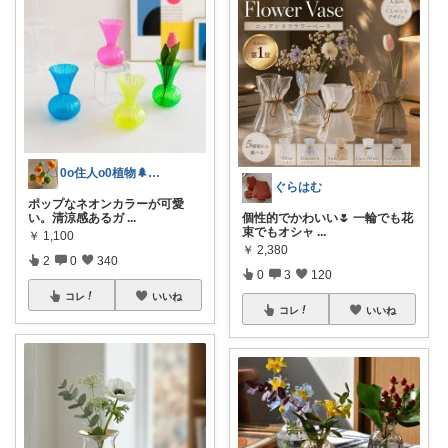
0o住人o0植物🌲と👶を育てる部屋
ぐらはむ
ポップなネオンカラーが可愛
い。清涼感あるガ
...
個性的でかわいい🌷 一輪でも花
束でもオシャ
...
￥
1,100
￥
2,380
2
0
340
0
3
120
コレ
いいね
コレ
いいね