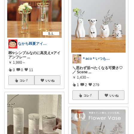
なかち🧸夏アイテム＆便利グッズ✨
🧸✨シンプルなのに高見え⭐️アイ
アンフレー
...
＊aco＊いつもありがとうございます♡
￥
1,980～
＼思わず並べたくなる可愛さ♡
0
0
11
／ Scene
...
￥
1,430～
コレ
いいね
1
2
279
コレ
いいね