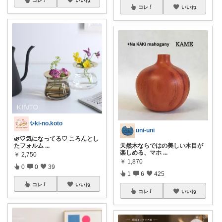
コレ
いいね
✨️ki-no.koto
uni-uni
🌿🤍気になってる♡ ころんとし
たフォルム
...
天然木ならではの美しい木目が
楽しめる、マホ
...
￥
2,750
￥
1,870
0
0
39
1
6
425
コレ
いいね
コレ
いいね