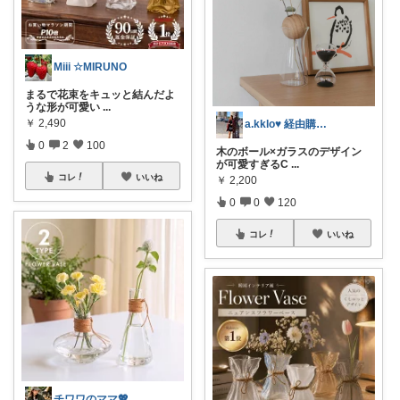
Miii ☆MIRUNO
まるで花束をキュッと結んだよ
うな形が可愛い
...
￥
2,490
a.kklo♥ 経由購入感謝です💕
0
2
100
木のボール×ガラスのデザイン
が可愛すぎるC
...
コレ
いいね
￥
2,200
0
0
120
コレ
いいね
チワワのママ💖