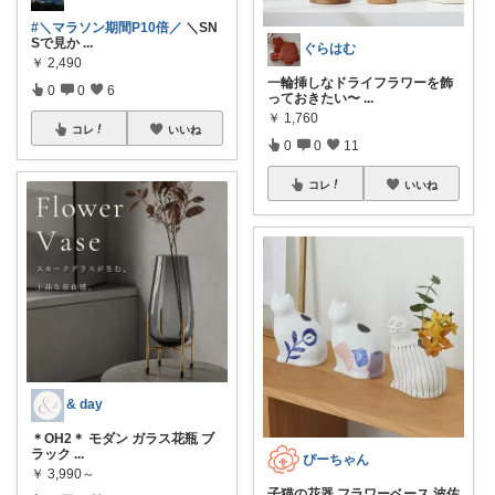
#＼マラソン期間P10倍／
＼SN
Sで見か
...
ぐらはむ
￥
2,490
一輪挿しなドライフラワーを飾
0
0
6
っておきたい〜
...
￥
1,760
コレ
いいね
0
0
11
コレ
いいね
& day
＊OH2＊ モダン ガラス花瓶 ブ
ラック
...
ぴーちゃん
￥
3,990～
子猫の花器 フラワーベース 波佐