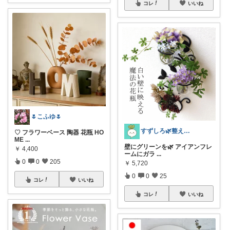
コレ
いいね
🌷こふゆ🌷
すずしろ🌿整えながら、ゆるく暮らす
♡ フラワーベース 陶器 花瓶 HO
ME
...
壁にグリーンを🌿 アイアンフレ
￥
4,400
ームにガラ
...
0
0
205
￥
5,720
0
0
25
コレ
いいね
コレ
いいね