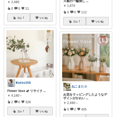
ス製の一輪挿し
...
￥
2,480
￥
1,870
0
0
21
0
0
112
コレ
いいね
コレ
いいね
𝗞𝗼𝘁𝘁𝗼358
ねこまた☆
Flower Vase 🌿 リサイク
...
お花をラッピングしたようなデ
￥
4,180～
ザインがかわい
...
2
0
328
￥
2,490～
0
2
405
コレ
いいね