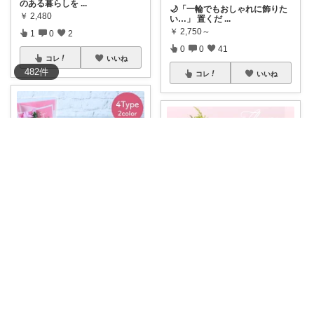
のある暮らしを
...
🌙「一輪でもおしゃれに飾りた
￥
2,480
い…」 置くだ
...
￥
2,750～
1
0
2
0
0
41
コレ
いいね
482
件
コレ
いいね
ぽちまる
ヨハク｜大人の「失敗しない」新基準
3月27日に数あるroomの中か
ら、ぽちま
...
【新生活にも🌸母の日にも😉花
￥
220～
瓶付きで安心】
...
￥
2,790～
0
1
29
0
0
83