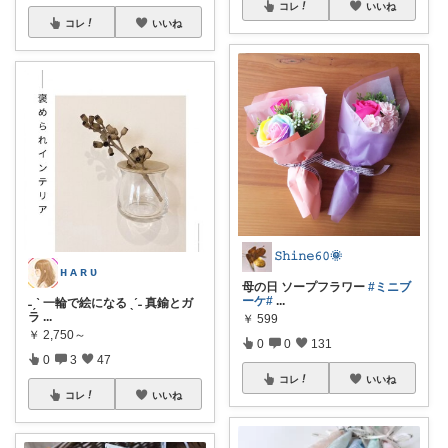
コレ
いいね
コレ
いいね
𝚂𝚑𝚒𝚗𝚎𝟼𝟶🌞
ʜ ᴀ ʀ ᴜ
母の日 ソープフラワー
#ミニブ
ーケ
#
...
˗ˏˋ 一輪で絵になる ˎˊ˗ 真鍮とガ
ラ
...
￥
599
￥
2,750～
0
0
131
0
3
47
コレ
いいね
コレ
いいね