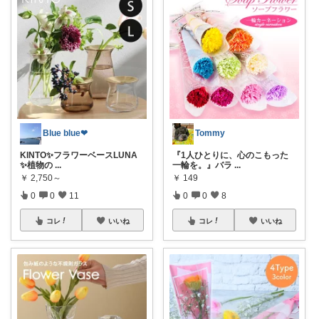
Blue blue❤︎
Tommy
KINTO✨フラワーベースLUNA
『1人ひとりに、心のこもった
✨植物の
...
一輪を。』バラ
...
￥
2,750～
￥
149
0
0
11
0
0
8
コレ
いいね
コレ
いいね