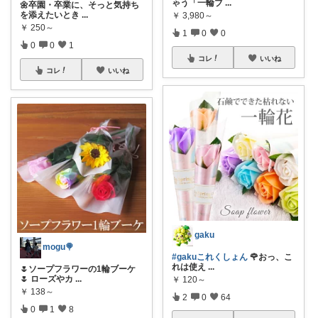
ゃう「一輪ブ
...
🌼卒園・卒業に、そっと気持ち
を添えたいとき
...
￥
3,980～
￥
250～
1
0
0
0
0
1
コレ
いいね
コレ
いいね
gaku
mogu🍭
#gakuこれくしょん
🌹おっ、こ
れは使え
...
🌷ソープフラワーの1輪ブーケ
🌷 ローズやカ
...
￥
120～
￥
138～
2
0
64
0
1
8