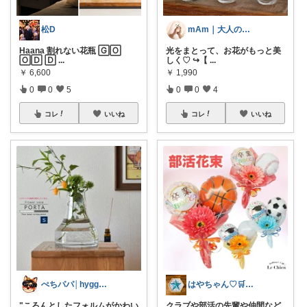
松D
mAm｜大人のご褒美セレクト
Haana 割れない花瓶 🄶🄾
光をまとって、お花がもっと美
🄾🄳 🄳
...
しく♡ ↪︎【
...
￥
6,600
￥
1,990
0
0
5
0
0
4
コレ
いいね
コレ
いいね
ぺちパパ│hyggeな心意気を大切に🌿
はやちゃん♡🛒✨感謝です💖🙏✨
"ころんとしたフォルムがかわい
クラブや部活の先輩や仲間など