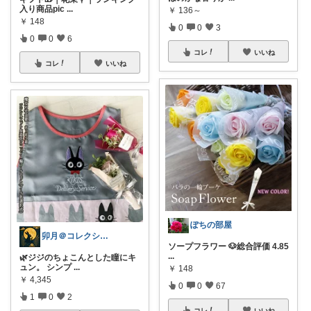
入り商品pic
...
￥
136～
￥
148
0
0
3
0
0
6
コレ
いいね
コレ
いいね
ぽちの部屋
卯月＠コレクションで遊んでます✨
ソープフラワー 🐶総合評価 4.85
...
🌿ジジのちょこんとした瞳にキ
ュン。 シンプ
...
￥
148
￥
4,345
0
0
67
1
0
2
コレ
いいね