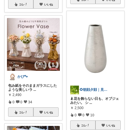
コレ
いいね
かぴ🐾
包み紙をそのままガラスにした
ような美しいラ
...
🌻朝顔夕顔｜見て下さり有難う🫧
￥
2,490
🍐花を飾らない日も、オブジェ
0
0
34
みたい。 シ
...
￥
2,500
コレ
いいね
0
0
10
コレ
いいね