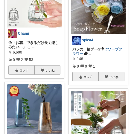
Chami
spica4
🌼「お花、できるだけ長く楽し
みたい…」 こ
...
バラの一輪ブーケ💐
#ソープフ
￥
6,600
ラワー
🎁
...
￥
148
0
2
53
0
0
1
コレ
いいね
コレ
いいね