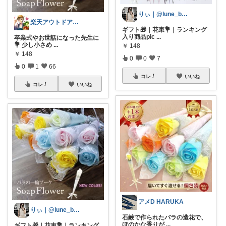
りぃ｜@lune_biyou
楽天アウトドアＳＰ
ギフト🎁｜花束💐｜ランキング
入り商品pic
...
卒業式やお世話になった先生に
💐 少し小さめ
...
￥
148
￥
148
0
0
7
0
1
66
コレ
いいね
コレ
いいね
アメD HARUKA
りぃ｜@lune_biyou
石鹸で作られたバラの造花で、
ほのかな香りが
...
ギフト🎁｜花束💐｜ランキング