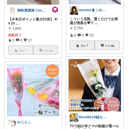
marimo🪴｜ゆるっと大人可愛い
南欧風雑貨 Casa de ivy
こういう花瓶、置くだけでお部
【🎉本日ポイント最大55倍】 9/
屋が洒落る🤎🤍
...
4 20
...
￥
2,750
￥
1,603
掲載終了
0
0
23
0
0
17
コレ
いいね
コレ
いいね
Bestlife10🙌カラフルな生活
かじらこ
TVで紹介🌸クマの制服が選べち