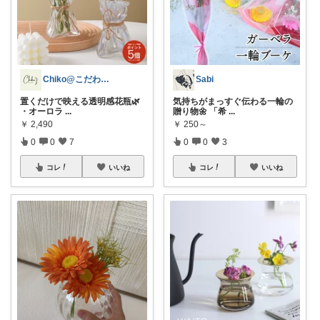
Chiko@こだわりママ🌿
Sabi
置くだけで映える透明感花瓶🌿
気持ちがまっすぐ伝わる一輪の
・オーロラ
...
贈り物🌼 「希
...
￥
2,490
￥
250～
0
0
7
0
0
3
コレ
いいね
コレ
いいね