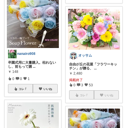
nanairo908
オッサム
卒園式用に大量購入。枯れない
自由が丘の花屋「フラワーキッ
し、前もって購
...
チン」が贈る、
...
￥
148
￥
2,480
0
0
1
掲載終了
0
3
53
コレ
いいね
コレ
いいね