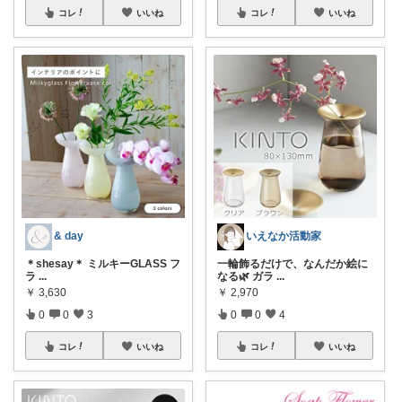
コレ
いいね
コレ
いいね
& day
いえなか活動家
＊shesay＊ ミルキーGLASS フ
一輪飾るだけで、なんだか絵に
ラ
...
なる🌿 ガラ
...
￥
3,630
￥
2,970
0
0
3
0
0
4
コレ
いいね
コレ
いいね