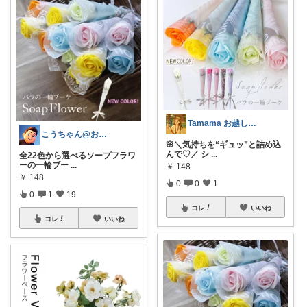
Tamama お越しくださり感謝です💖
こうちゃん@お気に入り
🌸＼気持ちを“ギュッ”と詰め込
んで♡／ シ
...
全22色から選べるソープフラワ
ーの一輪ブー
...
￥
148
￥
148
0
0
1
0
1
19
コレ
いいね
コレ
いいね