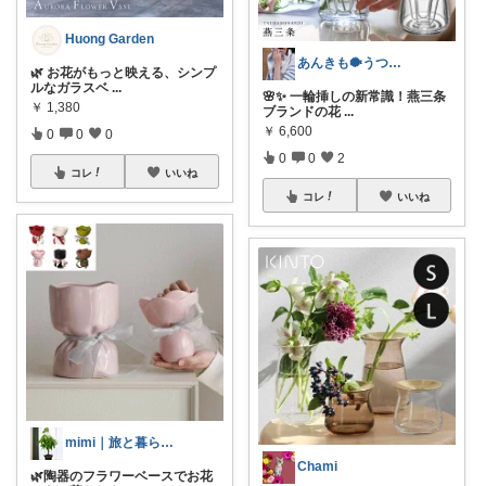
Huong Garden
あんきも🐡うつわ好き/10日購入感謝
🌿 お花がもっと映える、シンプ
ルなガラスベ
...
🌸✨ 一輪挿しの新常識！燕三条
￥
1,380
ブランドの花
...
￥
6,600
0
0
0
0
0
2
コレ
いいね
コレ
いいね
mimi｜旅と暮らし ✈️🌿
Chami
🌿陶器のフラワーベースでお花