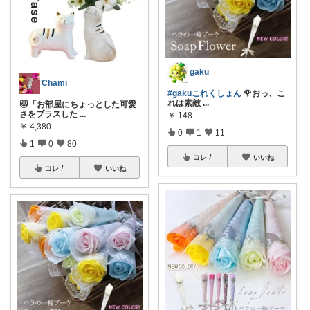
gaku
Chami
#gakuこれくしょん
🌹おっ、こ
れは素敵
...
🐱「お部屋にちょっとした可愛
さをプラスした
...
￥
148
￥
4,380
0
1
11
1
0
80
コレ
いいね
コレ
いいね