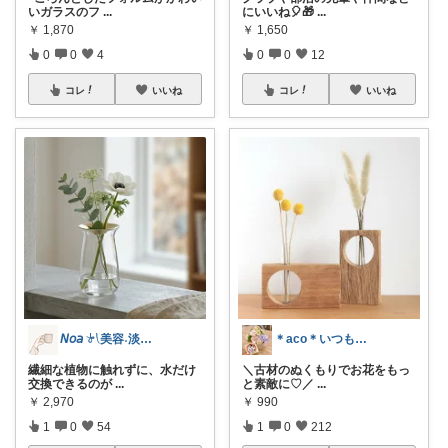
いガラスのフ
...
にいいね🎈🎁
...
￥
1,870
￥
1,650
0
0
4
0
0
12
コレ
いいね
コレ
いいね
𝘕𝘰𝘢 𓍯美容˖淡色˖グレージュ
＊aco＊いつもありがとうございます♡
繊細な植物に触れずに、水だけ
＼古材のぬくもりでお花をもっ
交換できるのが
...
と素敵に♡／
...
￥
2,970
￥
990
1
0
54
1
0
212