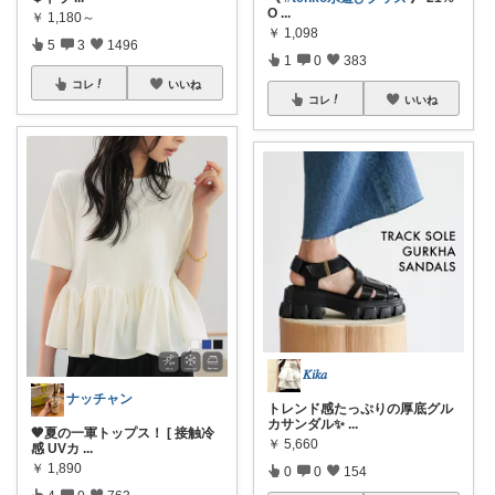
O
...
￥
1,180～
￥
1,098
5
3
1496
1
0
383
コレ
いいね
コレ
いいね
𝐾𝑖𝑘𝑎
ナッチャン
トレンド感たっぷりの厚底グル
カサンダル✨
...
🧡夏の一軍トップス！ [ 接触冷
￥
5,660
感 UVカ
...
￥
1,890
0
0
154