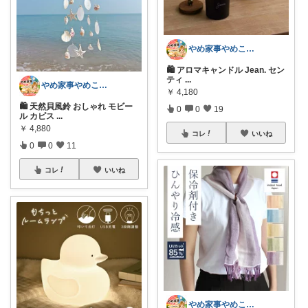
やめ家事やめこ♡一軍インテリア
🛍 アロマキャンドル Jean. セン
ティ
...
やめ家事やめこ♡一軍インテリア
￥
4,180
🛍 天然貝風鈴 おしゃれ モビー
0
0
19
ル カピス
...
￥
4,880
コレ
いいね
0
0
11
コレ
いいね
やめ家事やめこ♡一軍インテリア