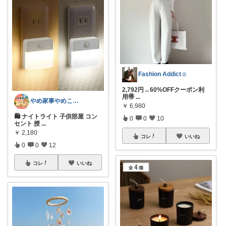
Fashion Addict☺︎
2,792円→60%OFFクーポン利
用🉐
...
やめ家事やめこ♡一軍インテリア
￥
6,980
🛍 ナイトライト 子供部屋 コン
0
0
10
セント 授
...
￥
2,180
コレ
いいね
0
0
12
コレ
いいね