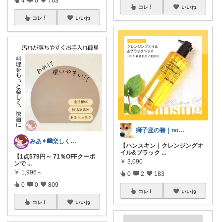
4
0
763
コレ
いいね
コレ
いいね
獅子座の碧｜noteやってます✏️
みあ✦🛍️楽しくお買い物
【ハンスキン｜クレンジングオ
イル&ブラック
...
【1点579円～ 71％OFFクーポ
￥
3,090
ンで
...
￥
1,996～
0
2
183
0
0
809
コレ
いいね
コレ
いいね