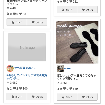
🛍 [即納]ランタン 置き型 キャン
0
0
921
プライ
...
￥
4,480
コレ
いいね
0
0
53
コレ
いいね
やめ家事やめこ♡一軍インテリア
𝒏𝒂𝒕𝒔𝒖
#暮らしのインテリア
#北欧雑貨
涼しいしシアー感良くてめちゃ
#インテ
...
くちゃ可愛い♥
...
￥
3,980
￥
4,851
2
2
100
0
0
639
コレ
いいね
コレ
いいね