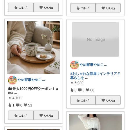
コレ
いいね
コレ
いいね
やめ家事やめこ♡一軍インテリア
#おしゃれな部屋
#インテリア
#
暮らしを
...
やめ家事やめこ♡一軍インテリア
￥
5,980
🛍 最大1000円OFFクーポン！ a
0
3
68
ma
...
￥
4,700
コレ
いいね
1
0
53
コレ
いいね