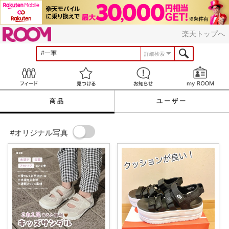
ROOM
楽天トップへ
詳細検索
Feed
見つける
お知らせ
商品
ユーザー
#オリジナル写真