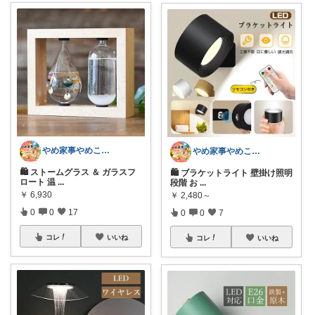
やめ家事やめこ♡一軍インテリア
やめ家事やめこ♡一軍インテリア
🛍 ストームグラス ＆ ガラスフ
🛍 ブラケットライト 壁掛け照明
ロート 温
...
段階 お
...
￥
6,930
￥
2,480～
0
0
17
0
0
7
コレ
いいね
コレ
いいね