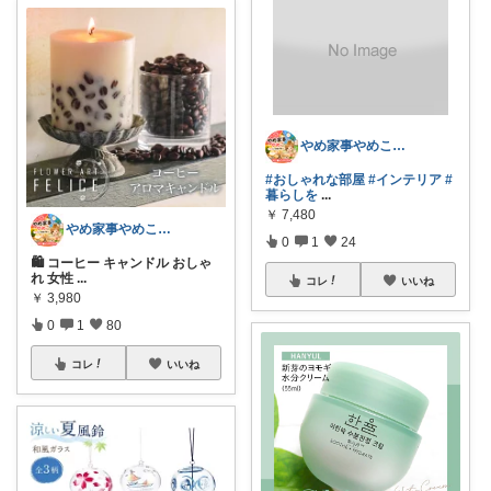
やめ家事やめこ♡一軍インテリア
#おしゃれな部屋
#インテリア
#
暮らしを
...
￥
7,480
やめ家事やめこ♡一軍インテリア
0
1
24
🛍 コーヒー キャンドル おしゃ
れ 女性
...
コレ
いいね
￥
3,980
0
1
80
コレ
いいね