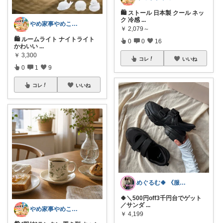
🛍 ストール 日本製 クール ネッ
ク 冷感
...
やめ家事やめこ♡一軍インテリア
￥
2,079～
🛍 ルームライト ナイトライト
0
0
16
かわいい
...
￥
3,300
コレ
いいね
0
1
9
コレ
いいね
めぐるむ🍀 《服と暮らし》朝コレ
🍀＼500円off3千円台でゲット
／サンダ
...
やめ家事やめこ♡一軍インテリア
￥
4,199