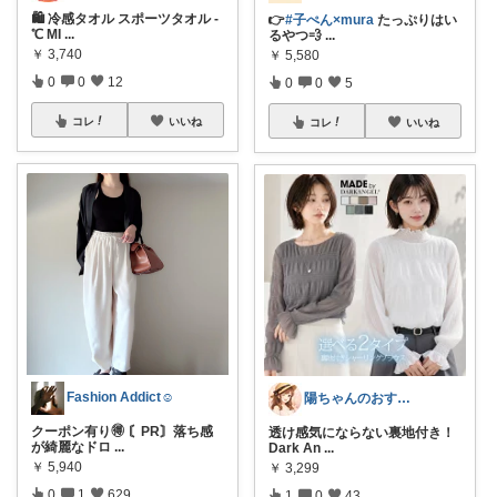
🛍 冷感タオル スポーツタオル -
👉
#子ぺん×mura
たっぷりはい
℃ MI
...
るやつ💨
...
￥
3,740
￥
5,580
0
0
12
0
0
5
コレ
いいね
コレ
いいね
Fashion Addict☺︎
陽ちゃんのおすすめROOM
クーポン有り🉐 〘PR〙落ち感
透け感気にならない裏地付き！
が綺麗なドロ
...
Dark An
...
￥
5,940
￥
3,299
0
1
629
1
0
43