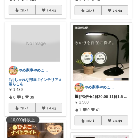
コレ
いいね
コレ
いいね
やめ家事やめこ♡一軍インテリア
#おしゃれな部屋
#インテリア
#
暮らしを
...
やめ家事やめこ♡一軍インテリア
￥
1,489
🛍 [P3倍★4日20:00-11日1:5
...
0
1
39
￥
2,580
コレ
いいね
1
0
41
10,000
件
以上
コレ
いいね