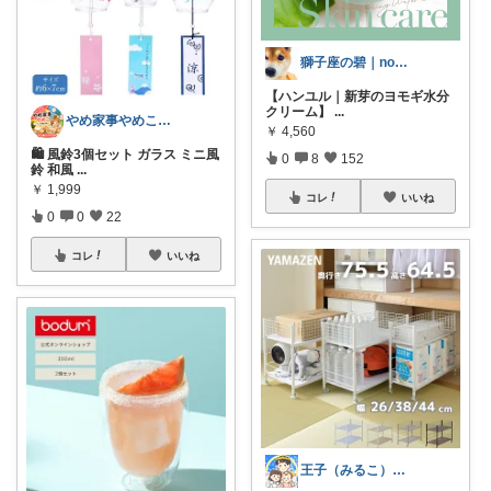
獅子座の碧｜noteやってます✏️
【ハンユル｜新芽のヨモギ水分
クリーム】
...
やめ家事やめこ♡一軍インテリア
￥
4,560
🛍 風鈴3個セット ガラス ミニ風
0
8
152
鈴 和風
...
￥
1,999
コレ
いいね
0
0
22
コレ
いいね
王子（みるこ）👑便利グッズ×QOL向上