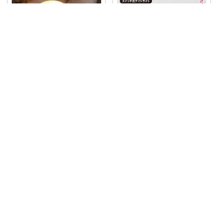
やめ家事やめこ♡一軍インテリア
🛍 LED ベッドサイドランプ 間
やめ家事やめこ♡一軍インテリア
接照明
...
￥
2,280
🛍 ナイトライト 授乳ライト ス
イッチ 昼
...
0
0
5
￥
1,780
コレ
いいね
0
0
5
コレ
いいね