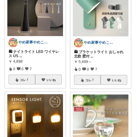
やめ家事やめこ♡一軍インテリア
やめ家事やめこ♡一軍インテリア
🛍 ナイトライト LED ワイヤレ
🛍 ブラケットライト おしゃれ
ス US
...
北欧 壁付
...
￥
4,898
￥
5,499～
0
0
7
0
0
7
コレ
いいね
コレ
いいね