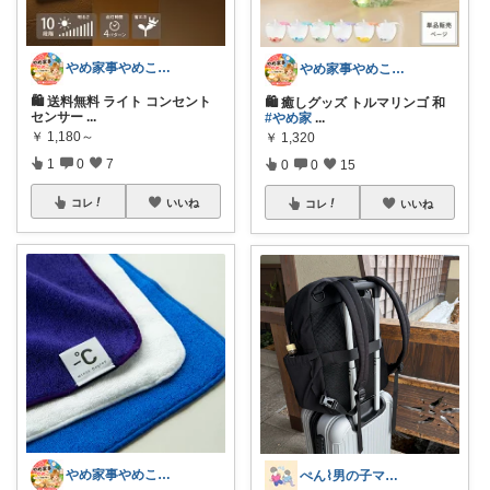
やめ家事やめこ♡一軍インテリア
やめ家事やめこ♡一軍インテリア
🛍 送料無料 ライト コンセント
🛍 癒しグッズ トルマリンゴ 和
センサー
...
#やめ家
...
￥
1,180～
￥
1,320
1
0
7
0
0
15
コレ
いいね
コレ
いいね
やめ家事やめこ♡一軍インテリア
ぺん⌇男の子ママの暮らしと推し