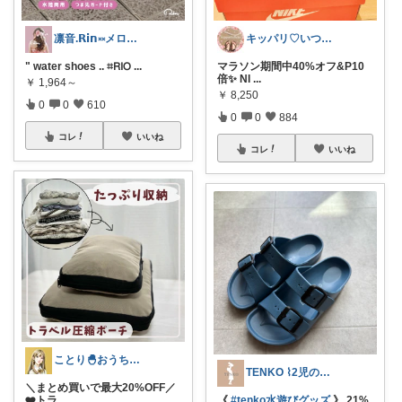
凛音.𝗥𝗶𝗻༝༝メロウな暮らし🧸
キッパリ♡いつもありがとうございます🌸
" water shoes .. ⌗𝖱𝖨𝖮
...
マラソン期間中40%オフ&P10
倍✨ NI
...
￥
1,964～
￥
8,250
0
0
610
0
0
884
コレ
いいね
コレ
いいね
ことり🐣おうち時間快適＆UV対策
TENKO ⌇2児のママ＊暮らしを便利に
＼まとめ買いで最大20%OFF／
❤️トラ
...
《
#tenko水遊びグッズ
》 21%