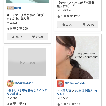
【デッドスペースが「一軍収
納」に✨】 「
...
miho
￥
5,499～
🧊デンマーク生まれの「ボダ
1
0
1200
ム」から、見た目
...
￥
2,918
コレ
いいね
0
0
100
コレ
いいね
やめ家事やめこ♡一軍インテリア
NICOmi🥨2kidsママ👦👧
#暮らし
#丁寧な暮らし
#インテ
＼
#再入荷
／
#2点以上購入で1
リア雑貨
...
5%O
...
￥
2,255～
￥
1,540
0
0
41
0
12
112