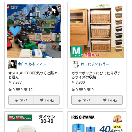
余白のあるママ｜yuu
ねこだま✨ おうち時間充実ROOM🐾
オススメLEGO❤️‍🔥気づくと黙々
カラーボックスにぴったり収ま
と遊ん
...
るサイズの収納
...
￥
7,977
￥
7,960
0
0
12
0
0
0
コレ
いいね
コレ
いいね