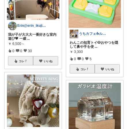
Erin@erin_ikujihack_
うちカフェ☕️ルーム 🐶との暮らし🐾
我が子が大大大一番好きな室内
遊び🤎 一歳
...
わんこの知育トイ🐶おやつを隠
￥
6,500～
して鼻や手を使
...
0
0
30
￥
3,300
0
0
5
コレ
いいね
コレ
いいね