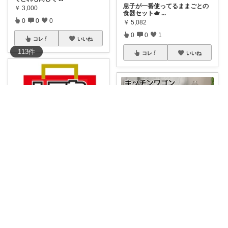
息子が一番使ってるままごとの
￥
3,000
食器セット🫖
...
0
0
0
￥
5,082
0
0
1
コレ
いいね
113
件
コレ
いいね
カメキチ【妄想レビュー✨】で魅力を伝える
サルフローレン
【妄想レビュー】 これは開ける
瞬間が一番ワ
...
今だけお得なクーポン配布中🌸
￥
3,900
このキッチ
...
0
0
1
￥
4,580
1
0
3
コレ
いいね