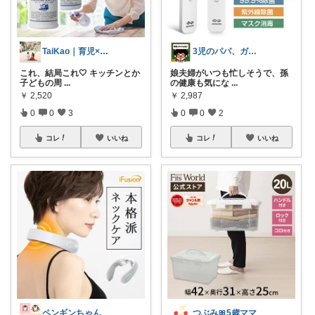
TaiKao｜育児×時短くらし🧺
3児のパパ、ガジェット大好き@まっちゃん
これ、結局これ🤍 キッチンとか
娘夫婦がいつも忙しそうで、孫
子どもの周
...
の健康も気にな
...
￥
2,520
￥
2,987
0
0
3
0
0
2
コレ
いいね
コレ
いいね
ペンギンちゃん
つぶみ🎀5歳ママ