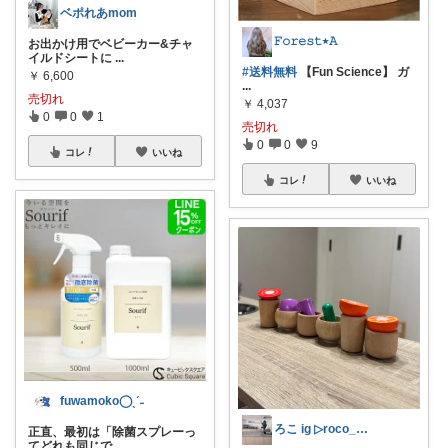
ベポれあmom
𝙵𝚘𝚛𝚎𝚜𝚝٭𝙰
お出かけ用でベビーカー&チャ
イルドシートに
...
#送料無料
【Fun Science】 ガ
￥
6,600
...
売切れ
￥
4,037
0
0
1
売切れ
0
0
9
コレ
いいね
コレ
いいね
fuwamoko◯ˎˊ˗
ろこ ig ▷roco_noie
正直、最初は「除菌スプレーっ
てどれも同じで
...