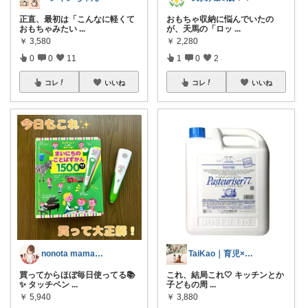
正直、最初は「こんなに軽くて
おもちゃ収納に悩んでいたの
おもちゃみたい
...
が、天馬の「ロッ
...
￥
3,580
￥
2,280
0
0
11
1
0
2
コレ
いいね
コレ
いいね
nonota mama｜未就学児ママ🌸
TaiKao｜育児×時短くらし🧺
買ってからほぼ毎日使ってる📚
これ、結局これ🤍 キッチンとか
✨ タッチペン
...
子どもの周
...
￥
5,940
￥
3,880