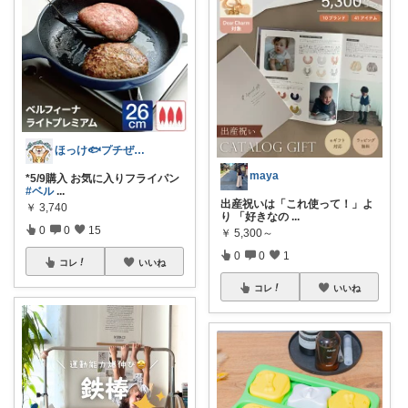
ほっけ🐟プチぜいたく
maya
*5/9購入 お気に入りフライパン
#ベル
...
出産祝いは「これ使って！」よ
￥
3,740
り 「好きなの
...
0
0
15
￥
5,300～
0
0
1
コレ
いいね
コレ
いいね