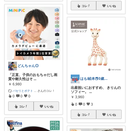
コレ
いいね
どんちゃん◎
「正直、子供のおもちゃだし画
はも/絵本📕0歳５歳🏠育児グッズ
質や耐久性はそ
...
￥
6,980
出産祝いにおすすめ、 きりんの
パセリとポテト
...
さんのコレ！
ソフィー。
...
0
0
0
￥
3,960
0
0
3
コレ
いいね
コレ
いいね