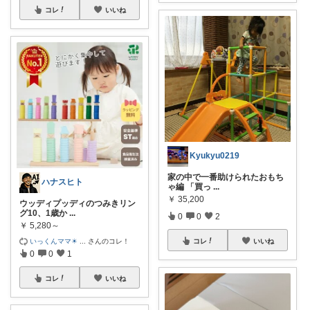
コレ
いいね
Kyukyu0219
家の中で一番助けられたおもち
ハナスヒト
ゃ編 「買っ
...
￥
35,200
ウッディプッディのつみきリン
グ10、1歳か
...
0
0
2
￥
5,280～
いっくんママ☀
...
さんのコレ！
コレ
いいね
0
0
1
コレ
いいね