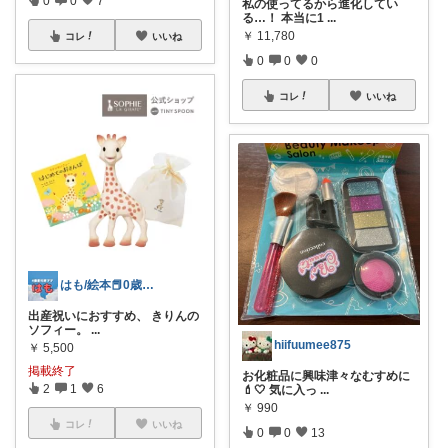
私の使ってるから進化してい
る…！ 本当に1
...
￥
11,780
コレ
いいね
0
0
0
コレ
いいね
はも/絵本📕0歳５歳🏠育児グッズ
出産祝いにおすすめ、 きりんの
ソフィー。
...
hiifuumee875
￥
5,500
掲載終了
お化粧品に興味津々なむすめに
2
1
6
💄🤍 気に入っ
...
￥
990
コレ
いいね
0
0
13