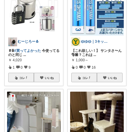
むーじろー🐧
ゆゆゆ｜3キッズ母ちゃん🍙🥋🧡🌼
🚪🔒️
#買ってよかった
今使ってる
【これ欲しい！】 サンタさ〜ん
のと同じ
...
🎅🏼？これは
...
￥
4,020
￥
1,000～
1
0
9
0
0
16
コレ
いいね
コレ
いいね