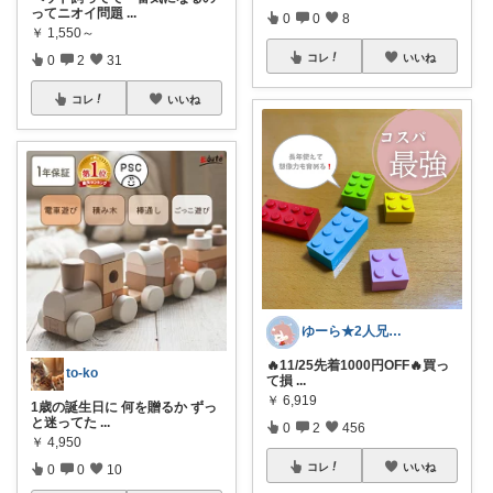
ってニオイ問題
...
0
0
8
￥
1,550～
コレ
いいね
0
2
31
コレ
いいね
ゆーら★2人兄弟ママ🐻正直レビュー
🔥11/25先着1000円OFF🔥買っ
to-ko
て損
...
￥
6,919
1歳の誕生日に 何を贈るか ずっ
と迷ってた
...
0
2
456
￥
4,950
コレ
いいね
0
0
10