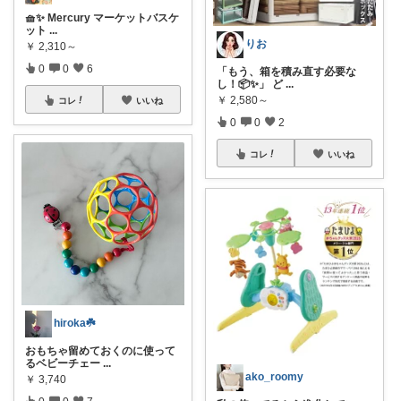
🧺✨ Mercury マーケットバスケ
ット
...
りお
￥
2,310～
0
0
6
「もう、箱を積み直す必要な
し！📦✨」 ど
...
￥
2,580～
コレ
いいね
0
0
2
コレ
いいね
hiroka☘️
おもちゃ留めておくのに使って
るベビーチェー
...
ako_roomy
￥
3,740
0
0
7