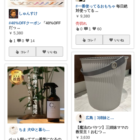
#一番使ってるおもちゃ
毎日絶
対使ってる
...
しゅんすけ
￥
9,380
#40%OFFクーポン
「40%OFF
売切れ
だっ
...
0
1
60
￥
5,380
コレ
いいね
1
0
14
コレ
いいね
広島｜3姉妹と保育士ママ
【魔法のバケツ】三姉妹ママの
ちま 犬🐶と暮らし🏠
救世主！おむつ
...
￥
3,630
ペット飼ってて一番気になるの