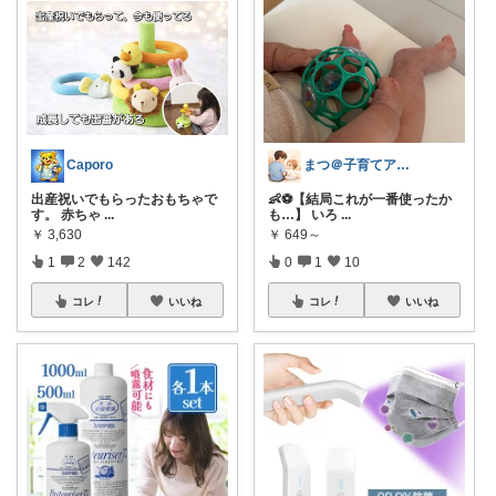
Caporo
まつ＠子育てアイテムの発信
出産祝いでもらったおもちゃで
👶⚽【結局これが一番使ったか
す。 赤ちゃ
...
も…】 いろ
...
￥
3,630
￥
649～
1
2
142
0
1
10
コレ
いいね
コレ
いいね