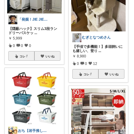
「発掘！JIE JIEマーケット」
【隠蔽ハック】スリム3段ラン
ドリーバスケッ
...
むぎとなつめさん
￥
5,999
0
0
0
【手頃で多機能！】多頭飼いに
も嬉しい、登り
...
￥
8,980
コレ
いいね
0
0
12
コレ
いいね
おち【岩手推し🪨】✨