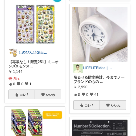
しのびん@楽天Room
【再販なし！限定251】ミニオ
ンズ&モンス
...
LIFELITEidea | 人生を軽く
￥
1,144
吊るせる防水時計。今までノー
売切れ
ブランドのもの
...
0
0
1
￥
2,990
0
0
61
コレ
いいね
コレ
いいね