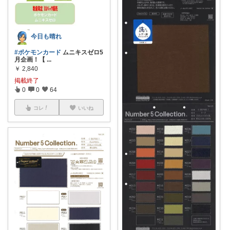
今日も晴れ
#ポケモンカード
ムニキスゼロ5
月企画！【
...
￥
2,840
掲載終了
0
0
64
コレ
いいね