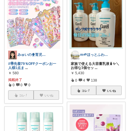
みゅいの🐥育児×時短×コスパ☀️朝コレ
m🌱ほっとふわり心地よい暮らし
#🉐先着79％OFFクーポンお一
家族で使える大容量乳液🧴✨＼
人様1点ま
...
お得な3個セッ
...
￥
580
￥
5,430
掲載終了
0
4
138
0
0
0
コレ
いいね
コレ
いいね