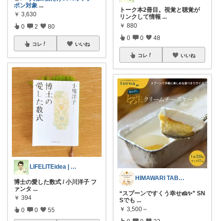
ポン対象
...
トーク本2冊目。視覚と聴覚が
￥
3,630
リンクして情報
...
￥
880
0
2
80
0
0
48
コレ
いいね
コレ
いいね
LIFELITEidea | 人生を軽く
HIMAWARI TABLE🌼
博士の愛した数式 / 小川洋子 フ
ァンタ
...
“スプーンですくう幸せ🧀✨” SN
￥
394
Sでも
...
￥
3,500～
0
0
55