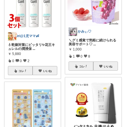
かみぃ♡
iri@1児ママ👶
＼グミ感覚で気軽に続けられる
美容サポート♡
...
💧乾燥対策にピッタリ✨花王キ
ュレルの潤浸保
...
￥
1,000
￥
5,880
1
0
8
0
0
2
コレ
いいね
コレ
いいね