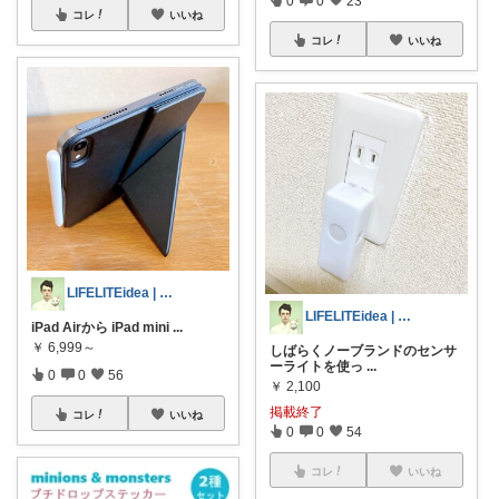
0
0
23
コレ
いいね
コレ
いいね
LIFELITEidea | 人生を軽く
LIFELITEidea | 人生を軽く
iPad Airから iPad mini
...
￥
6,999～
しばらくノーブランドのセンサ
ーライトを使っ
...
0
0
56
￥
2,100
掲載終了
コレ
いいね
0
0
54
コレ
いいね