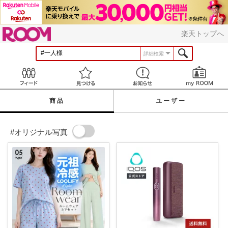
ROOM
楽天トップへ
詳細検索
Feed
見つける
お知らせ
商品
ユーザー
#オリジナル写真