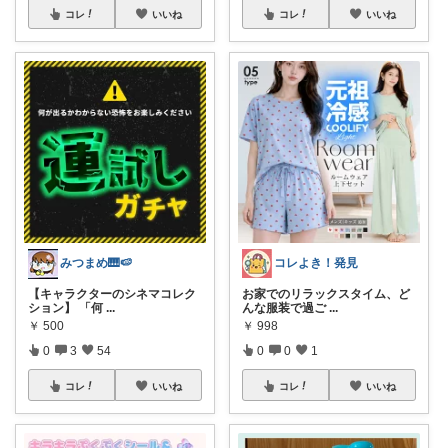
コレ
いいね
コレ
いいね
みつまめ🎹🍉
コレよき！発見
【キャラクターのシネマコレク
お家でのリラックスタイム、ど
ション】 「何
...
んな服装で過ご
...
￥
500
￥
998
0
3
54
0
0
1
コレ
いいね
コレ
いいね