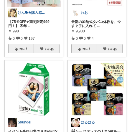
けん🐕★購入感謝です★（アイコン変更）
れお
【75％OFF✨期間限定999
最新の加熱式タバコ体験を、今
円！】 🌟年
...
すぐ手に入れて
...
￥
998
￥
9,980
0
0
197
0
0
4
コレ
いいね
コレ
いいね
Syundei
はるはる
イベント事や日常のささやかな
😺シーバ デュオの人気5種を一