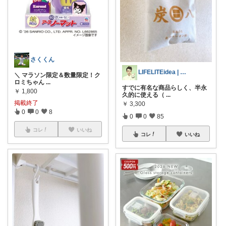
さくくん
LIFELITEidea | 人生を軽く
​＼ マラソン限定＆数量限定！ク
ロミちゃん
...
すでに有名な商品らしく、半永
￥
1,800
久的に使える（
...
掲載終了
￥
3,300
0
0
8
0
0
85
コレ
いいね
コレ
いいね