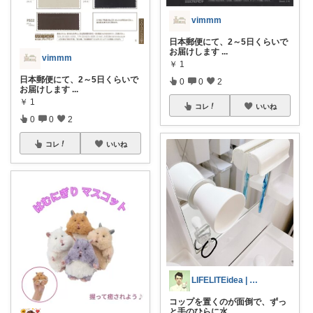
vimmm
日本郵便にて、2～5日くらいで
お届けします
...
vimmm
￥
1
日本郵便にて、2～5日くらいで
0
0
2
お届けします
...
￥
1
コレ
いいね
0
0
2
コレ
いいね
LIFELITEidea | 人生を軽く
コップを置くのが面倒で、ずっ
と手のひらに水
...