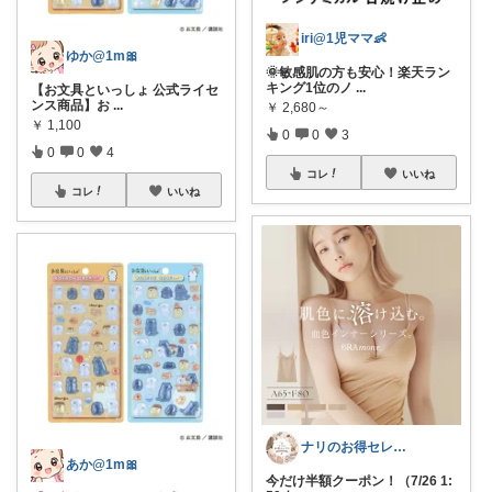
iri@1児ママ👶
ゆか@1m🎀
🌞敏感肌の方も安心！楽天ラン
キング1位のノ
...
【お文具といっしょ 公式ライセ
ンス商品】お
...
￥
2,680～
￥
1,100
0
0
3
0
0
4
コレ
いいね
コレ
いいね
ナリのお得セレクト
あか@1m🎀
今だけ半額クーポン！（7/26 1: