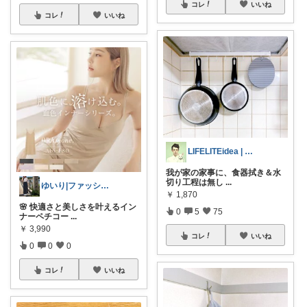
コレ
いいね
コレ
いいね
LIFELITEidea | 人生を軽く
我が家の家事に、食器拭き＆水
切り工程は無し
...
ゆいり|ファッション👗
￥
1,870
🌸 快適さと美しさを叶えるイン
0
5
75
ナーペチコー
...
￥
3,990
コレ
いいね
0
0
0
コレ
いいね