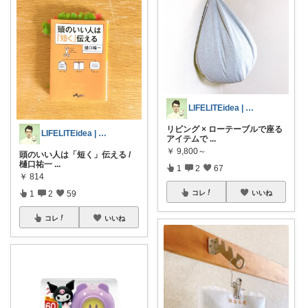
LIFELITEidea | 人生を軽く
リビング × ローテーブルで座る
LIFELITEidea | 人生を軽く
アイテムで
...
￥
9,800～
頭のいい人は「短く」伝える /
樋口祐一
...
1
2
67
￥
814
1
2
59
コレ
いいね
コレ
いいね