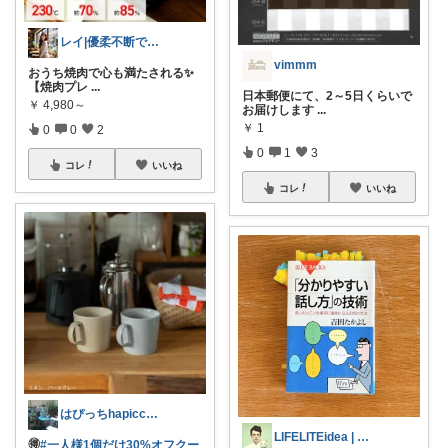
レイ|優柔不断で選べない🥲
vimmm
おうち焼肉で心も満たされる✨
【焼肉プレ
...
日本郵便にて、2～5日くらいで
￥
4,980～
お届けします
...
￥
1
0
0
2
0
1
3
コレ
いいね
コレ
いいね
はぴっちhapicchi💎🏃感謝💐
LIFELITEidea | 人生を軽く
🉐️
#一人様1個だけ30%オフクー