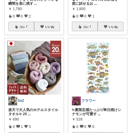
瞬間を形に残す
...
度に試せるお
...
￥
1,780
￥
1,800
0
0
2
0
0
1
コレ
いいね
コレ
いいね
5o2
フラワー
楽天で大人気のホテルスタイル
✨夏限定感たっぷり🌺日焼けシ
タオル✨ 20
...
ナモンが可愛す
...
￥
690
￥
528
0
1
5
0
0
0