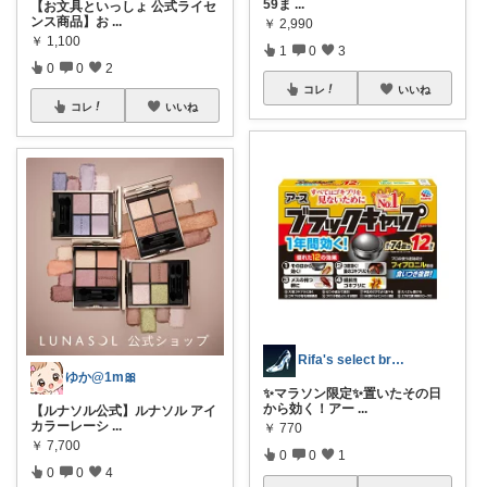
59ま
...
【お文具といっしょ 公式ライセ
ンス商品】お
...
￥
2,990
￥
1,100
1
0
3
0
0
2
コレ
いいね
コレ
いいね
Rifa's select branch
ゆか@1m🎀
✨マラソン限定✨置いたその日
から効く！アー
...
【ルナソル公式】ルナソル アイ
カラーレーシ
...
￥
770
￥
7,700
0
0
1
0
0
4