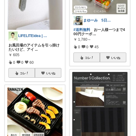
まゆーみ 5日子供服と📱ケース感謝💖
#送料無料
お一人様一つまで4
00円クーポ
...
LIFELITEidea | 人生を軽く
￥
1,780～
お風呂場のアイテムを引っ掛け
0
0
45
たいけど、アイ
...
￥
605
コレ
いいね
0
0
60
コレ
いいね