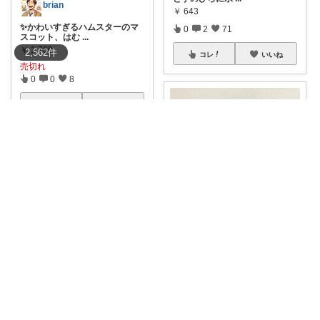
brian
￥
643
✨かわいすぎるハムスターのマ
0
2
71
スコット、はむ
...
￥
1,760
2,562
件
コレ
いいね
売切れ
0
0
8
コレ
いいね
LIFELITEidea | 人生を軽く
世の中に「貼りグッズ」はだい
ぶ増えてきたけ
...
￥
1,397
iri@1児ママ👶
0
0
49
🎋七夕の願いを叶えるチャン
ス！たなばたくじ
...
コレ
いいね