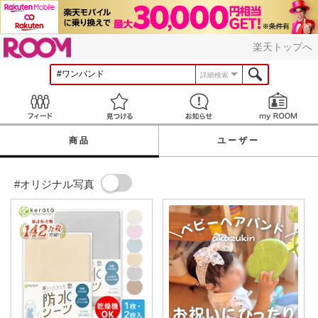
ROOM
楽天トップへ
詳細検索
Feed
見つける
お知らせ
商品
ユーザー
#オリジナル写真