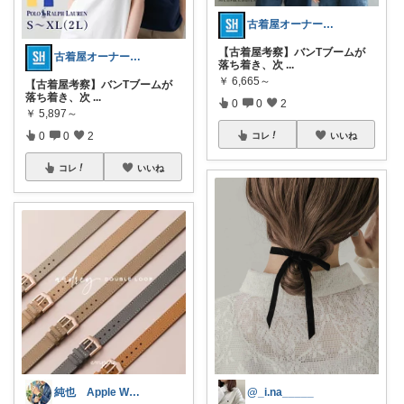
古着屋オーナーが選ぶROOM
​【古着屋考察】バンTブームが
古着屋オーナーが選ぶROOM
落ち着き、次
...
￥
6,665～
​【古着屋考察】バンTブームが
落ち着き、次
...
0
0
2
￥
5,897～
0
0
2
コレ
いいね
コレ
いいね
純也 Apple Watch関連紹介
@_i.na_____