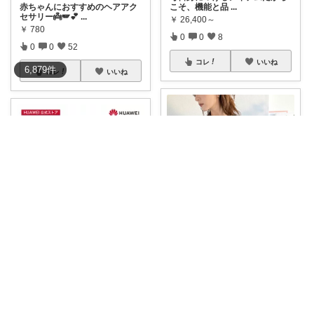
赤ちゃんにおすすめのヘアアク
こそ、機能と品
...
セサリー👼🪽💕
...
￥
26,400～
￥
780
0
0
8
0
0
52
コレ
いいね
6,879
件
コレ
いいね
北のおっさん@ガジェット好き
ねこまま😽経由購入感謝です❣️
ワンタッチ着脱でシーンに応じ
た着替えを叶え
...
＼夏でもひんやり快適 涼やかワ
￥
3,600
ンピ ✨／
...
￥
2,999
0
0
23