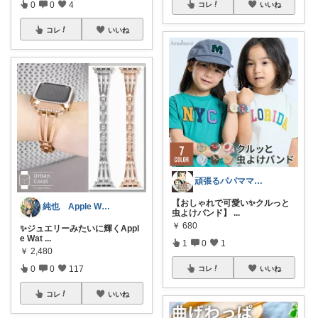
0
0
4
コレ
いいね
コレ
いいね
頑張るパパママ応援隊@育児・子供用品紹介
【おしゃれで可愛い✨クルっと
純也 Apple Watch関連紹介
虫よけバンド】
...
￥
680
✨ジュエリーみたいに輝くAppl
e Wat
...
1
0
1
￥
2,480
0
0
117
コレ
いいね
コレ
いいね