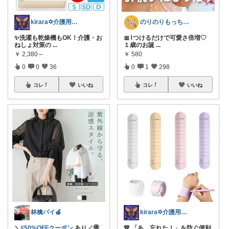
kirara✡介護用品🌈
のりのりもっち⌇１歳との楽しい暮らし🌻
✨洗濯も乾燥機もOK！介護・お
🎀⌇つけるだけで可愛さ倍増♡
ねしょ対策の
...
１歳のお誕
...
￥
2,380～
￥
580
0
0
36
0
1
298
コレ
いいね
コレ
いいね
林檎パイ🍎
kirara✡介護用品🌈
＼
#50%OFFクーポン
あり／🉐
💚 「あ、忘れた！」を防ぐ便利