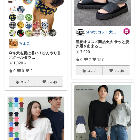
SFW@コレ！大歓迎
春夏オススメ商品★彡 サッと脱
ちょこ
ぎ履き出来る
...
￥
7,920
🐶☀️犬も夏は暑い！ひんやり首
元クールダウ
...
0
2
157
￥
1,320～
0
0
2
コレ
いいね
コレ
いいね