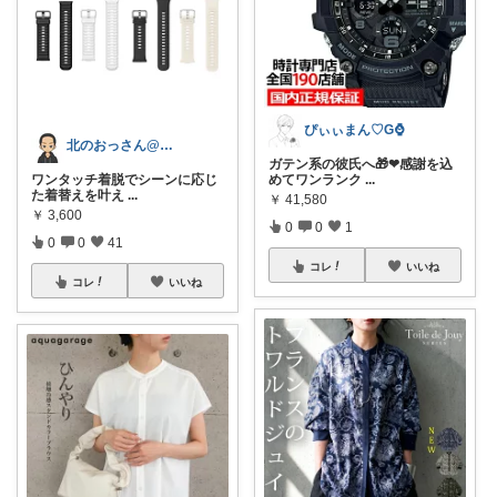
ぴぃぃまん♡G⌚
北のおっさん@ガジェット好き
ガテン系の彼氏へ🎁❤感謝を込
ワンタッチ着脱でシーンに応じ
めてワンランク
...
た着替えを叶え
...
￥
41,580
￥
3,600
0
0
1
0
0
41
コレ
いいね
コレ
いいね