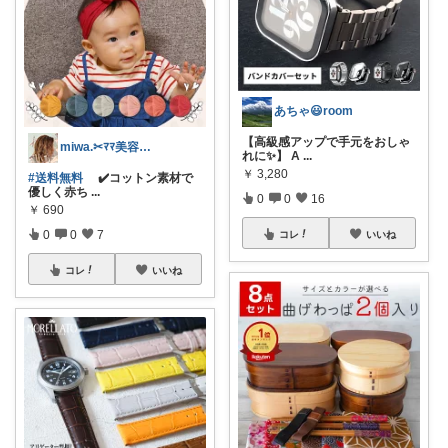
あちゃ😃room
【高級感アップで手元をおしゃ
miwa.✂︎ﾏﾏ美容師💎
れに✨】 A
...
￥
3,280
#送料無料
✔️コットン素材で
優しく赤ち
...
0
0
16
￥
690
0
0
7
コレ
いいね
コレ
いいね