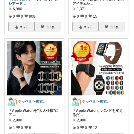
シアード
...
アイテム✨
...
￥
6,980
￥
1,371
0
0
908
0
0
15
コレ
いいね
コレ
いいね
チャペル〜彼女と僕のかわいいモノ探し〜
チャペル〜彼女と僕のかわいいモノ探し〜
「Apple Watchを“大人仕様”に
「Apple Watch、バンドを変え
ア
...
るだ
...
￥
2,980
￥
2,980
1
0
9
0
0
12