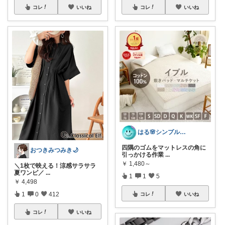
コレ
いいね
コレ
いいね
はる🌸シンプル＆便利な暮らし
四隅のゴムをマットレスの角に
おつきみつみき🌙
引っかける作業
...
￥
1,480～
＼1枚で映える！涼感サラサラ
夏ワンピ／
...
1
1
5
￥
4,498
1
0
412
コレ
いいね
コレ
いいね