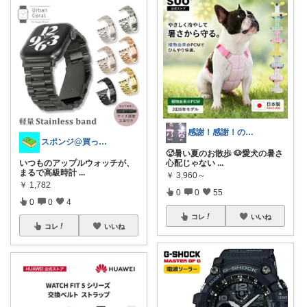
感謝！感謝！のＮＯＡ
スポンジ@買ってくれてありがとう！
🥵暑い夏のお散歩 🐶愛犬の暑さ
いつものアップルウォッチが、
心配じゃない
...
まるで高級時計
...
￥
3,960～
￥
1,782
0
0
55
0
0
4
コレ
いいね
コレ
いいね