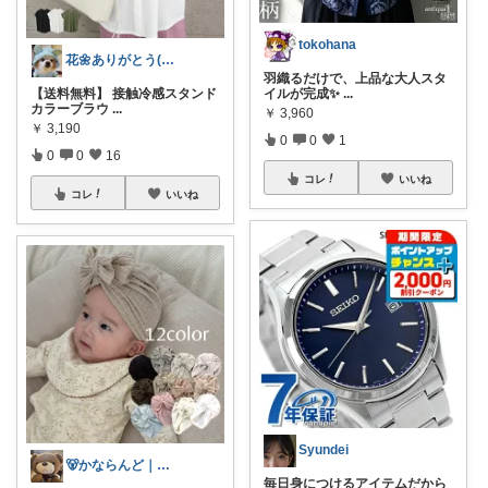
tokohana
花🌼ありがとう(*･ω･)*_ _)ﾍ
羽織るだけで、上品な大人スタ
【送料無料】 接触冷感スタンド
イルが完成✨
...
カラーブラウ
...
￥
3,960
￥
3,190
0
0
1
0
0
16
コレ
いいね
コレ
いいね
Syundei
🐻かならんど｜プレママ🌼✨
毎日身につけるアイテムだから