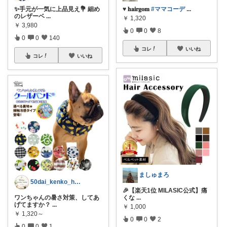
✨手元が一気に上品見え💐 細め
♥︎ 𝐡𝐚𝐢𝐫𝐠𝐨𝐦
#ママコーデ
...
のレザーベ
...
￥
1,320
￥
3,980
0
0
8
0
0
140
コレ
いいね
コレ
いいね
ましゅまろ
50dai_kenko_habit
​🎉【楽天1位 MILASIC公式】痛
ワンちゃんの暑さ対策、してあ
くな
...
げてますか？
...
￥
1,000
￥
1,320～
0
0
2
0
0
1