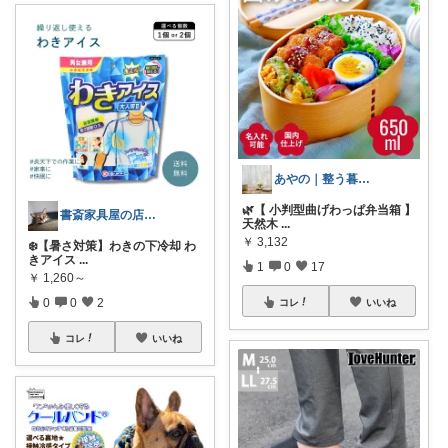
あやの｜整う暮らしROOM
🌿【 小判型曲げわっぱ弁当箱 】
書斎家具屋の店長奥田
天然木
...
￥
3,132
❄️【暑さ対策】わきの下冷却 わ
きアイス
...
1
0
17
￥
1,260～
0
0
2
コレ
いいね
コレ
いいね