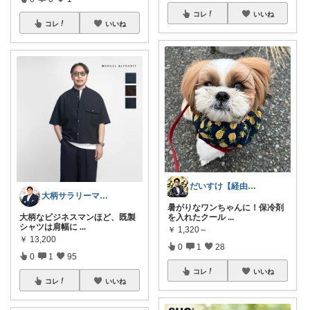
コレ
いいね
コレ
いいね
だいすけ【経由購入感謝です！】
大柄サラリーマンの装い部屋
暑がりなワンちゃんに！保冷剤
大柄なビジネスマンほど、既製
を入れたクール
...
シャツは肩幅に
...
￥
1,320～
￥
13,200
0
1
28
0
1
95
コレ
いいね
コレ
いいね