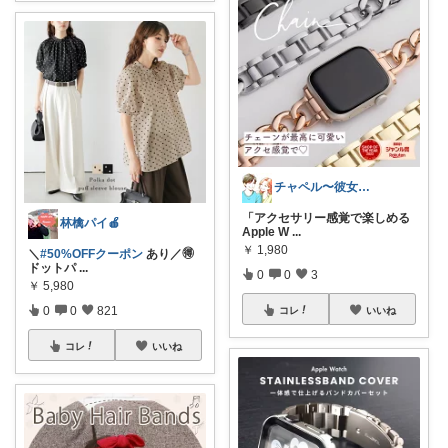
チャペル〜彼女と僕のかわいいモノ探し〜
「アクセサリー感覚で楽しめる
林檎パイ🍎
Apple W
...
￥
1,980
＼
#50%OFFクーポン
あり／🉐
ドットパ
...
0
0
3
￥
5,980
0
0
821
コレ
いいね
コレ
いいね