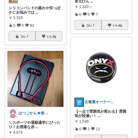
首元ひん
...
￥
1,320～
シリコンバンドの蒸れや安っぽ
さにお悩みでは
...
0
0
7
￥
5,328
0
0
82
コレ
いいね
コレ
いいね
古着屋オーナーが選ぶROOM
​【一点で雰囲気が変わる】雰囲
はつごかん★使って納得＆これ絶対助かる!
気が段違い！
...
￥
1,538
＼スポーツや通勤通学にぴった
り！お洒落な赤
...
0
2
12
￥
4,079