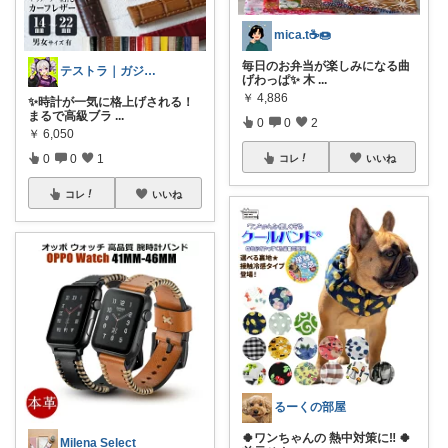
mica.t☕🍩
毎日のお弁当が楽しみになる曲
テストラ｜ガジェット・家電
げわっぱ✨ 木
...
￥
4,886
✨時計が一気に格上げされる！
まるで高級ブラ
...
0
0
2
￥
6,050
0
0
1
コレ
いいね
コレ
いいね
るーくの部屋
🍀ワンちゃんの 熱中対策に‼️ 🍀
Milena Select