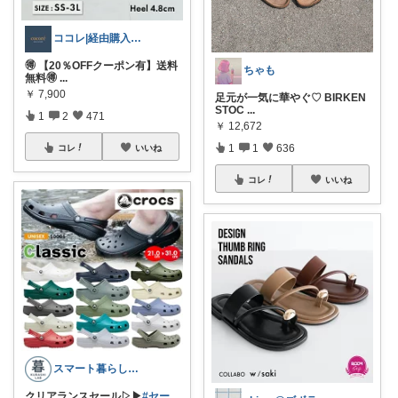
ココレ|経由購入ありがとうございます🌷
🉐 【20％OFFクーポン有】送料
ちゃも
無料🉐
...
￥
7,900
足元が一気に華やぐ♡ BIRKEN
STOC
...
1
2
471
￥
12,672
1
1
636
コレ
いいね
コレ
いいね
スマート暮らしラボ
クリアランスセール▷▶︎
#セー