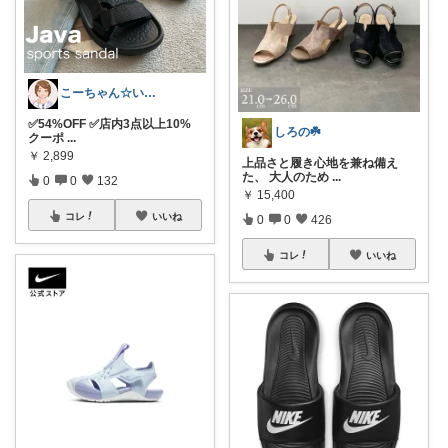
こーちゃん☆いつもありがと🩷
✅54%OFF ✅店内3点以上10%
しろの☘️
クーポ
...
￥
2,899
上品さと履き心地を兼ね備え
た、 大人のため
...
0
0
132
￥
15,400
コレ
いいね
0
0
426
コレ
いいね