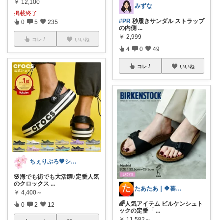
￥
12,100
みずな
掲載終了
#PR
秒履きサンダル ストラップ
0
5
235
の内側
...
￥
2,999
コレ
いいね
4
0
49
コレ
いいね
ちぇりぶろ🖤シンプルモダン🤍
🌸海でも街でも大活躍♪定番人気
のクロックス
...
たあたあ｜🔶暮らしのおすすめ🔶
￥
4,400～
🌈人気アイテム ビルケンシュト
0
2
12
ックの定番「
...
￥
11,582～