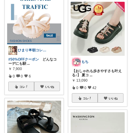
ひまり🌟朝コレ💡いつも感謝💓
#50%OFFクーポン
どんなコ
もち
ーデにも馴
...
￥
7,900
【おしゃれも歩きやすさも叶え
る♪】 夏コ
...
0
0
6
￥
13,090
コレ
いいね
0
0
42
コレ
いいね