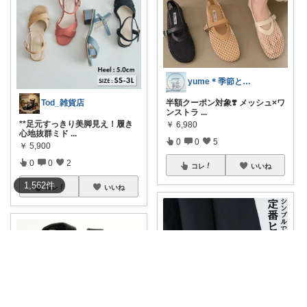
yume＊季節と暮らしを愉しむ
半額クーポン対象❣️ メッシュ×ワ
Tod_雑貨店
ンストラ
...
**足元すっきり美脚見え！履き
￥
6,980
心地抜群ミド
...
0
0
5
￥
5,900
0
0
2
コレ
いいね
1,562
件
コレ
いいね