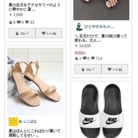
夏の足元をアクセサリーのよう
に華やかに🏖
...
￥
2,699
0
0
33
ひとやすみちゃん＊シンプルひとり暮らし
コレ
いいね
＼ 足元だけで、夏の抜け感って
変わる。大人
...
￥
14,630
売切れ
1
0
714
コレ
いいね
あっこはな
夏はほんとにこればかり履いて
通勤してるせい
...