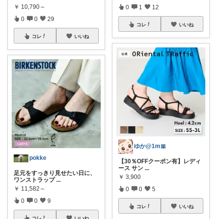
￥
10,790～
0
1
12
0
0
29
コレ
いいね
コレ
いいね
ゆか@1m🎀
pokke
【30％OFFクーポン有】レディ
ース サン
...
足元をすっきり見せたい日に、
￥
3,900
ワンストラップ
...
￥
11,582～
0
0
5
0
0
9
コレ
いいね
コレ
いいね