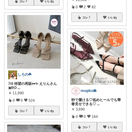
コレ
いいね
0
2
82
コレ
いいね
しろの☘️
7/4 待望の再販👀✨ えりんさん
✖️RO
...
mugiko🥞
￥
11,990
秒で履ける♡低めヒールでも華
0
0
524
奢見せできる♡
...
￥
3,690
コレ
いいね
0
0
184
コレ
いいね