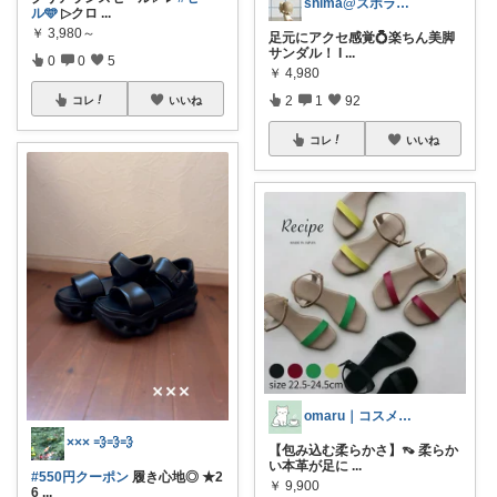
shima@ズボラでも可愛くしたい
ル🩵
▷クロ
...
￥
3,980～
足元にアクセ感覚💍楽ちん美脚
サンダル！ I
...
0
0
5
￥
4,980
2
1
92
コレ
いいね
コレ
いいね
omaru｜コスメと大人女子の暮らし
××× 💨💨💨
【包み込む柔らかさ】👡 柔らか
い本革が足に
...
#550円クーポン
履き心地◎ ★2
￥
9,900
6
...