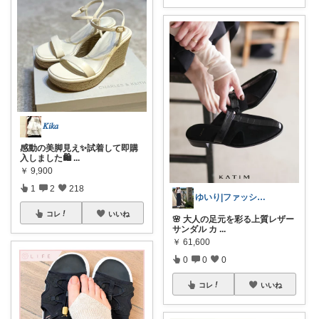
𝐾𝑖𝑘𝑎
感動の美脚見え✨試着して即購
入しました🛍️
...
￥
9,900
1
2
218
ゆいり|ファッション👗
コレ
いいね
🌸 大人の足元を彩る上質レザー
サンダル カ
...
￥
61,600
0
0
0
コレ
いいね