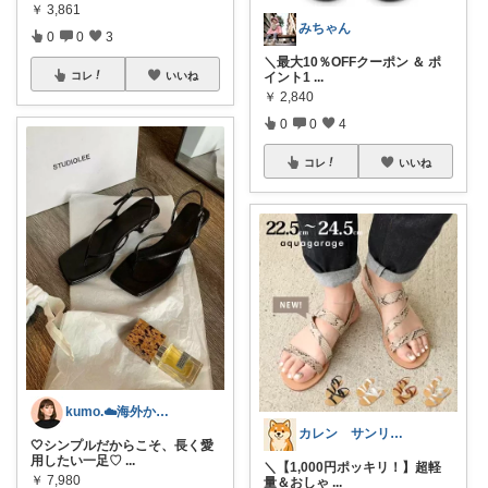
￥
3,861
みちゃん
0
0
3
＼最大10％OFFクーポン ＆ ポ
イント1
...
コレ
いいね
￥
2,840
0
0
4
コレ
いいね
kumo.☁️海外かぶれ/経由感謝です♡
カレン サンリオとディズニーが大好き
🤍シンプルだからこそ、長く愛
用したい一足♡
...
＼【1,000円ポッキリ！】超軽
￥
7,980
量＆おしゃ
...