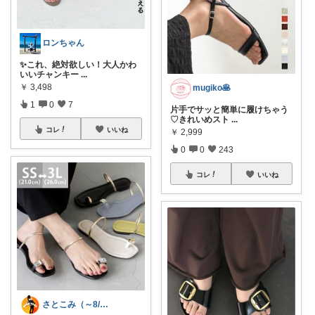
ロンちゃん
✨これ、絶対欲しい！大人かわ
いいチャンキー
...
￥
3,498
mugiko🥞
1
0
7
片手でサッと簡単に履けちゃう
♡きれいめスト
...
コレ
いいね
￥
2,999
0
0
243
コレ
いいね
さとこみ（～8/4 感謝🙏）