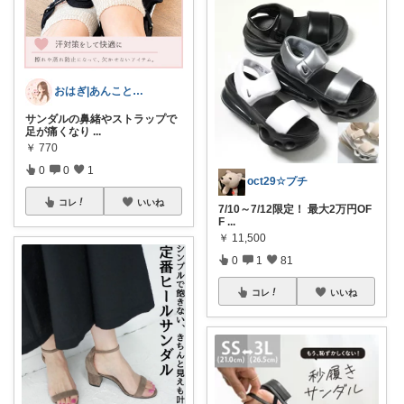
おはぎ|あんこと旅＊暮らし
サンダルの鼻緒やストラップで
足が痛くなり
...
￥
770
0
0
1
oct29☆プチ
コレ
いいね
7/10～7/12限定！ 最大2万円OF
F
...
￥
11,500
0
1
81
コレ
いいね