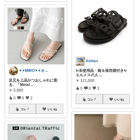
Aloha⭐︎
✨未使用品・箱＆保存袋付き✨
✴︎✴︎MIRO✴︎✴︎オススメroom
エルメスの人
...
足元を上品かつおしゃれに彩
￥
121,000
る、「Metal
...
0
0
3
￥
5,980
0
0
2
コレ
いいね
コレ
いいね