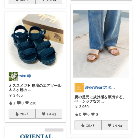
toku 🎼
オススメ♡▶︎ 厚底のエアソール
StyleWear(スタイル ウェアー)
＆３ヶ所の
...
￥
3,465
夏の足元に抜け感を演出する、
ベーシックなス
...
1
0
236
￥
3,960
0
0
0
コレ
いいね
コレ
いいね