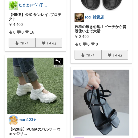
たまま@*´-`)子ども用品/日用品
【NIKE】公式 サンレイ -プロテ
Tod_雑貨店
クト
...
￥
4,400
抜群の履き心地！ビーチから普
段使いまで大活
...
0
0
16
￥
2,490
コレ
いいね
0
0
0
コレ
いいね
mart123✨
【P20倍】PUMAのパルサー ウ
ェッジサ
...