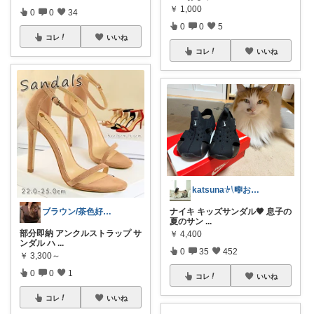
￥
1,000
0
0
34
0
0
5
コレ
いいね
コレ
いいね
katsuna𓍯🎼お返事遅れます🐢
ナイキ キッズサンダル🖤 息子の
ブラウン/茶色好き🤎ノブたん
夏のサン
...
部分即納 アンクルストラップ サ
￥
4,400
ンダル ハ
...
0
35
452
￥
3,300～
0
0
1
コレ
いいね
コレ
いいね