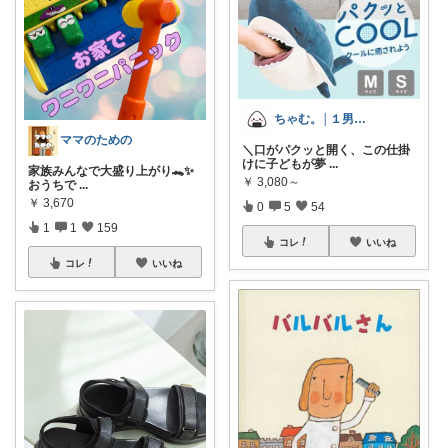
ちゃむ。│１男２女＋🐶のふっくらママ
ママのための
＼口がパクッと開く、この仕掛
けに子どもが夢
...
家族みんなで大盛り上がり🐊✨
￥
3,080～
おうちで
...
￥
3,670
0
5
54
1
1
159
コレ
いいね
コレ
いいね