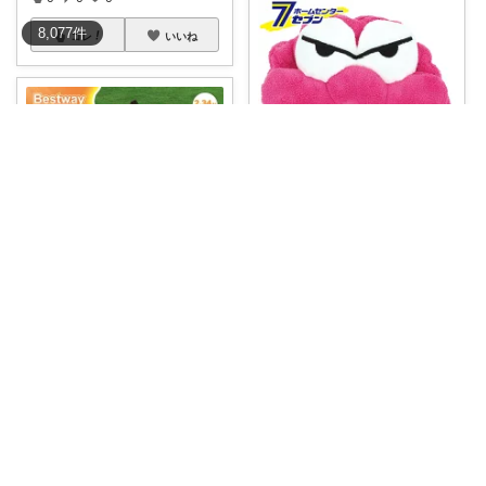
8,077
件
コレ
いいね
amoの気になるROOM
8月2日は「ワニ山さんの日」 ク
レヨンしん
...
￥
1,100
🌸78kgから人生最後のダイエット挑戦
0
0
10
「ワニの滑り台やシャワーで小
さなお庭がワク
...
コレ
いいね
￥
9,800
0
0
0
コレ
いいね