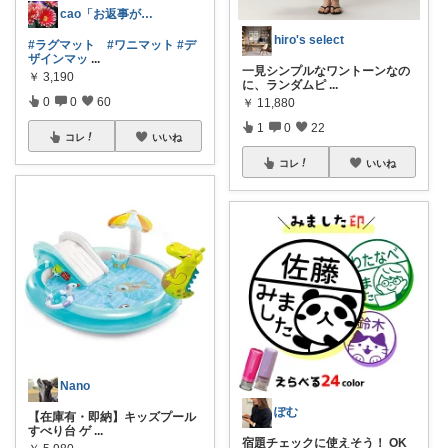
cao「お返事が出来ずごめんなさい」
hiro's select
#ラグマット
#ワニマット
#デ
ザインマッ
...
一見シンプルなワントーンなの
￥
3,190
に、ランダムピ
...
0
0
60
￥
11,880
1
0
22
コレ
いいね
コレ
いいね
Nano
ぽむ
【在庫有・即納】キッズプール
すべり台 ゲ
...
宿題チェックに使えそう！ OK