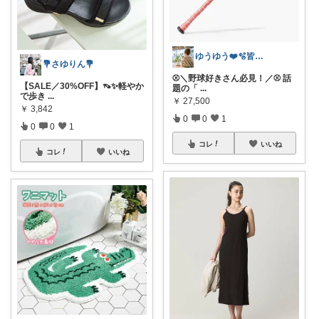
ゆうゆう❤️🫧皆様に感謝🥺
💐さゆりん💐
⚾️＼野球好きさん必見！／⚾️ 話
【SALE／30%OFF】👡✨軽やか
題の「
...
で歩き
...
￥
27,500
￥
3,842
0
0
1
0
0
1
コレ
いいね
コレ
いいね