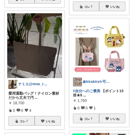
コレ
いいね
🎀kirakira✨可愛い大好き🎀
ナミエ@mne_roomフォロワー15万
#自分へのご褒美
【ポイント10
愛用通勤バッグ！ナイロン素材
倍★8
...
だから丈夫で汚
...
￥
1,760
￥
18,700
0
0
1
0
0
4
コレ
いいね
コレ
いいね