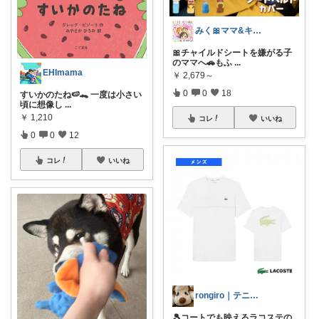
みく🎀ママ&キッズグッズ🎁
🎀チャイルドシートを嫌がる子
のママへ🚗もふ
...
EHImama
￥
2,679～
0
0
18
すいかのたね🍉🐊 一度は小さい
頃に想像し
...
￥
1,210
コレ
いいね
0
0
12
コレ
いいね
rongiro｜テニス＆健康ROOM
🎾コートでも映えるラコステの