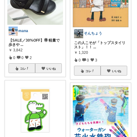
mana
そんちょう
【SALE／30%OFF】🉐 軽量で
この人こそが「トップスタイリ
歩きや
...
スト」！！
...
￥
3,842
￥
1,320
0
0
2
0
0
3
コレ
いいね
コレ
いいね