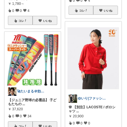
0
0
4
￥
1,780～
0
0
4
コレ
いいね
コレ
いいね
🚀たいまる＠効率至上主義のセレクトニキ
ゆいり|ファッション👗
【ジュニア野球の必需品】 子ど
もたちの
...
🌸 【別注】LACOSTE / ポロシ
￥
37,620
ャツ
...
￥
20,900
0
0
34
0
0
0
コレ
いいね