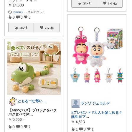
ェットフーディ
...
コレ
いいね
￥
14,630
tominek
...
さんのコレ！
0
0
3
コレ
いいね
ともるーむ🉐いいものみっけ‼️
ランゾ ジェラルド
【snsでバズ】ブロックをパク
#プレゼント
#大人も楽しめる
#
パク食べて体
...
誕生日プ
...
￥
5,950～
￥
4,513
0
0
7
1
0
1