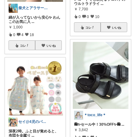
ウルトラドライ
...
柴犬とアラサーの暮らし｜慎重派の愛用品
￥
7,700
0
0
10
綿が入ってないから安心✨ わん
このお気に入
...
￥
1,000
コレ
いいね
0
4
18
コレ
いいね
＊toco_life＊
セイ@4児のパパ｜育児助ける神アイテ厶
🛍️✨セール中！30%OFF✨🛍️
...
￥
3,842
​深夜2時。ふと目が覚めると、
布団を全蹴り
...