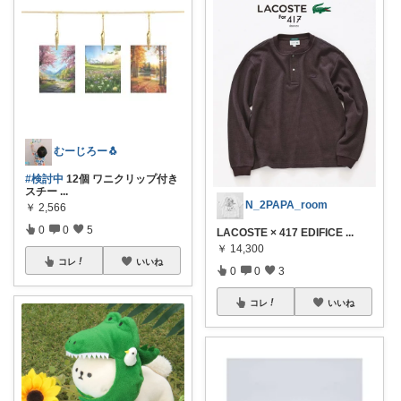
むーじろー🐧
#検討中
12個 ワニクリップ付き
スチー
...
N_2PAPA_room
￥
2,566
0
0
5
LACOSTE × 417 EDIFICE
...
￥
14,300
コレ
いいね
0
0
3
コレ
いいね