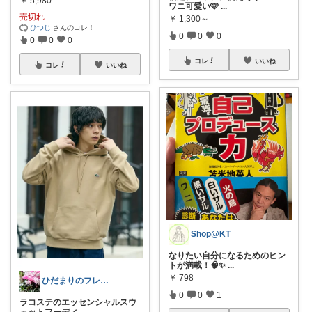
￥
5,980
ワニ可愛い🩷
...
売切れ
￥
1,300～
ひつじ
さんのコレ！
0
0
0
0
0
0
コレ
いいね
コレ
いいね
Shop@KT
なりたい自分になるためのヒン
トが満載！🧠✨
...
￥
798
ひだまりのフレンチ🩷ガーデン
0
0
1
ラコステのエッセンシャルスウ