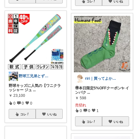
コレ
いいね
野球三兄弟とずぼらママ
riri｜買ってよかったママ服🕊️
野球キッズに人気の【ワニクラ
🉐本日限定5%OFFクーポン✨ イ
ッシャー ジュ
...
ンパク
...
￥
23,100
￥
598
0
0
0
売切れ
0
0
1
コレ
いいね
コレ
いいね