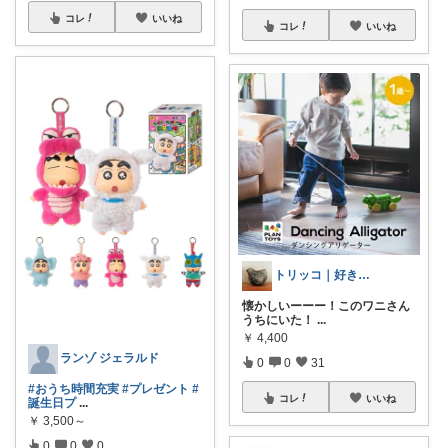
コレ
いいね
コレ
いいね
トリッコ｜好きな雑貨・インテリア
懐かしいーーー！このワニさん
うちにいた！
...
￥
4,400
ランゾ ジェラルド
0
0
31
#おうち時間充実
#プレゼント
#
コレ
いいね
誕生日プ
...
￥
3,500～
0
0
0