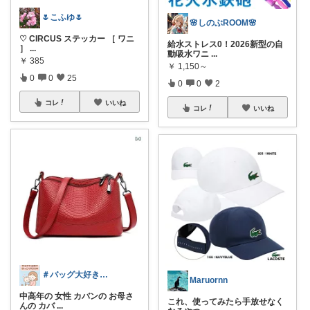
🌷こふゆ🌷
🌸しのぶROOM🌸
♡ CIRCUS ステッカー ［ ワニ
給水ストレス0！2026新型の自
］
...
動吸水ワニ
...
￥
385
￥
1,150～
0
0
25
0
0
2
コレ
いいね
コレ
いいね
＃バッグ大好き＃楽天ルームさぶたん
Maruornn
中高年の 女性 カバンの お母さ
これ、使ってみたら手放せなく
んの カバ
...