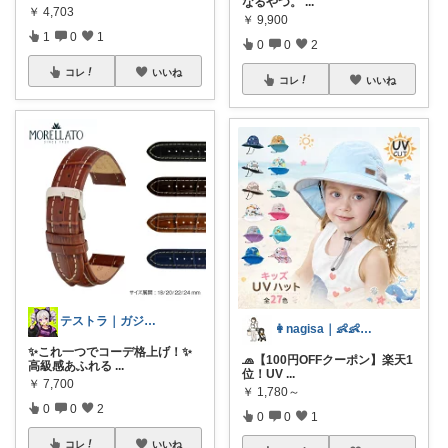
なるやつ。
...
￥
4,703
￥
9,900
1
0
1
0
0
2
コレ
いいね
コレ
いいね
テストラ｜ガジェット・家電
👩nagisa｜👶👶1歳・0歳
✨これ一つでコーデ格上げ！✨
🧢【100円OFFクーポン】楽天1
高級感あふれる
...
位！UV
...
￥
7,700
￥
1,780～
0
0
2
0
0
1
コレ
いいね