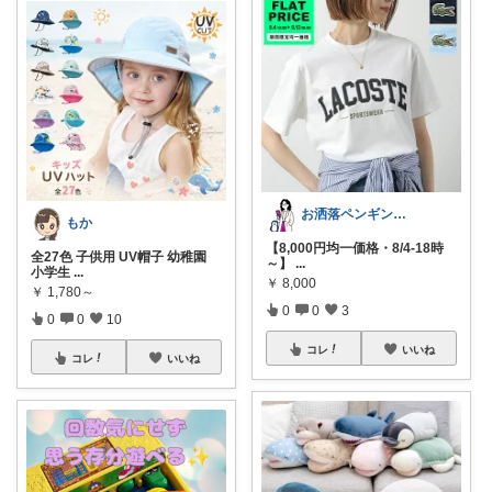
お洒落ペンギン🐧暮らし×ときめき
もか
【8,000円均一価格・8/4-18時
全27色 子供用 UV帽子 幼稚園
～】
...
小学生
...
￥
8,000
￥
1,780～
0
0
3
0
0
10
コレ
いいね
コレ
いいね