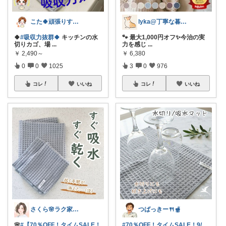
こた🍀頑張りすぎない主婦
lyka@丁寧な暮らし
🍀
#吸収力抜群🍀
キッチンの水
🐾 最大1,000円オフ✨今治の実
切りカゴ、場
...
力を感じ
...
￥
2,490～
￥
6,380
0
0
1025
3
0
976
コレ
いいね
コレ
いいね
さくら🌸ラク家事&便利な生活雑貨🏠️
つばっきー🍴🫕
🌸
#【70％OFF！タイムSALE！
#70％OFF！タイムSALE！9/