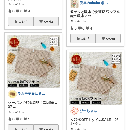
廃屋のobaba @ 感謝🙏ほぼ朝コレ
￥
2,490～
0
0
4
🍃サッと吸水で快適🍃 ワッフル
織の吸水マッ
...
￥
2,490～
コレ
いいね
0
0
4
コレ
いいね
ラムモモ🍀ゆるっとミニマル
クーポンで70%OFF！¥2,490→
¥7
...
ぴーちゃん
￥
2,490～
0
0
5
＼70％OFF！タイムSALE！9/
1〜9
...
￥
2,490～
コレ
いいね