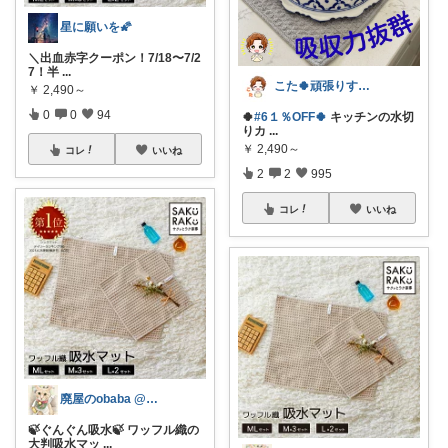
星に願いを🌠
＼出血赤字クーポン！7/18〜7/2
7！半
...
こた🍀頑張りすぎない主婦
￥
2,490～
0
0
94
🍀
#6１％OFF🍀
キッチンの水切
りカ
...
￥
2,490～
コレ
いいね
2
2
995
コレ
いいね
廃屋のobaba @ 感謝🙏ほぼ朝コレ
🍃ぐんぐん吸水🍃 ワッフル織の
大判吸水マッ
...