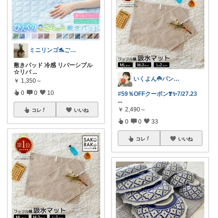
ミニリンゴ🐬ご縁に感謝🌻ありがとう
敷きパッド 冷感 リバーシブル
☆リバ
...
いくよん☘️パンのある暮らし✨
￥
1,350～
0
0
10
#59％OFFクーポン❣️✨7/27.23
...
￥
2,490～
コレ
いいね
0
0
33
コレ
いいね