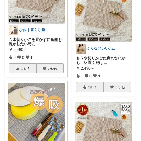
なお｜暮らし整えROOM｜犬もいます🐕
💧水切りかごを置かずに食器を
乾かしたい時に
...
えりな@いいね100%バック💓
￥
2,490～
0
0
1
もう水切りかごに戻れないか
も！✨ 置くだけ
...
￥
2,490～
コレ
いいね
1
0
9
コレ
いいね