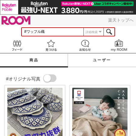
ROOM
楽天トップへ
詳細検索
Feed
見つける
お知らせ
商品
ユーザー
#オリジナル写真