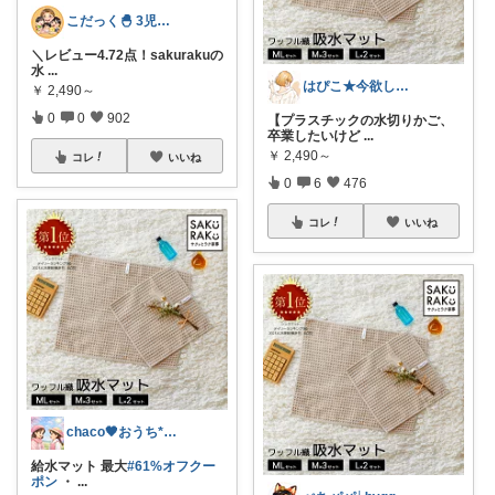
こだっく🐣 3児のママ
＼レビュー4.72点！sakurakuの
水
...
はぴこ★今欲しい厳選アイテム
￥
2,490～
0
0
902
【プラスチックの水切りかご、
卒業したいけど
...
￥
2,490～
コレ
いいね
0
6
476
コレ
いいね
chaco🖤おうち*子育て*ママグッズ
給水マット 最大
#61%オフクー
ポン
・
...