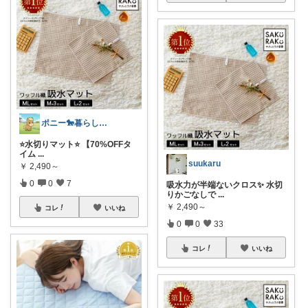
ポニー🐎暮らし快適を目指すパパ
⭐️水切りマット⭐️ 【70%OFFタ
イム
...
suukaru
￥
2,490～
0
0
7
吸水力が半端ないクロス✨ 水切
りかごなしで
...
￥
2,490～
コレ
いいね
0
0
33
コレ
いいね