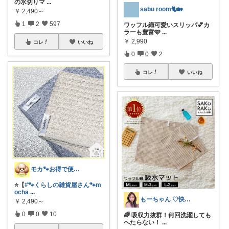
の水切りマ
...
sabu room🐈🏡
￥
2,490～
1
2
597
ワッフル織可愛いスリッパ💕カ
ラーも豊富🩵
...
￥
2,990
コレ
いいね
0
0
2
コレ
いいね
モカ🐾お得で便利💛犬とのおうち時間
⭐️【
#🐾くらしの雑貨屋さん🐾m
ocha
...
もーちゃん ♡快適生活~旅行大好き🌈✨
￥
2,490～
0
0
10
🌈 吸収力抜群！何回洗濯しても
へたらない！
...