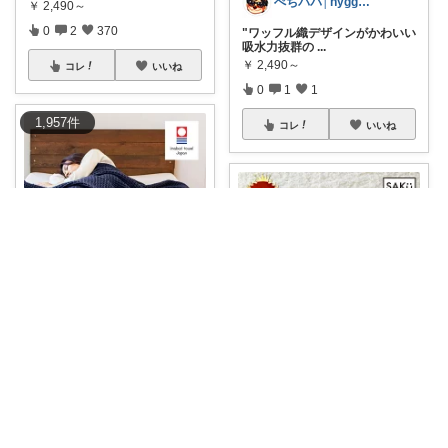
ぺちパパ│hyggeにコレいいね🌿
￥
2,490～
0
2
370
"ワッフル織デザインがかわいい
吸水力抜群の
...
￥
2,490～
コレ
いいね
0
1
1
1,957
件
コレ
いいね
いがちゃん🎶ご購入感謝です🎶
弾むような肌触り！通気性と保
温性で一年中快
...
まどか💎ギリギリアラサーOL
￥
11,300
0
0
51
💧 洗い物のたびに気分が上が
る！ワッフル織
...
￥
2,490～
コレ
いいね