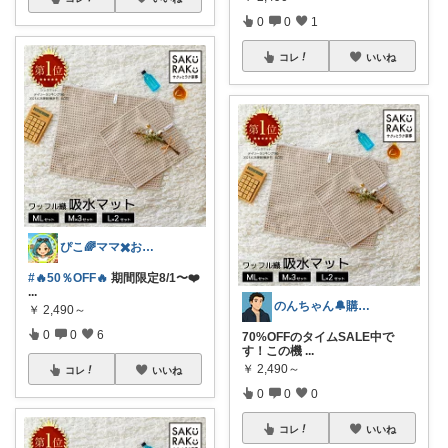
0
0
1
コレ
いいね
ぴこ🌈ママ✖️お洒落✖️お得
#🔥50％OFF🔥
期間限定8/1〜❤️‍
...
のんちゃん🔔購入感謝です✨
￥
2,490～
0
0
6
70%OFFのタイムSALE中で
す！この機
...
￥
2,490～
コレ
いいね
0
0
0
コレ
いいね