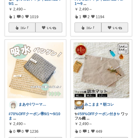
9/1
...
1〜9
...
￥
2,490～
￥
2,490～
1
0
1019
1
2
1194
コレ
いいね
コレ
いいね
まあや⌇ワーママの暮らしとインテリア𓍯
みこまま＊朝コレ
#70%OFFクーポン🉐9/1〜9/10
✨
#59%OFFクーポン付き✨
ワッ
ま
...
フル織
...
￥
2,490～
￥
2,490～
0
0
1236
0
1
449