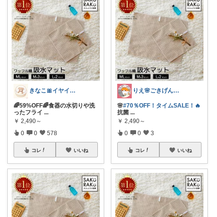
きなこ🎀イヤイヤ期育児中
りえ🌸ごきげんな暮らし🏠🌿
🌈59%OFF🌈食器の水切りや洗
🌸
#70％OFF！タイムSALE！🔥
ったフライ
...
抗菌
...
￥
2,490～
￥
2,490～
0
0
578
0
0
3
コレ
いいね
コレ
いいね