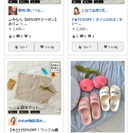
🦋ML🦋いつもありがとう💓
とねてぬ🌸2児ママ✿毎日をラク&快適に
🍳今なら【60%OFFクーポン】
#🔥70％OFF！タイムSALE！9/
あり🍳 ＼
...
1〜
...
￥
2,490～
￥
2,490～
0
0
3
0
0
4
コレ
いいね
コレ
いいね
ゆめ🌿物欲高め沼落ちアラフォー
【今だけ55%OFF！ワッフル織