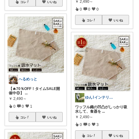
￥
2,490～
コレ
いいね
0
0
0
コレ
いいね
へるめっと
【🔥70％OFF！タイムSALE開
催中😊】
...
ゆん⌇インテリアと生活雑貨がメイン🧸
￥
2,490～
0
0
1
ワッフル織の凹凸がしっかり吸
水して、食器を
...
￥
2,490～
コレ
いいね
0
0
3
コレ
いいね