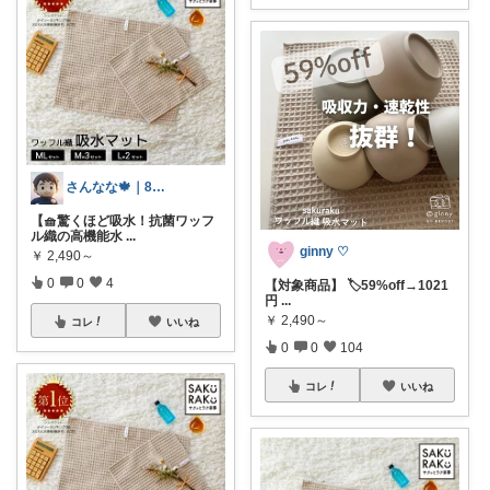
さんなな🍁｜8月朝コレチャレンジ🌞
【🧺驚くほど吸水！抗菌ワッフ
ル織の高機能水
...
ginny ♡
￥
2,490～
0
0
4
【対象商品】 🏷️59%off→1021
円
...
￥
2,490～
コレ
いいね
0
0
104
コレ
いいね