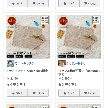
コレ
いいね
コレ
いいね
てつ🍳キッチンアイテム｜アイコン変更
きり丸✦暮らしが整う日用雑貨セレクト🐇
#水切りマット
＼9/1〜9/10限定
ワッフル織が可愛い「sakuraku
...
水切
...
￥
2,490～
￥
2,490～
0
0
4
0
0
3
コレ
いいね
コレ
いいね