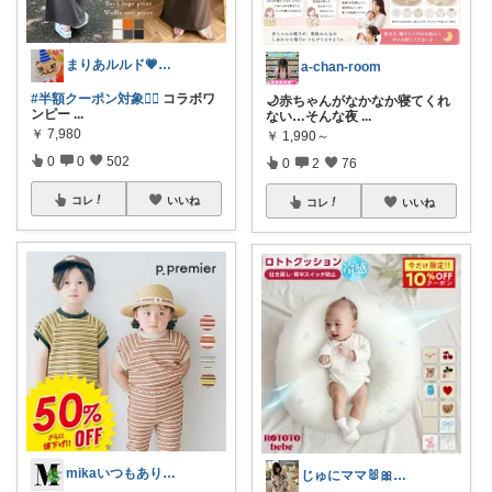
まりあルルド💗ご購入感謝です💗
a-chan-room
#半額クーポン対象❤️‍🔥
コラボワ
🌙赤ちゃんがなかなか寝てくれ
ンピー
...
ない…そんな夜
...
￥
7,980
￥
1,990～
0
0
502
0
2
76
コレ
いいね
コレ
いいね
mikaいつもありがとうございます🩷
じゅにママ🐰🎀2yboyワーママ