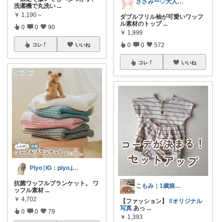
ささみー♡大人可愛いファッション
洗濯機で丸洗い
...
￥
1,190～
ダブルフリル袖が可愛いワッフ
ル素材のトップ
...
0
0
90
￥
1,999
0
0
572
コレ
いいね
コレ
いいね
Piyo┊IG：piyo.jp___
抗菌ワッフルブランケット。 ワ
こもみ￤1歳娘＆インテリア
ッフル素材
...
￥
4,702
【ファッション】
#オリジナル
写真
あっ
...
0
0
79
￥
1,393