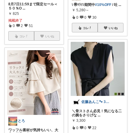
8月7日11:59まで限定セール＜
\ 🉐ﾏﾗｿﾝ期間中
#10%OFF
/ 吐
...
５０％O
...
￥
5,280～
￥
825
0
0
30
掲載終了
0
2
51
コレ
いいね
コレ
いいね
佐藤あんこ🐾 30代OLの暮らし
＼骨ストさん必見！気になる二
の腕をさりげな
...
￥
3,300
とろ
0
0
22
ワッフル素材が気持ちいい、大