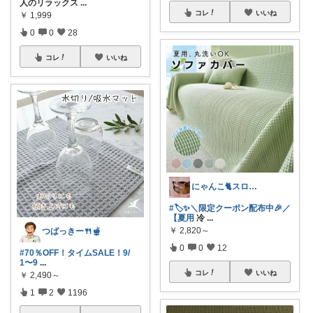
人のリラックス
...
コレ
いいね
￥
1,999
0
0
28
コレ
いいね
にゃんこ🐈スローです🐢💦
#🏷️✨＼限定クーポン配布中🎉／
【夏用
冷
...
￥
2,820～
つばっきー🍴🫕
0
0
12
#70％OFF！タイムSALE！9/
1〜9
...
コレ
いいね
￥
2,490～
1
2
1196