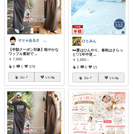
そりゃあるさ X@soryaarusa
ひとみん
【半額クーポン対象】軽やかな
🛏️夏はひんやり、春秋はさらっ
ワッフル素材で
...
と♡1年中使
...
￥
7,980
￥
1,980～
0
1
378
0
0
15
コレ
いいね
コレ
いいね