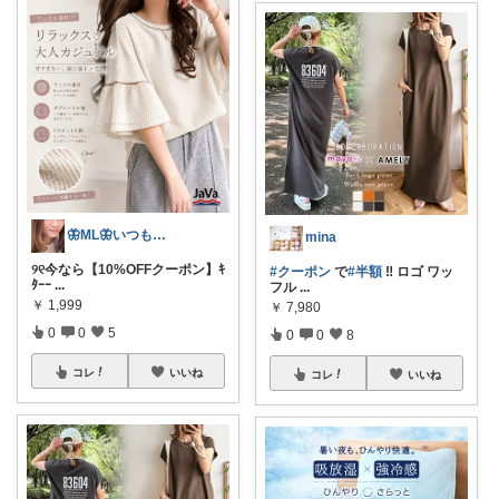
🦋ML🦋いつもありがとう💓
mina
୨୧今なら【10%OFFクーポン】ｷ
#クーポン
で
#半額
‼️ ロゴ ワッ
ﾀｰｰ
...
フル
...
￥
1,999
￥
7,980
0
0
5
0
0
8
コレ
いいね
コレ
いいね