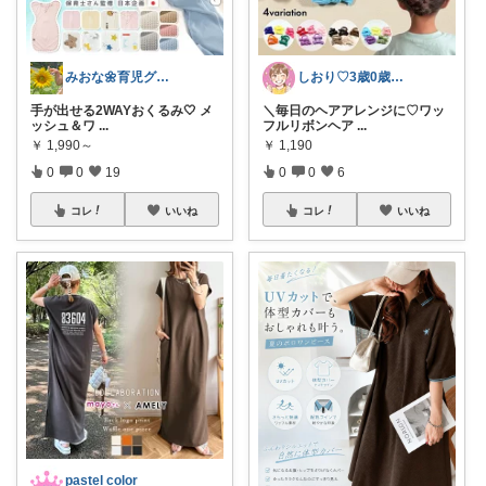
しおり♡3歳0歳子育て中
みおな🌼育児グッズ•時短アイテム紹介
＼毎日のヘアアレンジに♡ワッ
手が出せる2WAYおくるみ🤍 メ
フルリボンヘア
...
ッシュ＆ワ
...
￥
1,190
￥
1,990～
0
0
6
0
0
19
コレ
いいね
コレ
いいね
pastel color