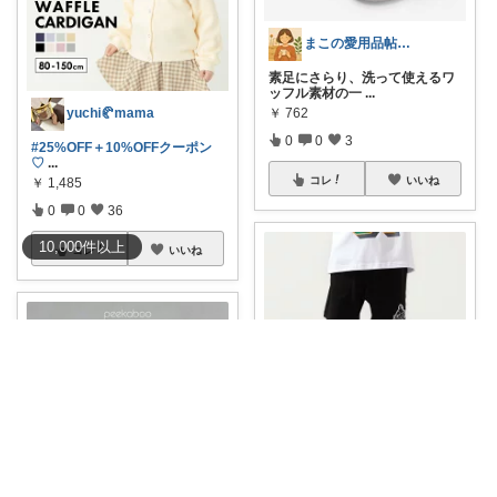
まこの愛用品帖｜暮らし整うROOM
素足にさらり、洗って使えるワ
ッフル素材の一
...
￥
762
yuchi🥐mama
0
0
3
#25%OFF＋10%OFFクーポン
♡
...
コレ
いいね
￥
1,485
0
0
36
10,000
件
以上
コレ
いいね
みぃひ2児ママ＊ご購入感謝です♡
エクストララージ キッズ(XLA