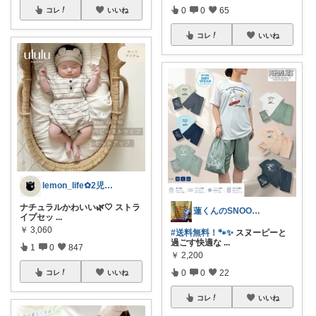
0
0
65
コレ
いいね
コレ
いいね
lemon_life✿2児ママ
ナチュラルかわいい🌿🤍 ストラ
蓮くんのSNOOPYおすすめROOM
イプセッ
...
￥
3,060
#送料無料！🐾✨
スヌーピーと
過ごす快適な
...
1
0
847
￥
2,200
0
0
22
コレ
いいね
コレ
いいね