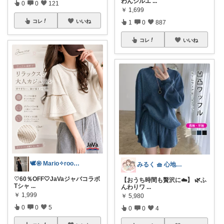
わんシルエ
...
0
0
121
￥
1,699
コレ
いいね
1
0
887
コレ
いいね
🕊𑁍 Mario✧room 𑁍🕊
みるく 🧺 心地よい、上質な暮らしを
♡60％OFF🤍JaVaジャバコラボ
【おうち時間も贅沢に☁️】 🌿ふ
Tシャ
...
んわりワ
...
￥
1,999
￥
5,980
0
0
5
0
0
4