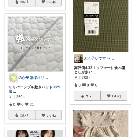
コレ
いいね
ぶう子♡です 〜感謝です〜
高評価4.32！ソファーに食べ落
としが多い
...
￥
2,780～
のか🐦ほぼオリ写‎🤍5日🙏✨
0
0
6
𓏸𓈒‪ リバーシブル敷きパッド
#P5
倍
...
コレ
いいね
￥
1,350～
0
0
21
コレ
いいね