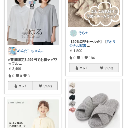
そら⭐️
【20%OFFセール🎉】【
#オリ
ジナル写真
...
￥
1,800
めんだこちゃん💘使う力💪
0
1
184
✅期間限定3,499円でお得✨ ✅ワ
ッフル
...
コレ
いいね
￥
3,499
0
0
3
コレ
いいね