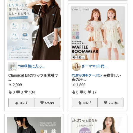
さーママ|30代小2女児ママ🎀
You🌻気に入ったもの正直レビュー
#10%OFFクーポン
☀️寝苦しい
Classical Elfのワッフル素材ワ
夜の汗
...
...
￥
1,800
￥
2,999
0
0
17
0
0
434
コレ
いいね
コレ
いいね