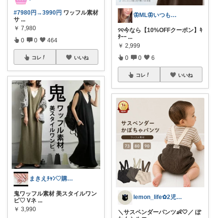
#7980円→3990円
ワッフル素材
🦋ML🦋いつもありがとう💓
サ
...
￥
7,980
୨୧今なら【10%OFFクーポン】ｷ
ﾀｰｰ
...
0
0
464
￥
2,999
0
0
6
コレ
いいね
コレ
いいね
まきえﾁｬﾝ♡購入感謝😻
鬼ワッフル素材 美スタイルワン
lemon_life✿2児ママ
ピ♡ Vネ
...
￥
3,990
＼サスペンダーパンツ👶🤍／ ぽ