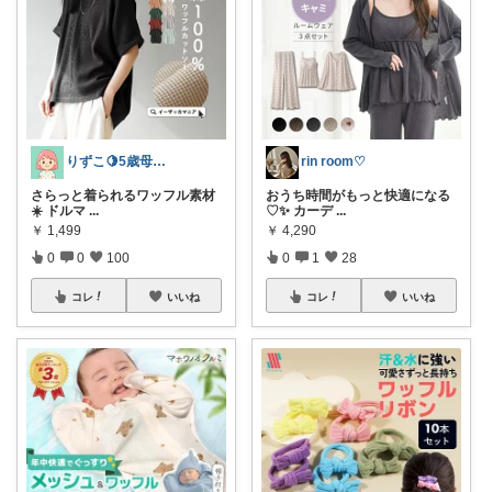
rin room♡
りずこ🍋5歳母ちゃん
おうち時間がもっと快適になる
さらっと着られるワッフル素材
♡✨ カーデ
...
☀️ ドルマ
...
￥
4,290
￥
1,499
0
1
28
0
0
100
コレ
いいね
コレ
いいね