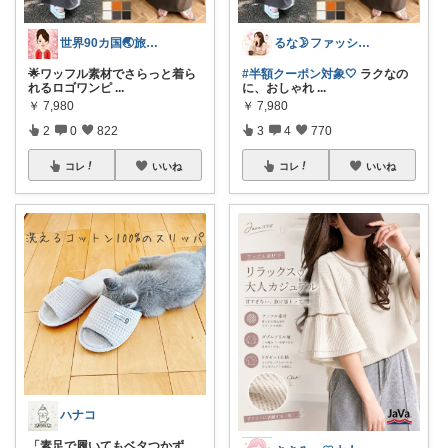
世界90カ国🌏️旅人OL✈️
るな🌛ファッション・美容
🌟ワッフル素材でさらっと着ら
#半額クーポン対象🤍
ラクなの
れるロゴワンピ
...
に、おしゃれ
...
￥
7,980
￥
7,980
2
0
822
3
4
770
コレ
いいね
コレ
いいね
ハナコ
「素足で履いてもベタつかず、