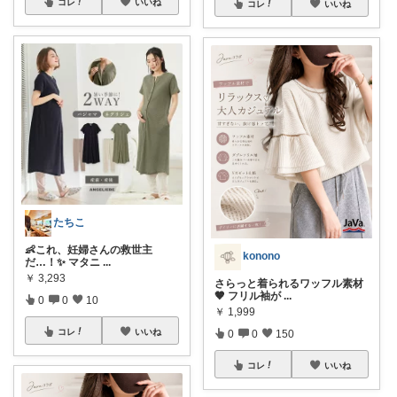
コレ
いいね
コレ
いいね
たちこ
👶これ、妊婦さんの救世主
konono
だ…！✨ マタニ
...
￥
3,293
さらっと着られるワッフル素材
🤎 フリル袖が
...
0
0
10
￥
1,999
コレ
いいね
0
0
150
コレ
いいね