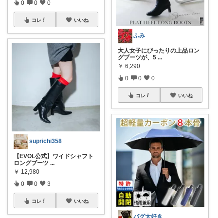
0
0
0
コレ
いいね
ふみ
大人女子にぴったりの上品ロン
グブーツが、5
...
￥
6,290
0
0
0
コレ
いいね
suprichi358
【EVOL公式】ワイドシャフト
ロングブーツ
...
￥
12,980
0
0
3
コレ
いいね
パグ大好き