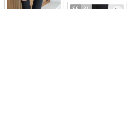
りおI２８歳都内OL
✨LE TALON 2cmワイドシャフ
トロ
...
￥
19,800
すりけん【いつもありがとう😊】
掲載終了
0
0
5
【11/28 9:59まで 5999円✨美
...
￥
6,699
コレ
いいね
0
0
3
コレ
いいね