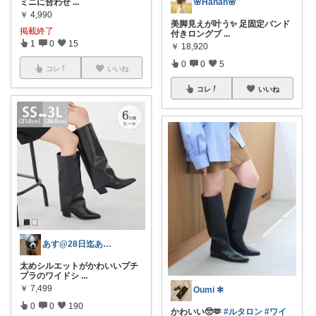
ミニに合わせ
...
🌸Hanan🌸
￥
4,990
美脚見えが叶う✨ 足固定バンド
掲載終了
付きロングブ
...
1
0
15
￥
18,920
0
0
5
コレ
いいね
コレ
いいね
あす@28日迄ありがとうございます🙇‍
太めシルエットがかわいいプチ
プラのワイドシ
...
￥
7,499
Oumi ✻
0
0
190
かわいい🥺🫶
#ルタロン
#ワイ