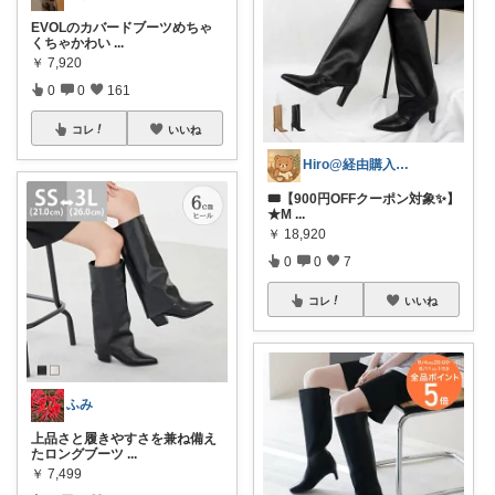
EVOLのカバードブーツめちゃ
くちゃかわい
...
￥
7,920
0
0
161
コレ
いいね
Hiro@経由購入ありがとうございます✨
🎟️【900円OFFクーポン対象✨】
★M
...
￥
18,920
0
0
7
コレ
いいね
ふみ
上品さと履きやすさを兼ね備え
たロングブーツ
...
￥
7,499