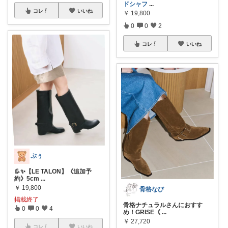
ドシャフ
...
コレ
いいね
￥
19,800
0
0
2
コレ
いいね
ぷぅ
👢✨【LE TALON】《追加予
約》5cm
...
￥
19,800
骨格なび
掲載終了
骨格ナチュラルさんにおすす
0
0
4
め！GRISE《
...
￥
27,720
コレ
いいね