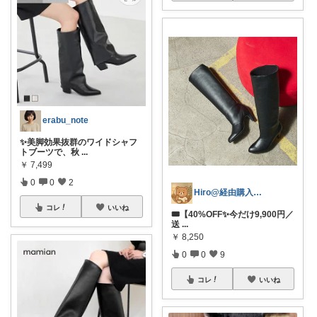
erabu_note
✨美脚効果抜群のワイドシャフ
トブーツで、秋
...
￥
7,499
0
0
2
Hiro@経由購入ありがとうございます✨
コレ
いいね
🎟️【40%OFF✨今だけ9,900円／
送
...
￥
8,250
0
0
9
コレ
いいね