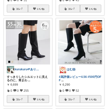
0
6
51
0
0
45
コレ
いいね
コレ
いいね
kurukuru🌱ありがとうございます
はむ🐹
すっきりしたシルエットに見え
#高評価レビュー4.56
#500円OF
るのに、筒まわ
...
F
...
￥
6,699
￥
6,290
0
0
255
0
0
52
コレ
いいね
コレ
いいね