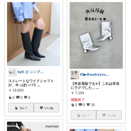
byK @ シンプル好き
IG▶︎＠audreysunnyday
ストレートなワイドシャフト
【外反母趾でも✨】これは本当
が、今っぽいバラ
...
にラクでした…
...
￥
19,800
￥
7,184
0
0
6
掲載終了
0
0
35
コレ
いいね
コレ
いいね