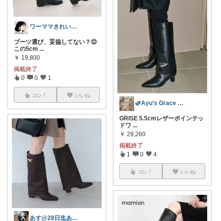
ワーママきれいめ×ときめきセレクト
ブーツ選び、妥協してない？😌
この5cm
...
￥
19,800
掲載終了
0
0
1
コレ
いいね
🌿Ayu’s Grace Room
GRISE 5.5cmレザーポインテッ
ドワ
...
￥
29,260
掲載終了
1
0
4
コレ
いいね
あす@28日迄ありがとうございます🙇‍