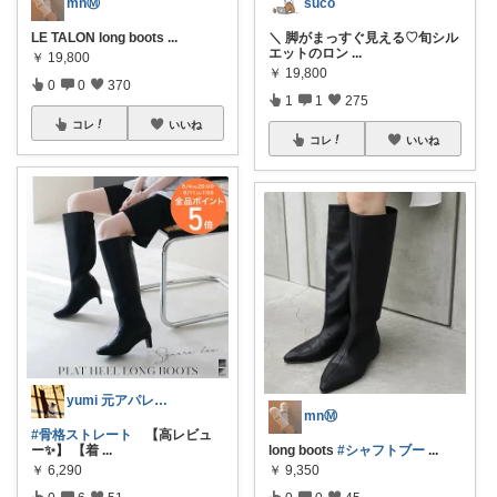
mnⓂ︎
suco
LE TALON long boots
...
＼ 脚がまっすぐ見える♡旬シル
エットのロン
...
￥
19,800
￥
19,800
0
0
370
1
1
275
コレ
いいね
コレ
いいね
yumi 元アパレル/骨スト（上限中）
mnⓂ︎
#骨格ストレート
【高レビュ
ー✨️】 【着
...
long boots
#シャフトブー
...
￥
6,290
￥
9,350