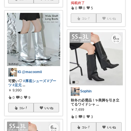
掲載終了
0
0
5
コレ
いいね
IG @macoomii
可愛い♡
#厚底シューズ
#ブー
ツ
#足元
...
￥
9,990
Sophin
0
0
9
秋冬の必需品！✨美脚を引き立
てるワイドシャ
...
コレ
いいね
￥
7,499
0
0
3
コレ
いいね