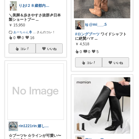
りおI２８歳都内OL
＼美脚＆歩きやすさ抜群🎉日本
製ショートブー
...
ig @mi___.5
￥
15,950
あーちゃん🦍
...
さんのコレ！
#ロングブーツ
ワイドシャフト
0
0
16
に絶賛ハマ
...
￥
4,518
コレ
いいね
0
0
5
コレ
いいね
rin1221rin 嬉しい時間✨
☆ブーツ✨ ☆ラインが可愛い〜