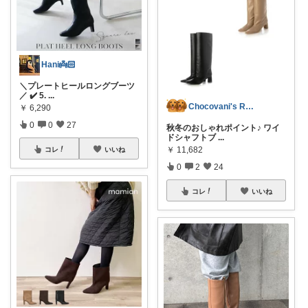
Hani👼🏻
＼プレートヒールロングブーツ
／ ✔️ 5.
...
Chocovani's ROOM★
￥
6,290
0
0
27
秋冬のおしゃれポイント♪ ワイ
ドシャフトブ
...
￥
11,682
コレ
いいね
0
2
24
コレ
いいね