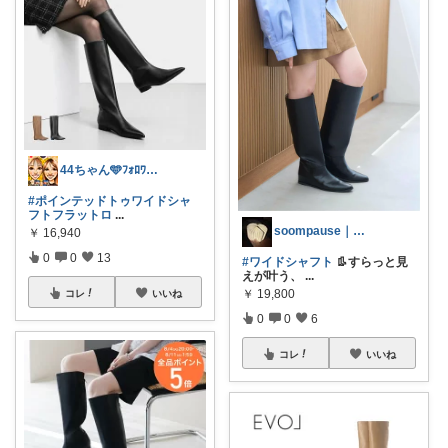
44ちゃん🩵ﾌｫﾛﾜｰ様から購入
#ポインテッドトゥワイドシャ
フトフラットロ
...
soompause｜大人の着回し×暮らし
￥
16,940
0
0
13
#ワイドシャフト
👢すらっと見
えが叶う、
...
￥
19,800
コレ
いいね
0
0
6
コレ
いいね