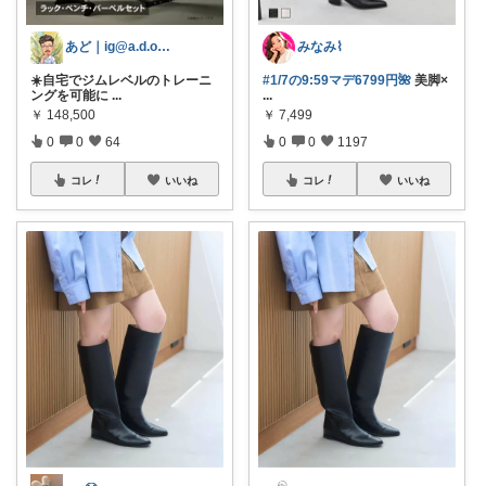
あど｜ig@a.d.o_protein
みなみ⌇
☀️自宅でジムレベルのトレーニ
#1/7の9:59マデ6799円🌺
美脚×
ングを可能に
...
...
￥
148,500
￥
7,499
0
0
64
0
0
1197
コレ
いいね
コレ
いいね