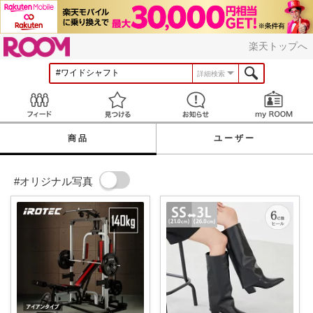
ROOM
楽天トップへ
詳細検索
Feed
見つける
お知らせ
商品
ユーザー
#オリジナル写真