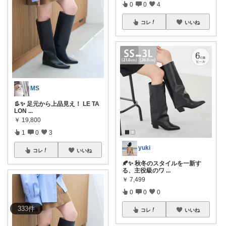
0
0
4
コレ
いいね
MS
👢✨ 足元から上品見え！ LE TA
LON
...
￥
19,800
1
0
3
yuki
コレ
いいね
🍂✨ 秋冬のスタイルを一新す
る、主役級のワ
...
￥
7,499
0
0
0
333
件
コレ
いいね