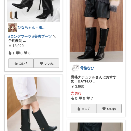
ひなちゃん・服屋 や食料品・生活必需品
#ロングブーツ
#美脚ブーツ
＼
予約殺到
...
￥
18,920
1
0
6
コレ
いいね
骨格なび
骨格ナチュラルさんにおすす
め！BAYFLO
...
￥
3,960
売切れ
0
0
7
コレ
いいね