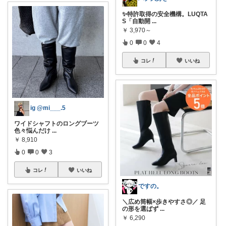
✨特許取得の安全機構。LUQTA
S「自動開
...
￥
3,970～
0
0
4
コレ
いいね
ig @mi___.5
ワイドシャフトのロングブーツ
色々悩んだけ
...
￥
8,910
0
0
3
コレ
いいね
ですの。
＼広め筒幅×歩きやすさ◎／ 足
の形を選ばず
...
￥
6,290