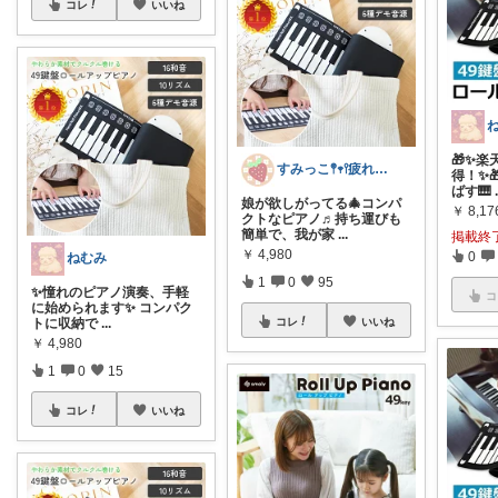
コレ
いいね
🎁✨楽
すみっこ𖤣𖥧𖥣疲れた日を少しラクに
得！✨
ばす🎹
娘が欲しがってる🎄コンパ
￥
8,17
クトなピアノ♬持ち運びも
簡単で、我が家
...
掲載終
￥
4,980
0
ねむみ
1
0
95
✨憧れのピアノ演奏、手軽
コ
に始められます✨ コンパク
トに収納で
...
コレ
いいね
￥
4,980
1
0
15
コレ
いいね