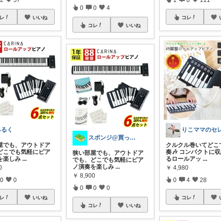
0
0
4
レ
いいね
コレ
コレ
いいね
みるく
スポンジ@買ってくれてありがとう！
屋でも、アウトドア
クルクル巻いてどこ
どこでも気軽にピア
奏🎶 コンパクトに
狭い部屋でも、アウトドア
を楽しみ
...
るロールアッ
...
でも、どこでも気軽にピア
ノ演奏を楽しみ
...
0
￥
4,980
￥
8,900
0
0
0
4
28
0
0
0
レ
いいね
コレ
コレ
いいね