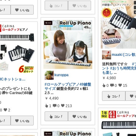
コレ
いいね
レ
いいね
ma
送料無料です☆
#
ント
#おうち時間充
も楽し
...
kuroppa
￥
4,980
MICネットショップ
#ロールアップピアノ49鍵盤
0
0
15
へのプレゼントにも
サイズ
鍵盤全長約72ｘ幅1
✨ Carinaの88鍵
2.5
...
コレ
￥
4,490
0
1
0
213
0
2
コレ
いいね
レ
いいね