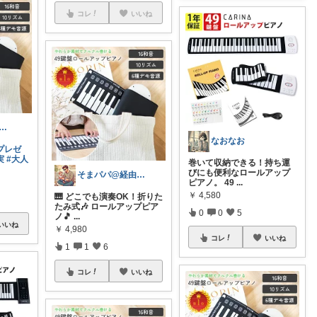
コレ
いいね
aki [コレ歓迎です♪]
なおなお
プレゼ
実
#大人
巻いて収納できる！持ち運
びにも便利なロールアップ
そまパパ@経由ありがとうございます🐶
ピアノ。 49
...
￥
4,580
🎹 どこでも演奏OK！折りた
たみ式🎶 ロールアップピア
0
0
5
ノ🎵
...
いいね
￥
4,980
コレ
いいね
1
1
6
コレ
いいね