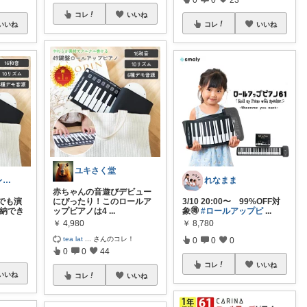
コレ
いいね
いいね
コレ
いいね
ユキさく堂
りこママのセレクトROOM
れなまま
赤ちゃんの音遊びデビュー
でも演
にぴったり！このロールア
3/10 20:00〜 99%OFF対
収納でき
ップピアノは4
...
象🉐
#ロールアップピ
...
￥
4,980
￥
8,780
tea lat
...
さんのコレ！
0
0
0
0
0
44
コレ
いいね
いいね
コレ
いいね