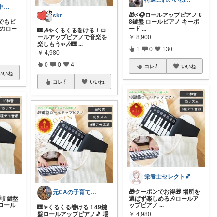
特選これいいね！🅶🅰🆁🅰🅶🅴
家電•グルメを中心にレビューします
🎁⚡🎧ロールアップピアノ 8
skr
でもピ
8鍵盤 ロールピアノ キーボ
盤のロー
ード
...
🎹🎶✨くるくる巻ける！ロ
ールアップピアノで音楽を
￥
8,900
楽しもう✨🎶🎹
...
1
0
130
￥
4,980
0
0
4
コレ
いいね
いいね
コレ
いいね
栄養士セレクト💕
🎁クーポンでお得🎁 場所を
元CAの子育ておしゃれLife♡
❕ 鍵盤
選ばず楽しめる🎶ロールア
ロール
ップピアノ
...
🎹✨くるくる巻ける！49鍵
盤ロールアップピアノ🎵 場
￥
4,980