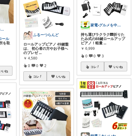
家電•グルメを中心にレビューします
ohana💎会員❁丁寧に暮らしたい🕊
持ち運びラクラク🎹折りた
ふるーつらんど
ロール
たみ式の88鍵ロールアップ
所を取
ピアノ！軽量
...
ロールアップピアノ 49鍵盤
は、 初心者の方やお子様へ
￥
6,999
のプレゼ
...
0
0
3
￥
4,580
0
0
2
コレ
いいね
いいね
コレ
いいね