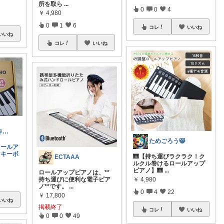
所を取ら
...
0
0
4
￥
4,980
0
1
6
コレ
いいね
いいね
コレ
いいね
まりんROOM@コレNG
ためごろう😸
ロールア
#キーボ
🎹【持ち運びラクラク！ク
ECTAAA
ルクル巻けるロールアップ
ピアノ】🎹
...
ロールアップピアノは、**
持ち運びに便利な電子ピア
￥
4,980
ノ**です。
...
0
4
22
￥
17,800
いいね
掲載終了
コレ
いいね
0
0
49