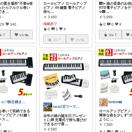
器の置き場所”不要w使
ロールピアノ ロールアップ
🎹✨ 娘の音楽のお供
ったらクルクル巻い
ピアノ 49 鍵盤 電子ピアノ
RTD電子ピアノをゲ
でき
...
持ち
...
✨🎹
...
80～
￥
3,460
￥
5,999
掲載終了
29
340
0
0
8
0
1
4
レ
いいね
コレ
コレ
いいね
キャパ狭主婦きぬこ｜チョコ大好き🍫😍
lunlun🍩
rara2児ワーママ☁️
る巻いて収納できる
ロールアップピアノ 6
アップピアノ61鍵！
簡単な曲を少しずつ
去年の娘の誕生日プレゼン
ース
...
ように
...
トに🎁 充電式で持ち運びが
できるので喜
...
0
￥
7,580
￥
4,580
2
57
1
0
111