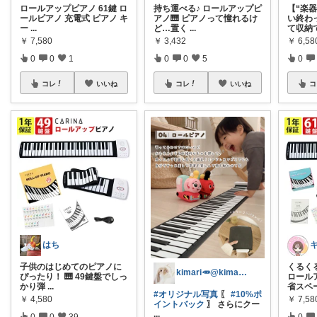
ロールアップピアノ 61鍵 ロ
持ち運べる♪ ロールアップピ
【“楽
ールピアノ 充電式 ピアノ キ
アノ🎹 ピアノって憧れるけ
い終わ
ー
...
ど…置く
...
て収納
￥
7,580
￥
3,432
￥
6,5
0
0
1
0
0
5
0
コレ
いいね
コレ
いいね
コ
はち
子供のはじめてのピアノに
くるく
kimari🥕@kimari___ia
ぴったり！ 🎹 49鍵盤でしっ
ロール
かり弾
...
省スペ
#オリジナル写真
〖
#10%ポ
￥
4,580
￥
7,58
イントバック
〗 さらにクー
...
0
0
39
0