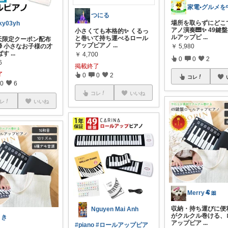
つにる
場所を取らずにどこ
ky03yh
アノ演奏🎹✨ 49鍵
小さくても本格的✨ くるっ
ルアップピ
...
と巻いて持ち運べるロール
楽天限定クーポン配布
アップピアノ
...
 小さなお子様の才
￥
5,980
ばす
...
￥
4,700
0
0
2
6
掲載終了
了
0
0
2
コレ
0
6
コレ
いいね
レ
いいね
Merry🐏🎀
収納・持ち運びに便利
Nguyen Mai Anh
がクルクル巻ける、
さき
アップピア
...
#piano
#ロールアップピア