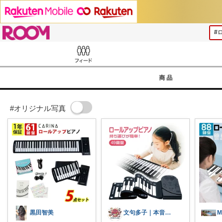
ROOM
Feed
商品
#オリジナル写真
黒田智美
文句多子｜本音で選ぶ、お得好きママ
M