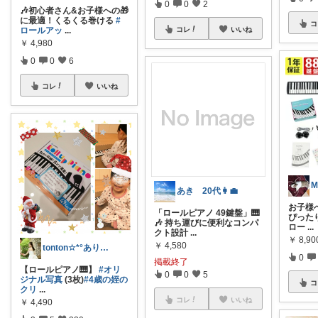
0
0
2
🎶初心者さん&お子様への🎁
に最適！くるくる巻ける
#
コ
ロールアッ
...
コレ
いいね
￥
4,980
0
0
6
コレ
いいね
あき 20代👩‍💼
お子様
「ロールピアノ 49鍵盤」🎹
ぴったり
🎶 持ち運びに便利なコンパ
ロー
...
クト設計
...
￥
8,90
￥
4,580
tonton☆*°ありがとうございます♡
0
掲載終了
【ロールピアノ🎹】
#オリ
0
0
5
ジナル写真
(3枚)
#4歳の姪の
コ
クリ
...
コレ
いいね
￥
4,490