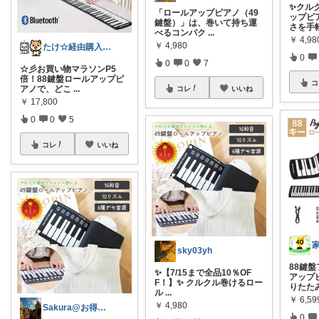
✨クル
「ロールアップピアノ（49
ップピ
鍵盤）」は、巻いて持ち運
さを手
べるコンパク
...
￥
4,98
￥
4,980
たけ☆経由購入感謝します！ありがとう！☆
0
0
0
7
☆彡お買い物マラソンP5
倍！88鍵盤ロールアップピ
コ
アノで、どこ
...
コレ
いいね
￥
17,800
0
0
5
コレ
いいね
sky03yh
88鍵
✨【7/15まで全品10％OF
アップピ
F！】✨ クルクル巻けるロー
りたた
ル
...
￥
6,59
￥
4,980
Sakura@お得な買い物研究中🐾
0