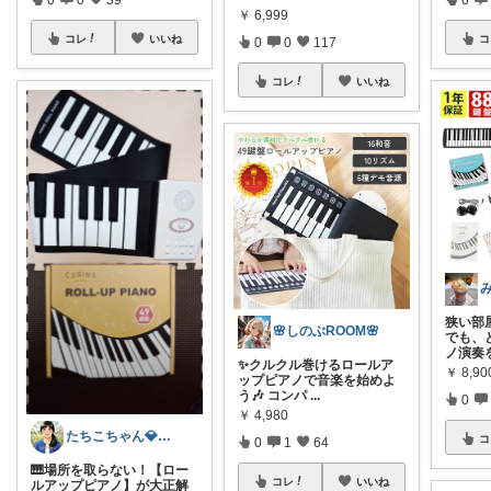
￥
6,999
コレ
いいね
コ
0
0
117
コレ
いいね
狭い部
🌸しのぶROOM🌸
でも、
ノ演奏
✨クルクル巻けるロールア
￥
8,90
ップピアノで音楽を始めよ
う🎶 コンパ
...
0
￥
4,980
たちこちゃん💎🐢 月始めはオリ写中心
コ
0
1
64
​🎹場所を取らない！【ロー
コレ
いいね
ルアップピアノ】が大正解