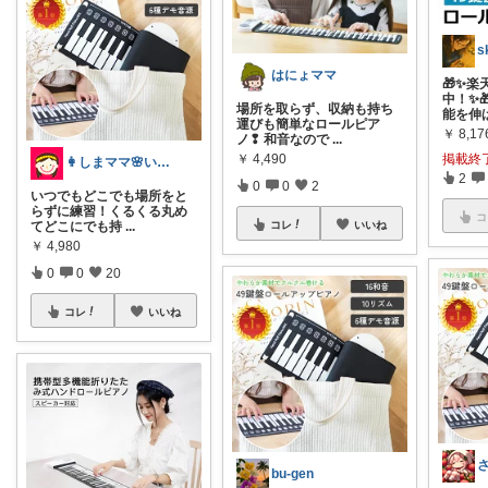
s
はにょママ
🎁✨
中！✨
場所を取らず、収納も持ち
能を伸
運びも簡単なロールピア
￥
8,17
ノ❢ 和音なので
...
掲載終
￥
4,490
👩しまママ🌸いつも経由ありがとう♡
2
0
0
2
いつでもどこでも場所をと
らずに練習！くるくる丸め
コ
てどこにでも持
...
コレ
いいね
￥
4,980
0
0
20
コレ
いいね
bu-gen