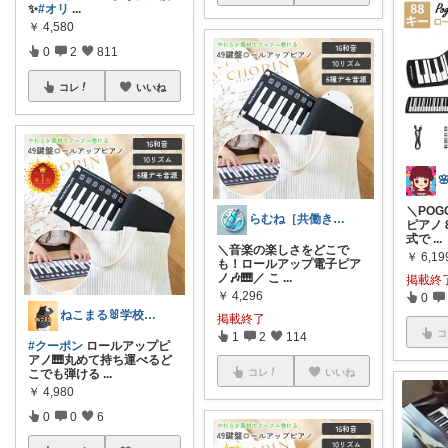
✨ ​
#オリ
...
￥
4,580
0
2
811
コレ
いいね
＼POG
らむね［共働き時短家電ナビ］
ピアノ
式で
...
＼音楽の楽しさをどこで
￥
6,19
も！ロールアップ電子ピア
ノ🎶🎹／ こ
...
掲載終
￥
4,296
0
ねこまる🐰学校🐰kids🐰キャンプ
掲載終了
コ
1
2
114
#クーポン
ロールアップピ
アノ🎹丸めて持ち運べるど
こでも弾ける
...
コレ
いいね
￥
4,980
0
0
6