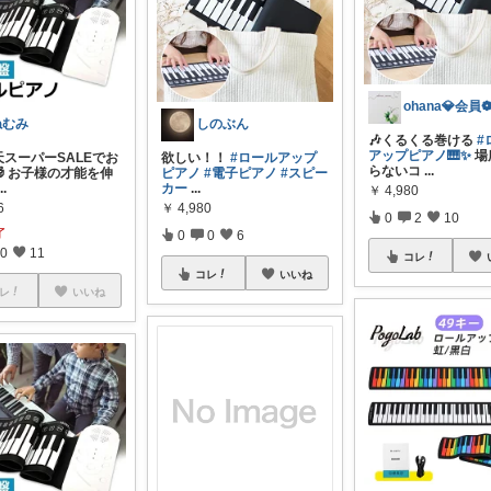
ねむみ
しのぶん
🎶くるくる巻ける
#
アップピアノ🎹✨
場
天スーパーSALEでお
欲しい！！
#ロールアップ
らないコ
...
 お子様の才能を伸
ピアノ
#電子ピアノ
#スピー
...
カー
...
￥
4,980
6
￥
4,980
0
2
10
了
0
0
6
0
11
コレ
コレ
いいね
レ
いいね