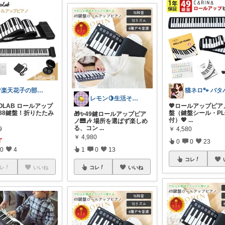
🌸楽天花子の部屋🌸
レモン🍋生活そのものが愛🤍
OLAB ロールアップ
💖ロールアップピアノ
 88鍵盤！折りたたみ
盤（鍵盤シール・P
🎁✨49鍵ロールアップピア
付）💖
...
ノ🎹🎶 場所を選ばず楽しめ
る、コン
...
9
￥
4,580
￥
4,980
了
0
0
23
0
4
1
0
13
コレ
レ
いいね
コレ
いいね