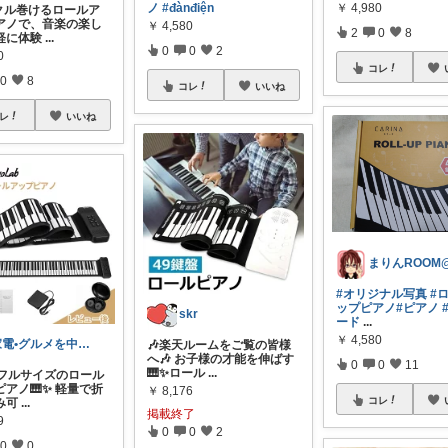
ノ
#đànđiện
￥
4,980
クル巻けるロールア
アノで、音楽の楽し
￥
4,580
2
0
8
軽に体験
...
0
0
2
0
コレ
0
8
コレ
いいね
レ
いいね
#オリジナル写真
#
ップピアノ
#ピアノ
skr
ード
...
￥
4,580
家電•グルメを中心にレビューします
🎶楽天ルームをご覧の皆様
へ🎶 お子様の才能を伸ばす
0
0
11
🎹✨ロール
...
盤フルサイズのロール
アノ🎹✨ 軽量で折
￥
8,176
コレ
み可
...
掲載終了
9
0
0
2
0
0