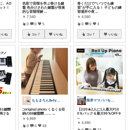
に、AO
色彩で音階を学ぶ巻ける鍵
巻くだけで“いつでも練
ット！
盤 色分けされた鍵盤が視覚
習”が手に入る！ 子どもの練
的な音階理解
...
習場所や夜
...
￥
7,540
￥
4,580
0
0
5
0
0
3
いいね
コレ
いいね
コレ
いいね
ももまろん🦢4y＆2y boys
限界ママパパを救う時短・神アイテム|ふみ
1鍵🎹
□original photo くるくる収
【2/20★2人に1人最大P10
弾ける
納の88鍵盤🎹 ……
...
0％バック＆最大99％OFFキ
...
￥
6,999
￥
4,490
0
0
49
0
0
23