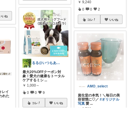
￥
9,240
0
0
2
いいね
コレ
いいね
るる@いつもありがとうございます
最大20%OFFクーポン対
象！愛犬の健康をトータル
ケアするミシ
...
￥
1,000～
AMO_select
キレイ
0
0
9
資生堂の本気！＼毎日の美
われた
容習慣に♡／
#オリジナル
写真
愛
...
コレ
いいね
￥
9,720
1
0
6
いいね
コレ
いいね