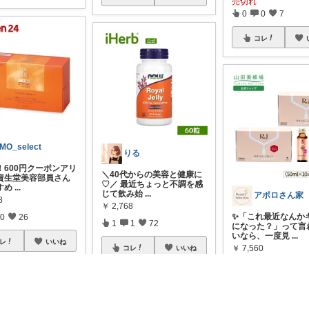
売切れ
0
0
7
コレ
MO_select
りる
！600円クーポンアリ
＼40代からの美容と健康に
役資生堂美容部員さん
♡／ 最近ちょっと不調を感
すめ
...
じて飲み始
...
アポロさん家
8
￥
2,768
✨「これ最近なんか
0
26
1
1
72
になった？」って言
いなら、一度見
...
レ
いいね
￥
7,560
コレ
いいね
0
0
184
コレ