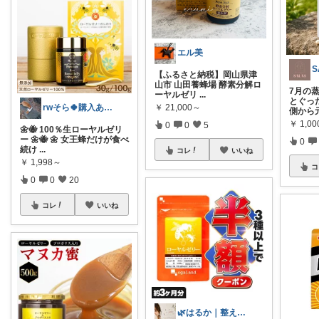
エル美
S
【ふるさと納税】岡山県津
山市 山田養蜂場 酵素分解ロ
7月の
ーヤルゼリ
...
とぐっ
rwそら🍀購入ありがとうございます🍀
￥
21,000～
側から
￥
1,00
0
0
5
🌼🐝 100％生ローヤルゼリ
ー 🌼🐝 🌼 女王蜂だけが食べ
0
続け
...
コレ
いいね
￥
1,998～
コ
0
0
20
コレ
いいね
🌿はるか｜整える×健康習慣×予防