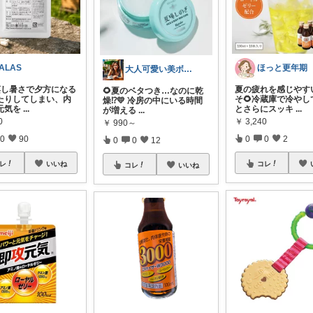
ALAS
ほっと更年期
大人可愛い美ボディ研究所Premium
蒸し暑さで夕方になる
夏の疲れを感じやす
🌻夏のベタつき…なのに乾
たりしてしまい、内
そ🌻冷蔵庫で冷やし
燥⁉️💛 冷房の中にいる時間
元気を
...
とさらにスッキ
...
が増える
...
0
￥
3,240
￥
990～
0
90
0
0
2
0
0
12
レ
いいね
コレ
コレ
いいね