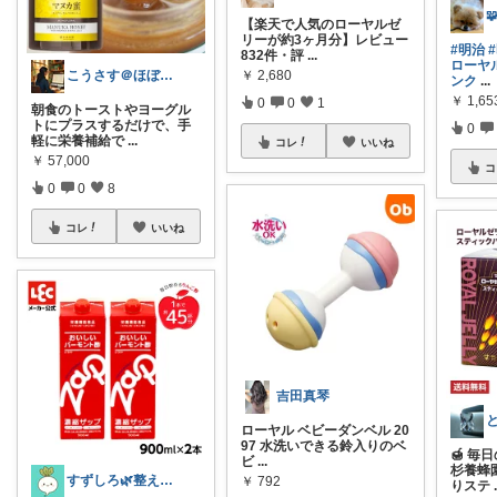

【楽天で人気のローヤルゼ
リーが約3ヶ月分】レビュー
#明治
832件・評
...
ローヤ
こうさす＠ほぼ毎日更新
￥
2,680
ンク
...
￥
1,65
0
0
1
朝食のトーストやヨーグル
トにプラスするだけで、手
0
軽に栄養補給で
...
コレ
いいね
￥
57,000
コ
0
0
8
コレ
いいね
吉田真琴
と
ローヤル ベビーダンベル 20
97 水洗いできる鈴入りのベ
🍯 毎
ビ
...
杉養蜂
すずしろ🌿整えながら、ゆるく暮らす
￥
792
りステ