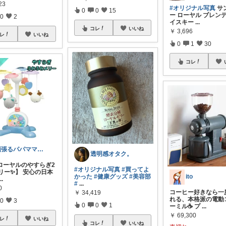
23
#オリジナル写真
サ
0
0
15
ー ローヤル ブレン
0
2
イスキー
...
コレ
いいね
￥
3,696
レ
いいね
0
1
30
コレ
頑張るパパママ応援隊@育児・子供用品紹介
透明感オタク。
ローヤルのやすらぎ2
#オリジナル写真
#買ってよ
メリー✨】 安心の日本
かった
#健康グッズ
#美容部
ito
...
#
...
0
コーヒー好きなら一
￥
34,419
れる、本格派の電動
0
3
0
0
1
ーミル☕️ プ
...
￥
69,300
レ
いいね
コレ
いいね