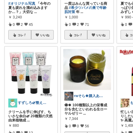
#オリジナル写真
「今年の
一度はみんな買っている商
夏でも
夏も疲れを溜め込みます
品
#希少ツバメの巣で年齢
っぱり
か…？」大切な
...
肌対策
年
...
みずし
￥
3,240
￥
1,000
￥
990
0
2
45
0
2
71
0
コレ
いいね
コレ
いいね
コ
rwそら🍀購入ありがとうございます🍀
すずしろ🌿整えながら、ゆるく暮らす
🐝🍀 100種類以上の栄養成
分を含むといわれる生ロー
クリームを手に伸ばす、ち
忙しい
ヤルゼリー
...
いさな余白🌿 20種類の天然
りした
￥
7,344
由来植物成
...
✨ 高麗
￥
880
￥
1,40
0
0
56
0
0
12
0