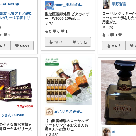
3PEA©️E🧩
平野彩音
room_🪻2bb7d8bc05
#即攻元気アミノ酸&
ローヤル クッキー
指定医薬部外品 ビタカイザ
ルゼリー
#栄養ドリ
クッキーの形をした
ー W3000 100mL
...
用歯がた
...
￥
78
3
￥
523
0
0
1
0
2
0
0
1
コレ
いいね
レ
いいね
コレ
みハリネズみ＠健康オタク
っさん260508
【山田養蜂場のローヤルゼ
日の小さな贅沢習慣✨
リードリンク🧉お父さんお
園 ローヤルゼリー入
母さんへの贈り
...
pi
...
￥
3,585