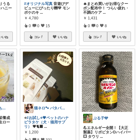
りうる
#オリジナル写真
音遊びデ
🔥まとめ買いがお得なクー
ーハニー
ビューにぴったり🎹💛 モン
ポン配布中！ つらい疲れ・
ポケのキ
...
不調のケア
...
￥
4,780
￥
1,431
0
0
15
0
0
8
いいね
コレ
いいね
コレ
いいね
rwそら🍀購入ありがとうございます🍀
猫ネロ🐾 バタバタで🙏中々来れないの
の栄養成
⭐
#お試し⭐💗ペットのハナ
ぶる子🩵
生ロー
ビラタケ（犬・猫用サプ
リ）
💗🐈‍⬛
...
💪エネルギー全開！【大正
￥
1,200
製薬】リポビタンDハイパー
💥 タウリ
...
0
8
331