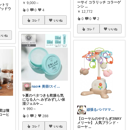
ーサイ コラリッチ コラーゲ
￥
9,000～
ントリ
ンシ
...
デッドウ
0
0
4
￥
12,772
0
0
2
コレ
いいね
コレ
いいね
いいね
nao★ 美容/スイーツ/ギフト
✨夏のベタつきも乾燥も気
になる人へ みずみずしい保
湿ジェル✨
...
￥
990～
頑張るパパママ応援隊@育児・子供用品紹介
度は憧
コーヒ
0
2
288
【ローヤルのやすらぎ3WAY
メリー✨】 人気ブランド・
ローヤ
...
コレ
いいね