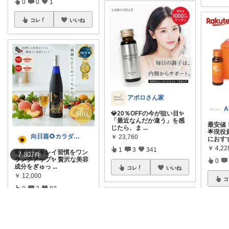
0
0
1
コレ
いいね
アポロさん家
A
💎20％OFFの今が狙い目✨
「最近なんだか違う」を感
最安値
じたら、ま
...
🌟現
向日葵🌻カラダ悦ぶroom
￥
23,760
におす
￥
4,22
1
3
341
🌸毎日のキレイ習慣をワン
7,807
件
ランクアップ✨ 贅沢な美容
0
成分をぎゅっ
...
コレ
いいね
￥
12,000
コ
0
2
82
コレ
いいね