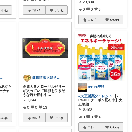
￥
29,800
0
0
8
いいね
コレ
いいね
コレ
いいね
Daily Select｜日用品・食品
健康情報大好き🍵ねり梅
るあなた
高麗人参とローヤルゼリー
teruru555
ーチャ
が入っていて風邪を引きそ
うな時や疲れや
...
#大正製薬ダイレクト
【2
￥
1,344
0%OFFクーポン配布中】大
正製薬
...
0
0
13
￥
6,480
0
0
41
いいね
コレ
いいね
コレ
いいね