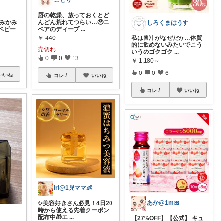
ことり
唇の乾燥、放っておくとど
かみかみ
んどん荒れてつらい…🥹ニ
しろくまはうす
ベビー
ベアのディープ
...
￥
440
私は青汁がなぜだか…体質
的に飲めないみたいでこう
売切れ
いうのゴクゴク
...
0
0
13
￥
1,180～
0
0
6
いいね
コレ
いいね
コレ
いいね
iri@1児ママ👶
あか@1m🎀
✨美容好きさん必見！4日20
時から使える先着クーポン
配布中🎁エ
...
【27%OFF】【公式】 キュ