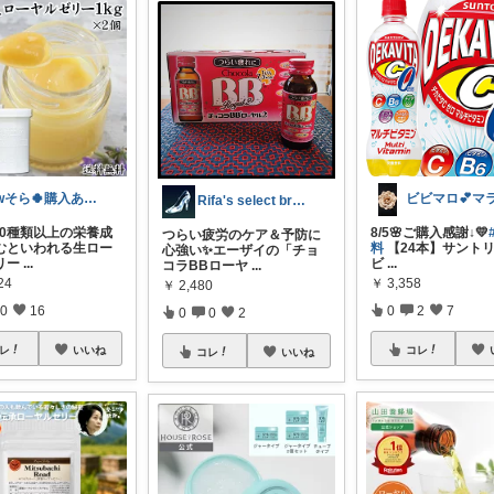
rwそら🍀購入ありがとうございます🍀
Rifa's select branch
 100種類以上の栄養成
8/5🌸ご購入感謝↓💛
つらい疲労のケア＆予防に
むといわれる生ロー
料
【24本】サントリ
心強い✨エーザイの「チョ
リー
...
ビ
...
コラBBローヤ
...
24
￥
3,358
￥
2,480
0
16
0
2
7
0
0
2
レ
いいね
コレ
コレ
いいね