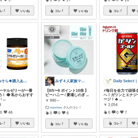
レ
いいね
コレ
いいね
コレ
rwそら🍀購入ありがとうございます🍀
みず４人家族ママ★３０代子育て奮闘中🙆
生ローヤルゼリーが一番
【8/5〜6 ポイント10倍 】
⚡毎日を全力で頑張
！ 🐝 私からおすす
ビーハニー / 夏場しのぎ
...
へ！ガツンとエナジ
い
...
ージ！🔥
...
￥
990～
3
￥
2,054
maomao
さんのコレ！
0
46
0
0
7
0
0
6
レ
いいね
コレ
コレ
いいね