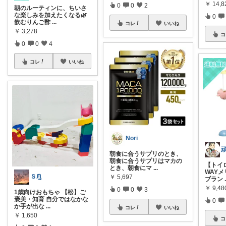
￥
14,8
0
0
2
朝のルーティンに、ちいさ
な楽しみを加えたくなる🌿
0
飲むりんご酢
...
コレ
いいね
￥
3,278
コ
0
0
4
コレ
いいね
Nori
朝食に合うサプリのとき、
朝食に合うサプリはマカの
【トイ
とき、朝食にマ
...
WAY
Ｓᙏ̤̫͚
￥
5,697
ブラン
￥
9,48
0
0
3
1歳向けおもちゃ 【松】ご
褒美・知育 自分ではなかな
0
か手が出な
...
コレ
いいね
￥
1,650
コ