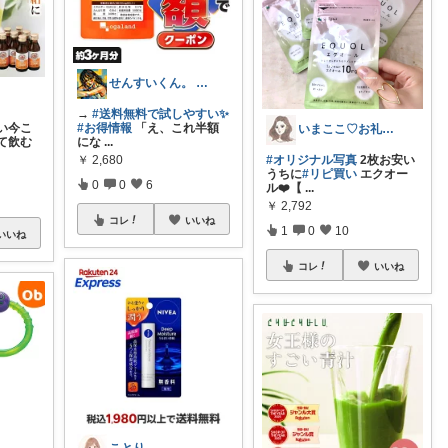
せんすいくん。 ＼情報の海へダイブ／
→
#送料無料で試しやすい✨
い今こ
#お得情報
「え、これ半額
いまここ♡お礼はプロフ＆詳細投稿に🙏♡
て飲む
にな
...
￥
2,680
#オリジナル写真
2枚お安い
うちに
#リピ買い
エクオー
0
0
6
ル❤️【
...
￥
2,792
コレ
いいね
1
0
10
いいね
コレ
いいね