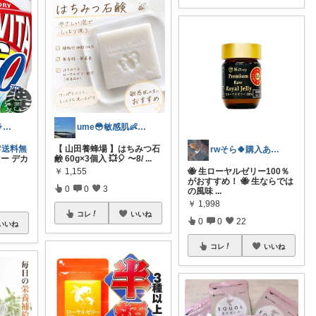
ビビマロ💕マラソン不参加🙏
ume😳敏感肌👶🧴👗
#送料無
【 山田養蜂場 】はちみつ石
rwそら🍀購入ありがとうございます🍀
ー デカ
鹸 60g×3個入 💥🎈 〜8/
...
￥
1,155
🐝 生ローヤルゼリー100％
がおすすめ！ 🐝 生ならでは
0
0
3
の風味
...
￥
1,998
コレ
いいね
0
0
22
いいね
コレ
いいね