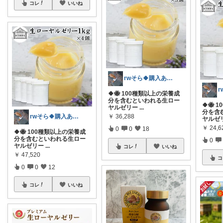
コレ
いいね
rwそら🍀購入ありがとうございます🍀
🍀🐝 100種類以上の栄養成
分を含むといわれる生ロー
🍀🐝
ヤルゼリー
...
分を含
rwそら🍀購入ありがとうございます🍀
￥
36,288
ヤルゼ
￥
24,6
0
0
18
🍀🐝 100種類以上の栄養成
分を含むといわれる生ロー
0
ヤルゼリー
...
コレ
いいね
￥
47,520
コ
0
0
12
コレ
いいね