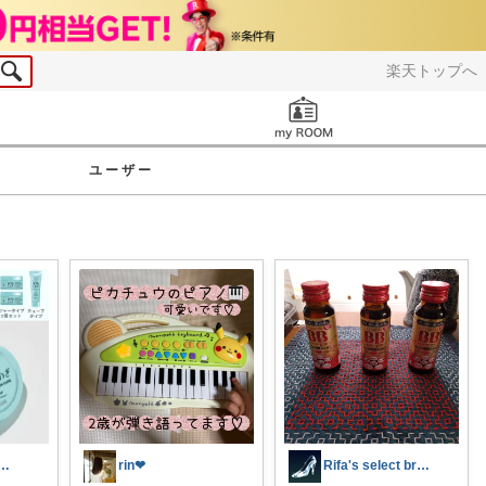
楽天トップへ
お知らせ
ユーザー
｜ワーママの快適な暮らし🌿
rin❤︎
Rifa's select branch