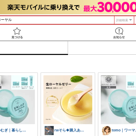
詳細検索
見つける
つむぎ｜暮らしを少し豊かに
rwそら🍀購入ありがとうございます🍀
tomo