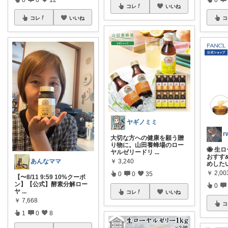
コレ
いいね
コレ
いいね
コ
ヤギノミミ
大切な方への健康を願う贈
り物に。山田養蜂場のロー
🐝 
ヤルゼリードリ
...
おすすめ
あんなママ
￥
3,240
めした
￥
2,00
0
0
35
【〜8/11 9:59 10%クーポ
ン】【公式】酵素分解ロー
0
ヤ
...
コレ
いいね
￥
7,668
コ
1
0
8