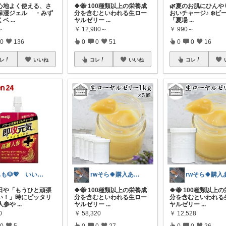
心地よく使える、さ
🍀🐝 100種類以上の栄養成
🌿夏のお肌にひんや
保湿ジェル ・みず
分を含むといわれる生ロー
おいチャージ♪ ❄️ビ
くベ
...
ヤルゼリー
...
「夏場
...
～
￥
12,980～
￥
990～
0
136
0
0
51
0
0
16
レ
いいね
コレ
いいね
コレ
もも🐶💖 いいね♡フォロー感謝です✨
rwそら🍀購入ありがとうございます🍀
日や「もうひと頑張
🍀🐝 100種類以上の栄養成
🍀🐝 100種類以上
い！」時にピッタリ
分を含むといわれる生ロー
分を含むといわれる
人参や
...
ヤルゼリー
...
ヤルゼリー
...
0
￥
58,320
￥
12,528
0
5
0
0
27
0
0
26