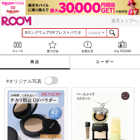
ROOM
楽天トップへ
詳細検索
Feed
見つける
お知らせ
商品
ユーザー
#オリジナル写真