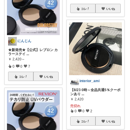
コレ
いいね
にんじん
★新発売★【公式】レブロン カ
ラーステイ
...
￥
2,420～
0
0
7
コレ
いいね
interior_ami
【8/23 0時～全品共通5％クーポ
ンあり
...
￥
2,420
売切れ
0
0
2
コレ
いいね