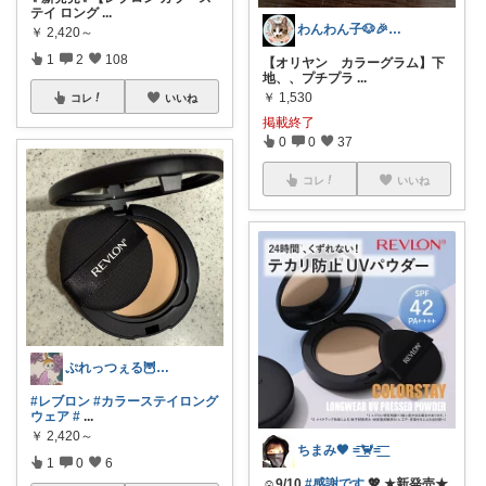
テイ ロング
...
わんわん子🐶🎉アツイ🫠
￥
2,420～
1
2
108
【オリヤン カラーグラム】下
地、、プチプラ
...
￥
1,530
コレ
いいね
掲載終了
0
0
37
コレ
いいね
ぷれっつぇる🦉🤍いつもありがとう🤍
#レブロン
#カラーステイロング
ウェア
#
...
￥
2,420～
ちまみ🖤 =͟͟͞͞🦀=͟͟͞͞
1
0
6
☺️9/10
#感謝です
💖 ★新発売★