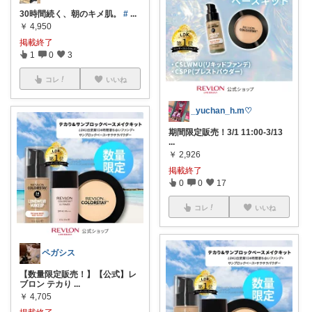
30時間続く、朝のキメ肌。
#
...
￥
4,950
掲載終了
1
0
3
コレ
いいね
_yuchan_h.m♡
期間限定販売！3/1 11:00-3/13
...
￥
2,926
掲載終了
0
0
17
コレ
いいね
ペガシス
【数量限定販売！】【公式】レ
ブロン テカり
...
￥
4,705