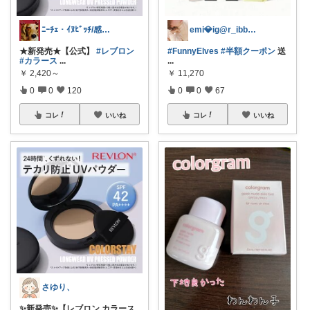
ﾆｰﾁｪ・ｲﾇﾋﾞｯﾁ/感謝✨主に購入
emi💎ig@r_ibbon_💍💎
★新発売★【公式】
#レブロン
#FunnyElves
#半額クーポン
送
#カラース
...
...
￥
2,420～
￥
11,270
0
0
120
0
0
67
コレ
いいね
コレ
いいね
さゆり、
✨新発売✨【レブロン カラース