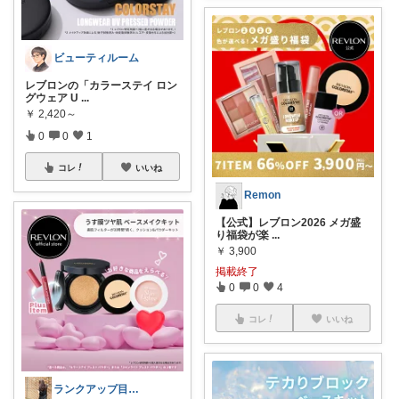
ビューティルーム
レブロンの「カラーステイ ロン
グウェア U
...
￥
2,420～
0
0
1
コレ
いいね
Remon
【公式】レブロン2026 メガ盛
り福袋が楽
...
￥
3,900
掲載終了
0
0
4
コレ
いいね
ランクアップ目指して今月頑張ります🔥