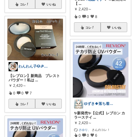
【
...
コレ
いいね
￥
2,420～
0
0
8
コレ
いいね
わんわん子🐶🎉アツイ🫠
【レブロン】新商品 プレスト
パウダー！私は
...
￥
2,420～
0
0
7
ゆずき🍀落ち着いた黒と家族４人🐰🐇
コレ
いいね
✨新発売✨【公式】レブロン カ
ラーステイ
...
￥
2,420～
さゆり、
さんのコレ！
0
0
6