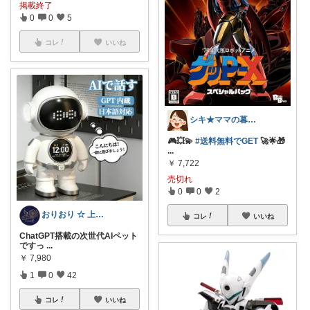
掲載終了
0
0
5
コレ
いいね
シキ★ママの暮らし、キッズ
🎮💥💫
#送料無料でGET
🚀🌟🎁
...
￥
7,722
売切れ
0
0
2
おりおり ☆ 上限🙏
コレ
いいね
ChatGPT搭載の次世代AIペット
ですっ
...
￥
7,980
1
0
42
コレ
いいね