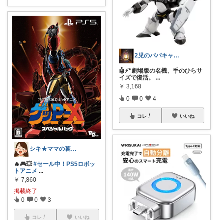
2児のパパキャンパー
🤖⚡“劇場版の名機、手のひらサ
イズで復活。
...
￥
3,168
0
0
4
コレ
いいね
シキ★ママの暮らし、キッズ
🔥🎮💥
#セール中！PS5ロボッ
トアニメ
...
￥
7,860
掲載終了
0
0
3
コレ
いいね