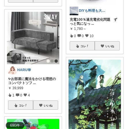
DIYも料理も大好き！
充電100％過充電劣化問題 ず
っと気になっ
...
￥
1,780～
0
0
10
コレ
いいね
HARU🌸
✨お部屋に魔法をかける理想の
コンパクトソフ
...
￥
39,999
1
0
4
コレ
いいね
690
件