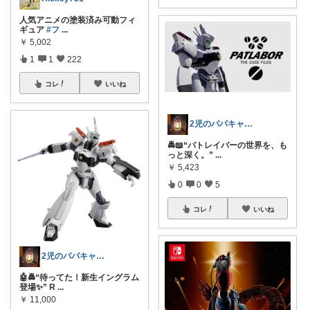
人気アニメの塗装済み可動フィ
ギュア
#フ
...
￥
5,002
1
1
222
コレ
いいね
2児のパパキャンパー
🚔📖“パトレイバーの世界を、も
っと深く。”
...
￥
5,423
0
0
5
コレ
いいね
2児のパパキャンパー
🤖🚔“待ってた！新生イングラム
登場✨” R
...
￥
11,000