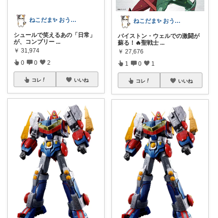
ねこだま✨ おうち時間充実ROOM🐾
ねこだま✨ おうち時間充実ROOM🐾
シュールで笑えるあの「日常」
バイストン・ウェルでの激闘が
が、コンプリー
...
蘇る！🔥聖戦士
...
￥
31,974
￥
27,676
0
0
2
1
0
1
コレ
いいね
コレ
いいね