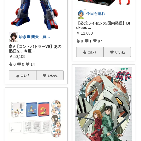
今日も晴れ
【公式ライセンス/国内発送】Bl
okees
...
￥
12,680
ゆき🛍️ 楽天「買ってよかった」を厳選
0
1
97
🤖⚡【コン・バトラーV6】あの
熱狂を、今度
...
コレ
いいね
￥
50,109
0
0
14
コレ
いいね