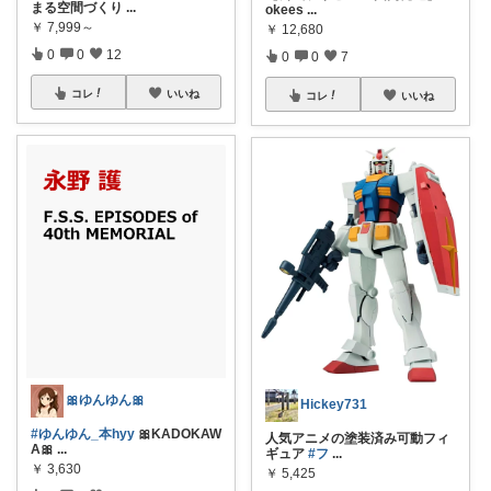
まる空間づくり
...
okees
...
￥
7,999～
￥
12,680
0
0
12
0
0
7
コレ
いいね
コレ
いいね
🎀ゆんゆん🎀
Hickey731
#ゆんゆん_本hyy
🎀KADOKAW
人気アニメの塗装済み可動フィ
A🎀
...
ギュア
#フ
...
￥
3,630
￥
5,425