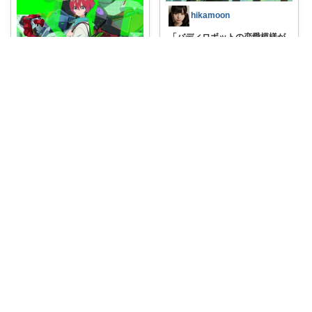
hikamoon
「バディロボットの恋愛模様が
楽しみのアニメ
...
￥
8,580
1
0
2
コレ
いいね
飯田天哉⭐️@iida.tennya
📚✨【楽天ブックスならいつで
も送料無料】✨
...
￥
5,362
0
0
3
コレ
いいね