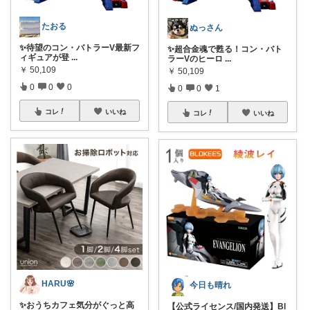
たおる
ぬっさん
✨待望のコン・バトラーV最新フ
✨超合金魂で甦る！コン・バト
ィギュアが登
...
ラーVのヒーロ
...
￥
50,109
￥
50,109
0
0
0
0
0
1
コレ
いいね
コレ
いいね
HARU🌸
今日も晴れ
✨おうちカフェ気分がぐっと高
【公式ライセンス/国内発送】Bl