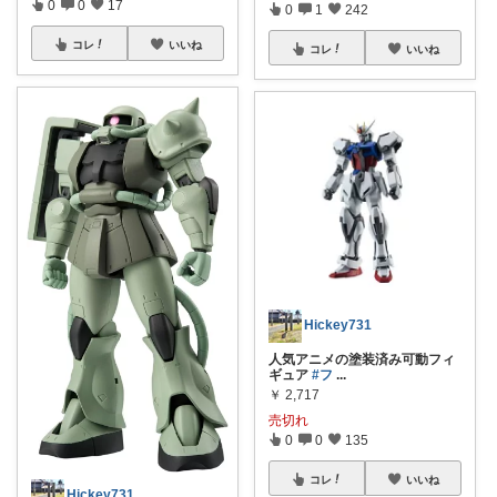
0
0
17
0
1
242
コレ
いいね
コレ
いいね
Hickey731
人気アニメの塗装済み可動フィ
ギュア
#フ
...
￥
2,717
売切れ
0
0
135
コレ
いいね
Hickey731