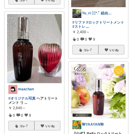
Yu_ri ❁⃘*.ﾟ 経由購入感謝😊
#リファ
#ロックトリートメント
#ストレ
...
￥
2,400～
0
0
9
コレ
いいね
maachan
#オリジナル写真
ヘアトリート
メント リ
...
￥
2,640～
0
0
8
🌺YAAYAN🌺
コレ
いいね
【公式】ReFa ロックトリート