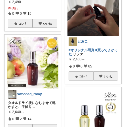
￥
2,490
売切れ
0
0
15
コレ
いいね
とおこ
#オリジナル写真
#買ってよかっ
た
リファ
...
￥
2,400～
0
0
65
コレ
いいね
swooned_romy
タオルドライ後になじませて乾
かすと、手触り
...
￥
2,640～
0
2
14