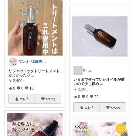
ワンオペ2歳児ママ宅建士
y𓂃𓂂
リファのロックトリートメント
がよかった🤍
...
いままで使っていたオイルが重
￥
2,400～
いので少し軽め
...
0
0
15
￥
2,395
0
0
22
コレ
いいね
コレ
いいね