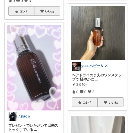
0
0
31
コレ
いいね
yuu. ベビー＆ママおすすめ商品🌿
ヘアドライのまえのワンステッ
プで 軽やかに
...
￥
2,640～
0
0
3
コレ
いいね
☆nao☆
プレゼントでいただいて以来ス
トックしている
...