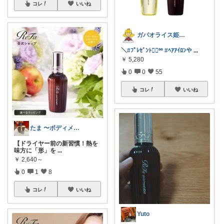
コレ
いいね
ガパオライス姫👸🌶️🌶️🌶️
＼
#ﾌﾟﾚｾﾞﾝﾄ╋⃞ྉ
#ﾍｱｱｲﾛﾝや
...
￥
5,280
0
0
55
コレ
いいね
たま 〜ボディメイクから人生を変える〜
【ドライヤー前の新習慣！熱を
味方に「形」を
...
￥
2,640～
0
1
8
コレ
いいね
Yuto