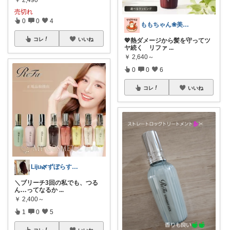
売切れ
0
0
4
ももちゃん❀美容関係•韓国コスメ
コレ
いいね
💖熱ダメージから髪を守ってツ
ヤ続く リファ
...
￥
2,640～
0
0
6
コレ
いいね
Liju🌿ずぼらすぎる主婦💫
＼ブリーチ3回の私でも、つる
ん…ってなるか
...
￥
2,400～
1
0
5
コレ
いいね