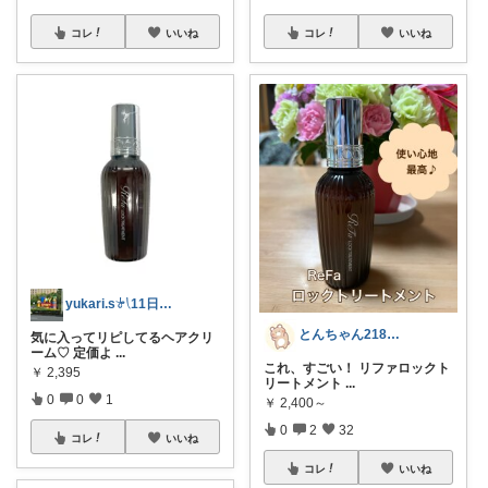
コレ
いいね
コレ
いいね
yukari.s𓍯11日経由購入感謝
とんちゃん218🐢ｺﾒﾝﾄ👀🫶
気に入ってリピしてるヘアクリ
ーム♡ 定価よ
...
これ、すごい！ リファロックト
￥
2,395
リートメント
...
0
0
1
￥
2,400～
0
2
32
コレ
いいね
コレ
いいね