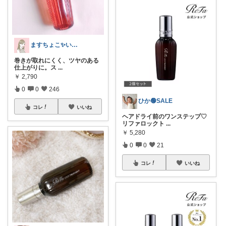
ますちょこ✨いつも感謝しております☺️✨
巻きが取れにくく、ツヤのある
仕上がりに。ス
...
￥
2,790
0
0
246
ひか🟢SALE
コレ
いいね
ヘアドライ前のワンステップ♡
リファロックト
...
￥
5,280
0
0
21
コレ
いいね