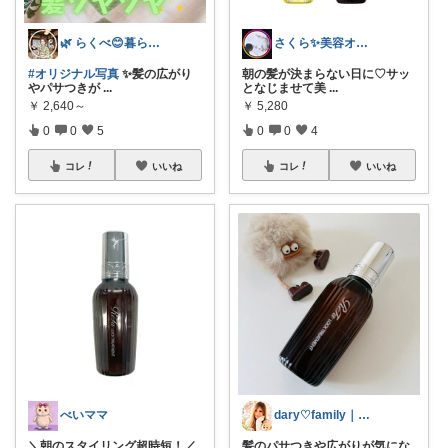
🌿 らくべ😊暮らしの知恵といいもの
さくら✨美容オタク
#オリジナル写真
✨髪の広がり
朝の髪が決まらない日に♡サッ
やパサつきが
...
となじませて美
...
￥
2,640～
￥
5,280
0
0
5
0
0
4
コレ
いいね
コレ
いいね
べいママ
dary♡family｜厳選アイテム✨
＼朝のスタイリング超時短！／
髪のパサつきや広がりが気にな