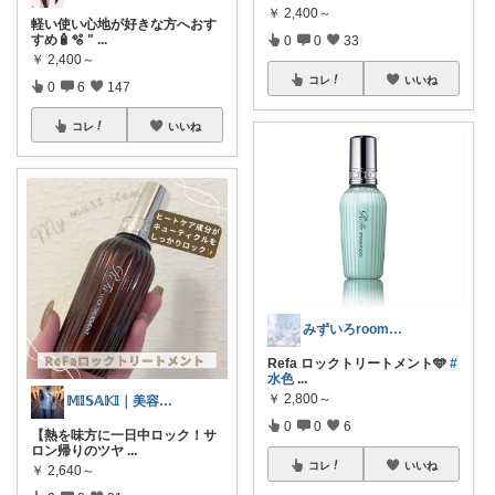
￥
2,400～
軽い使い心地が好きな方へおす
すめ🧴🫧 "
...
0
0
33
￥
2,400～
コレ
いいね
0
6
147
コレ
いいね
みずいろroom🩵便利×かわいい
Refa ロックトリートメント🩵
#
水色
...
￥
2,800～
𝕄𝕀𝕊𝔸𝕂𝕀｜美容好きママ✧
0
0
6
【熱を味方に一日中ロック！サ
ロン帰りのツヤ
...
コレ
いいね
￥
2,640～