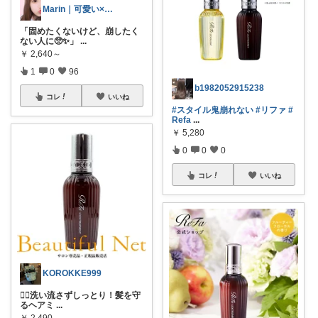
Marin｜可愛い×ブランド美容
「固めたくないけど、崩したく
ない人に🥺✨」
...
￥
2,640～
1
0
96
b1982052915238
コレ
いいね
#スタイル鬼崩れない
#リファ
#
Refa
...
￥
5,280
0
0
0
コレ
いいね
KOROKKE999
💆‍♀️洗い流さずしっとり！髪を守
るヘアミ
...
￥
2,490