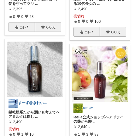
髪を守ってツヤ
...
る10代長女の
...
￥
2,395
￥
2,490
売切れ
0
0
28
0
0
100
コレ
いいね
コレ
いいね
すーず@きれいのメモroom
ema+
髪乾燥系たから潤いも考えてヘ
アミルクは探し
...
ReFa公式ショップ/へアドライ
の熱から髪
...
￥
2,490
￥
2,640～
売切れ
0
1
10
1
3
83