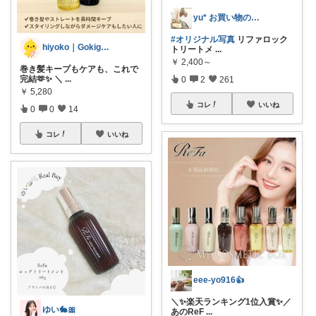
yu* お買い物のみ🙇
#オリジナル写真
リファロック
hiyoko｜Gokigenラボ🐥🫧
トリートメ
...
￥
2,400～
巻き髪キープもケアも、これで
完結🫶✨ ＼
...
0
2
261
￥
5,280
コレ
いいね
0
0
14
コレ
いいね
eee-yo916👍
＼✨楽天ランキング1位入賞✨／
ゆい🐇🎀
あのReF
...