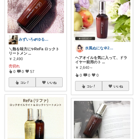
みずいろ🌿ゆるミニマリストの暮らし
水風ぬにな＠2児ワーママ
＼熱を味方に✨ReFa ロックト
リートメン
...
ヘアオイルを気に入って、ドラ
￥
2,490
イヤー前用のト
...
売切れ
￥
2,640～
0
0
57
0
0
0
コレ
いいね
コレ
いいね