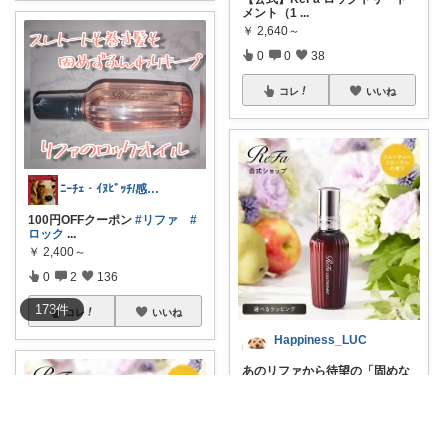
メント（1
...
￥
2,640～
0
0
38
コレ
いいね
ﾆｰﾁｪ・ｲﾇﾋﾞｯﾁ/感謝✨主に購入
100円OFFクーポン
#リファ
#
ロック
...
￥
2,400～
0
2
136
173
件
コレ
いいね
Happiness_LUC
あのリファから待望の「固めな
い」ロックトリ
...
￥
2,640～
0
0
2