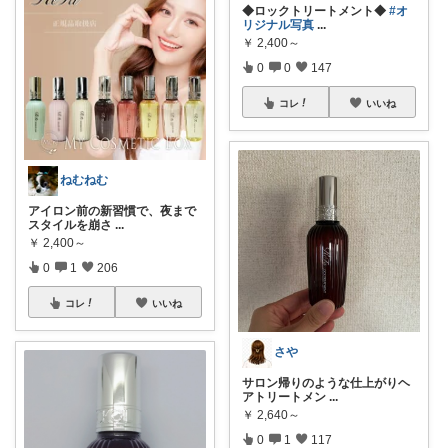
◆ロックトリートメント◆
#オ
リジナル写真
...
￥
2,400～
0
0
147
コレ
いいね
ねむねむ
アイロン前の新習慣で、夜まで
スタイルを崩さ
...
￥
2,400～
0
1
206
コレ
いいね
さや
サロン帰りのような仕上がりヘ
アトリートメン
...
￥
2,640～
0
1
117