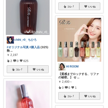
コレ
いいね
chihi_r0_ ちひろ
#オリジナル写真
#購入品
(3/25)
熱
...
￥
2,197
2
0
625
HI ROOM
コレ
いいね
【質感までロックする、リファ
の秘密。】 せ
...
￥
2,400～
0
0
1
コレ
いいね