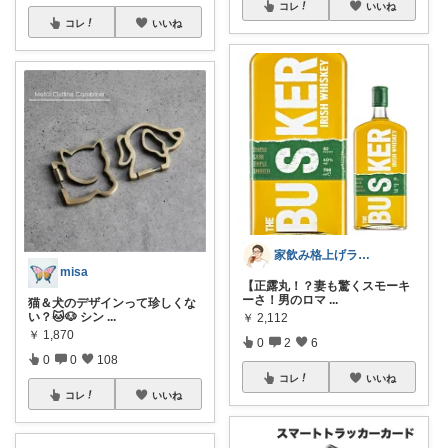
コレ
いいね
コレ
いいね
家飲み格上げラボ🍻酒・つまみ・グラス
misa
【正露丸！？妻も驚くスモーキ
ーさ！男のロマ
...
猫＆犬のデザインって珍しくな
い？🐱🐶 シン
...
￥
2,112
￥
1,870
0
2
6
0
0
108
コレ
いいね
コレ
いいね