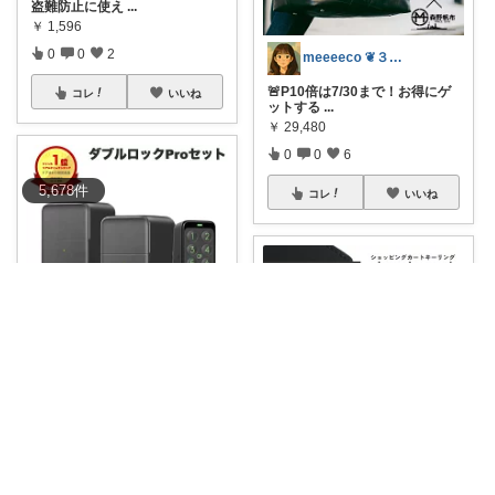
盗難防止に使え
...
￥
1,596
0
0
2
meeeeco ❦３児ママ ❦
🚨P10倍は7/30まで！お得にゲ
コレ
いいね
ットする
...
￥
29,480
0
0
6
5,678
件
コレ
いいね
テストラ｜ガジェット・家電
もう鍵の閉め忘れに悩まない！
🚪✨これ一つで
...
￥
34,100
0
0
1
ゆゆこ@くらしを楽に便利に✨