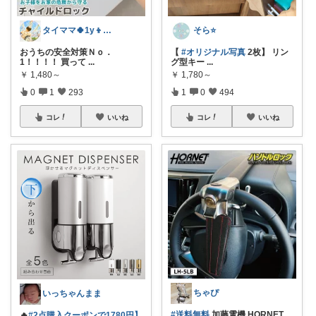
タイママ🍀1y👦のママ
そら⭐️
おうちの安全対策Ｎｏ．
【
#オリジナル写真
2枚】 リン
1！！！！ 買って
...
グ型キー
...
￥
1,480～
￥
1,780～
0
1
293
1
0
494
コレ
いいね
コレ
いいね
ちゃぴ
いっちゃんまま
#送料無料
加藤電機 HORNET
🔥
#2点購入クーポンで1780円】