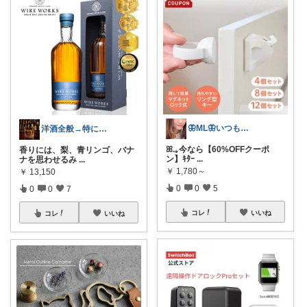
🦋ML🦋いつもありがとう💓
洋酒全般→特にシングルモルト好き
ꕤ.｡今なら【60%OFFクーポ
香りには、梨、青リンゴ、バナ
ン】ｷﾀｰ
...
ナを思わせるみ
...
￥
1,780～
￥
13,150
0
0
5
0
0
7
コレ
いいね
コレ
いいね