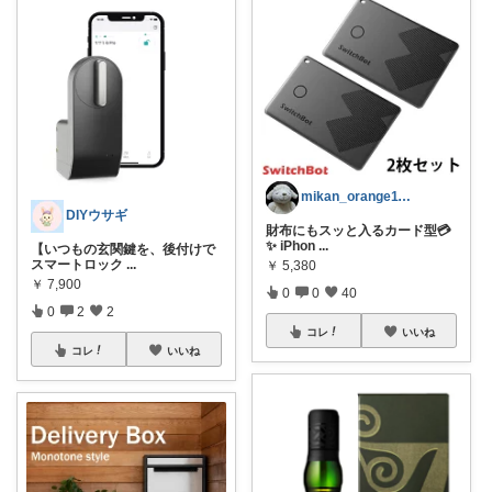
mikan_orange1113
DIYウサギ
財布にもスッと入るカード型💳
✨ iPhon
...
【いつもの玄関鍵を、後付けで
スマートロック
...
￥
5,380
￥
7,900
0
0
40
0
2
2
コレ
いいね
コレ
いいね