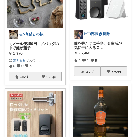
ピヨ部長🏠掃除好きパパの賢いリフォーム
モン🐈猫との快適な暮らし
鍵を持たずに手歩ける生活が一
＼メール便250円！／バッグの
気に手に入るス
...
中で鍵が迷子
...
￥
26,960
￥
1,870
ぽきまる
さんのコレ！
1
1
5
0
0
6
コレ
いいね
コレ
いいね