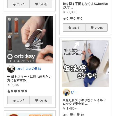
鍵を探す手間をなくすSwitchBo
コレ
いいね
tスマ
...
￥
21,380
0
0
0
コレ
いいね
haru｜大人の良品
🔑 鍵をスマートに持ち歩きたい
方におすすめ
...
￥
7,040
0
0
0
ひー
☀見た目スッキリなチャイルド
コレ
いいね
ロックで安全対
...
￥
1,480～
0
0
16