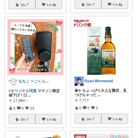
コレ
いいね
コレ
いいね
Ryan Westwood
もちこ 〜ごくらく＆かわいい生活♪
🥃✨ ちょっぴり大人な贅沢、見
#オリジナル写真
マラソン限定
つけちゃった
...
値下げ！口
...
￥
7,777
￥
17,980～
0
0
3
0
0
24
コレ
いいね
コレ
いいね