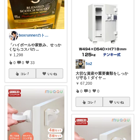
boxrunnerのトレーニングルーム
「ハイボールや家飲み、せっか
くならコスパの
...
￥
1,298
0
0
33
5o2
大切な資産や重要書類をしっか
コレ
いいね
り守る！ダイヤ
...
￥
67,200
0
0
0
コレ
いいね