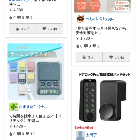
時〜
...
￥
4,980
0
0
4
ぺちパパ│hyggeな心意気を大切に🌿
"見た目をすっきり保ちながら、
コレ
いいね
安全対策を✨
...
￥
1,780～
0
0
3
コレ
いいね
たまま@*´-`)子ども用品/日用品
＼時間を効率よく使える／【ド
リテック】学習
...
￥
1,428～
0
0
13
太田宇