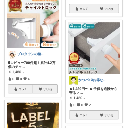
コレ
いいね
ゾロタウンの整った暮らし🏠
🔒レビュー700件超！累計4.2万
個のチャ
...
￥
1,480～
0
0
4
かつパパ/お得な子供服、育児商品の紹介✨
🔥1,480円〜 🔥 子供を危険から
コレ
いいね
守るマ
...
￥
1,480～
0
0
2
コレ
いいね