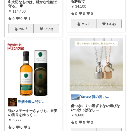
も解錠で
...
🔒 大切なものは、確かな性能で
守る。 🛡️
...
￥
34,100
￥
114,400
0
0
0
0
0
1
コレ
いいね
コレ
いいね
Yana🌿質の高い暮らしのROOM
洋酒全般→特にシングルモルト好き
傷つきにくい黒ずまない錆びな
いつけっぱなし
...
強いスモーキーさよりも、果実
の香りをゆっく
...
￥
9,600
￥
5,777
0
0
3
0
0
2