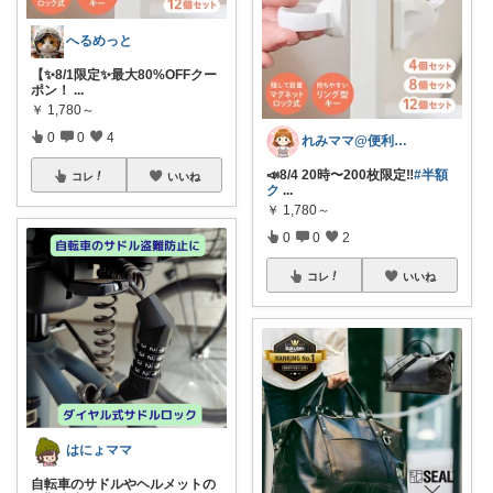
へるめっと
【✨8/1限定✨最大80%OFFクー
ポン！
...
￥
1,780～
0
0
4
れみママ@便利雑貨¸¸kids
📣8/4 20時〜200枚限定‼️
#半額
コレ
いいね
ク
...
￥
1,780～
0
0
2
コレ
いいね
はにょママ
自転車のサドルやヘルメットの