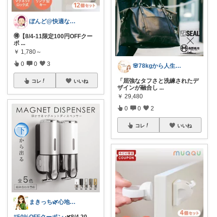
ぼんど@快適な暮らし
🉐【8/4-11限定100円OFFクー
ポ
...
￥
1,780～
0
0
3
🌸78kgから人生最後のダイエット挑戦
「屈強なタフさと洗練されたデ
コレ
いいね
ザインが融合し
...
￥
29,480
0
0
2
コレ
いいね
まきっち🌿心地よい暮らし🌿
#50%OFFクーポン
🌿8/4 20