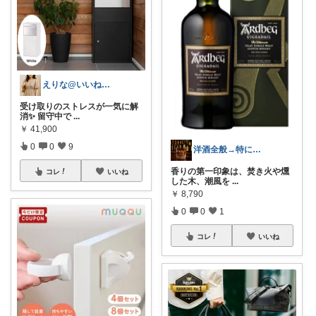
えりな@いいね100%バック💓
受け取りのストレスが一気に解
消✨ 留守中で
...
￥
41,900
0
0
9
洋酒全般→特にシングルモルト好き
香りの第一印象は、焚き火や燻
コレ
いいね
した木、潮風を
...
￥
8,790
0
0
1
コレ
いいね