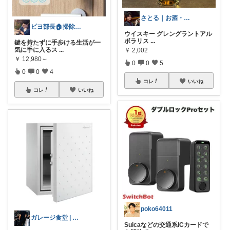
さとる｜お酒・おつまみ
ピヨ部長🏠掃除好きパパの賢いリフォーム
ウイスキー グレングラントアル
ボラリス
...
鍵を持たずに手歩ける生活が一
気に手に入るス
...
￥
2,002
￥
12,980～
0
0
5
0
0
4
コレ
いいね
コレ
いいね
poko64011
ガレージ食堂 | 開業準備中
Suicaなどの交通系ICカードで