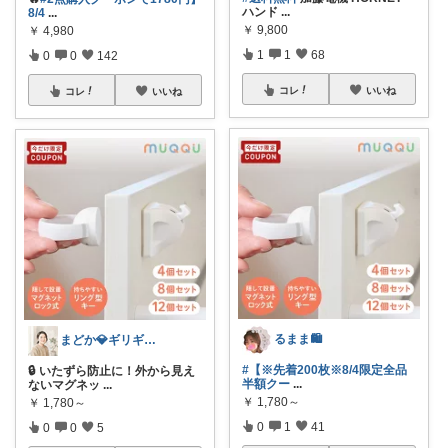
ハンド
...
8/4
...
￥
9,800
￥
4,980
1
1
68
0
0
142
コレ
いいね
コレ
いいね
るまま🛍️
まどか💎ギリギリアラサーOL
#【※先着200枚※8/4限定全品
🔒 いたずら防止に！外から見え
半額クー
...
ないマグネッ
...
￥
1,780～
￥
1,780～
0
1
41
0
0
5