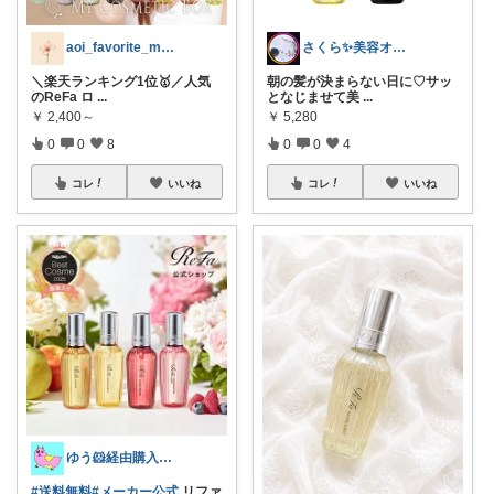
aoi_favorite_memo
さくら✨美容オタク
＼楽天ランキング1位🥇／人気
朝の髪が決まらない日に♡サッ
のReFa ロ
...
となじませて美
...
￥
2,400～
￥
5,280
0
0
8
0
0
4
コレ
いいね
コレ
いいね
ゆう🐹経由購入感謝🙇‍♀️
#送料無料
#メーカー公式
リファ