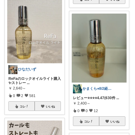
ひなだいず
ReFaのロックオイルライト購入
✨ストレー
...
￥
2,640～
かまくら⭐︎8/2経由購入感謝です
0
2
581
レビュー⭐️⭐️⭐️⭐️4.47(630件
...
￥
2,400～
コレ
いいね
0
0
12
コレ
いいね