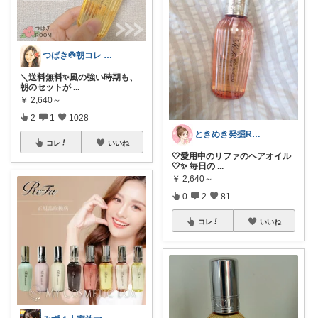
つばき☘️朝コレ 家事・育児・仕事を楽に
＼送料無料✨️風の強い時期も、
朝のセットが
...
￥
2,640～
2
1
1028
ときめき発掘ROOM
コレ
いいね
🤍愛用中のリファのヘアオイル
🤍✨ 毎日の
...
￥
2,640～
0
2
81
コレ
いいね