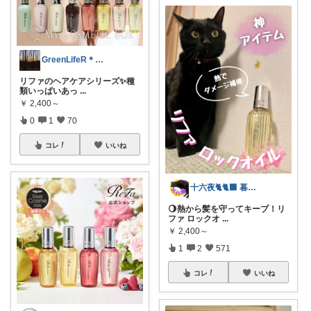
GreenLifeR＊美容＊時短グッズ
リファのヘアケアシリーズ✨種
類いっぱいあっ
...
￥
2,400～
0
1
70
コレ
いいね
十六夜🐈🐈‍⬛ 暮らしのあれこれ
🌖熱から髪を守ってキープ！リ
ファ ロックオ
...
￥
2,400～
1
2
571
コレ
いいね