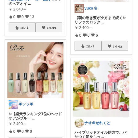
のヘアオイ
...
yuko 🌸
￥
2,640～
0
0
13
【朝の巻き髪が夕方まで続く✨
リファのロック
...
￥
2,400～
コレ
いいね
0
0
6
コレ
いいね
🌟ソラ🌟
✨【楽天ランキング1位のヘッド
ケアがブルー
...
ナオ＠せれくと
￥
2,400～
0
0
0
ハイブリッドオイル処方で、パ
サつく髪をしっ
...