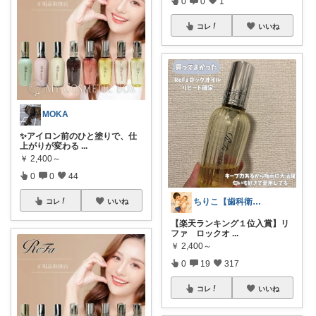
0
0
1
コレ
いいね
MOKA
✨アイロン前のひと塗りで、仕
上がりが変わる
...
￥
2,400～
0
0
44
ちりこ【歯科衛生士ママ】
コレ
いいね
【楽天ランキング１位入賞】リ
ファ ロックオ
...
￥
2,400～
0
19
317
コレ
いいね