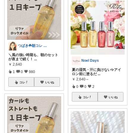
つばき☘️朝コレ 家事・育児・仕事を楽に
＼風の強い時期も、朝のセット
が夜まで続く！
...
Noel Days
￥
2,640
夏の湿気・汗に負けない✨アイ
1
0
980
ロン前に塗るだ
...
￥
2,640～
コレ
いいね
0
0
2
コレ
いいね