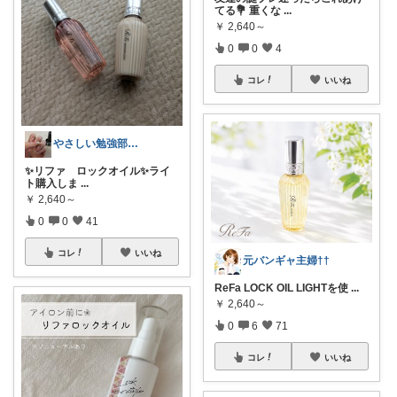
てる💐 重くな
...
￥
2,640～
0
0
4
コレ
いいね
やさしい勉強部屋|セルフネイルROOM
✨️リファ ロックオイル✨️ライ
ト購入しま
...
￥
2,640～
0
0
41
コレ
いいね
元バンギャ主婦††
ReFa LOCK OIL LIGHTを使
...
￥
2,640～
0
6
71
コレ
いいね