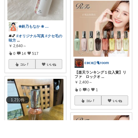
❀鈴乃もなか ❀ 穏やかさを大切に
🛎️💕
#オリジナル写真
#クセ毛の
味方
...
￥
2,640～
0
14
517
𝕔𝕠𝕔𝕠@🐈room
コレ
いいね
【楽天ランキング１位入賞】リ
ファ ロックオ
...
￥
2,400～
0
0
1
1,210
件
コレ
いいね