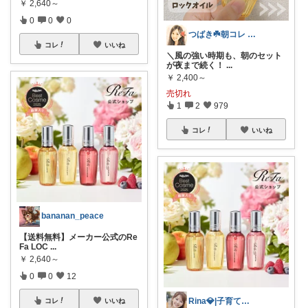
￥
2,640～
0
0
0
つばき☘️朝コレ 家事・育児・仕事を楽に
コレ
いいね
＼風の強い時期も、朝のセット
が夜まで続く！
...
￥
2,400～
売切れ
1
2
979
コレ
いいね
bananan_peace
【送料無料】メーカー公式のRe
Fa LOC
...
￥
2,640～
0
0
12
Rina💎|子育てママの便利帳
コレ
いいね