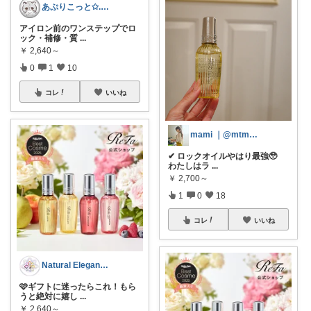
あぷりこっと✩.*˚100%ROOM経由
アイロン前のワンステップでロ
ック・補修・質
...
￥
2,640～
0
1
10
コレ
いいね
mami ｜@mtmtharb
✔︎ ロックオイルやはり最強🥹
わたしはラ
...
￥
2,700～
1
0
18
コレ
いいね
Natural Elegance169
🩷ギフトに迷ったらこれ！もら
うと絶対に嬉し
...
￥
2,640～