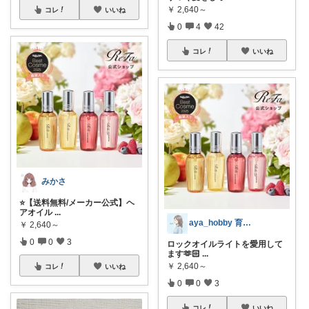
￥
2,640～
コレ
いいね
0
4
42
コレ
いいね
みかさ
⭐️【送料無料/メーカー公式】ヘ
アオイル
...
aya_hobby 育児を全力で楽しむ
￥
2,640～
0
0
3
ロックオイルライトを愛用して
ます‪🫶🏻︎
...
￥
2,640～
コレ
いいね
0
0
3
コレ
いいね