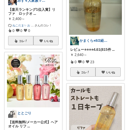
みず４人家族ママ★３０代子育て奮闘中🙆
【楽天ランキング1位入賞】リ
ファ ロックオ
...
￥
2,400～
ねこだま✨ お
...
さんのコレ！
0
0
0
かまくら⭐︎8/2経由購入感謝です
コレ
いいね
レビュー⭐️⭐️⭐️⭐️4.61(815件
...
￥
2,640～
0
0
23
コレ
いいね
ととごり
【送料無料/メーカー公式】ヘア
オイル リフ
...