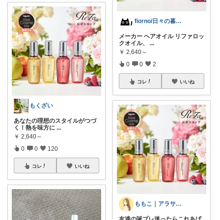
fiorno/日々の暮らしに
メーカー ヘアオイル リファロッ
クオイル、
...
￥
2,640～
0
0
2
コレ
いいね
もくざい
あなたの理想のスタイルがつづ
く！熱を味方に
...
￥
2,640～
0
0
120
コレ
いいね
ももこ｜アラサーOLの美容事情
友達の誕プレ迷ったらこれあげ