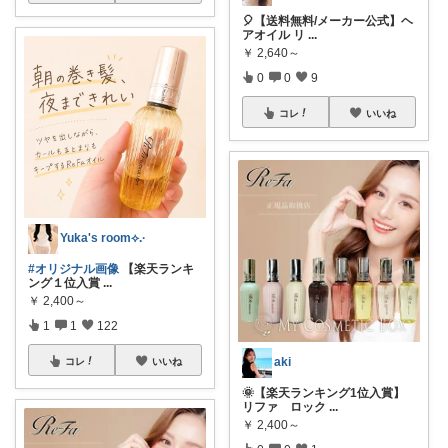
🎈【送料無料/メーカー公式】ヘ
アオイル リ
...
￥
2,640～
0
0
9
コレ
いいね
Yuka's room⟡.·
#オリジナル画像
【楽天ランキ
ング１位入賞
...
￥
2,400～
1
1
122
aki
コレ
いいね
🌞【楽天ランキング1位入賞】
リファ ロック
...
￥
2,400～