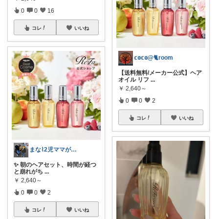
0
0
16
コレ
いいね
𝕔𝕠𝕔𝕠@🐈room
【送料無料/メーカー公式】ヘア
オイル リフ
...
￥
2,640～
0
0
2
コレ
いいね
まな⌇2児ママが目指すゆとりある暮らし
✨ 朝のヘアセット、時間が経つ
と崩れがち
...
￥
2,640～
0
0
2
コレ
いいね