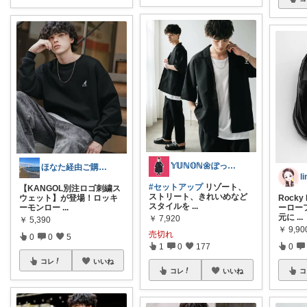
𝕐𝕌ℕ𝕆ℕ🌼ぽっちゃり主婦
ほなた経由ご購入ありがとうございます☺
l
#セットアップ
リゾート、
【KANGOL別注ロゴ刺繍ス
ストリート、きれいめなど
ウェット】が登場！ロッキ
Rock
スタイルを
...
ーモンロー
...
ーロー
元に
...
￥
7,920
￥
5,390
￥
9,90
売切れ
0
0
5
1
0
177
0
コレ
いいね
コレ
いいね
コ