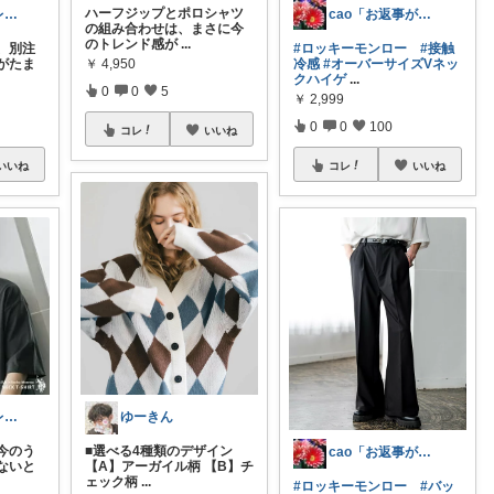
ハーフジップとポロシャツ
ナリのお得セレクト
cao「お返事が出来ずごめんなさい」
の組み合わせは、まさに今
のトレンド感が
...
、別注
#ロッキーモンロー
#接触
￥
4,950
がたま
冷感
#オーバーサイズVネッ
クハイゲ
...
0
0
5
￥
2,999
0
0
100
コレ
いいね
いいね
コレ
いいね
ナリのお得セレクト
ゆーきん
は今のう
■選べる4種類のデザイン
cao「お返事が出来ずごめんなさい」
ないと
【A】アーガイル柄 【B】チ
ェック柄
...
#ロッキーモンロー
#バッ