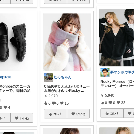
ing1618
たろちゃん
Rocky Monroe（
モンロー） オーバ
y Monroeのスニーカ
ChatGPT: ふんわりボリュー
...
ファーで、毎日の足
ム感がかわいいRocky
...
￥
5,940
￥
2,970
0
0
0
33
0
0
15
0
4
コレ
コレ
いいね
レ
いいね