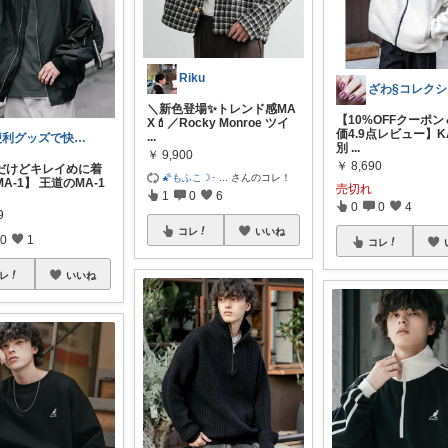
Riku
ざ
＼新色登場✨トレンド感MA
【10%OFFクーポ
X💄／Rocky Monroe ツイ
価4.9点レビュー】K
...
便利グッズで快適サラリーマン
別
...
￥
9,900
￥
8,690
だけどキレイめに着
🌠もふこ☽･
...
さんのコレ！
A-1】 王道のMA-1
売切れ
1
0
6
0
0
4
9
コレ
いいね
0
1
コレ
レ
いいね