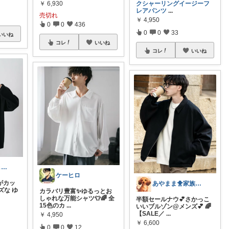
￥
6,930
クシャーリングイージーフ
レアパンツ
...
売切れ
￥
4,950
0
0
436
0
0
33
いいね
コレ
いいね
コレ
いいね
🅱️型✨ワーク＆ライフスタイル💪
ケーヒロ
がカッ
あやまま🐥家族全インフルエンザ😓
ズな ゆ
カラバリ豊富✨ゆるっとお
しゃれな万能シャツ👕🌈 全
半額セールナウ💕さかっこ
15色のカ
...
いいブルゾン@メンズ💕 🌈
【SALE／
...
￥
4,950
￥
6,600
0
0
12