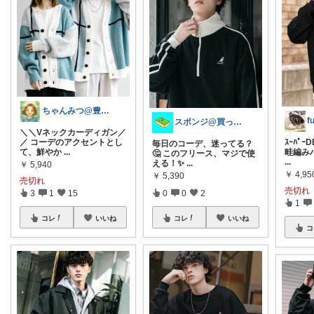
ちゃんみつ@豊かな日常
f
スポンジ@買ってくれてありがとう！
＼＼Vネックカーディガン／
／ コーデのアクセントとし
ｽｰﾊﾟ
毎日のコーデ、迷ってる？
て、鮮やか
...
畦編み
🤔 このフリース、マジで使
...
える！✨
...
￥
5,940
￥
4,95
￥
5,390
売切れ
売切れ
3
1
15
0
0
2
1
コレ
いいね
コレ
いいね
コ