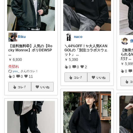
Riku
naco
【送料無料🧥】人気の【Ro
＼44%OFF！✨大人気KAN
cky Monroe】ポリDEWSP
GOLの「別注コラボスウェ
【無骨
...
ット」
...
られるM
だけ
...
￥
6,930
￥
5,390
￥
5,99
売切れ
0
0
2
0
yuu_
さんのコレ！
0
0
11
コレ
いいね
コ
コレ
いいね