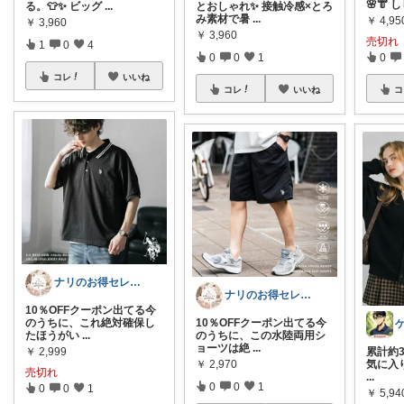
🌸👘 
る。👕✨ ビッグ
...
とおしゃれ✨ 接触冷感×とろ
み素材で暑
...
￥
4,95
￥
3,960
￥
3,960
売切れ
1
0
4
0
0
0
1
コレ
いいね
コ
コレ
いいね
ナリのお得セレクト
ナリのお得セレクト
10％OFFクーポン出てる今
のうちに、これ絶対確保し
10％OFFクーポン出てる今
たほうがい
...
のうちに、この水陸両用シ
ョーツは絶
...
￥
2,999
累計約3
￥
2,970
気に入り
売切れ
...
0
0
1
0
0
1
￥
5,94