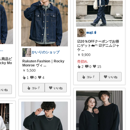
𝐦𝐮𝐠𝐢🧋
☑︎20％OFFクーポンでお得
にゲット☁️𓍼 ☑︎デニムジャ
ケ
...
ei＠一時休止中 お得品紹介屋さん
かいりのショップ
￥
9,900
L商品ピ
Rakuten Fashion｜Rocky
売切れ
ky Mo
Monroe ヴィ
...
2
0
15
￥
5,500
コレ
いいね
1
0
4
コレ
いいね
いいね