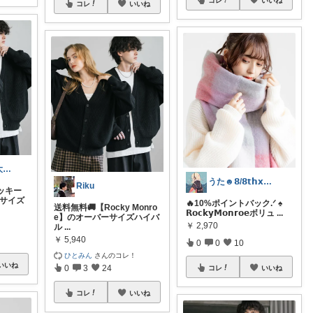
コレ
いいね
夢マンボウ🌟大人カジュアルROOM
うた☻𝟴/𝟴𝘁𝗵𝘅ᜊ⍤⃝ᜊ
Riku
ロッキー
ーサイズ
🔥10%ポイントバック‪.ᐟ‬ ♠
送料無料🚚【Rocky Monro
𝗥𝗼𝗰𝗸𝘆𝗠𝗼𝗻𝗿𝗼𝗲ボリュ
...
e】のオーバーサイズハイバ
￥
2,970
ル
...
￥
5,940
0
0
10
ひとみん
さんのコレ！
いいね
0
3
24
コレ
いいね
コレ
いいね