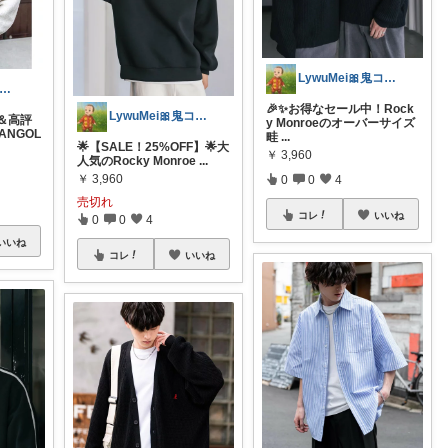
LywuMei🎀鬼コレ踏ん張り中💖
わ§コレクションにまとめてます🥰
🎉✨お得なセール中！Rock
LywuMei🎀鬼コレ踏ん張り中💖
ン＆高評
y Monroeのオーバーサイズ
ANGOL
畦
...
🌟【SALE！25%OFF】🌟大
￥
3,960
人気のRocky Monroe
...
￥
3,960
0
0
4
売切れ
コレ
いいね
0
0
4
いいね
コレ
いいね