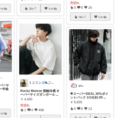
売切れ
0
0
16
いいね
コレ
いいね
コレ
いいね
ocoパパ🍫スイーツ❤️🎂
ミニリンゴ🐬ご縁に感謝🌻ありがとう
オーバーサ
yu..
ー半袖
Rocky Monroe 接触冷感 オ
🌟スーパーDEAL 30%ポイ
ーバーサイズダンボール
...
ントバック 1/14(水) 09
...
￥
4,400
￥
6,930
売切れ
0
0
13
1
0
498
いいね
コレ
いいね