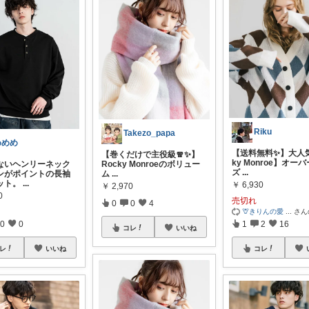
Riku
Takezo_papa
めめめ
【送料無料✨】大人気
【巻くだけで主役級🧣✨】
ky Monroe】オー
ないヘンリーネック
Rocky Monroeのボリュー
ズ
...
ンがポイントの長袖
ム
...
ット。
...
￥
6,930
￥
2,970
0
売切れ
0
0
4
🦒きりんの愛
...
さん
0
0
1
2
16
コレ
いいね
レ
いいね
コレ