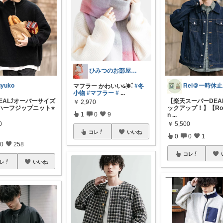
ひみつのお部屋@いつもありがとう‪⑅⑅
uyuko
R
マフラー かわいい᥀֭֜❄۫˖
#冬
小物
#マフラー
#
...
ｰDEAL⤴️オーバーサイズ
【楽天スーパーDEA
￥
2,970
ハーフジップニット⭐
ックアップ！】【Roc
1
0
9
n
...
0
￥
5,500
コレ
いいね
0
0
1
0
258
コレ
レ
いいね