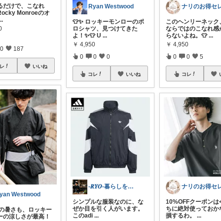
るだけで、こなれ
Ryan Westwood
ocky Monroeのオ
...
👕✨ ロッキーモンローのポ
このヘンリーネック
0
ロシャツ、見つけてきた
ならではのこなれ感
よ！✨👕 U
...
らないよね。👕
...
￥
4,950
￥
4,950
0
187
0
0
0
0
0
5
レ
いいね
コレ
いいね
コレ
-𝑹𝒀𝑶-暮らしを変える
yan Westwood
シンプルな服装なのに、な
10%OFFクーポン
ぜか目を引く人がいます。
ちに絶対使っておか
 夏の暑さも、ロッキー
このadi
...
損するわ。
...
ーの涼しさが最高！