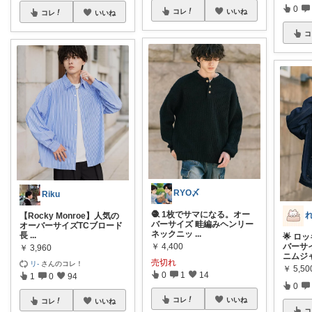
0
コレ
いいね
コレ
いいね
コ
RYO〆
Riku
🧶 1枚でサマになる。オー
【Rocky Monroe】人気の
バーサイズ 畦編みヘンリー
オーバーサイズTCブロード
ネックニッ
...
長
...
🌟 
￥
4,400
バーサ
￥
3,960
ニムジ
売切れ
リ-
さんのコレ！
￥
5,50
0
1
14
1
0
94
0
コレ
いいね
コレ
いいね
コ