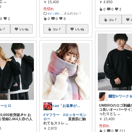
しじ
...
￥
15,400
￥
4,950
0
売切れ
0
0
2
ico｜@ic
...
さんのコレ！
0
2
0
0
8
コレ
レ
いいね
コレ
いいね
UMBROのロゴ刺繍
ケーヒロ
cao「お返事が出来ずごめんなさい」
コ良いオーバーサイ
ったりとし
...
0,000枚突破🎉✨ お
#マフラー
#ロッキーモン
登録2,464人😍の人
ロー
直接肌に触
￥
15,400
れてもストレ
...
売切れ
0
￥
2,970
3
0
211