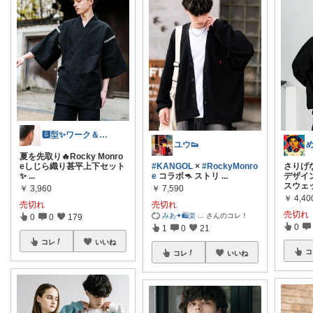
🅱️型✨ワーク＆ライフスタイル💪
ユウ👟
夏を先取り🔥Rocky Monro
eしじら織り甚平上下セット
#KANGOL
×
#RockyMonro
さりげ
✨
...
e
コラボ🦘 ストリ
...
デザイ
スウェ
￥
3,960
￥
7,590
￥
4,40
売切れ
売切れ
売切れ
みあ✦🛍️楽
...
さんのコレ！
0
0
179
0
1
0
21
コレ
いいね
コ
コレ
いいね