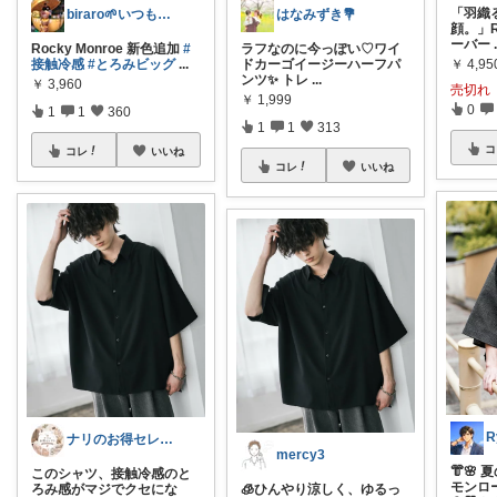
「羽織
biraro🌱いつもありがとう♡
はなみずき💐
顔。」R
ーバー
Rocky Monroe 新色追加
#
ラフなのに今っぽい♡ワイ
￥
4,95
接触冷感
#とろみビッグ
...
ドカーゴイージーハーフパ
ンツ✨ トレ
...
￥
3,960
売切れ
￥
1,999
0
1
1
360
1
1
313
コ
コレ
いいね
コレ
いいね
R
ナリのお得セレクト
mercy3
👘🌸
このシャツ、接触冷感のと
モンロ
ろみ感がマジでクセにな
🧊ひんやり涼しく、ゆるっ