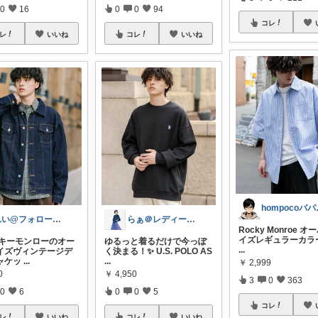
0
16
0
0
94
コレ
レ
いいね
コレ
いいね
homp
れい@フォロー＆経由購入感謝です♪
らぁ＠レディースファッション
Rocky Monroe 
イズレギュラーカラ
ロッキーモンローのオー
ゆるっと着るだけで今っぽ
...
イズヴィンテージデ
く決まる！✨ U.S. POLO AS
ャケッ
...
...
￥
2,999
0
￥
4,950
3
0
363
0
6
0
0
5
コレ
レ
いいね
コレ
いいね