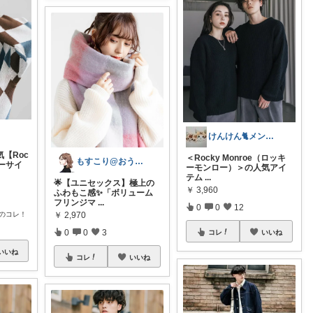
けんけん🐈メンズの自分磨き
【Roc
＜Rocky Monroe（ロッキ
もすこり@おうち満喫＆外出頑張る
バーサイ
ーモンロー）＞の人気アイ
テム
...
​🌟​【ユニセックス】極上の
￥
3,960
ふわもこ感✨「ボリューム
フリンジマ
...
0
0
12
のコレ！
￥
2,970
0
0
3
コレ
いいね
いいね
コレ
いいね