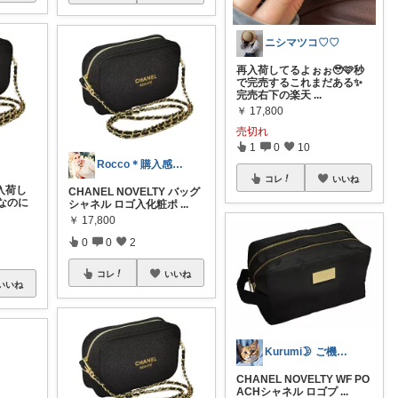
ニシマツコ♡♡
再入荷してるよぉぉ🥹🩷秒
で完売するこれまだある✨
完売右下の楽天
...
￥
17,800
売切れ
1
0
10
Rocco＊購入感謝です♡
コレ
いいね
再入荷し
CHANEL NOVELTY バッグ
なのに
シャネル ロゴ入化粧ポ
...
￥
17,800
0
0
2
コレ
いいね
いいね
Kurumi🌛 ご機嫌な暮らしRoom
CHANEL NOVELTY WF PO
ACHシャネル ロゴプ
...