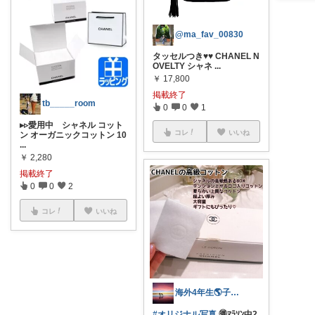
@ma_fav_00830
タッセルつき♥️♥️ CHANEL N
OVELTY シャネ
...
￥
17,800
掲載終了
tb_____room
0
0
1
▸︎▹︎愛用中 シャネル コット
コレ
いいね
ン オーガニックコットン 10
...
￥
2,280
掲載終了
0
0
2
コレ
いいね
海外4年生🌎子育て&トラベル品多め✨
#オリジナル写真
🉐ﾏﾗｿﾝ中2