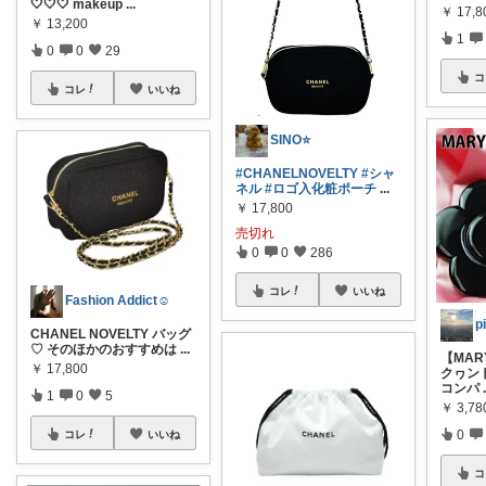
🤍🤍🤍 makeup
...
￥
17,8
￥
13,200
1
0
0
29
コ
コレ
いいね
SINO⭐️
#CHANELNOVELTY
#シャ
ネル
#ロゴ入化粧ポーチ
...
￥
17,800
売切れ
0
0
286
コレ
いいね
Fashion Addict☺︎
p
CHANEL NOVELTY バッグ
♡ そのほかのおすすめは
...
【MAR
￥
17,800
クヮン
コンパ
1
0
5
￥
3,78
0
コレ
いいね
コ