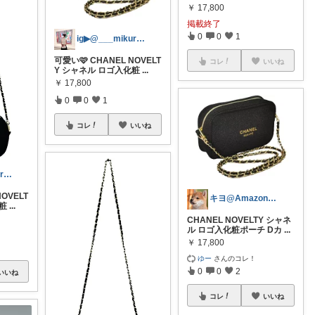
￥
17,800
掲載終了
0
0
1
ig▶︎@___mikura. ___
可愛い🩷 CHANEL NOVELT
コレ
いいね
Y シャネル ロゴ入化粧
...
￥
17,800
0
0
1
コレ
いいね
ig▶︎@___mikura. ___
NOVELT
キヨ@Amazonより楽天派
化粧
...
CHANEL NOVELTY シャネ
ル ロゴ入化粧ポーチ Dカ
...
￥
17,800
ゆー
さんのコレ！
0
0
2
いいね
コレ
いいね