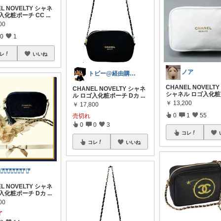
L NOVELTY シャネ
入化粧ポーチ CC
...
00
0
1
レ
いいね
ノア
トビー@経由購入ありがとうございます♪
CHANEL NOVELTY
CHANEL NOVELTY シャネ
シャネル ロゴ入化粧
ル ロゴ入化粧ポーチ Dカ
...
￥
13,200
￥
17,800
0
1
55
売切れ
0
0
3
コレ
コレ
いいね
 瑠⃰璃⃰色⃰の⃰砂⃰時⃰計⃰ ❦⃰
L NOVELTY シャネ
入化粧ポーチ Dカ
...
00
了