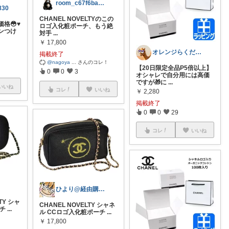
room_c67f6bac07 http
830
CHANEL NOVELTYのこの
😳♥️
ロゴ入化粧ポーチ、もう絶
ンつけ
対手
...
￥
17,800
オレンジらくだ🧡らくちゃん
掲載終了
@nagoya
...
さんのコレ！
【20日限定全品P5倍以上】
0
0
3
オシャレで自分用には高価
ですが🎁に
...
いいね
コレ
いいね
￥
2,280
掲載終了
0
0
29
コレ
いいね
ひより@経由購入ありがとうございます⭐︎
LTY シャ
CHANEL NOVELTY シャネ
ーチ
...
ル CCロゴ入化粧ポーチ
...
￥
17,800