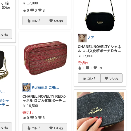
￥
17,800
い、憧
Dior
0
0
3
コレ
いいね
いいね
ノア
CHANEL NOVELTY シャネ
ル ロゴ入化粧ポーチ Dカ
...
￥
17,800
売切れ
1
1
19
コレ
いいね
Kurumi🌛 ご機嫌な暮らしRoom
くろねこ♡ありがとうございます
CHANEL NOVELTY REDシ
Y
#シャ
ャネル ロゴ入化粧ポーチ
...
ーチ
...
￥
16,500
売切れ
0
0
6
いいね
コレ
いいね