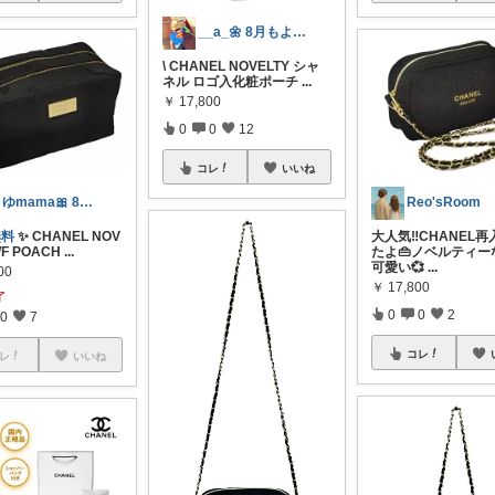
__a_🌼 8月もよろしくです⭐︎
\ CHANEL NOVELTY シャ
ネル ロゴ入化粧ポーチ
...
￥
17,800
0
0
12
コレ
いいね
さゆmama🎀 8月ゆっくりペース🙏
Reo'sRoom
無料
✨ CHANEL NOV
大人気‼️CHANEL
WF POACH
...
たよ👜ノベルティー
可愛い💞
...
00
￥
17,800
了
0
0
2
0
7
コレ
レ
いいね