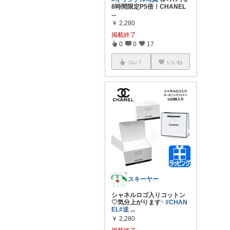
8時間限定P5倍！CHANEL
...
￥
2,280
掲載終了
0
0
17
コレ
いいね
スキーヤー
シャネルロゴ入りコットン
♡気分上がります↑
#CHAN
EL
#送
...
￥
2,280