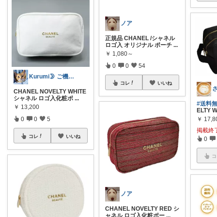
ノア
正規品 CHANEL /シャネル
ロゴ入 オリジナル ポーチ
...
￥
1,080～
0
0
54
Kurumi🌛 ご機嫌な暮らしRoom
コレ
いいね
CHANEL NOVELTY WHITE
シャネル ロゴ入化粧ポ
...
#送料
￥
13,200
ELTY 
￥
17,8
0
0
5
掲載終
コレ
いいね
0
コ
ノア
CHANEL NOVELTY RED シ
ャネル ロゴ入化粧ポー
...