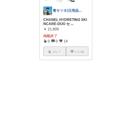
青キツネ(日用品、食品を紹介)
CHANEL HYDRETING SKI
NCARE-DUO セ
...
￥
21,800
掲載終了
0
0
14
コレ
いいね