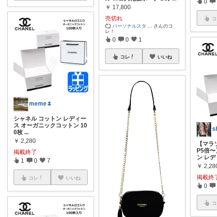
0
￥
17,800
売切れ
コ
パーソナルスタ
...
さんのコ
レ！
0
0
1
コレ
いいね
meme🌷
シャネル コットン レディー
ス オーガニックコットン 10
s
0枚
...
￥
2,280
【マラ
P5倍〜
掲載終了
ン レデ
1
0
7
￥
2,28
掲載終
コレ
いいね
0
コ