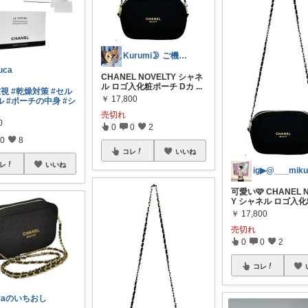
Kurumi🌛 ご機嫌な暮らしRoom
uca
CHANEL NOVELTY シャネ
ル ロゴ入化粧ポーチ Dカ
...
重視
#乾燥対策
#セル
￥
17,800
ル
#ポーチの中身
#シ
売切れ
0
0
0
2
0
8
コレ
いいね
レ
いいね
可愛い🩷 CHANEL 
Y シャネル ロゴ入
￥
17,800
売切れ
0
0
2
コレ
iraのいちおし