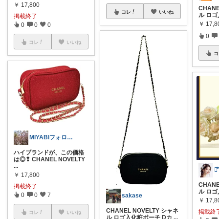
￥
17,800
CHANE
コレ
いいね
ル ロゴ
掲載終了
￥
17,8
0
0
0
0
コレ
いいね
コ
MIYABIフォロワー様から購入します❢
ハイブランドが、この価格
は◎❢ CHANEL NOVELTY
...
❦⃰
￥
17,800
CHANE
掲載終了
ル ロゴ
0
0
7
sakase
￥
17,8
CHANEL NOVELTY シャネ
掲載終
コレ
いいね
ル ロゴ入化粧ポーチ Dカ
...