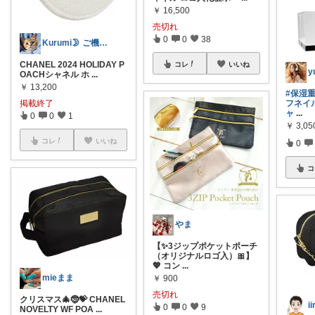
￥
16,500
売切れ
0
0
38
Kurumi🌛 ご機嫌な暮らしRoom
CHANEL 2024 HOLIDAY P
コレ
いいね
y
OACHシャネル ホ
...
￥
13,200
#保湿
フネイ
掲載終了
ャ
...
0
0
1
￥
3,05
コレ
いいね
0
コ
やま
【✨3ジップポケットポーチ
（オリジナルロゴ入）🎀】
💖 コン
...
mieまま
￥
900
売切れ
クリスマス🎄🤶💝 CHANEL
i
0
0
9
NOVELTY WF POA
...