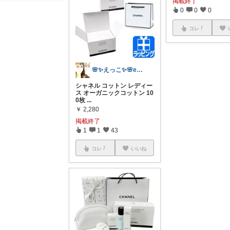
掲載終了
0
0
0
コレ
🌸✨えっこ✨🌸ecco
シャネル コットン レディー
ス オーガニックコットン 10
0枚
...
￥
2,280
掲載終了
1
1
43
コレ
いいね