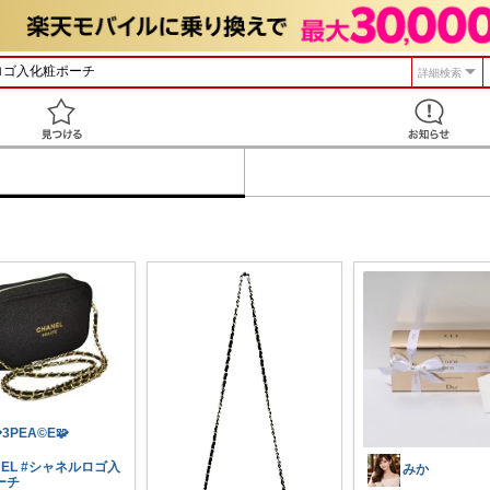
詳細検索
見つける
3PEA©️E🧩
EL
#シャネルロゴ入
みか
ーチ