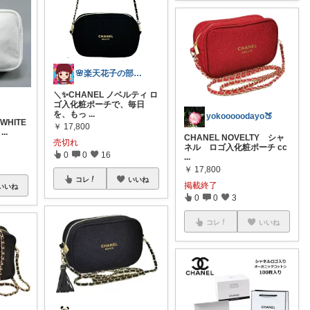
🌸楽天花子の部屋🌸
＼✨CHANEL ノベルティ ロ
ゴ入化粧ポーチで、毎日
を、もっ
...
yokooooodayo🍑
 WHITE
￥
17,800
...
CHANEL NOVELTY シャ
売切れ
ネル ロゴ入化粧ポーチ cc
0
0
16
...
￥
17,800
コレ
いいね
掲載終了
いいね
0
0
3
コレ
いいね