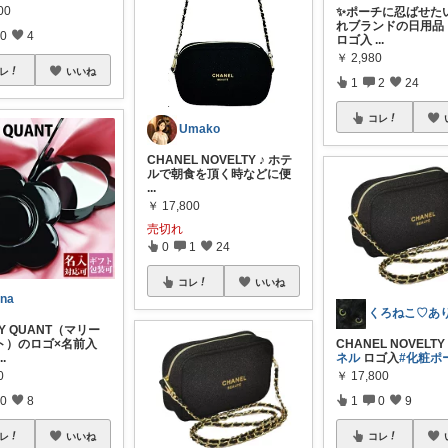
00
✨ポーチに忍ばせた
れブランドの日用品 【
0
4
ロゴ入
...
￥
2,980
レ
いいね
1
2
24
コレ
Umako
CHANEL NOVELTY ♪ ホテ
ルで朝食を頂く時などに便
...
￥
17,800
売切れ
0
1
24
コレ
いいね
ina
Y QUANT（マリー
ト）のロゴ×名前入
CHANEL NOVELT
...
ネル
ロゴ入
#化粧ポ
0
￥
17,800
0
8
1
0
9
レ
いいね
コレ