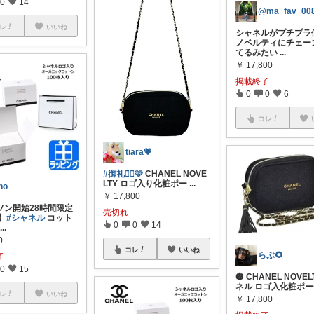
0
14
@ma_fav_00
レ
いいね
シャネルがプチプラ価格
ノベルティにチェー
てるみたい
...
￥
17,800
掲載終了
0
0
6
コレ
tiara💗
#御礼🙇‍♀🩷
CHANEL NOVE
LTY ロゴ入り化粧ポー
...
ho
￥
17,800
ソン開始28時間限定
売切れ
】
#シャネル
コット
0
0
14
...
0
コレ
いいね
らぶ🌻
了
0
15
🎃 CHANEL NOVE
ネル ロゴ入化粧ポ
レ
いいね
￥
17,800