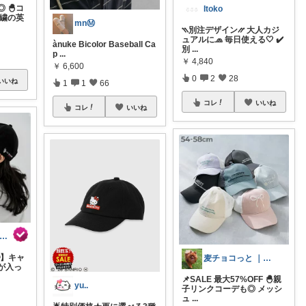
 🐣コ
Itoko
刺繍の英
mnⓂ︎
⳹別注デザイン⳼ 大人カジ
ュアルに🧢 毎日使える🤍 ✔️
ànuke Bicolor Baseball Ca
別
...
p
...
￥
4,840
￥
6,600
0
2
28
いいね
1
1
66
コレ
いいね
コレ
いいね
 y a˗ˏˋOLの暮らしと仕事ˎˊ˗
】キャ
麦チョコっと ｜ キッズ＆ベビー 夏
が入っ
📌SALE 最大57%OFF 🐣親
yu..
子リンクコーデも◎ メッシ
ュ
...