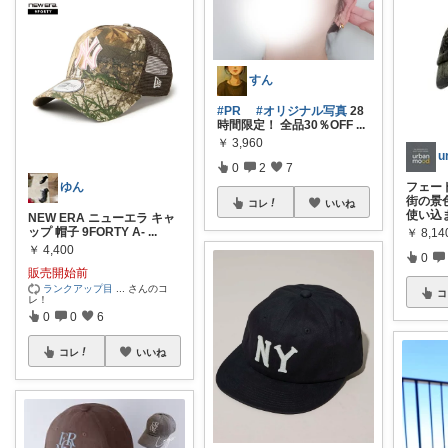
すん
#PR
#オリジナル写真
28
時間限定！ 全品30％OFF
...
￥
3,960
u
0
2
7
フェー
ゆん
街の景
コレ
いいね
使い込
NEW ERA ニューエラ キャ
ップ 帽子 9FORTY A-
...
￥
8,14
￥
4,400
0
販売開始前
ランクアップ目
...
さんのコ
コ
レ！
0
0
6
コレ
いいね