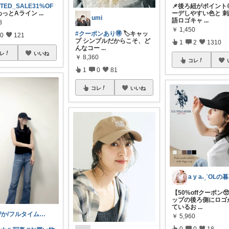
ITED_SALE31%OF
📌後ろ紐がポイント◎
わっとAライン
...
ーデしやすい色と 
umi
語ロゴキャ
...
8
￥
1,450
#クーポンあり🉐
🏷️キャッ
0
121
プ シンプルだからこそ、ど
1
2
1310
んなコー
...
レ
いいね
￥
8,360
コレ
1
0
81
コレ
いいね
a
【50%offクーポン
ップの後ろ側にロゴ
ているお
...
ぴか/フルタイムワーママ👦🏻👦🏻
￥
5,960
0
0
18