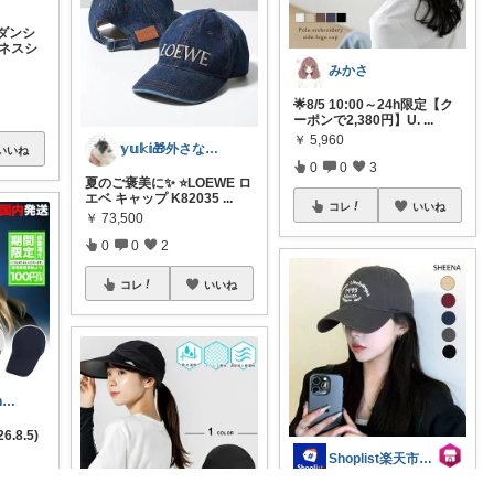
ダンシ
ジネスシ
みかさ
🌟8/5 10:00～24h限定【ク
ーポンで2,380円】U.
...
￥
5,960
𝕪𝕦𝕜𝕚🎁外さない手土産お菓子
いいね
0
0
3
夏のご褒美に✨ ⭐️LOEWE ロ
エベ キャップ K82035
...
コレ
いいね
￥
73,500
0
0
2
コレ
いいね
moro@Ranking ROOM
.8.5)
Shoplist楽天市場店
【10%OFFクーポン!8/11