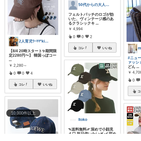
50代からの大人メンズキャップ案内
フェルトパッチのロゴが効
いた、ヴィンテージ感のあ
るクラシックキ
...
￥
4,994
0
0
2
2人育児ﾜｰﾏﾏ*kinakoomama
m
コレ
いいね
【8/4 20時スタート✨期間限
定2280円〜】 韓国っぽコー
#ニュ
...
ァッシ
￥
2,280～
どん
...
￥
4,70
0
0
4
0
コレ
いいね
コ
10,000
件
以上
Itoko
⳹送料無料⳼ 深めで小顔見
え🤍 毎日使いたい🌿 ✔️ 深め
の
...