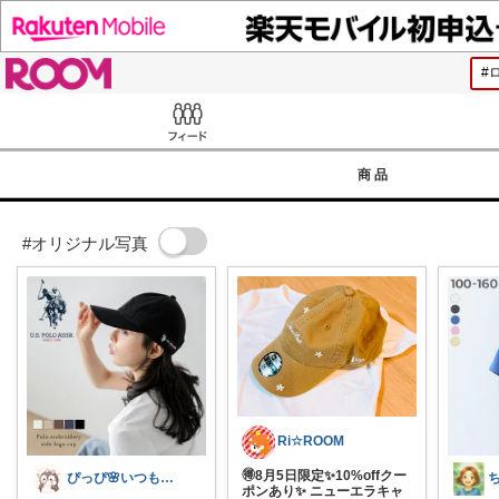
ROOM
Feed
商品
#オリジナル写真
Ri☆ROOM
🉐8月5日限定✨10%offクー
ぴっぴ🌸いつもありがとうございます♡
ポンあり✨ ニューエラキャ