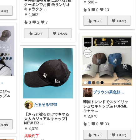
🌟特別価格★更に選べる3種
￥
598～
クーポンでお得 🌼サンリオ
キャラクタ
...
0
0
13
いいね
￥
1,562
コレ
いいね
0
2
7
コレ
いいね
。。
にぴっ
ブラウン/茶色好き🤎ノブたん
プ🧢
韓国トレンドでスタイリッ
たるそる𓏲𓎨𓏲𓎨
シュなキャップ🧢 FORME
キャッ
...
【さっと被るだけでキマる
￥
2,970
大人カジュアルキャップ】
NEW ER
...
1
0
33
いいね
￥
4,379
コレ
いいね
掲載終了