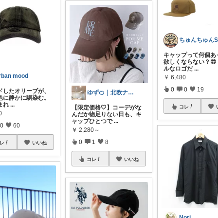
キャップって何個あ
欲しくならない？😎
ルなロゴだ
...
rban mood
￥
6,480
0
0
19
ドしたオリーブが、
ゆず🍊｜北欧ナチュラルインテリア
色に静かに馴染む。
まれ
...
【限定価格🤍】コーデがな
コレ
0
んだか物足りない日も、キ
ャップひとつで
...
0
60
￥
2,280～
0
1
8
レ
いいね
コレ
いいね
Nori