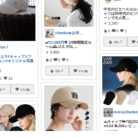
中古のピエールカル
ャツは90年代のビ
ーンで大人気
...
￥
3,290
0
0
2
chanko🥨お洋服/出産準備💗
✔️
#2,380円🤎
24時間限定セ
コレ
ール🕰️ U.S. POL
...
iyu ⌇
￥
5,960
ーエラ
#キャップ
#フ
0
0
6
ョン
#オリジナル写真
0
コレ
いいね
1
10
レ
いいね
🧢キャップ👑7位(2026
⭐4.54 📝206レビ
...
￥
3,580