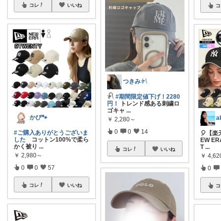
コレ
いいね
コ
つきみ𓍯
𓍯
#期間限定値下げ！2280
円！
トレンド感ある刺繍ロ
ゴキャ
...
かぴ🐾
a
￥
2,280～
0
0
14
#ご購入ありがとうございま
🎈【
した
コットン100%で柔ら
EW E
かく被り
...
T
...
コレ
いいね
￥
2,980～
￥
4,62
0
0
57
0
コレ
いいね
コ