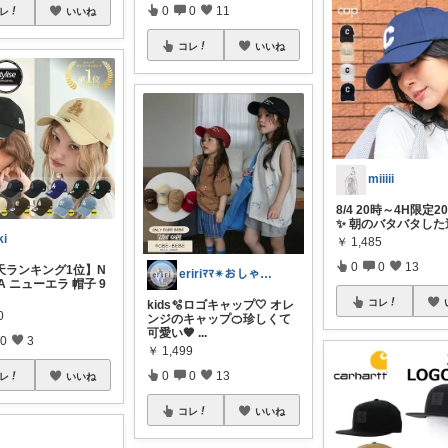
0
0
11
レ
いいね
コレ
いいね
miiiii
8/4 20時～4H限定2
✨ 朝のバタバタした
ki
￥
1,485
0
0
13
楽天ランキング1位】N
eririﾏﾏ✴︎おしゃれ雑貨×子供×服
RA ニューエラ 帽子 9
コレ
kids🫧ロゴキャップ🤍 オレ
0
ンジのキャップ🍊珍しくて
可愛い🧡
...
0
3
￥
1,499
0
0
13
レ
いいね
コレ
いいね