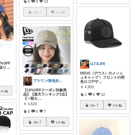
0
0
13
コレ
いいね
0%OFF
1173LIFE
送り
...
DEUS（デウス）のメッシ
ュキャップ！ フロントの同
ブラウン/茶色好き🤎ノブたん
色ロゴデザ
...
￥
4,950
【10%OFFクーポン対象商
いいね
品】【楽天ランキング1位】
1
0
52
【一部カ
...
￥
4,620
コレ
いいね
0
0
7
コレ
いいね