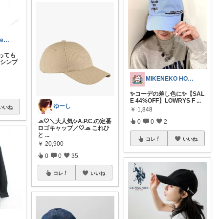
ちゅんちゅんSelect
っても
 シンプ
MIKENEKO HOUSE
✨コーデの差し色に✨【SAL
E 44%OFF】LOWRYS F
...
ゆーし
いいね
￥
1,848
🧢🤍＼大人気✨A.P.C.の定番
0
0
2
ロゴキャップ／🤍🧢 これひ
と
...
コレ
いいね
￥
20,900
0
0
35
コレ
いいね