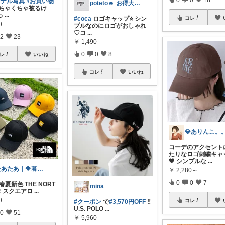
ジナル写真
#お買い物
poteto☻ お得大好き💜
ちゃくちゃ被るけ
っ
...
#coca
ロゴキャップ⭐️ シン
コレ
0
プルなのにロゴがおしゃれ
♡コ
...
2
23
￥
1,490
0
0
8
レ
いいね
コレ
いいね
💎ありんこ。
コーデのアクセント
たりなロゴ刺繍キャッ
🤎 シンプルな
...
たあたあ｜🔶暮らしのおすすめ🔶
￥
2,280～
0
0
7
6春夏新色 THE NORT
mina
CE スクエアロ
...
0
コレ
#クーポン
で
#3,570円OFF
‼️
U.S. POLO
...
0
51
￥
5,960