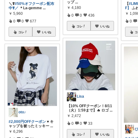
ップ
...
＼❣️
#50%オフクーポン配布
【
#LIM
￥
4,180
中❣️／
＊La-gemme
...
F】
ふ
￥
5,960
￥
1,09
0
0
436
0
0
677
0
コレ
いいね
コレ
いいね
コ
Lisa
【10% OFFクーポン！8/11
（火）1:59まで】🔥 ロゴ
...
oto♪
￥
2,472
#2,000円OFFクーポン
♥︎︎ キ
0
0
33
ャップを被ったミッキー
...
￥
6,296
コレ
いいね