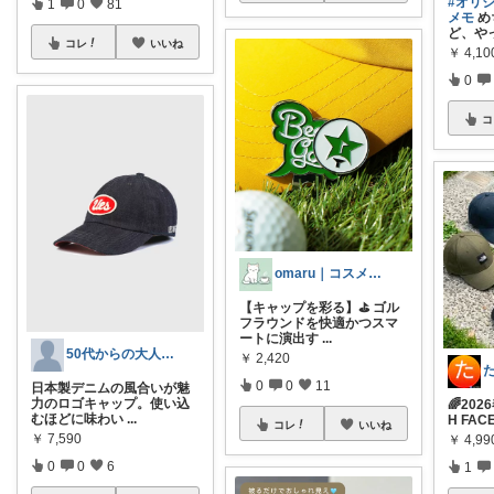
#オリ
1
0
81
メモ
め
ど、や
コレ
いいね
￥
4,10
0
コ
omaru｜コスメと大人女子の暮らし
【キャップを彩る】⛳ ゴル
フラウンドを快適かつスマ
ートに演出す
...
50代からの大人メンズキャップ案内
￥
2,420
0
0
11
日本製デニムの風合いが魅
力のロゴキャップ。使い込
🌈202
むほどに味わい
...
H FA
コレ
いいね
￥
7,590
￥
4,99
0
0
6
1