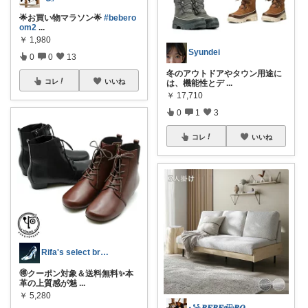
🌟お買い物マラソン🌟
#bebero
om2
...
￥
1,980
Syundei
0
0
13
冬のアウトドアやタウン用途に
コレ
いいね
は、機能性とデ
...
￥
17,710
0
1
3
コレ
いいね
Rifa's select branch
🉐クーポン対象＆送料無料✨本
革の上質感が魅
...
￥
5,280
꧁𝑩𝑬𝑩𝑬𓊝𝑹𝑶𝑶𝑴꧂