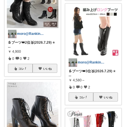
moro@Ranking ROOM
👢ブーツ👑2位🥈(2026.7.29) ⭐
...
￥
4,900
0
0
2
moro@Ranking ROOM
コレ
いいね
👢ブーツ👑3位🥉(2026.7.29) ⭐
...
￥
4,580～
0
0
2
コレ
いいね