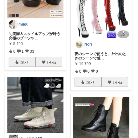
mugu
＼美脚＆スタイルアップが叶う
究極のブーツ✨
...
￥
5,490
Nori
0
1
33
夜のシーンで使うと、外出のと
きのシーンで魅
...
コレ
いいね
￥
19,799
0
0
0
コレ
いいね