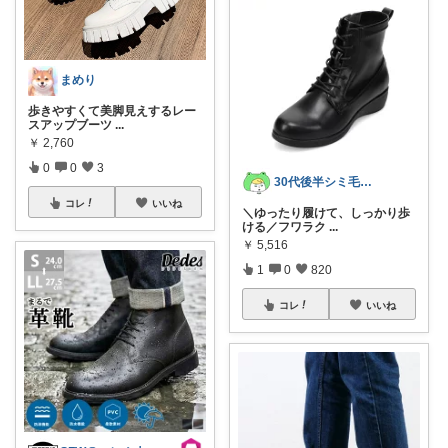
まめり
歩きやすくて美脚見えするレー
スアップブーツ
...
￥
2,760
0
0
3
30代後半シミ毛穴⌇成分重視スキンケア
コレ
いいね
＼ゆったり履けて、しっかり歩
ける／フワラク
...
￥
5,516
1
0
820
コレ
いいね