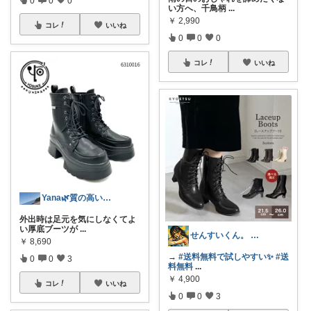
0
0
0
い方へ、千鳥柄
...
￥
2,990
コレ
いいね
0
0
0
コレ
いいね
Yana🌿質の高い暮らしのROOM
外出時は足元を気にしなくてよ
い厚底ブーツが
...
せんすいくん。 ＼情報の海へダイブ／
￥
8,690
→
#送料無料で試しやすい✨
#送
0
0
3
料無料
...
￥
4,900
コレ
いいね
0
0
3