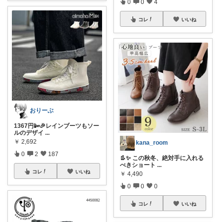
0
0
4
コレ
いいね
おりーぶ
1367円📴🎉レインブーツもソー
ルのデザイ
...
￥
2,692
kana_room
0
2
187
👢✨ この秋冬、絶対手に入れる
べきショート
...
コレ
いいね
￥
4,490
0
0
0
コレ
いいね