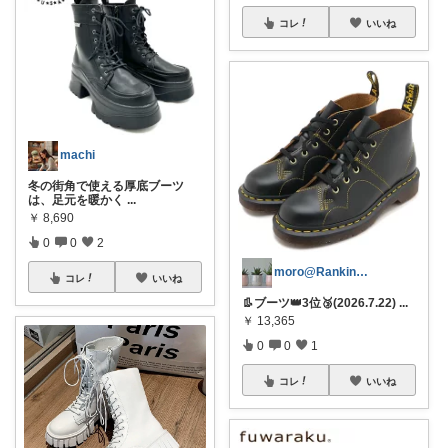
コレ
いいね
machi
冬の街角で使える厚底ブーツ
は、足元を暖かく
...
￥
8,690
0
0
2
moro@Ranking ROOM
コレ
いいね
👢ブーツ👑3位🥉(2026.7.22)
...
￥
13,365
0
0
1
コレ
いいね