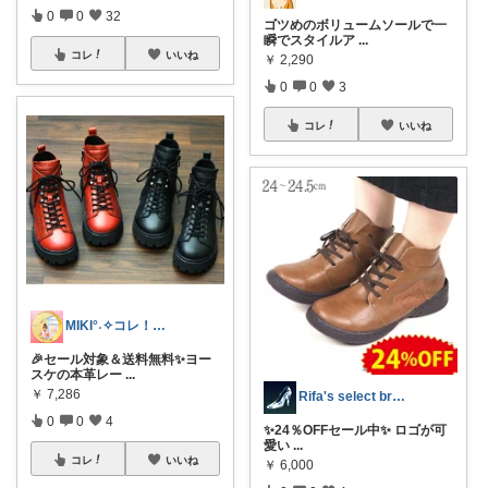
0
0
32
ゴツめのボリュームソールで一
瞬でスタイルア
...
コレ
いいね
￥
2,290
0
0
3
コレ
いいね
MIKI°˖✧コレ！歓迎✧˖°
🎉セール対象＆送料無料✨ヨー
スケの本革レー
...
￥
7,286
Rifa's select branch
0
0
4
✨24％OFFセール中✨ ロゴが可
愛い
...
コレ
いいね
￥
6,000