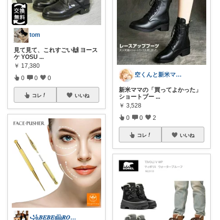
tom
見て見て、これすごい🙌 ヨース
ケ YOSU
...
￥
17,380
空くんと新米ママ🌸💪
0
0
0
新米ママの「買ってよかった」
コレ
いいね
ショートブー
...
￥
3,528
0
0
2
コレ
いいね
꧁𝑩𝑬𝑩𝑬𓊝𝑹𝑶𝑶𝑴꧂