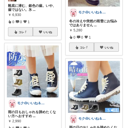
靴底に潜む、銀色の歯。いや、
歯ではない。氷
...
モク🐽いいね＆フォローに感謝💕
￥
6,930
冬の冷えや突然の雨雪にお悩み
0
0
1
ではありません
...
￥
5,280
コレ
いいね
0
0
1
コレ
いいね
モク🐽いいね＆フォローに感謝💕
雨の日もおしゃれを諦めたくな
い方へおすすめ
...
モク🐽いいね＆フォローに感謝💕
￥
2,990
雨の日のおしゃれを諦めたくな