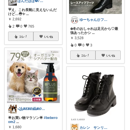
ぱんだぱぱ⚽️7日有難うございます
☔️え、これ長靴に見えないんだ
けど…😳✨
...
￥
2,692
ゆーちゃん@フォロワーさまから購入💕
2
0
765
❄️冬のおしゃれは足元から♡最
強あったかシ
...
コレ
いいね
￥
3,528
0
0
3
コレ
いいね
꧁𝑩𝑬𝑩𝑬𓊝𝑹𝑶𝑶𝑴꧂
🌟お買い物マラソン🌟
#bebero
om2
...
￥
1,680
カレン サンリオとディズニーが大好き