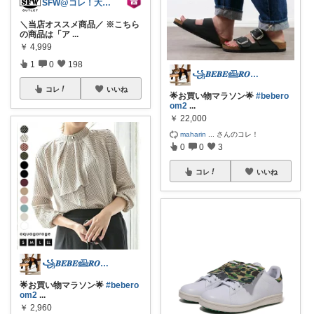
SFW@コレ！大歓迎
＼当店オススメ商品／ ※こちら
の商品は「ア
...
￥
4,999
1
0
198
꧁𝑩𝑬𝑩𝑬𓊝𝑹𝑶𝑶𝑴꧂
コレ
いいね
🌟お買い物マラソン🌟
#bebero
om2
...
￥
22,000
maharin
...
さんのコレ！
0
0
3
コレ
いいね
꧁𝑩𝑬𝑩𝑬𓊝𝑹𝑶𝑶𝑴꧂
🌟お買い物マラソン🌟
#bebero
om2
...
￥
2,960