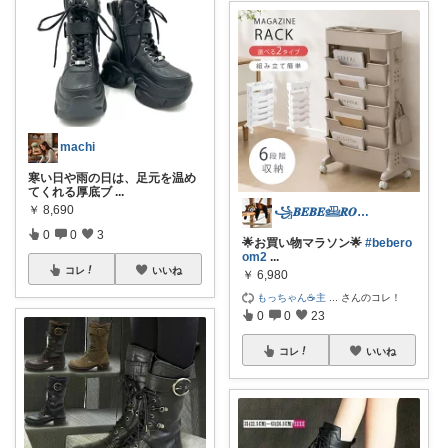
machi
寒い日や雨の日は、足元を温め
てくれる厚底ブ
...
￥
8,690
꧁𝑩𝑬𝑩𝑬𓊝𝑹𝑶𝑶𝑴꧂
0
0
3
🌟お買い物マラソン🌟
#bebero
om2
...
コレ
いいね
￥
6,980
もっちゃん☕主
...
さんのコレ！
0
0
23
コレ
いいね