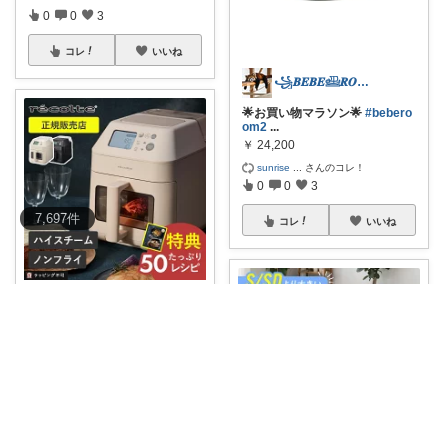
0
0
3
コレ
いいね
꧁𝑩𝑬𝑩𝑬𓊝𝑹𝑶𝑶𝑴꧂
🌟お買い物マラソン🌟
#bebero
om2
...
￥
24,200
sunrise
...
さんのコレ！
0
0
3
7,697
件
コレ
いいね
꧁𝑩𝑬𝑩𝑬𓊝𝑹𝑶𝑶𝑴꧂
🌟お買い物マラソン🌟
#bebero
om2
...
￥
29,700
Miu 🫧
...
さんのコレ！
0
0
3
コレ
いいね