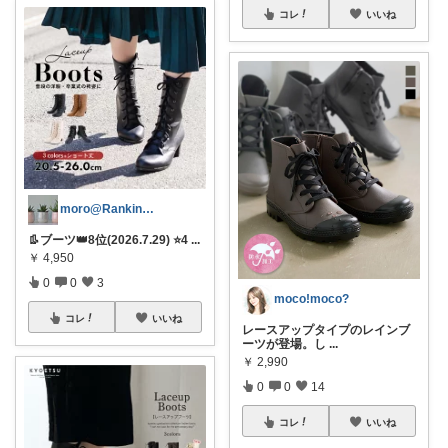
コレ
いいね
moro@Ranking ROOM
👢ブーツ👑8位(2026.7.29) ⭐4
...
￥
4,950
0
0
3
moco!moco?
コレ
いいね
レースアップタイプのレインブ
ーツが登場。し
...
￥
2,990
0
0
14
コレ
いいね