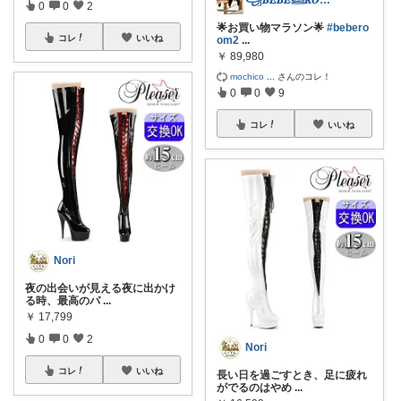
0
0
2
🌟お買い物マラソン🌟
#bebero
コレ
いいね
om2
...
￥
89,980
mochico
...
さんのコレ！
0
0
9
コレ
いいね
Nori
夜の出会いが見える夜に出かけ
る時、最高のパ
...
￥
17,799
0
0
2
Nori
コレ
いいね
長い日を過ごすとき、足に疲れ
がでるのはやめ
...