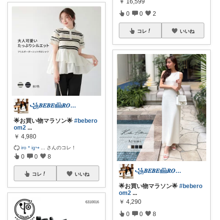
￥
16,599
0
0
2
コレ
いいね
꧁𝑩𝑬𝑩𝑬𓊝𝑹𝑶𝑶𝑴꧂
🌟お買い物マラソン🌟
#bebero
om2
...
￥
4,980
iro＊ig↪
...
さんのコレ！
0
0
8
꧁𝑩𝑬𝑩𝑬𓊝𝑹𝑶𝑶𝑴꧂
コレ
いいね
🌟お買い物マラソン🌟
#bebero
om2
...
￥
4,290
0
0
8