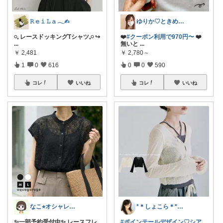
𝚁 𝚎 𝚒 𝙻 𝚊 𓂃✍︎
ゆりか♡ときめく暮らしと服✨️
𓏸𓈒 レースドッキングTシャツ𓈒𓏸 ↪️
❤️
#クーポン利用で970円〜
❤️
...
無いと
...
￥
2,481
￥
2,780～
1
0
616
0
0
590
コレ
いいね
コレ
いいね
なこ⭐︎オシャレとインテリア🪴🌱
*＊しょこら＊*朝コレ
✨一部予約受付中✨ レースフレ
#ポインテールデザイン♡シア