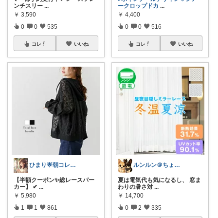
ンチスリー
...
ークロップドカ
...
￥
3,590
￥
4,400
0
0
535
0
0
516
コレ
いいね
コレ
いいね
ひまり🌟朝コレ💡いつも感謝💓
ルンルン＠ちょいラク暮らし
【半額クーポン✨総レースパー
夏は電気代も気になるし、 窓ま
カー】 ✔
...
わりの暑さ対
...
￥
5,980
￥
14,700
1
1
861
0
2
335