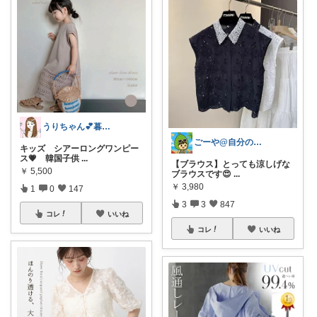
うりちゃん💕暮らし🏡キッズ👶ママ
ごーや@自分の機嫌は自分でとる人🌻
キッズ シアーロングワンピー
ス💗 韓国子供
...
【ブラウス】とっても涼しげな
￥
5,500
ブラウスです😍
...
￥
3,980
1
0
147
3
3
847
コレ
いいね
コレ
いいね