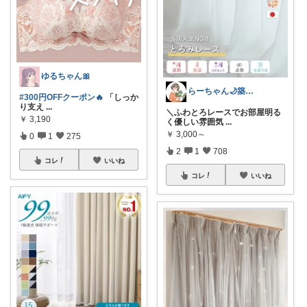
ゆるちゃん🎀
らーちゃん🌙築古賃貸をもっとかわいく♡
#300円OFFクーポン🔥
「しっか
り支え
...
＼ふわとろレースでお部屋明る
￥
3,190
く優しい雰囲気
...
￥
3,000～
0
1
275
2
1
708
コレ
いいね
コレ
いいね