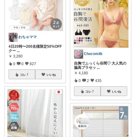
わちゃママ
4日20時〜200名様限定50%OFF
クー
...
Chocomilk
￥
3,280
自胸でふっくら谷間♡ 大人気の
0
0
827
脇高ブラセッ
...
￥
4,180
コレ
いいね
0
2
435
コレ
いいね