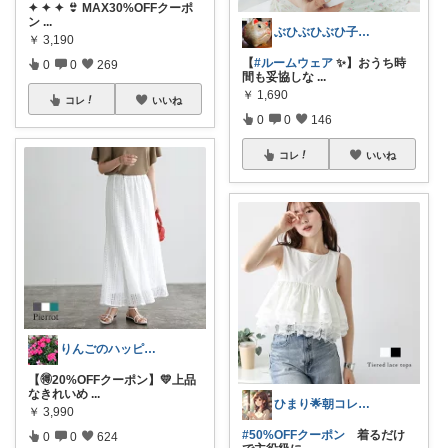
✦ ✦ ✦ 👙 MAX30%OFFクーポ
ン
...
ぶひぶひぶひ子・暑いの苦手・・・辛い
￥
3,190
【
#ルームウェア
✨】おうち時
0
0
269
間も妥協しな
...
￥
1,690
コレ
いいね
0
0
146
コレ
いいね
りんごのハッピールーム🍎ご購入に感謝✨
【🉐20%OFFクーポン】💛上品
なきれいめ
...
ひまり🌟朝コレ💡いつも感謝💓
￥
3,990
#50%OFFクーポン
着るだけ
0
0
624