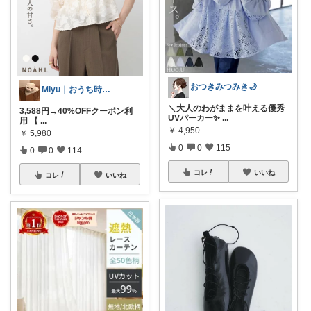
おつきみつみき🌙
Miyu｜おうち時間の小さな幸せ🌸
＼大人のわがままを叶える優秀
3,588円→40%OFFクーポン利
UVパーカー✨
...
用 【
...
￥
4,950
￥
5,980
0
0
115
0
0
114
コレ
いいね
コレ
いいね