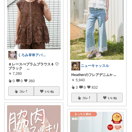
くろみ🐰🌸アパレル✨
🌷レースぺプラムブラウス🌷 ♡
ニューキャッスル
ブラック
...
￥
7,280
Heatherのフレアデニム✨
...
￥
5,940
0
0
360
3
0
832
コレ
いいね
コレ
いいね