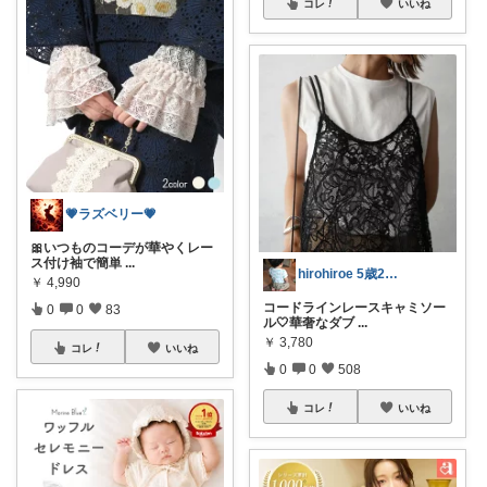
コレ
いいね
💗ラズベリー💗
🎀いつものコーデが華やくレー
ス付け袖で簡単
...
hirohiroe 5歳2歳👦👧
￥
4,990
コードラインレースキャミソー
0
0
83
ル🤍華奢なダブ
...
￥
3,780
コレ
いいね
0
0
508
コレ
いいね