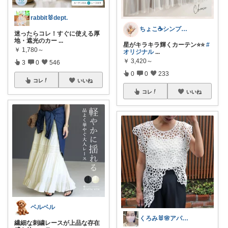
rabbit🐰dept.
ちょこ☕️シンプルで快適な暮らし🌱
迷ったらコレ！すぐに使える厚
地・遮光のカー
...
星がキラキラ輝くカーテン⭐⭐
#
￥
1,780～
オリジナル
...
￥
3,420～
3
0
546
0
0
233
コレ
いいね
コレ
いいね
ベルベル
くろみ🐰🌸アパレル✨
繊細な刺繍レースが上品な存在