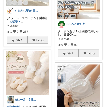
くまきち🐻‍❄️4日購入感謝🌻
[ミラーレースカーテン 日本製]
#お買い
...
こころとからだの余裕お手伝いROOM🍀
￥
2,680～
クーポンあり！\圧倒的におしゃ
1
0
257
れ！賃貸OK
...
￥
8,500～
コレ
いいね
0
0
93
コレ
いいね
まゆーみ 5日子供服と📱ケース感謝💖