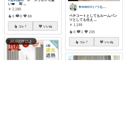
#送料無料
レースリボン可愛
い❤️ 即
...
★mimi☆いつもありがとうございます❤
￥
2,180
ペチコートとしてもルームパン
0
0
69
ツとしても仕え
...
￥
1,199
コレ
いいね
0
1
235
10,000
件
以上
コレ
いいね
rabbit🐰dept.
すぐに使える厚地・遮光のカー
テンとレースカ
...
￥
1,680
1
0
611