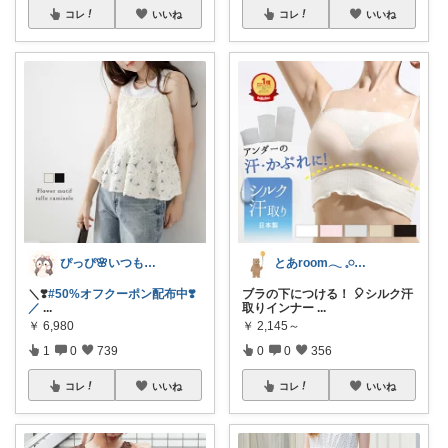
コレ
いいね
コレ
いいね
ぴっぴ🌸いつもありがとうございます♡
とあroom𓂃 𓈒𓏸心地よい衣食住
＼❣️
#50%オフクーポン配布中❣️
ブラの下につける！ 🎈シルク汗
／
...
取りインナー
...
￥
6,980
￥
2,145～
1
0
739
0
0
356
コレ
いいね
コレ
いいね