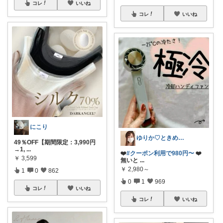
コレ
いいね
コレ
いいね
にこり
ゆりか♡ときめく暮らしと服✨️
49％OFF【期間限定：3,990円
→1,
...
❤️
#クーポン利用で980円〜
❤️
￥
3,599
無いと
...
￥
2,980～
1
0
862
0
1
969
コレ
いいね
コレ
いいね