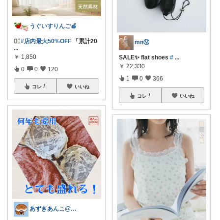
うぐいすりんご🍎
❤️‍🔥
#店内最大50%OFF
「累計20
mnⓂ︎
...
￥
1,850
SALE✨ flat shoes
#
...
￥
22,330
0
0
120
1
0
366
コレ
いいね
コレ
いいね
あずきあんこ@ぷち美容＆育児＆時短専門