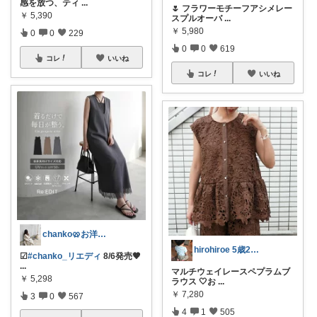
感を放つ、ティ
...
🌷 フラワーモチーフアシメレー
￥
5,390
スプルオーバ
...
￥
5,980
0
0
229
0
0
619
コレ
いいね
コレ
いいね
chanko🥨お洋服/出産準備💗
hirohiroe 5歳2歳👦👧
☑︎
#chanko_リエディ
8/6発売🤎
...
マルチウェイレースペプラムブ
￥
5,298
ラウス 🤍お
...
￥
7,280
3
0
567
4
1
505