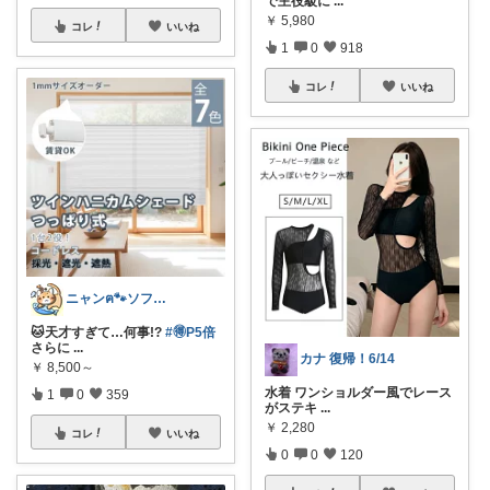
で主役級に
...
￥
5,980
コレ
いいね
1
0
918
コレ
いいね
ニャンฅ🐾ソファでくつろぐ猫🐱💕
🐱天才すぎて…何事!?
#🉐P5倍
さらに
...
カナ 復帰！6/14
￥
8,500～
水着 ワンショルダー風でレース
1
0
359
がステキ
...
￥
2,280
コレ
いいね
0
0
120