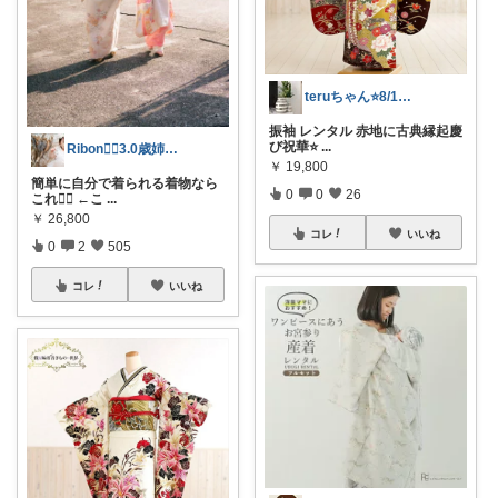
teruちゃん⭐️8/1楽天トラベル感謝
振袖 レンタル 赤地に古典縁起慶
び祝華⭐️
...
Ribon❁⃘3.0歳姉妹ﾏﾏ👧🏻♡
￥
19,800
簡単に自分で着られる着物なら
0
0
26
これ☝🏻 ←こ
...
￥
26,800
コレ
いいね
0
2
505
コレ
いいね