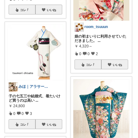
コレ
いいね
room_tsuuun
娘の初まいりに利用させていた
だきました。
...
￥
4,320～
0
0
2
コレ
いいね
みほ｜アラサー主婦｜共働き｜2児育児中
子の七五三や結婚式、着たいけ
ど買うのは高い
...
￥
24,800
0
0
3
コレ
いいね