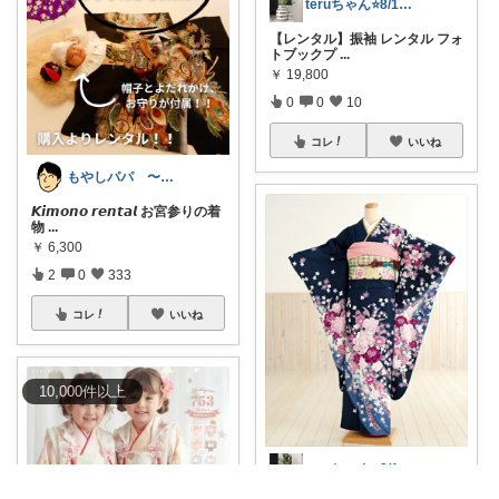
teruちゃん⭐️8/1楽天トラベル感謝
【レンタル】振袖 レンタル フォ
トブックプ
...
￥
19,800
0
0
10
コレ
いいね
もやしパパ 〜育児・生活・雑貨〜
𝙆𝙞𝙢𝙤𝙣𝙤 𝙧𝙚𝙣𝙩𝙖𝙡 お宮参りの着
物
...
￥
6,300
2
0
333
コレ
いいね
10,000
件
以上
teruちゃん⭐️8/1楽天トラベル感謝