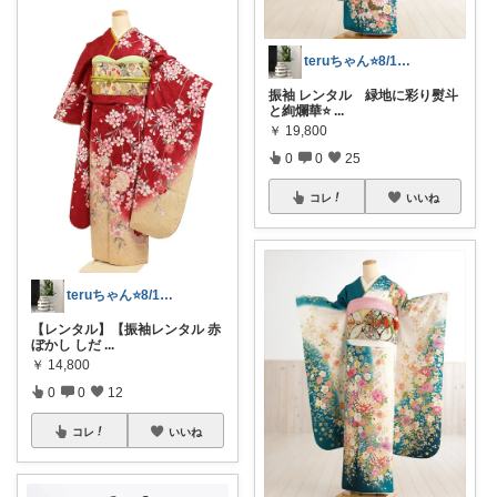
teruちゃん⭐️8/1楽天トラベル感謝
振袖 レンタル 緑地に彩り熨斗
と絢爛華⭐️
...
￥
19,800
0
0
25
コレ
いいね
teruちゃん⭐️8/1楽天トラベル感謝
【レンタル】【振袖レンタル 赤
ぼかし しだ
...
￥
14,800
0
0
12
コレ
いいね