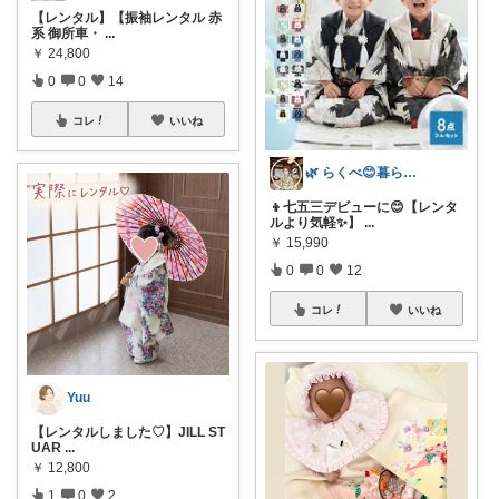
【レンタル】【振袖レンタル 赤
系 御所車・
...
￥
24,800
0
0
14
コレ
いいね
🌿 らくべ😊暮らしの知恵といいもの
👦七五三デビューに😊【レンタ
ルより気軽✨】
...
￥
15,990
0
0
12
コレ
いいね
Yuu
【レンタルしました♡】JILL ST
UAR
...
￥
12,800
1
0
2