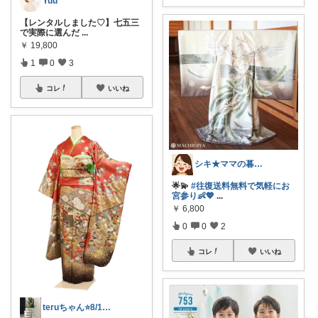
Yuu
【レンタルしました♡】七五三
で実際に選んだ
...
￥
19,800
1
0
3
コレ
いいね
シキ★ママの暮らし、キッズ
🌟💫
#往復送料無料で気軽にお
宮参り👶💖
...
￥
6,800
0
0
2
コレ
いいね
teruちゃん⭐️8/1楽天トラベル感謝