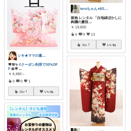
teruちゃん⭐️8/1楽天トラベル感謝
振袖 レンタル 「白地緑ぼかしに
絢爛の慶祝
...
￥
19,800
0
0
13
コレ
いいね
シキ★ママの暮らし、キッズ
💖🌸✨
#クーポン利用で30%OF
F
🎀🌟
...
￥
6,480～
0
0
1
コレ
いいね