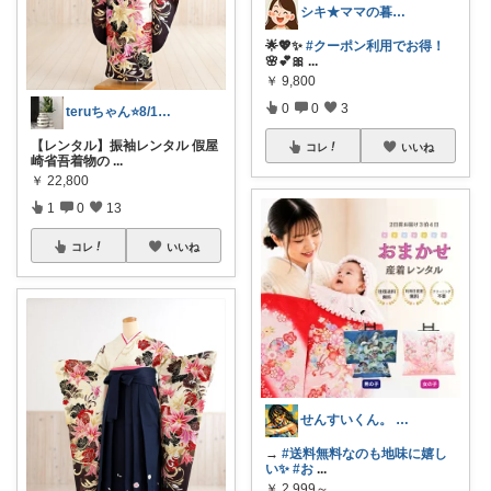
シキ★ママの暮らし、キッズ
🌟💖✨
#クーポン利用でお得！
🌸💕🎀
...
￥
9,800
0
0
3
teruちゃん⭐️8/1楽天トラベル感謝
【レンタル】振袖レンタル 假屋
コレ
いいね
崎省吾着物の
...
￥
22,800
1
0
13
コレ
いいね
せんすいくん。 ＼情報の海へダイブ／
→
#送料無料なのも地味に嬉し
い✨
#お
...
￥
2,999～