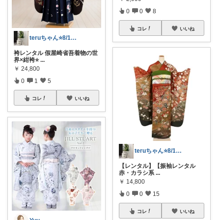
0
0
8
コレ
いいね
teruちゃん⭐️8/1楽天トラベル感謝
袴レンタル 假屋崎省吾着物の世
界×紺袴⭐️
...
￥
24,800
0
1
5
コレ
いいね
teruちゃん⭐️8/1楽天トラベル感謝
【レンタル】【振袖レンタル
赤・カラシ系
...
￥
14,800
0
0
15
コレ
いいね