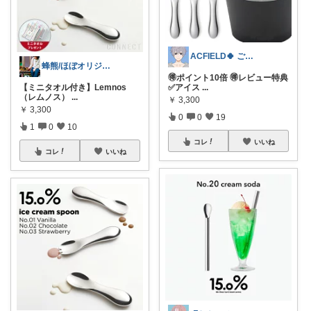
ACFIELD🍀 ご購入感謝です
蜂熊/ほぼオリジナル写真/コレ歓迎
🉐ポイント10倍 🉐レビュー特典
【ミニタオル付き】Lemnos
✅アイス
...
（レムノス）
...
￥
3,300
￥
3,300
0
0
19
1
0
10
コレ
いいね
コレ
いいね