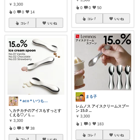
￥
3,300
0
0
50
0
0
14
コレ
いいね
コレ
いいね
まる子
＊aco＊いつもありがとうございます♡
レムノス アイスクリームスプー
＼カチカチのアイスもすっとす
ン 15.0
...
くえる♡／ L
...
￥
3,300
￥
3,300
1
0
183
0
0
38
コレ
いいね
コレ
いいね