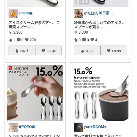
lunlun🍩
ゆたぽん🔰日常のあったらいいな👍
アイスクリーム好きの方へ ご
冷凍庫から出したてのアイス、
褒美スプーン
...
スプーンが刺さ
...
￥
3,300
￥
3,300
1
0
278
0
0
4
コレ
いいね
コレ
いいね
❁POPO❁
yuu⭐️ROOM⭐️
＼カチカチのアイスがすくえな
買って数日でお気に入りに☺️