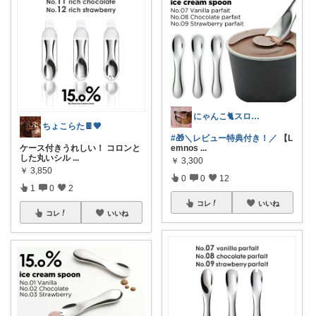
にゃんこ🐈スローです🐢💦
ちょこらた🍫🤎
#🎁＼レビュー特典付き！／
【L
ケース付きうれしい！ コロンと
emnos
...
した丸いシル
...
￥
3,300
￥
3,850
0
0
12
1
0
2
コレ
いいね
コレ
いいね