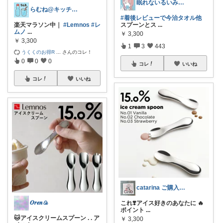
眠れないるいみけ@QOL↑生活作り
らむね@キッチン用品
#着後レビューで今治タオル他
楽天マラソン中｜
#Lemnos
#レ
スプーンとス
...
ムノ
...
￥
3,300
￥
3,300
1
3
443
うくくのお得R
...
さんのコレ！
0
0
0
コレ
いいね
コレ
いいね
catarina ご購入ありがとう❣️
𝑶𝒓𝒆𝒏🍙
これ❣️アイス好きのあなたに 🔥
ポイント
...
🐱アイスクリームスプーン . . ア
￥
3,300