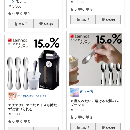
ーン
ちょっ
...
￥
3,300
￥
3,300
0
0
5
0
0
1
コレ
いいね
コレ
いいね
🌟ソラ🌟
mam＆me Select
✨ 魔法みたいに溶ける究極のス
カチカチに凍ったアイスも待た
プーン ✨
...
ずに食べられる
...
￥
3,300
￥
3,300
0
0
2
0
0
0
コレ
いいね