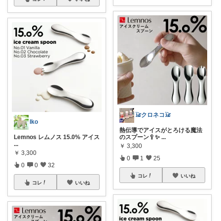
𓃠クロネコ𓃠
Iko
熱伝導でアイスがとろける魔法
Lemnos レムノス 15.0% アイス
のスプーン🥄✨
...
...
￥
3,300
￥
3,300
0
1
25
0
0
32
コレ
いいね
コレ
いいね