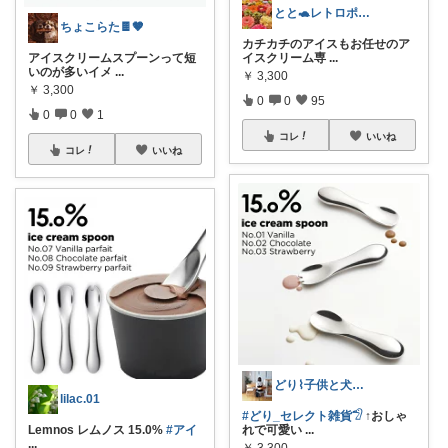
とと🐢レトロポップとキッチン雑貨👒
ちょこらた🍫🤎
カチカチのアイスもお任せのア
アイスクリームスプーンって短
イスクリーム専
...
いのが多いイメ
...
￥
3,300
￥
3,300
0
0
95
0
0
1
コレ
いいね
コレ
いいね
どり⌇ 子供と犬と暮らし
lilac.01
#どり_セレクト雑貨𓅿
↑おしゃ
Lemnos レムノス 15.0%
#アイ
れで可愛い
...
...
￥
3,300