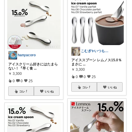
こむぎ✨いつもありがとう
hanyacoro
アイススプーン レムノス15.0％
アイスクリーム好きにはたまら
まさに
...
ない！『早く食
...
￥
3,300
￥
3,300
0
0
25
0
0
25
コレ
いいね
コレ
いいね