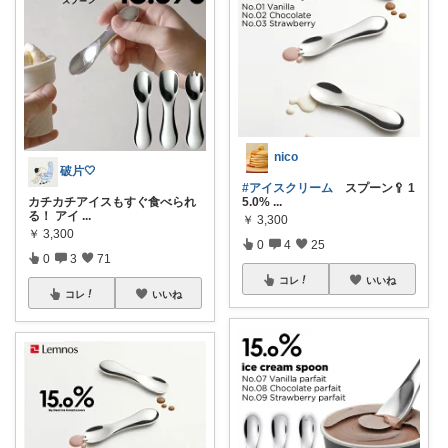
nico
破片🤍
#アイスクリーム
スプーン🥄 1
カチカチアイスもすぐ食べられ
5.0%
...
る！ アイ
...
￥
3,300
￥
3,300
0
4
25
0
3
71
コレ
いいね
コレ
いいね