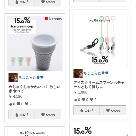
コレ
いいね
ちょこらた🍫🤎
ちょこらた🍫🤎
アイスクリームスプーンもチャ
めちゃくちゃかわいい！ 欲しい
ームとして持ち
...
🍨 食べて
...
￥
1,980
￥
4,180
0
0
2
0
0
2
コレ
いいね
コレ
いいね