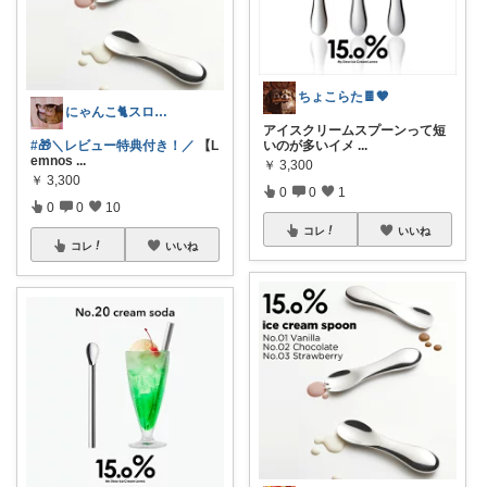
ちょこらた🍫🤎
にゃんこ🐈スローです🐢💦
アイスクリームスプーンって短
#🎁＼レビュー特典付き！／
【L
いのが多いイメ
...
emnos
...
￥
3,300
￥
3,300
0
0
1
0
0
10
コレ
いいね
コレ
いいね