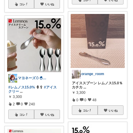
コレ
いいね
orange_room
マヨネーズ🥚‪🐣✨️お礼はプロフで♪
アイススプーン レムノス15.0％
#レムノス15.0%
🍦🥄
#アイス
カチカ
...
クリー
...
￥
3,300
￥
3,300
0
0
48
2
0
240
コレ
いいね
コレ
いいね