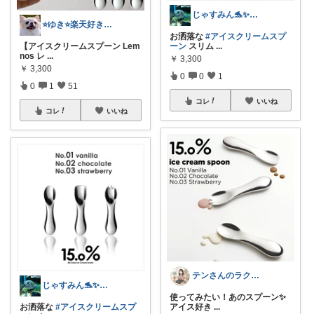
じゃすみん🐬✨ご購入感謝です😊
⭐️ゆき⭐️楽天好き主婦🎵
お洒落な
#アイスクリームスプ
【アイスクリームスプーン Lem
ーン
スリム
...
nos レ
...
￥
3,300
￥
3,300
0
0
1
0
1
51
コレ
いいね
コレ
いいね
テンさんのラクして整う暮らしROOM
じゃすみん🐬✨ご購入感謝です😊
使ってみたい！あのスプーン✨️
お洒落な
#アイスクリームスプ
アイス好き
...