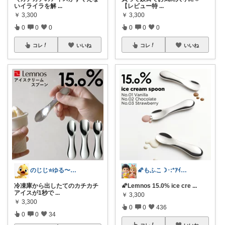
いイライラを解
...
【レビュー特
...
￥
3,300
￥
3,300
0
0
0
0
0
0
コレ
いいね
コレ
いいね
のじじ⭐️ゆる〜くのんびり便利✨🌈生活
🌠もふこ☽･:*ｱｲｺﾝ変更しました♪
冷凍庫から出したてのカチカチ
🌠Lemnos 15.0% ice cre
...
アイスが1秒で
...
￥
3,300
￥
3,300
0
0
436
0
0
34
コレ
いいね