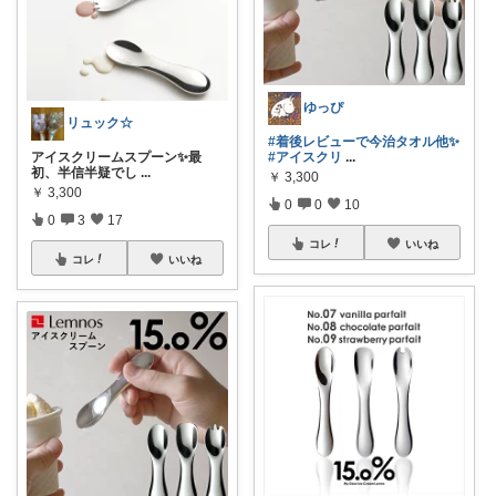
ゆっぴ
リュック☆
#着後レビューで今治タオル他✨
アイスクリームスプーン✨最
#アイスクリ
...
初、半信半疑でし
...
￥
3,300
￥
3,300
0
0
10
0
3
17
コレ
いいね
コレ
いいね