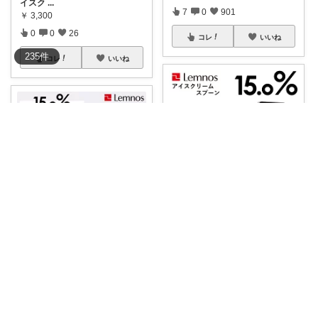
イスク
...
7
0
901
￥
3,300
0
0
26
コレ
いいね
235
件
コレ
いいね
Arbre Queue Rivière
ほっきょく💎ダイヤモンド会員💎
✨**マラソン開催中！レムノス1
5.0%ア
...
🍨キャラメル気分をもっと贅沢
￥
3,300
に♪ Lemn
...
0
0
8
￥
4,180
0
0
5
コレ
いいね