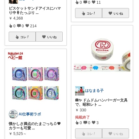
0
0
11
ビスケットサンドアイスにハマ
り中🍦たっぷり
...
コレ
いいね
￥
4,368
0
0
214
コレ
いいね
はなまる子
🍔✨ ドムドムハンバーガー文具
で、昭和レト
...
￥
330
AI仕事術ラボ
掲載終了
0
0
3
懐かしさ満点のたまごっち🥚💖
カラーも可愛
...
￥
5,525～
コレ
いいね