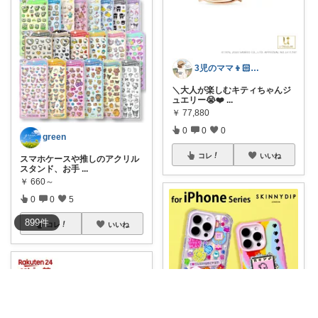
3児のママ👦🏻👦🏻👧🏻
＼大人が楽しむキティちゃんジ
ュエリー😭❤️
...
￥
77,880
0
0
0
green
コレ
いいね
スマホケースや推しのアクリル
スタンド、お手
...
￥
660～
0
0
5
899
件
コレ
いいね