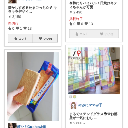
令和にリバイバル！日焼けキテ
ィちゃんが可愛
...
懐かしすぎるたまごっち🥚💕 キ
ラキラデザイ
...
￥
2,490
￥
3,150
掲載終了
売切れ
0
0
13
0
1
13
コレ
いいね
コレ
いいね
🌿みにママ@子育て×暮らしを楽しむ🌿
まるでステンドグラス😳🩷お部
屋が一気におし
...
￥
9,800～
粧ひ / IG▶showhiii