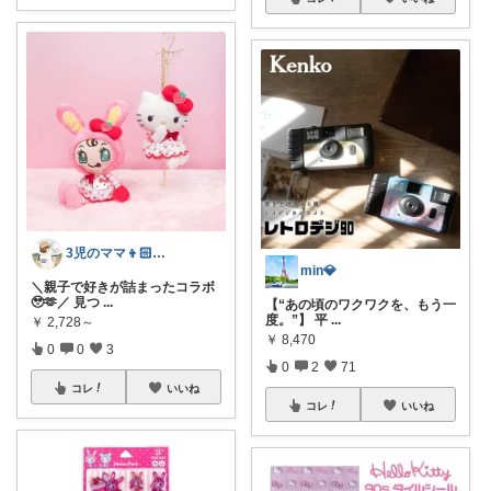
3児のママ👦🏻👦🏻👧🏻
min💎
＼親子で好きが詰まったコラボ
🥹🫶／ 見つ
...
【“あの頃のワクワクを、もう一
度。”】 平
...
￥
2,728～
￥
8,470
0
0
3
0
2
71
コレ
いいね
コレ
いいね