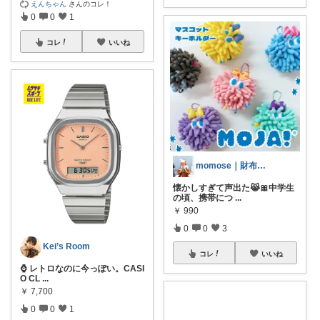
えんちゃん
さんのコレ！
0
0
1
コレ
いいね
momose｜財布の紐堅めﾏﾏ 🎀
懐かしすぎて声出た😹🎀中学生
の頃、携帯につ
...
￥
990
0
0
3
Kei’s Room
コレ
いいね
⌚ レトロなのに今っぽい。CASI
O CL
...
￥
7,700
0
0
1