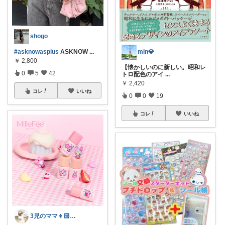
shogo
#asknowasplus
ASKNOW
...
min💎
￥
2,800
【懐かしいのに新しい。昭和レ
0
5
42
トロ配色のアイ
...
￥
2,420
コレ
いいね
0
0
19
コレ
いいね
3児のママ👦🏻👦🏻👧🏻