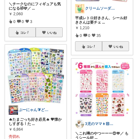
＼チークなのにフィギュアも気
になる🤣🩷／
...
クリームソーダ♫昭和平成レトロ好き母
￥
2,060
平成レトロ好きさん、シール好
0
0
3
きさんは要チェ
...
￥
1,210
コレ
いいね
0
0
35
コレ
いいね
ぶーにゃん🔰どうしたら売れるかな😭
🔥たまごっち好き必見🔥 💖懐か
しすぎる！た
...
3児のママ👦🏻👦🏻👧🏻
￥
6,864
＼これ噂のやつーーー😍🫶／ も
売切れ
うシール好
...