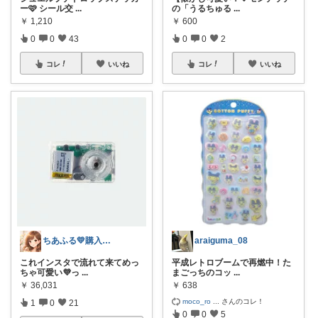
ー🩷 シール交
...
の「うるちゅる
...
￥
1,210
￥
600
0
0
43
0
0
2
コレ
いいね
コレ
いいね
ちあふる💛購入ありがとう💛インスタ有
araiguma_08
これインスタで流れて来てめっ
平成レトロブームで再燃中！た
ちゃ可愛い💜っ
...
まごっちのコッ
...
￥
36,031
￥
638
moco_ro
...
さんのコレ！
1
0
21
0
0
5