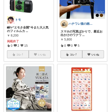
トモ
ハチワレ猫の雑貨屋さん
📸✨“エモさ全開”今また大人気
のフィルムカ
...
スマホの写真ばかりで、最近お
出かけのワクワ
...
￥
8,200
￥
5,800
掲載終了
0
2
15
0
0
5
コレ
いいね
コレ
いいね