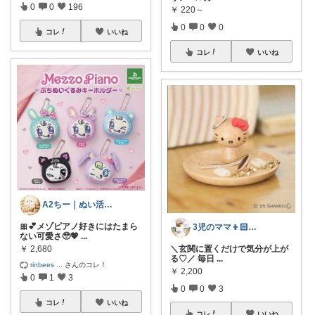
0
0
196
￥
220～
0
0
0
コレ
いいね
コレ
いいね
A2ちー｜ぬい活・シール・癒やし雑貨🧸
🎀💕メゾピアノ好きにはたまら
3児のママ👦🏻👦🏻👧🏻
ない可愛さ🥹💖
...
￥
2,680
＼玄関に置くだけで気分が上が
る♡／ 毎日
...
rinbees
...
さんのコレ！
￥
2,200
0
1
3
0
0
3
コレ
いいね
コレ
いいね