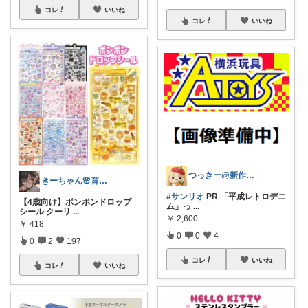
コレ
いいね
コレ
いいね
つっきー@新作アイテム
きーちゃん🌸育児グッズお纏め👶
#サンリオ
PR 「平成レトロデニ
【4歳向け】ボンボンドロップ
ム」っ
...
シール クーリ
...
￥
2,600
￥
418
0
0
4
0
2
197
コレ
いいね
コレ
いいね