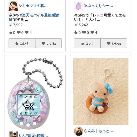
シキ★ママの暮らし、キッズ
🦄ぷっくりシール屋さん🍬
🌸🎉✨
#楽天モバイル最強感謝
今SNSで「レトロ可愛くてエモ
祭
🎊💕🎇
...
い！」と大バ
...
￥
7,992
￥
5,242
0
0
4
0
0
4
コレ
いいね
コレ
いいね
らんみ｜もっと心地いい暮らし
りん//育児×時短×コスパ