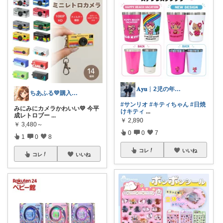
𝐀𝐲𝐮︴2児の年子姉妹ママ
ちあふる💛購入ありがとう💛インスタ有
#サンリオ
#キティちゃん
#日焼
みにみにカメラかわいい💛 今平
けキティ
...
成レトロブー
...
￥
2,890
￥
3,480～
0
0
7
1
0
8
コレ
いいね
コレ
いいね