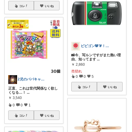
コレ
いいね
ピピゴン🐼🔰！！ふぉろばします🐼✈️
📸今、写ルンですがまた熱い理
由、知ってます
...
￥
2,860
売切れ
0
0
5
2児のパパキャンパー
コレ
いいね
正直、これは世代関係なく欲し
くなる…！
...
￥
3,540
0
0
1
コレ
いいね