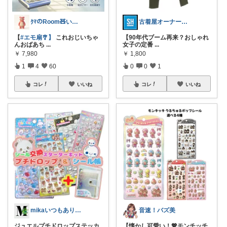
ｸﾏのRoom🧸いつもあざます😘✨️
古着屋オーナーが選ぶROOM
【
#エモ扇🎐】
これおじいちゃ
​【90年代ブーム再来？おしゃれ
んおばあち
...
女子の定番
...
￥
7,980
￥
1,800
1
4
60
0
0
1
コレ
いいね
コレ
いいね
mikaいつもありがとうございます🩷
音速！バズ美
ジュエルプチドロップステッカ
【懐かし可愛い！💖モンチッチ