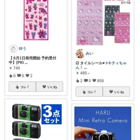
ゆう
みい
【 8月1日発売開始 予約受付
中】[PIG
...
☑︎ タイルシール♥
#キティちゃ
ん！
...
￥
740
￥
485～
0
0
2
2
0
859
コレ
いいね
コレ
いいね