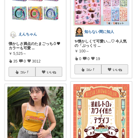
知らない間に知人
えんちゃん
✨懐かしくて可愛い…♡ 今人気
懐かしさ満点のたまごっち🥚💖
の「ぷっくり
...
カラーも可愛
...
￥
100～
￥
5,525～
0
0
19
35
0
3012
コレ
いいね
コレ
いいね