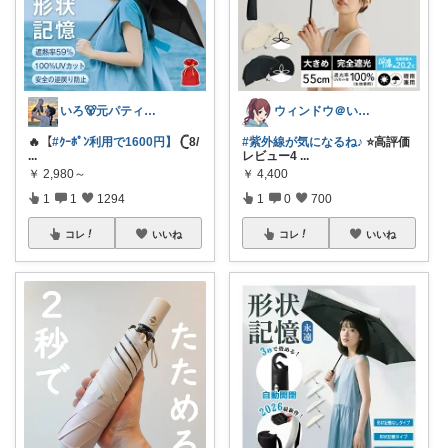
いろ🐻元パティシエ🍫
ウィンドウ＠いつもありがとうございます♪
🔥【
#ｸｰﾎﾟﾝ利用で1600円】
𓊆8/
#紫外線が気になるね♪
⭐高評価
...
レビュー4
...
￥
2,980～
￥
4,400
1
1
1294
1
0
700
コレ
いいね
コレ
いいね