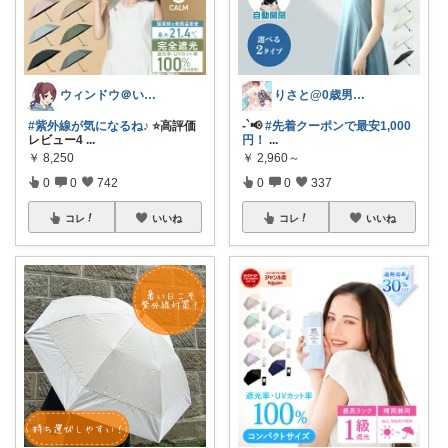
ウィンドウ＠いつもありがとうございます♪
りさと@0歳男の子ママ👦🏻🤍
#紫外線が気になるね♪
⭐高評価
-`📢
#先着クーポンで最安1,000
レビュー4
...
円！
...
￥
8,250
￥
2,960～
0
0
742
0
0
337
コレ
いいね
コレ
いいね