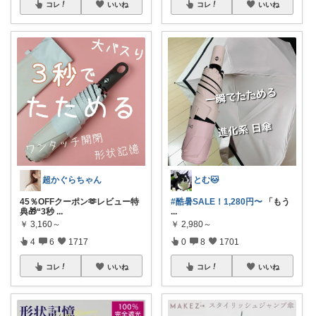
コレ
いいね
コレ
いいね
超かぐらちゃん
とむ🐱
45％OFFクーポン🫶レビュー特
#酷暑SALE！1,280円〜
​「もう
典🎁“3秒
...
...
￥
3,160～
￥
2,980～
4
6
1717
0
8
1701
コレ
いいね
コレ
いいね