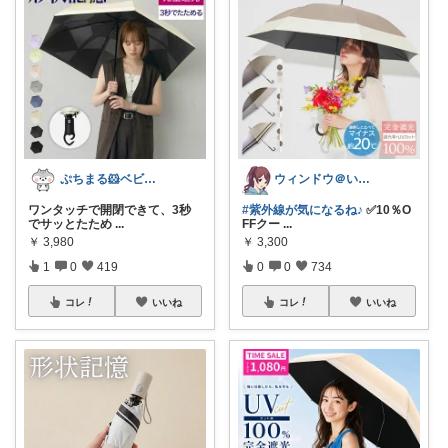
ぷちまる🐹ベビー子供服♡
ウィンドウ＠いつもありがとうございます♪
ワンタッチで開閉できて、3秒
#紫外線が気になるね♪
✅10％O
でサッとたため
...
FFクー
...
￥
3,980
￥
3,300
1
0
419
0
0
734
コレ
いいね
コレ
いいね