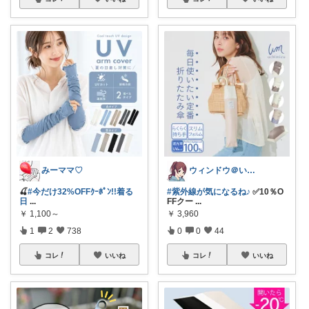
みーママ♡
ウィンドウ＠いつもありがとうございます♪
🍒
#今だけ32%OFFｸｰﾎﾟﾝ!!着る
#紫外線が気になるね♪
✅10％O
日
...
FFクー
...
￥
1,100～
￥
3,960
1
2
738
0
0
44
コレ
いいね
コレ
いいね