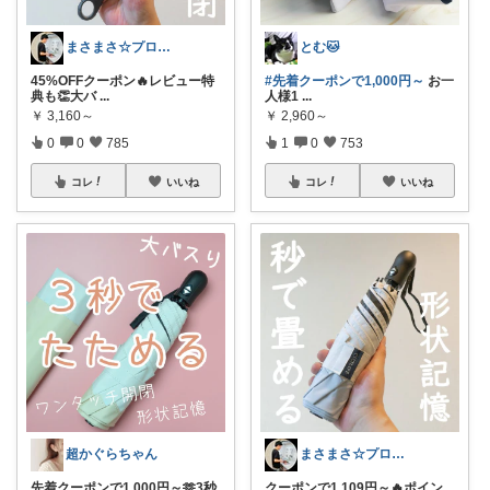
まさまさ☆プロフも見てね✨
とむ🐱
45%OFFクーポン🔥レビュー特
#先着クーポンで1,000円～
お一
典も👏大バ
...
人様1
...
￥
3,160～
￥
2,960～
0
0
785
1
0
753
コレ
いいね
コレ
いいね
超かぐらちゃん
まさまさ☆プロフも見てね✨
先着クーポンで1,000円～🫶3秒
クーポンで1,109円～🔥ポイン