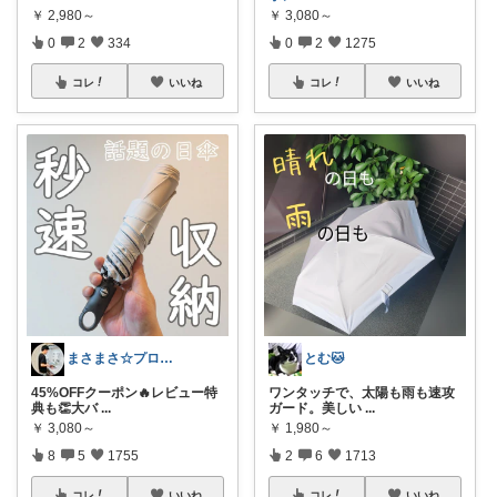
￥
2,980～
￥
3,080～
0
2
334
0
2
1275
コレ
いいね
コレ
いいね
まさまさ☆プロフも見てね✨
とむ🐱
45%OFFクーポン🔥レビュー特
ワンタッチで、太陽も雨も速攻
典も👏大バ
...
ガード。美しい
...
￥
3,080～
￥
1,980～
8
5
1755
2
6
1713
コレ
いいね
コレ
いいね