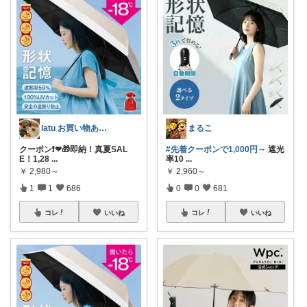
latu お買い物ありがとうございます
まるこ
クーポン❗❤🎁即納！真夏SAL
#先着クーポンで1,000円～
遮光
E！1,28
...
率10
...
￥
2,980～
￥
2,960～
1
1
686
0
0
681
コレ
いいね
コレ
いいね