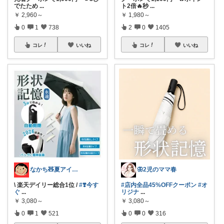
でたため
...
ト2倍🔥秒
...
￥
2,960～
￥
1,980～
0
1
738
2
0
1405
コレ
いいね
コレ
いいね
なかち🧸夏アイテム＆便利グッズ✨
🦋2児のママ春
\ 楽天デイリー総合1位 /
#❣️今す
#店内全品45%OFFクーポン
#オ
ぐ
...
リジナ
...
￥
3,080～
￥
3,080～
0
1
521
0
0
316