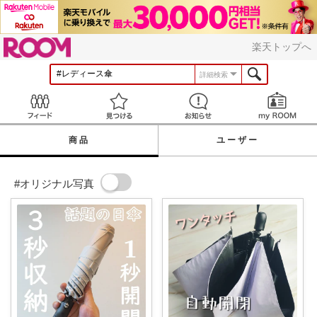
ROOM
楽天トップへ
詳細検索
Feed
見つける
お知らせ
商品
ユーザー
#オリジナル写真