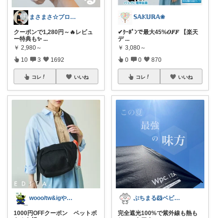
まさまさ☆プロフも見てね✨
𝕊𝔸𝕂𝕌ℝ𝔸❀
クーポンで1,280円～🔥レビュ
✔︎ｸｰﾎﾟﾝで最大45%𝑶𝑭𝑭 【楽天
ー特典も✨
...
デ
...
￥
2,980～
￥
3,080～
10
3
1692
0
0
870
コレ
いいね
コレ
いいね
wooo/tw&igやってます
ぷちまる🐹ベビー子供服♡
1000円OFFクーポン ペットボ
完全遮光100%で紫外線も熱も