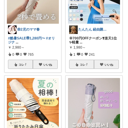
🦋2児のママ春
たんたん 経由購入ありがとうございます！
#酷暑SALE🉐1,280円〜
#オリ
🌞700円OFFクーポン❣️楽天1位
ジナ
...
✨軽量
...
￥
2,980～
￥
1,980～
0
0
765
1
0
241
コレ
いいね
コレ
いいね