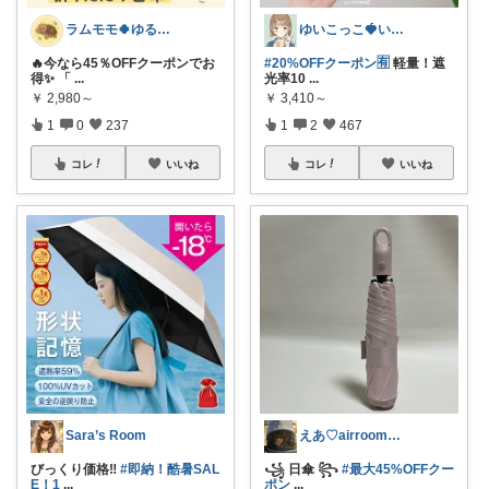
ラムモモ🍀ゆるっとミニマル
ゆいこっこ🍓いつも感謝です*.
🔥今なら45％OFFクーポンでお
#20%OFFクーポン🈶
軽量！遮
得✨ 「
...
光率10
...
￥
2,980～
￥
3,410～
1
0
237
1
2
467
コレ
いいね
コレ
いいね
Sara’s Room
えあ♡airroom❀ラクして整う暮らし
びっくり価格‼️
#即納！酷暑SAL
꧁ 日傘 ꧂
#最大45%OFFクー
E！1
...
ポン
...