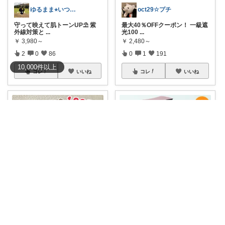
ゆるまま⭐︎いつもありがとうございます✨
oct29☆プチ
守って映えて肌トーンUP⛱️ 紫
最大40％OFFクーポン！ 一級遮
外線対策と
...
光100
...
￥
3,980～
￥
2,480～
2
0
86
0
1
191
10,000
件
以上
コレ
いいね
コレ
いいね
USBパパ
まりも✌️2歳5歳のママ☀️朝コレ☀️
約125gの超軽量設計で、バッグ
✌️ ＼在庫一掃セール！値下げ7,9
に入れても
...
80円
...