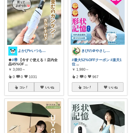
よかぴ✨いつも感謝です💖😊💖
きびの＠やさしさで暮らしをデザイン
🍀
#🉐
【今すぐ使える！店内全
#最大52%OFFクーポン
#楽天1
品45%OF
...
位
...
￥
3,080～
￥
1,980～
0
0
1031
2
0
967
コレ
いいね
コレ
いいね