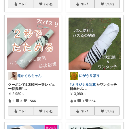
コレ
いいね
コレ
いいね
超かぐらちゃん
にがうりぼう
クーポンで1,280円〜🫶レビュ
#オリジナル写真
✨ワンタッチ
ー特典🎁“
...
日傘✨ ふ
...
￥
2,980～
￥
3,080～
2
3
1566
0
0
654
コレ
いいね
コレ
いいね