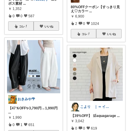
ボス素材
...
80%OFFクーポン【すっきり見
￥
1,352
え♡カラー
...
0
0
587
￥
6,900
2
0
1024
コレ
いいね
コレ
いいね
おきみや🌴
こより ｜ ∞ イヤイライケレ ∞
【47％OFF✨3,790円→1,990円
...
【39%OFF】 🛒aquagarage
...
￥
1,990
￥
3,042
0
1
651
0
0
619