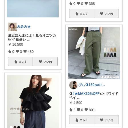
0
0
368
コレ
いいね
みみみ☀️
最近ほんまによく見るオニツカ
👟🤍 細身シ
...
￥
16,500
0
3
480
コレ
いいね
ぴぃ🍋150㎝の心地いい暮らし🧺ˊ˗
🍋
#🔥MAX30%OFF
👉【ワイド
ベイ
...
￥
4,590
2
0
801
コレ
いいね