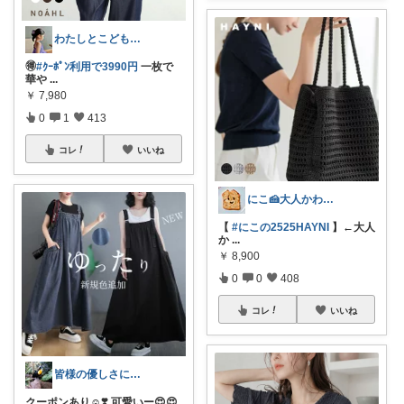
わたしとこどもの好きメモ 🧺
🉐
#ｸｰﾎﾟﾝ利用で3990円
一枚で
華や
...
￥
7,980
0
1
413
コレ
いいね
にこ🍰大人かわいいコレクション
【
#にこの2525HAYNI
】←大人
か
...
￥
8,900
0
0
408
コレ
いいね
皆様の優しさに感謝です✨happyミルク
クーポンあり☺️❣️ 可愛いー😍😍