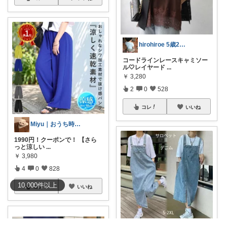
hirohiroe 5歳2歳👦👧
コードラインレースキャミソー
ル🤍レイヤード
...
￥
3,280
2
0
528
コレ
いいね
Miyu｜おうち時間の小さな幸せ🌸
1990円！クーポンで！ 【さら
っと涼しい
...
￥
3,980
4
0
828
10,000
件
以上
コレ
いいね