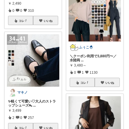
￥
2,490
0
0
310
コレ
いいね
ふぅこ🐣
＼クーポン利用で3,880円〜／
水陸両
...
￥
3,480～
0
1
1130
コレ
いいね
マキノ
✨軽くて可愛い♡大人のストラ
ップシューズ👠
...
￥
3,499
2
0
257
コレ
いいね