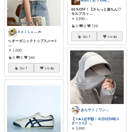
Miyu｜おうち時間の小さな幸せ🌸
60％OFF！【さらっと楽ちん♡
セルフカッ
...
￥
3,890～
0
0
729
𝚁 𝚎 𝚒 𝙻 𝚊 𓂃✍︎
コレ
いいね
𓏸𓈒 オーガニックトップス𓈒𓏸 ↪️
#
...
￥
1,000
0
0
340
コレ
いいね
あらサト｜ワンオペ4児ママ👶
【
#🔥3点半額！今日9日0時ス
タート✨】
...
￥
3,990