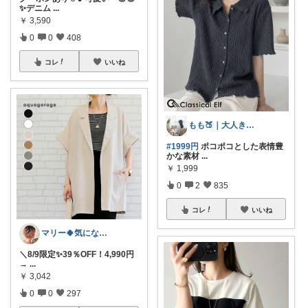
✨デニム
...
￥
3,590
0
0
408
コレ
いいね
もも🍑｜大人きれいめファッション
#1999円
ポコポコとした表情豊
かな素材
...
￥
1,999
0
2
835
コレ
いいね
マリー🍀気になるものたくさん✨
＼8/9限定✨39％OFF！4,990円
→
...
￥
3,042
0
0
297