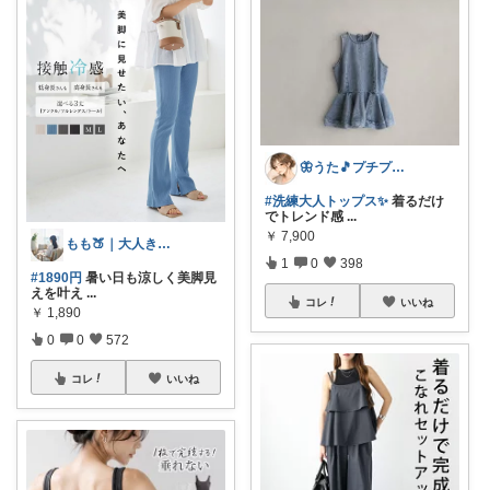
🦋うた🎵プチプラでも妥協したくない
#洗練大人トップス✨
着るだけ
でトレンド感
...
￥
7,900
もも🍑｜大人きれいめファッション
1
0
398
#1890円
暑い日も涼しく美脚見
えを叶え
...
コレ
いいね
￥
1,890
0
0
572
コレ
いいね