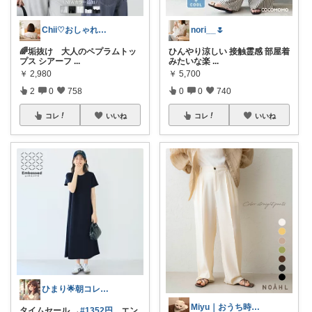
Chii♡おしゃれで可愛いもの
nori__🌷
🌈垢抜け 大人のペプラムトッ
ひんやり涼しい 接触霊感 部屋着
プス シアーフ
...
みたいな楽
...
￥
2,980
￥
5,700
2
0
758
0
0
740
コレ
いいね
コレ
いいね
ひまり🌟朝コレ💡いつも感謝💓
Miyu｜おうち時間の小さな幸せ🌸
タイムセール →
#1352円
エン