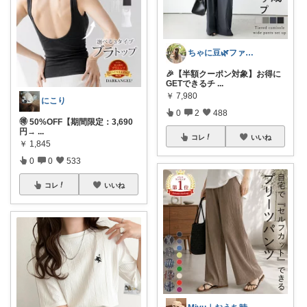
ちゃに豆🌿ファッション好き✨
🎉【半額クーポン対象】お得に
GETできるチ
...
￥
7,980
にこり
0
2
488
🉐 50%OFF【期間限定：3,690
円→
...
コレ
いいね
￥
1,845
0
0
533
コレ
いいね