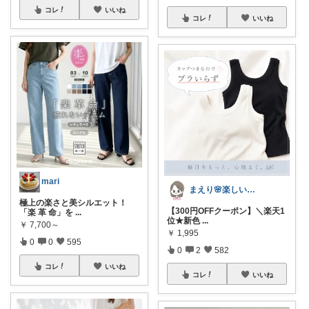
コレ
いいね
コレ
いいね
mari
まえり🌸楽しい暮らし🍀
極上の楽さと美シルエット！
【300円OFFクーポン】＼楽天1
「楽 革 命」を
...
位★新色
...
￥
7,700～
￥
1,995
0
0
595
0
2
582
コレ
いいね
コレ
いいね