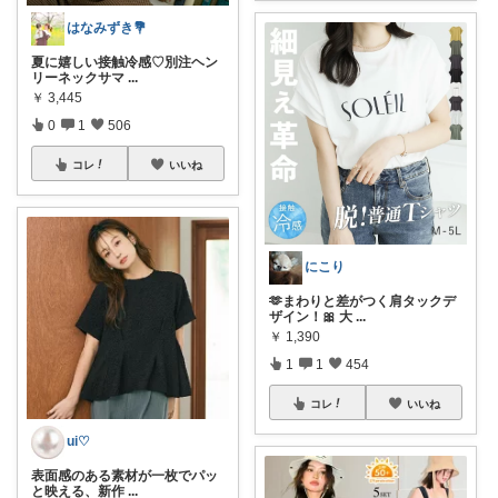
はなみずき💐
夏に嬉しい接触冷感♡別注ヘン
リーネックサマ
...
￥
3,445
0
1
506
コレ
いいね
にこり
🫶まわりと差がつく肩タックデ
ザイン！🎀 大
...
￥
1,390
1
1
454
コレ
いいね
ui♡
表面感のある素材が一枚でパッ
と映える、新作
...