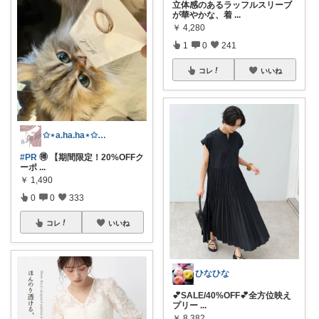
立体感のあるラッフルスリーブ
が華やかな、着
...
￥
4,280
1
0
241
コレ
いいね
✩⋆a.ha.ha⋆✩🛒感謝っ❤︎
#PR
🉐 【期間限定！20%OFFク
ーポ
...
￥
1,490
0
0
333
コレ
いいね
ひなひな
💕SALE/40%OFF💕全方位映え
プリー
...
￥
8,382