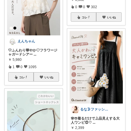
0
0
302
コレ
いいね
えんちゃん
🤍ふんわり華やか♡フラワージ
ャガードシアー
...
￥
5,980
1
0
1095
コレ
いいね
るな🌛ファッション・美容
🌸☃️着るだけで上品見えする大
人ワンピ😍♡
...
￥
2,399