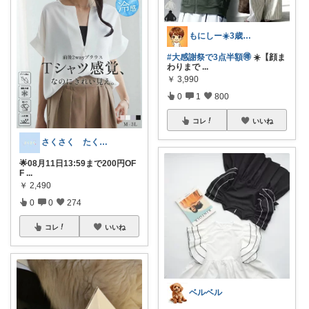
もにしー☀️3歳娘と0歳息子のパパ🧡
#大感謝祭で3点半額🉐
☀️【顔ま
わりまで
...
￥
3,990
0
1
800
コレ
いいね
さくさく たくさんの訪問感謝です🙇
🌟08月11日13:59まで200円OF
F
...
￥
2,490
0
0
274
コレ
いいね
ベルベル