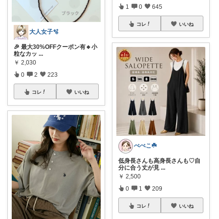
1
0
645
コレ
いいね
大人女子🫧
🎉 最大30%OFFクーポン有🔹小
粒なカッ
...
￥
2,030
0
2
223
コレ
いいね
ぺぺこ☘️
低身長さんも高身長さんも♡自
分に合う丈が見
...
￥
2,500
0
1
209
コレ
いいね