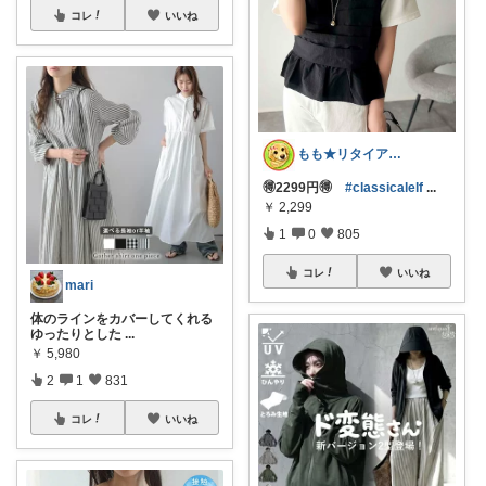
コレ
いいね
もも★リタイアOL主婦
🉐2299円🉐
#classicalelf
...
￥
2,299
1
0
805
コレ
いいね
mari
体のラインをカバーしてくれる
ゆったりとした
...
￥
5,980
2
1
831
コレ
いいね