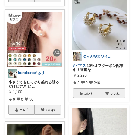
ゆらん🐶カワイイ物コレクター
#ピアス
10%オフクーポン配布
中！適度な
...
kurukuru🌱ありがとうございます
￥
2,290
小さくてもしっかり盛れる貼る
2
0
246
だけピアス ピ
...
￥
1,100
コレ
いいね
0
0
50
コレ
いいね