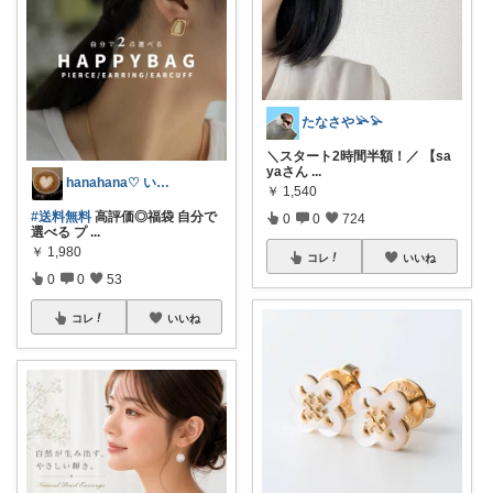
たなさや𓅪𓅫
＼スタート2時間半額！／ 【sa
yaさん
...
hanahana♡ いつもありがとう🙏
￥
1,540
#送料無料
高評価◎福袋 自分で
0
0
724
選べる プ
...
￥
1,980
コレ
いいね
0
0
53
コレ
いいね