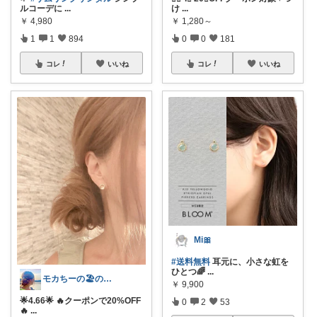
ルコーデに
...
け
...
￥
4,980
￥
1,280～
1
1
894
0
0
181
コレ
いいね
コレ
いいね
Mi🎀
#送料無料
耳元に、小さな虹を
ひとつ🌈
...
モカちーの🏖️のんびりライフ🐈✨
￥
9,900
🌟4.66🌟 🔥クーポンで20%OFF
0
2
53
🔥
...