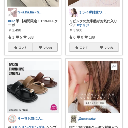
✩⋆a.ha.ha⋆✩🛒感謝っ❤︎
ミライ🌈姉妹ワーママ
#PR
🉐 【期間限定！15%OFFク
＼ピンクの文字盤がお気に入り
ーポ
...
♡／
#オリジ
...
￥
2,490
￥
3,900
1
5
533
0
0
188
コレ
いいね
コレ
いいね
りー🫧お気に入りのある暮らし🧺
𝒥𝒶𝓈𝓂𝒾𝓃𝑒𝒹𝑒𝓌
🌱
#サムリングサンダル
シンプ
❁⃘*.ﾟ 20％OFFクーポン対象✧つ