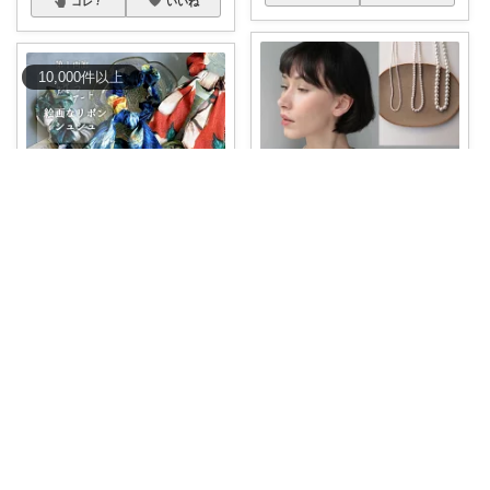
コレ
いいね
10,000
件
以上
お買い物探偵🔍とんとん
パンナコッタ🌈
N067サージカルステンレス製の
#ETAMOお喋りな雑貨たちの物
パールビー
...
語
#プ
...
￥
2,200
￥
550
1
1
146
0
0
156
コレ
いいね
コレ
いいね