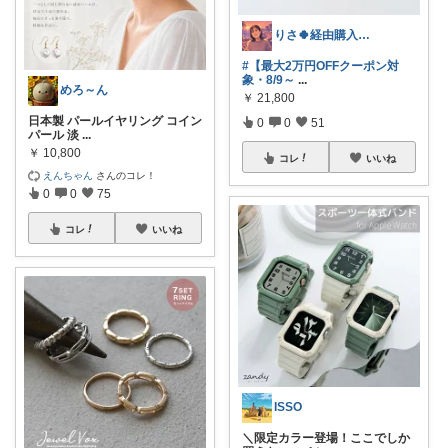
りさ🍀経由購入ありがとうございます😊
#【最大2万円OFFクーポン対
象・8/9～
...
めろ～ん
￥
21,800
日本製 パールイヤリング コイン
0
0
51
パール 淡
...
￥
10,800
コレ
いいね
えんちゃん
さんのコレ！
0
0
75
コレ
いいね
ISSO
＼限定カラー登場！ここでしか