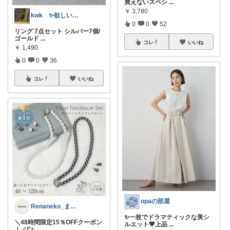
買えないスペシ
...
￥
3,780
kwk ✨欲しいもんいっぱい
0
0
52
リング 7点セット シルバー7個/
ゴールド
...
コレ
いいね
￥
1,490
0
0
36
コレ
いいね
opaの部屋
Renaneko_まったりな生活
✨一枚でドラマティックな美シ
＼48時間限定15％OFFクーポン
ルエット💖上品
...
｜／Cr
...