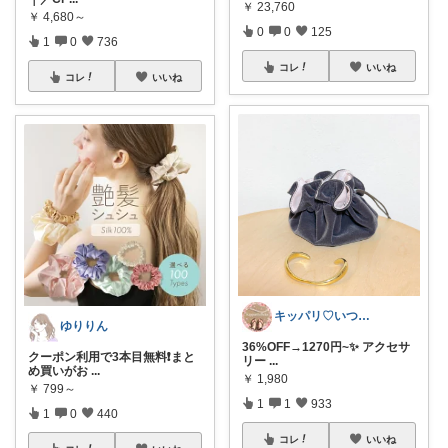
￥
23,760
￥
4,680～
0
0
125
1
0
736
コレ
いいね
コレ
いいね
キッパリ♡いつもありがとうございます🌸
ゆりりん
36%OFF→1270円~✨ アクセサ
クーポン利用で3本目無料❗️まと
リー
...
め買いがお
...
￥
1,980
￥
799～
1
1
933
1
0
440
コレ
いいね