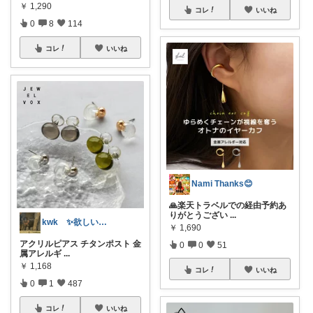
￥
1,290
コレ
いいね
0
8
114
コレ
いいね
Nami Thanks😊
🙏楽天トラベルでの経由予約あ
りがとうござい
...
kwk ✨欲しいもんいっぱい
￥
1,690
アクリルピアス チタンポスト 金
0
0
51
属アレルギ
...
￥
1,168
コレ
いいね
0
1
487
コレ
いいね