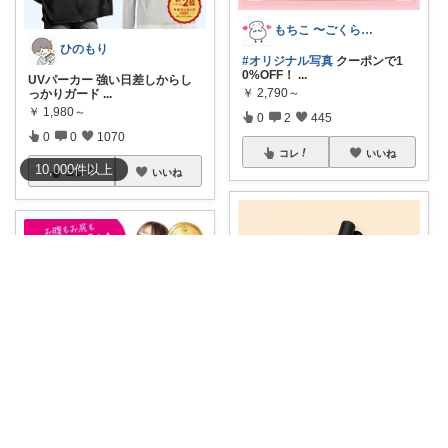
もちこ 〜ごくらく＆かわいい生活♪
ひのもり
#オリジナル写真
クーポンで1
0%OFF！
...
UVパーカー 強い日差しからし
￥
2,790～
っかりガード
...
￥
1,980～
0
2
445
0
0
1070
コレ
いいね
10,000
件
以上
コレ
いいね
🦋2児のママ春
桜吹雪🌸
#店内全品45%OFFクーポン
#オ
リジナ
...