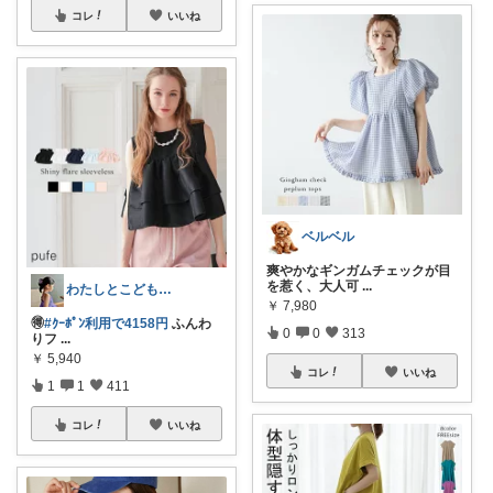
コレ
いいね
ベルベル
爽やかなギンガムチェックが目
を惹く、大人可
...
わたしとこどもの好きメモ 🧺
￥
7,980
🉐
#ｸｰﾎﾟﾝ利用で4158円
ふんわ
0
0
313
りフ
...
￥
5,940
コレ
いいね
1
1
411
コレ
いいね