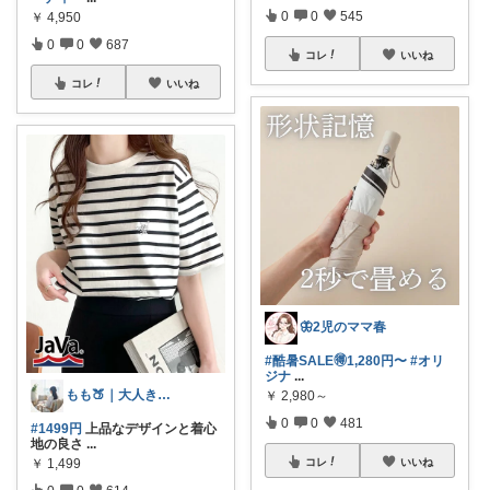
0
0
545
￥
4,950
0
0
687
コレ
いいね
コレ
いいね
🦋2児のママ春
#酷暑SALE🉐1,280円〜
#オリ
ジナ
...
もも🍑｜大人きれいめファッション
￥
2,980～
0
0
481
#1499円
上品なデザインと着心
地の良さ
...
￥
1,499
コレ
いいね