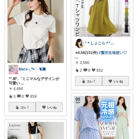
*＊しょこら＊*朝コレ
⭐️4.58(151件)
#贅沢生地使い♡
...
￥
3,560
Maro·͜· 🐾 ͗ ͗˒˒🐈‍⬛
2
0
852
**.ꕤ*.゜ミニマルなデザインが
コレ
いいね
可愛い
...
￥
4,494
3
0
859
コレ
いいね