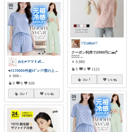
♡Collon♡
クーポン利用で2990円に🎫(❛ั
∀❛ั∗
...
みわ♥️ママ💄👶夏かわいい
￥
5,980
5
0
1121
♥️
#170000件超ﾚﾋﾞｭｰ!?雲の上
...
￥
999～
コレ
いいね
0
0
635
コレ
いいね