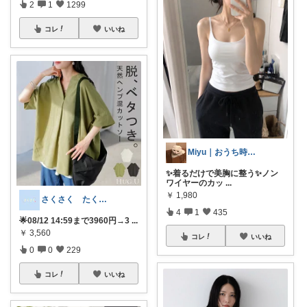
2
1
1299
コレ
いいね
Miyu｜おうち時間の小さな幸せ🌸
✨着るだけで美胸に整う✨ノン
ワイヤーのカッ
...
￥
1,980
さくさく たくさんの訪問感謝です🙇
4
1
435
🌟08/12 14:59まで3960円→3
...
￥
3,560
コレ
いいね
0
0
229
コレ
いいね