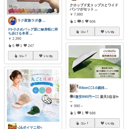
クロップド丈トップスとワイド
パンツがセット
...
￥
7,980
ラク家族ラボ🏠️30代子育てパパルーム
1
0
606
#✨小さめバッグ派に📖身軽に持
コレ
いいね
ち歩ける本革
...
￥
2,390
0
1
247
コレ
いいね
Ribon❁⃘3.0歳姉妹ﾏﾏ👧🏻♡
🉐
#激安990円〜❤️‍🔥
楽天1位🥇✨
...
￥
990～
1
1
688
コレ
いいね
꧁ポイマニ꧂