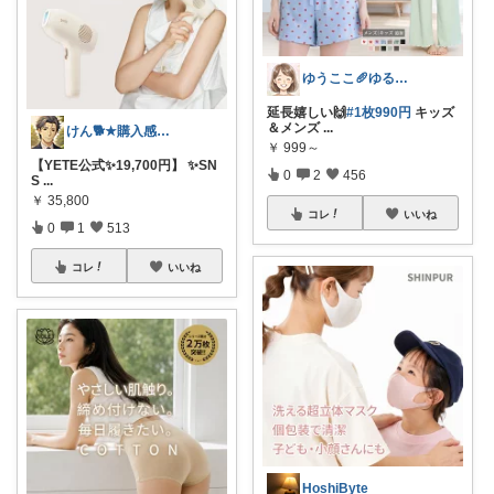
ゆうここ🥖ゆるっと楽しくお得な暮らしꕤ
延長嬉しい🙌
#1枚990円
キッズ
＆メンズ
...
けん🐕★購入感謝です★（アイコン変更）
￥
999～
【YETE公式✨19,700円】 ✨SN
0
2
456
S
...
￥
35,800
コレ
いいね
0
1
513
コレ
いいね
HoshiByte