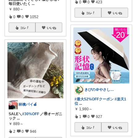
0
0
423
毎日使いたく
...
￥
880～
コレ
いいね
0
0
1052
コレ
いいね
きびの＠やさしさで暮らしをデザイン
#最大52%OFFクーポン
#楽天1
位
...
林檎パイ🍎
￥
1,980～
SALE＼
#30%OFF
／🉐オーガニ
1
0
927
ック
...
￥
889～
コレ
いいね
2
0
946