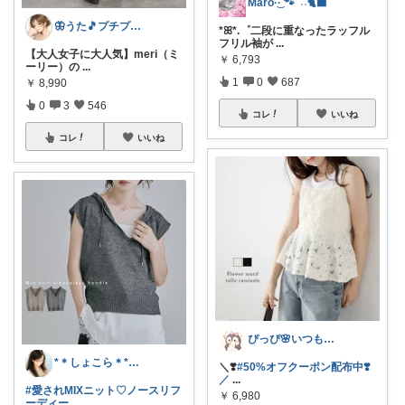
Maro·͜· 🐾 ͗ ͗˒˒🐈‍⬛
🦋うた🎵プチプラでも妥協したくない
*ꕤ*.゜二段に重なったラッフル
フリル袖が
...
【大人女子に大人気】meri（ミ
￥
6,793
ーリー）の
...
1
0
687
￥
8,990
0
3
546
コレ
いいね
コレ
いいね
ぴっぴ🌸いつもありがとうございます♡
*＊しょこら＊*朝コレ
＼❣️
#50%オフクーポン配布中❣️
／
...
#愛されMIXニット♡ノースリフ
￥
6,980
ーディー
...