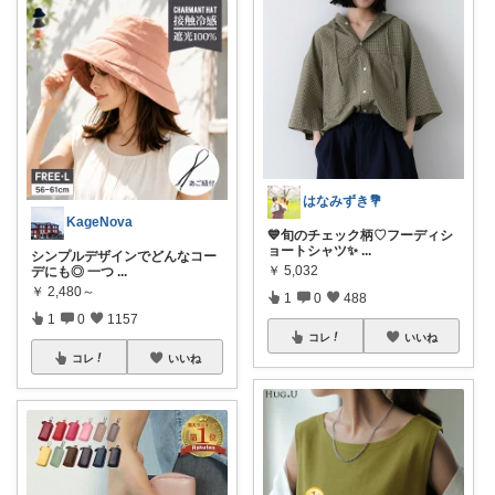
はなみずき💐
KageNova
💙旬のチェック柄♡フーディシ
ョートシャツ✨
...
シンプルデザインでどんなコー
￥
5,032
デにも◎ 一つ
...
￥
2,480～
1
0
488
1
0
1157
コレ
いいね
コレ
いいね