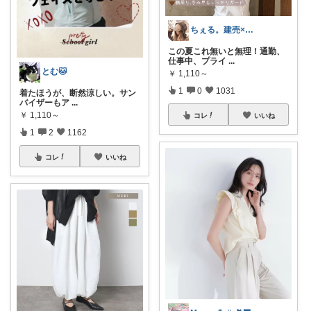
ちぇる。建売×暖色お家づくり
この夏これ無いと無理！通勤、
仕事中、プライ
...
とむ🐱
￥
1,110～
1
0
1031
​着たほうが、断然涼しい。サン
バイザーもア
...
￥
1,110～
コレ
いいね
1
2
1162
コレ
いいね