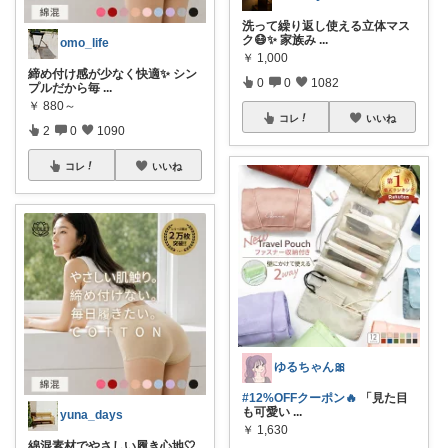
洗って繰り返し使える立体マス
ク😷✨ 家族み
...
omo_life
￥
1,000
締め付け感が少なく快適✨ シン
0
0
1082
プルだから毎
...
￥
880～
コレ
いいね
2
0
1090
コレ
いいね
ゆるちゃん🎀
#12%OFFクーポン🔥
「見た目
も可愛い
...
yuna_days
￥
1,630
綿混素材でやさしい履き心地🤍