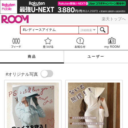
ROOM
楽天トップへ
詳細検索
Feed
見つける
お知らせ
商品
ユーザー
#オリジナル写真