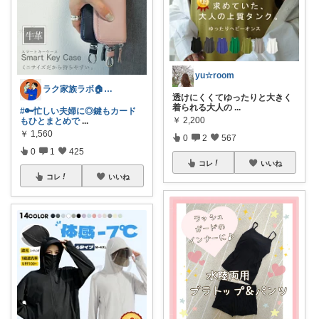
yu☆room
ラク家族ラボ🏠️30代子育てパパルーム
透けにくくてゆったりと大きく
着られる大人の
...
#🔑忙しい夫婦に◎鍵もカード
￥
2,200
もひとまとめで
...
￥
1,560
0
2
567
0
1
425
コレ
いいね
コレ
いいね