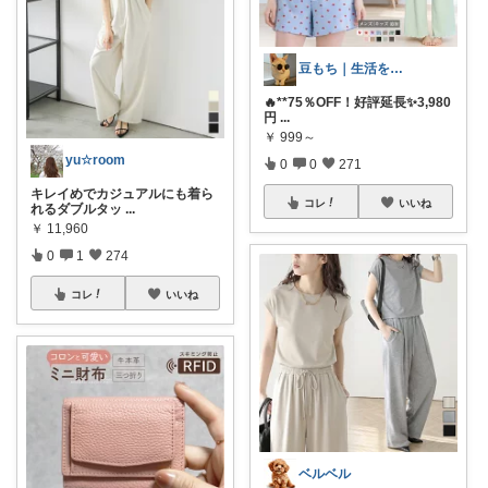
豆もち｜生活を彩るマストバイ
🔥**75％OFF！好評延長✨3,980
円
...
￥
999～
yu☆room
0
0
271
キレイめでカジュアルにも着ら
コレ
いいね
れるダブルタッ
...
￥
11,960
0
1
274
コレ
いいね
ベルベル