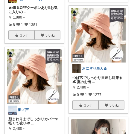
🔥45％OFFクーポンあり‼️お気
に入りの
...
￥
1,880～
8
1
1381
コレ
いいね
おにぎり星人🍙
つば広でしっかり日差し対策☀️
👒 夏のお出
...
￥
2,480～
0
1
1277
コレ
いいね
影ノ声
顔まわりまでしっかりカバー✨
軽くて被りや
...
￥
2,480～