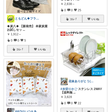
￥
2,838～
0
0
25
ともどん🍀フライパン料理ある暮らし🍳
コレ
いいね
🍀炭八🍀 【新発売】 本家炭屋
お試しセッ
...
￥
1,912～
0
0
5
コレ
いいね
花🌼ありがとう(*･ω･)*_ _)ﾍ
#水切りかご
ステンレス 2WAY
【送料無
...
￥
3,828
0
0
22
AKO@いつもありがとう🐾໊¨̮✩︎
コレ
いいね