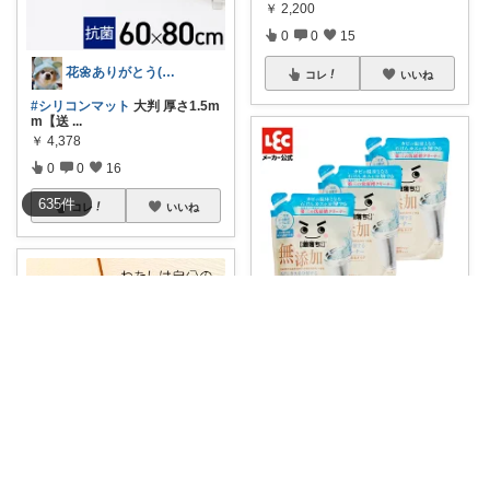
￥
2,200
0
0
15
花🌼ありがとう(*･ω･)*_ _)ﾍ
コレ
いいね
#シリコンマット
大判 厚さ1.5m
m【送
...
￥
4,378
0
0
16
635
件
コレ
いいね
花🌼ありがとう(*･ω･)*_ _)ﾍ
#激落ちくん
石鹸を分解する無
添加洗濯槽ク
...
￥
2,398
0
0
13
かなちんぐorganic+simple
コレ
いいね