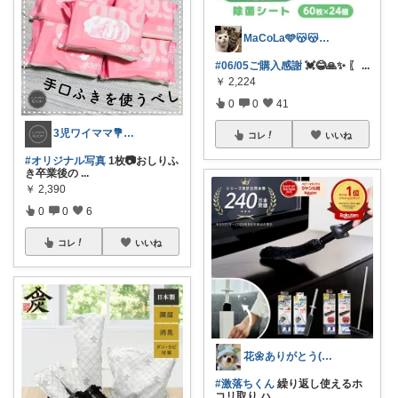
MaCoLa🩵😽😽🩷②🫶✨
#06/05ご購入感謝
💓😂🙏✨️ 〖
...
￥
2,224
0
0
41
3児ワイママ💐バタバタでも回る暮らし✨
コレ
いいね
#オリジナル写真
1枚📷おしりふ
き卒業後の
...
￥
2,390
0
0
6
コレ
いいね
花🌼ありがとう(*･ω･)*_ _)ﾍ
#激落ちくん
繰り返し使えるホ
コリ取り ハ
...