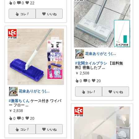
0
0
22
コレ
いいね
花🌼ありがとう(*･ω･)*_ _)ﾍ
#玄関タイルブラシ
【送料無
料】密集したブ
...
￥
2,508
0
0
20
花🌼ありがとう(*･ω･)*_ _)ﾍ
コレ
いいね
#激落ちくん
ケース付き ワイパ
ー フロー
...
￥
2,838
0
0
20
コレ
いいね