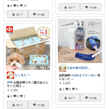
0
0
17
コレ
いいね
コレ
いいね
さあや🌼5日6日有難うございます
らくるん！♪
送料無料
#10%オフクーポン
気
になった
...
#PR
お散歩帰りやご飯のあとに
￥
1,628
サッと拭け
...
1
0
9
￥
2,280
0
0
2
コレ
いいね
コレ
いいね