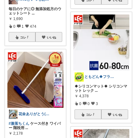
毎日のケアに◎ 無添加処方のウ
ェットシート
...
￥
1,690
0
1
474
コレ
いいね
ともどん🍀フライパン料理ある暮らし🍳
🍀シリコンマット🍀 シリコンマ
ット レック
...
￥
4,378
0
0
3
花🌼ありがとう(*･ω･)*_ _)ﾍ
コレ
いいね
#激落ちくん
ケース付き ワイパ
ー 階段用
...
￥
2,178