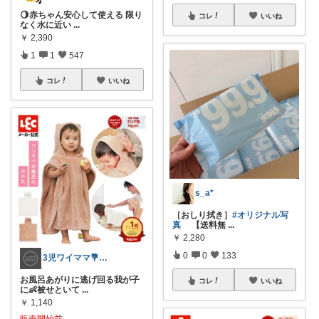
🌖赤ちゃん安心して使える 限り
コレ
いいね
なく水に近い
...
￥
2,390
1
1
547
コレ
いいね
s_a*
［おしり拭き］
#オリジナル写
真
【送料無
...
￥
2,280
0
0
133
3児ワイママ💐バタバタでも回る暮らし✨
お風呂あがりに逃げ回る我が子
コレ
いいね
に👶被せといて
...
￥
1,140
販売開始前