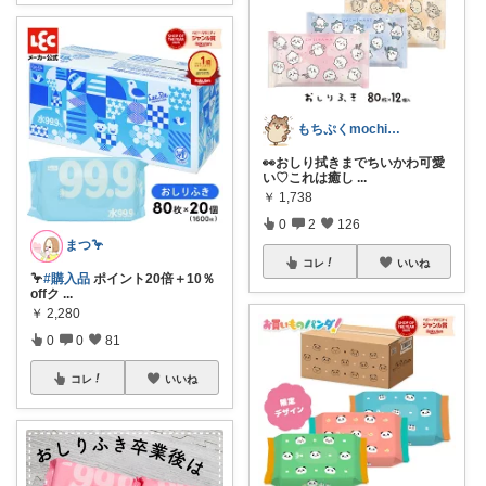
もちぷくmochipuku☘️5日感謝
👀おしり拭きまでちいかわ可愛
い♡これは癒し
...
￥
1,738
0
2
126
まつ🦩
コレ
いいね
🦩
#購入品
ポイント20倍＋10％
offク
...
￥
2,280
0
0
81
コレ
いいね