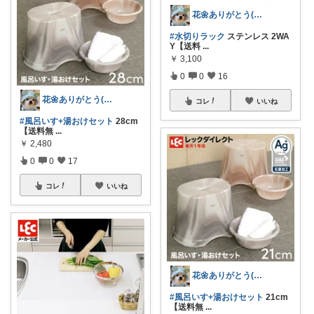
花🌼ありがとう(*･ω･)*_ _)ﾍ
#水切りラック
ステンレス 2WA
Y【送料
...
￥
3,100
0
0
16
花🌼ありがとう(*･ω･)*_ _)ﾍ
コレ
いいね
#風呂いす+湯おけセット
28cm
【送料無
...
￥
2,480
0
0
17
コレ
いいね
花🌼ありがとう(*･ω･)*_ _)ﾍ
#風呂いす+湯おけセット
21cm
【送料無
...