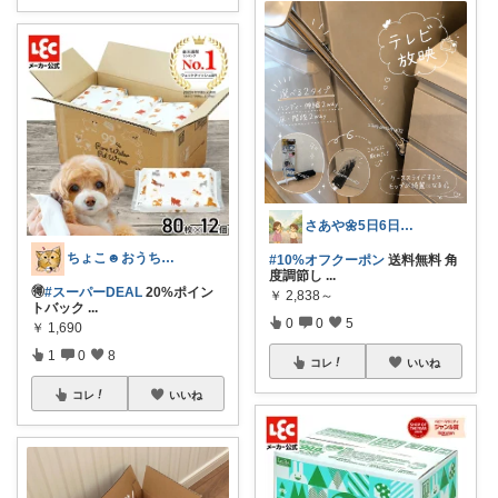
さあや🌼5日6日有難うございます
ちょこ☻おうち時間充実🏠アイテム
#10%オフクーポン
送料無料 角
度調節し
...
🉐
#スーパーDEAL
20%ポイン
￥
2,838～
トバック
...
0
0
5
￥
1,690
1
0
8
コレ
いいね
コレ
いいね