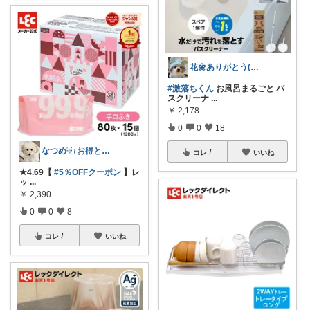
花🌼ありがとう(*･ω･)*_ _)ﾍ
#激落ちくん
お風呂まるごと バ
スクリーナ
...
￥
2,178
0
0
18
なつめ⿻ お得と洗練アイテム探し🐾
コレ
いいね
★4.69【
#5％OFFクーポン
】レ
ッ
...
￥
2,390
0
0
8
コレ
いいね