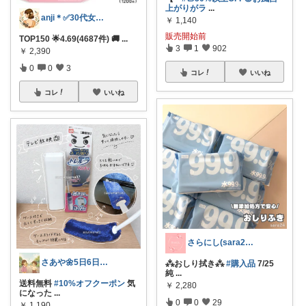
上がりがラ
...
anji＊✅30代女性売上ランキング🏆
￥
1,140
販売開始前
TOP150 🌟4.69(4687件) 🚚
...
3
1
902
￥
2,390
0
0
3
コレ
いいね
コレ
いいね
さらにし(sara24)🌸
さあや🌼5日6日有難うございます
⁂おしり拭き⁂
#購入品
7/25
純
...
送料無料
#10%オフクーポン
気
￥
2,280
になった
...
0
0
29
￥
1,190