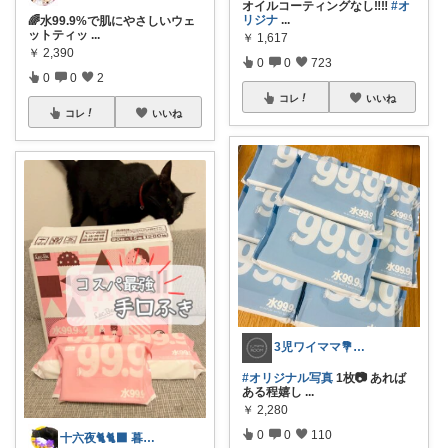
オイルコーティングなし‼️‼️
#オ
リジナ
...
🌈水99.9%で肌にやさしいウェ
ットティッ
...
￥
1,617
￥
2,390
0
0
723
0
0
2
コレ
いいね
コレ
いいね
3児ワイママ💐バタバタでも回る暮らし✨
#オリジナル写真
1枚📷 あれば
ある程嬉し
...
￥
2,280
0
0
110
十六夜🐈🐈‍⬛ 暮らしのあれこれ