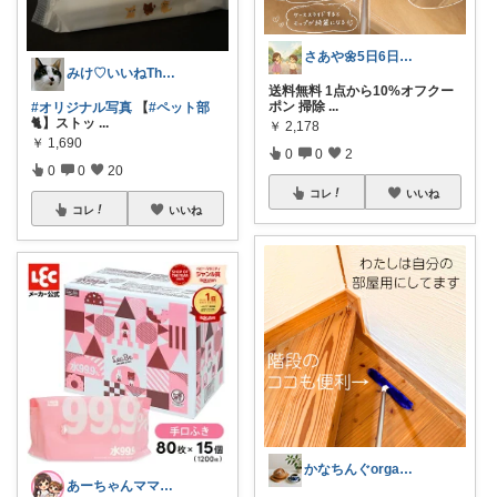
さあや🌼5日6日有難うございます
みけ♡いいねThanks☆
送料無料 1点から10%オフクー
ポン 掃除
...
#オリジナル写真
【
#ペット部
🐈】ストッ
...
￥
2,178
￥
1,690
0
0
2
0
0
20
コレ
いいね
コレ
いいね
かなちんぐorganic+simple
あーちゃんママ🐣朝コレ5時✨2y娘