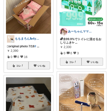
あーちゃんママ🐣朝コレ5時✨2y娘
ももまろん🦢4y＆2y boys
🌈水99.9%でトイレに流せるお
しりふき✨
...
□original photo 7/18
#
...
￥
2,330
￥
2,390
0
0
3
0
0
16
コレ
いいね
コレ
いいね