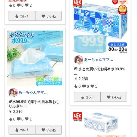
0
0
2
コレ
いいね
あーちゃんママ🐣朝コレ5時✨2y娘
🏵️ まとめ買いでお得❣️ 水99.9%
...
￥
2,280
0
0
1
あーちゃんママ🐣朝コレ5時✨2y娘
コレ
いいね
🌈水99.9%で厚手の日本製おし
りふき✨
...
￥
2,310
0
0
1
コレ
いいね