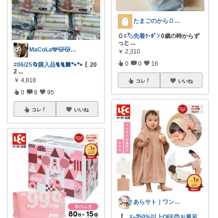
たまごのから🥚ラクに暮らす┊︎育児
🥚
#🏷️先着ｸｰﾎﾟﾝ
0歳の時からず
っと
...
MaCoLa🩵😽😽🩷②🫶✨
￥
2,310
0
0
16
#06/25🔄購入品🐈🐈‍⬛🐾🐾
〖20
2
...
￥
4,818
コレ
いいね
0
8
95
コレ
いいね
あらサト｜ワンオペ4児ママ👶
【
#🛁50%以上OFF😍お風呂