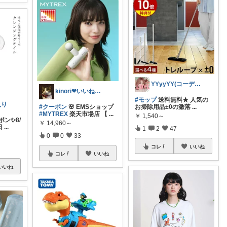
YYyyYY(コーデやってます🐢🐾)
kinori❤︎いいねご購入感謝です💝
#モップ
送料無料★ 人気の
入り
#クーポン
🌸 EMSショップ
お掃除用品±0の激落
...
#MYTREX
楽天市場店 【
...
￥
1,540～
ポン✨8/
￥
14,960～
日
...
1
2
47
0
0
33
コレ
いいね
コレ
いいね
いいね