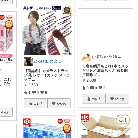
とろひま の よろず屋～お得な商品たち～
かぼちゃパパ🐰経由購入感謝です♪
だて💖 元ジムトレーナーママ子育て美容
【商品名】カメラストラッ
プ 茶 レザー | カメラ ストラ
＼窓も網戸もこれ1本でスッ
い、これ
ップ
...
キリ✨／ 激落ちくん 窓＆網
してた
￥
2,580
戸掃除ブ
...
￥
2,638
1
0
9
0
0
2
コレ
いいね
コレ
いいね
いいね