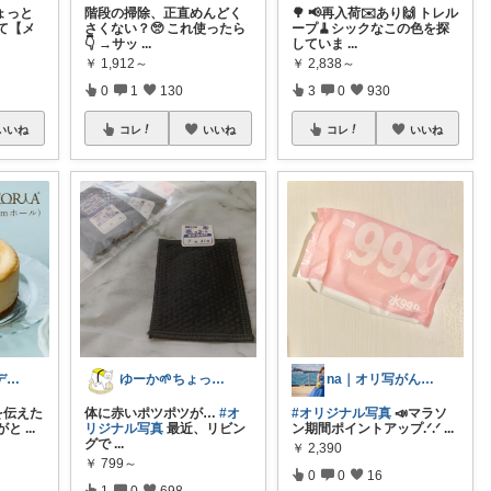
ょっと
階段の掃除、正直めんどく
🌳 📢再入荷✉️あり🙌 トレル
て【メ
さくない？🥺 これ使ったら
ープ🧹シックなこの色を探
👇 →サッ
...
していま
...
￥
1,912～
￥
2,838～
0
1
130
3
0
930
いいね
コレ
いいね
コレ
いいね
YYyyYY(コーデやってます🐢🐾)
ゆーか🌱ちょっと気分が整う暮らし集め
na｜オリ写がんばる2kids mama
動を伝えた
体に赤いポツポツが…
#オ
#オリジナル写真
📣マラソ
がと
...
リジナル写真
最近、リビン
ン期間ポイントアップ.ᐟ‪.ᐟ‪
...
グで
...
￥
2,390
￥
799～
0
0
16
1
0
698