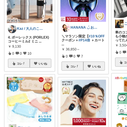
HANANA ◡̈ お節介おかんの厳選品
Kaz / 大人のこだわりモノ選び
車のコ
＼マラソン限定【
#10％OFF
も小物
4. ポーレックス (PORLEX)
クーポン＋
#P14倍
＋カート
ってた
コーヒーミル2 ミニ
...
...
￥
3,50
￥
9,130
￥
36,850～
0
0
0
10
0
0
7
コ
コレ
いいね
コレ
いいね