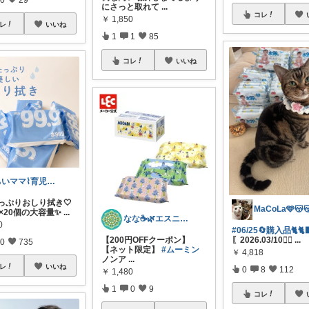
にさっと取れて
...
コレ
￥
1,850
レ
いいね
1
1
85
コレ
いいね
ちいママ⌇育児グッズ𖤣𖥧𖥣𖡡
たっぷりおしり拭き🤍
0枚×20個の大容量✨
...
なな☕️🌿エスニック／アジアン雑貨
0
#06/25🔄購入品🐈🐈‍
【200円OFFクーポン】
〖2026.03/10🏃‍♀
...
0
735
【ネット限定】
#ムーミン
￥
4,818
ノンア
...
レ
いいね
0
8
112
￥
1,480
1
0
9
コレ