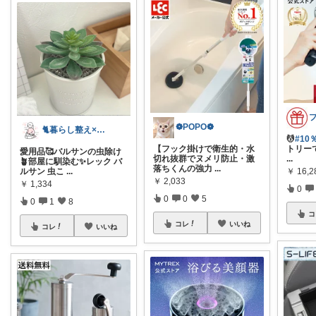
❁POPO❁
🐈暮らし整え×便利グッズ📝インテリア
💆
#10
【フック掛けで衛生的・水
トリー
愛用品🥰バルサンの虫除け
切れ抜群でヌメリ防止・激
...
🪴部屋に馴染む✨レック バ
落ちくんの強力
...
￥
16,
ルサン 虫こ
...
￥
2,033
￥
1,334
0
0
0
5
0
1
8
コ
コレ
いいね
コレ
いいね