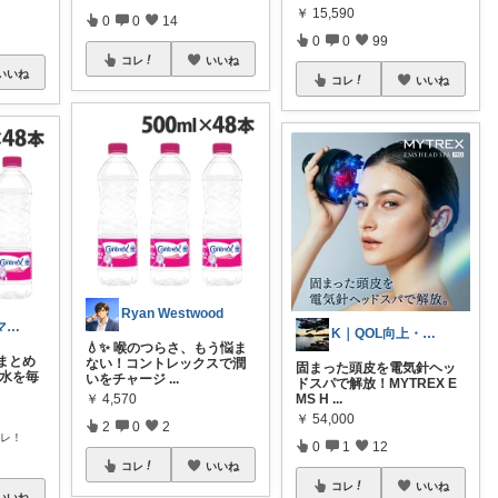
￥
15,590
0
0
14
0
0
99
コレ
いいね
いいね
コレ
いいね
Ryan Westwood
🌸Rina｜🩵ママ必見アイテム🩵
K｜QOL向上・良品選定室
💧✨ 喉のつらさ、もう悩ま
まとめ
ない！コントレックスで潤
固まった頭皮を電気針ヘッ
硬水を毎
いをチャージ
...
ドスパで解放！MYTREX E
￥
4,570
MS H
...
￥
54,000
2
0
2
コレ！
0
1
12
コレ
いいね
コレ
いいね
いいね