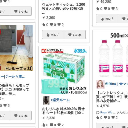
0
4
￥
49,280
ウェットティッシュ、1,200
枚まとめ買い👶✨ 80枚×15
0
0
3
レ
いいね
...
￥
2,390
コレ
0
0
2
コレ
いいね
ぐー|ぐーたら主婦のラク家事ルーム
の激落ちくんモップ
ズ】ホコリ掃除って
【コントレックス、
面倒…毎
...
買いが正解！🥤】 
40～
r楽天ルーム
日の水分補給
...
0
6
￥
4,570
おしりふき 純水99.9% 流せ
Ryan We
...
さんの
る シート60枚×15個【90
...
レ
いいね
0
0
2
￥
2,330
0
0
2
コレ