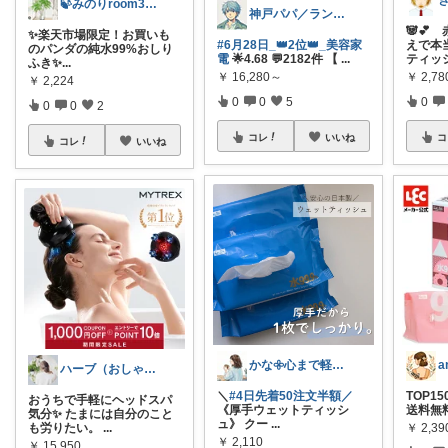
🍃みのりroom303🍃
神戸パパ／ランキング＆レビュー毎日掲載
🐼💕
✨楽天市場限定！お買いも
#6月28日_👑2位👑_美容家
えで本
のパンダの純水99%おしり
電
🌟4.68 💬2182件 【
...
ティッ
ふき✨ ​
...
￥
16,280～
￥
2,78
￥
2,224
0
0
5
0
0
0
2
コレ
いいね
コ
コレ
いいね
かな𖧷心まで軽くなる暮らしの記録🌿
ハーブ（おしゃれに楽したい主婦）
＼
#4日先着50注文半額／
TOP150
おうちで手軽にヘッドスパ
《厚手ウェットティッシ
送料無料 
気分✨ たまには自分のこと
ュ》 クー
...
￥
2,39
も労りたい。
...
￥
2,110
￥
15,950