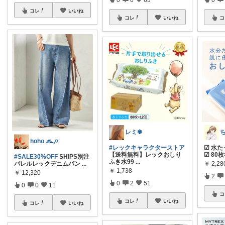
コレ
いいね
コレ
いいね
コ
レミ✾
hoho 𓃺𓈒𓏸
#レックキャラクターストア
☑︎ 水
【送料無料】レックおしり
☑︎ 8
#SALE30%OFF
SHIPS別注
ふき水99
...
￥
2,28
バレルレックデニムパン
...
￥
1,738
￥
12,320
2
0
2
51
0
0
11
コ
コレ
いいね
コレ
いいね