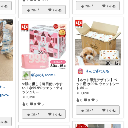
いいね
コレ
いいね
コレ
いいね
りんご🍎わんちゃん🐶との生活✩⡱
🍃みのりroom303🍃
【ネット限定デザイン】ペ
✨肌に優しく毎日使いやす
ット用 水99% ウェットシー
MaCoLa🩵😽😽🩷②🫶✨
い！水99.9%ウェットティ
ト 80
...
ッシュ1,
...
￥
1,690
⬛🐾🐾
￥
2,390
0
0
6
0
0
5
コレ
いいね
コレ
いいね
いいね