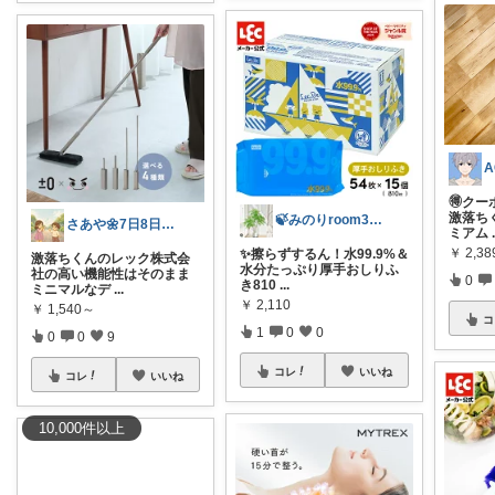
🉐クー
激落ち
🍃みのりroom303🍃
さあや🌼7日8日有難うございます
ミアム
￥
2,38
✨擦らずするん！水99.9%＆
激落ちくんのレック株式会
水分たっぷり厚手おしりふ
社の高い機能性はそのまま
0
き810
...
ミニマルなデ
...
￥
2,110
￥
1,540～
コ
1
0
0
0
0
9
コレ
いいね
コレ
いいね
10,000
件
以上