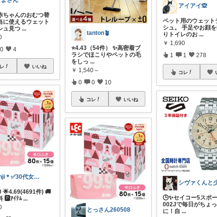
きよさん
アイアイ🙊
 赤ちゃんのおむつ替
ペット用のウェット
当に使えるウェット
シュ。 手足やお顔
シュ見つ
...
tanton🪴
りトイレのお
...
0
￥
1,690
⭐4.43（54件） ✨高密着ブ
0
4
ラシでほこりやペットの毛
1
1
278
をしっ
...
レ
いいね
￥
1,540～
コレ
0
0
10
コレ
いいね
anji＊✅30代女性売上ランキング🏆
 🌟4.69(4691件) 🚚
🕒✨セイコー5スポー
🅿ｱｲﾃﾑ
...
002Jで毎日がちょ
0
とっさん260508
に！自
...