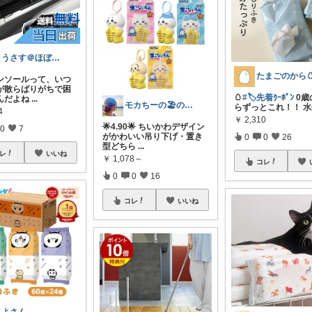
こうさす＠ほぼ毎日更新
ンソールって、いつ
が散らばりがちで困
🥚
#🏷️先着ｸｰﾎﾟﾝ
0歳
んだよね
...
モカちーの🏖️のんびりライフ🐈✨
らずっとこれ！！ 水分
4
￥
2,310
🌟4.90🌟 ちいかわデザイン
0
7
がかわいい吊り下げ・置き
0
0
26
型どちら
...
レ
いいね
￥
1,078～
コレ
0
0
16
コレ
いいね