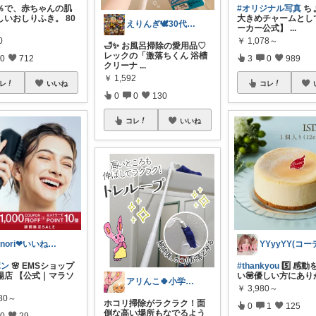
9％で、赤ちゃんの肌
#オリジナル写真
ち
しいおしりふき。 80
大きめチャームとし
えりんぎ🕊️30代幸せな一人暮らし🌸
ーカー公式】
...
0
￥
1,078～
🛁✨ お風呂掃除の愛用品♡
レックの「激落ちくん 浴槽
0
712
3
0
989
クリーナ
...
￥
1,592
レ
いいね
コレ
0
0
130
コレ
いいね
kinori❤︎いいねご購入感謝です💝
ポン
🌸 EMSショップ
#thankyou
5️⃣ 感
場店 【公式｜マラソ
い💟優しい方にあり
アリんこ🍀小学生ママ 経由購入感謝です
￥
3,980～
280～
ホコリ掃除がラクラク！面
0
1
125
倒な高い場所もなでるよう
0
29