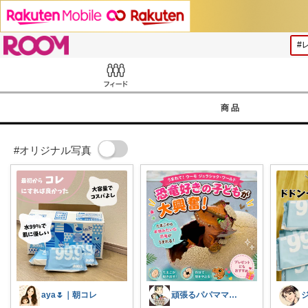
ROOM
Feed
商品
#オリジナル写真
aya🌷｜朝コレ
頑張るパパママ応援隊@育児・子供用品紹介