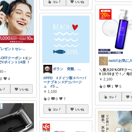
コレ
いいね
プレゼントセレクト館024
％OFFクーポン
+エン
nattのお気に
で
#ポイント14倍
！
ポラン 突難、メニエール病で療養中
＼最大20％OFFクー
280～
9 19:59まで！／ 毎
#PPD
#ドイツ製
#ペーパ
0
4
￥
2,160
ーナプキン
#デコパージ
ュ
#S
...
0
1
5
レ
いいね
￥
1,100
コレ
0
0
7
コレ
いいね