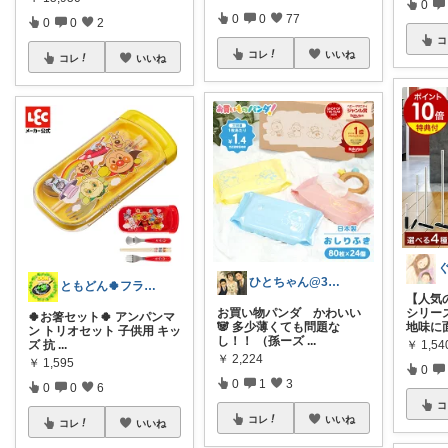
0
0
0
77
0
0
2
コ
コレ
いいね
コレ
いいね
ひとちゃん@3児ママの楽天ROOM🌿
ともどん🍀フライパン料理ある暮らし🍳
【人気
お買い物パンダ かわいい
シリー
🍀お箸セット🍀 アンパンマ
🐼 多少薄くても問題な
地味に
ン トリオセット 子供用 キッ
し！！ （孫ーズ
...
￥
1,5
ズ 抗
...
￥
2,224
￥
1,595
0
0
1
3
0
0
6
コ
コレ
いいね
コレ
いいね