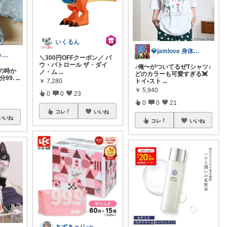
いくるん
💎jamlove 身体に優しく
たまごのから🥚ラクに暮らす┊︎育児
＼300円OFFクーポン／ パ
ウ・パトロール ザ・ダイ
♪俺〜がついてるぜTシャツ♪
の時か
ノ・ム
...
どのカラーも可愛すぎる💓
99.
...
￥
7,280
トイ•スト
...
￥
5,940
0
0
23
0
0
21
コレ
いいね
いいね
コレ
いいね