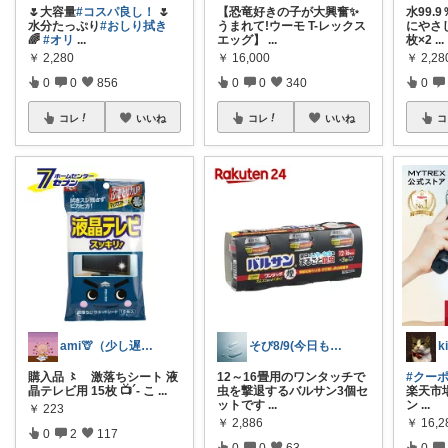
🌷大容量
#コスパ良し！
🌷
【恐竜好きの子が大興奮✨
水99.
水分たっぷり
#おしり拭き
うまれて!ウーモ T-レックス
にやさ
🌈
#オリ
...
エッグ】
...
枚×2
...
￥
2,280
￥
16,000
￥
2,28
0
0
856
0
0
340
0
コレ
いいね
コレ
いいね
コ
ami🦒（少し遅れます🐢）
そび8/9(今日も良いことありますように
購入品 〻 激落ちシート 液
12～16畳用のワンタッチで
#クー
晶テレビ用 15枚 📺´‐ こ
...
虫を撃退するバルサン3個セ
楽天市
ットです
...
ン
...
￥
223
￥
2,886
￥
16,
0
2
117
0
0
63
0