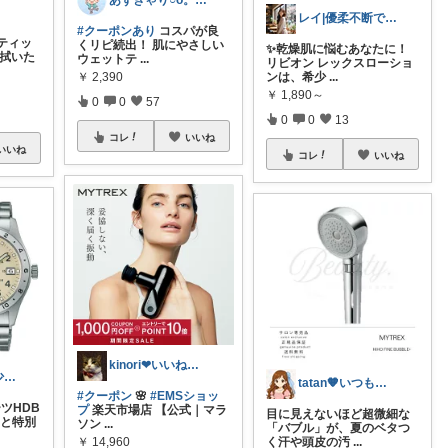
あずきゃり○o。.🐟🐠
レイ|優柔不断で選べない🥲
#クーポンあり
コスパが良
ティッ
くリピ続出！ 肌にやさしい
✨乾燥肌に悩むあなたに！
を拭いた
ウェットテ
...
リビオン レックスローショ
￥
2,390
ンは、希少
...
￥
1,890～
0
0
57
0
0
13
コレ
いいね
いいね
コレ
いいね
kinori❤︎いいねご購入感謝です💝
シヴァくんと少佐のROOM
tatan🧡いつもありがとうございます
#クーポン
🌸
#EMSショッ
ツHDB
プ
楽天市場店 【公式｜マラ
目に見えないほど超微細な
っと特別
ソン
...
「バブル」が、夏のベタつ
￥
14,960
く汗や頭皮の汚
...