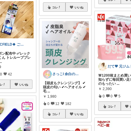
コレ
いいね
ACFIELD🍀 ご購入感謝です
ポン配布中 ✅レック
くん トレループプレ
...
9
さっこI 余白のある暮らし
0
42
🚨1200枚まとめ買
知らずに毎回買い足
【頭皮もクレンジング】 ✔︎
のもったい
...
レ
いいね
頭皮の匂い ✔︎ヘアオイル ✔︎
￥
2,390
毛
...
0
0
5
￥
1,980
0
12
182
コレ
コレ
いいね