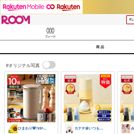
ROOM
Feed
商品
#オリジナル写真
ひまわり🐼ﾌｫﾛﾊﾞ100❤️感謝
カナチ🌼いつもご覧くださり感謝ꕤ