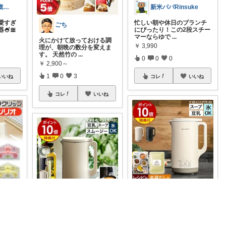
しおり♡3歳0歳子育て中
新米パパRinsuke
愛すぎ
忙しい朝や休日のブランチ
ごち
🍧🎀
にぴったり！この2段スチー
マーならゆで
...
火にかけて放っておける調
￥
3,990
理が、朝晩の数分を変えま
す。 天然竹の
...
0
0
0
￥
2,900～
1
0
3
いいね
コレ
いいね
コレ
いいね
たかしな＠在宅ワーカー
れお
ままし
毎日の食事準備に追われて
ガジェット目利き
ウカン
いませんか。材料を入れて
ボタンを押すだ
...
【レコルト 自動調理ポット