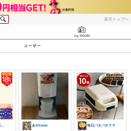
楽天トップへ
お知らせ
ユーザー
✨natsu✨5日経由購入感謝です🙏✨
あやroom
毎日バタバタママ