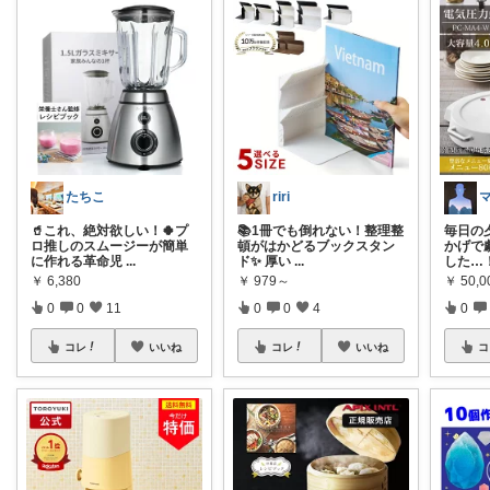
たちこ
riri
🥤これ、絶対欲しい！🍀プ
📚1冊でも倒れない！整理整
毎日の
ロ推しのスムージーが簡単
頓がはかどるブックスタン
かげで
に作れる革命児
...
ド✨ 厚い
...
した…！
￥
6,380
￥
979～
￥
50,
0
0
11
0
0
4
0
コレ
いいね
コレ
いいね
コ