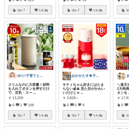
コレ
いいね
コレ
いいね
コ
ゆり⌇子育てと暮らし🌷
おかかたす🍀子育て奮闘記💛
スリムなのに大容量！材料
キティちゃん好きにはたま
＼楽天
を入れてボタンを押すだけ
らない🍎🎀 見た目がかわい
2大特
で、豆乳・スー
...
いだけじゃ
...
タンを
￥
13,200
￥
3,828～
￥
17,9
0
1
106
0
0
9
0
コレ
いいね
コレ
いいね
コ