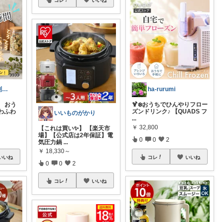
コレ
いいね
おじまる@便利雑貨🧼ファション👚
ha-rurumi
 おう
🍹❄️おうちでひんやりフロー
わふわ
ズンドリンク♪ 【QUADS フ
いいものがかり
...
￥
32,800
【これは買い✨】 【楽天市
場】【公式店は2年保証】電
0
0
2
気圧力鍋
...
￥
18,330～
いいね
コレ
いいね
0
0
2
コレ
いいね