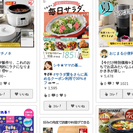
マチノネ
夕飯作り、これのお
【今だけ特別価格✨】
シキ★ママの暮らし、キッズ
劇的にラクになりま
ちでお店みたいなふ
🥺✨
...
かき氷が楽し
...
🥦💃🌟
#サラダ愛をさらに高
000～
￥
5,478
めるクーポン利用で30%オ
フ
🥗🥕
...
0
4
0
7
1021
￥
1,595
レ
いいね
コレ
0
0
9
コレ
いいね