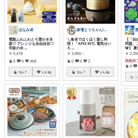
ほなみ👒
家電とうちゃん/2児のパパ✨️購入感謝！
電動ふわふわとろ雪かき氷
​＼食卓でほくほく蒸し料
【「自
器♡ アレンジも自由自在♡
理！「APIX INTL 電気せい
問題、
市販の冷
...
ろ
...
💎】 
￥
5,478
￥
3,960～
￥
2,35
掲載終
0
0
469
0
0
2
4
コレ
いいね
コレ
いいね
コ