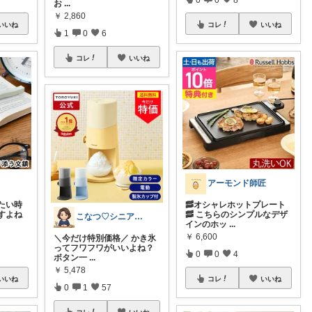
お
...
￥
2,860
いいね
コレ
いいね
1
0
6
コレ
いいね
アーモンド師匠
たい時
🥓オシャレホットプレート
すよね
🥓 こちらのシンプルなデザ
こなつ♡シニアのシンプルで快適な暮らし⭐
インのホッ
...
￥
6,600
＼今だけ特別価格／ かき氷
ってフワフワがいいよね？
0
0
4
ボタン一
...
￥
5,478
いいね
コレ
いいね
0
1
57