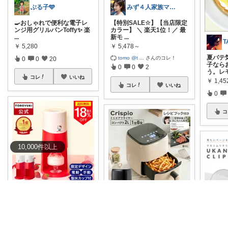
ぶる子🩵
みず４人家族ママ★３０代子育て奮闘中🙆
🍳おしゃれで便利な電子レ
【特別SALE☆】【当店限定
ンジ用グリルパンToffy✨ 楽
カラー】 ＼ 楽天1位！／ 最
...
新モ
...
￥
5,280
￥
5,478～
夏バテ
tomo @t
...
さんのコレ！
0
0
20
子なら
0
0
2
う。レ
コレ
いいね
￥
1,45
コレ
いいね
0
コ
10,000
件
以上
ぽん⌇看護師ママ
花🌼ありがとう(*･ω･)*_ _)ﾍ
キティちゃんデザインもか
わいい！
#電動
#手動
#ふわ
#ノンフライヤー
2L【送料
ふわ
...
無料】 コンパクトサイズの