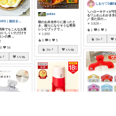
＼ハローキティが可
pokke
る♡ふわふわかき氷器
／ 見た目の
...
TARO｜旅好きのスキンケア
朝のお弁当作りに迷ったと
￥
3,828～
き、頼りになりそうな専用
気味でもこんなお菓
レシピブックで
...
1
0
3
おいしくいただけそ
￥
1,650
モンの爽
...
コレ
0
0
5
2
0
56
コレ
いいね
レ
いいね
ノートや本を開いた
にゃんこ🐈スローです🐢💦
っかりキープできる
ムリクリップ書
...
てぃー