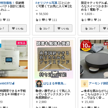
け特別価格！
収納簡
#オリジナル写真
👉🏻とにか
限定キティモデル🍎
ンパクト設計に進化
く可愛くてお気に入り💓 [北
ろなスイーツかき氷
ふわふ
...
...
める！電動 手
...
8
￥
56,500
￥
3,828～
0
33
0
0
111
0
0
24
レ
いいね
コレ
いいね
コレ
anbi1972🍎
はなまる🌸教免ママの、心地よい暮らし。
アーモンド師
同時調理できる✴️手軽
📚使い勝手がよくて気に入
🍳食卓を囲みながら
きる✴️ 88種オート
っているブックスタンド✨
🍳 こちらはホット
角度調節が
...
ト…ではなく😦
...
20
￥
2,980
￥
15,400
0
5
0
0
168
0
0
8