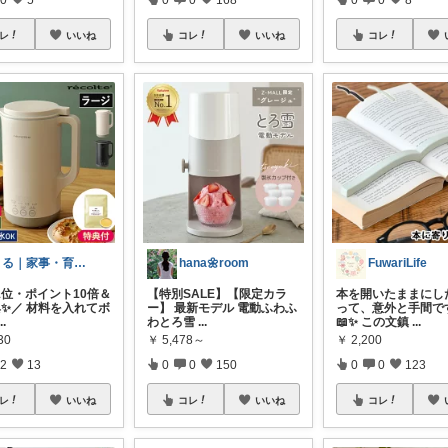
レ
いいね
コレ
いいね
コレ
まる｜家事・育児の便利グッズ
hana🌼room
FuwariLife
1位・ポイント10倍＆
【特別SALE】【限定カラ
本を開いたままにし
典✨／ 材料を入れてボ
ー】 最新モデル 電動ふわふ
って、意外と手間で
...
わとろ雪
...
📖✨ この文鎮
...
30
￥
5,478～
￥
2,200
2
13
0
0
150
0
0
123
レ
いいね
コレ
いいね
コレ