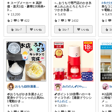
✴️ スープメーカー ✴️ 高評
⋆⸜ おうちで専門店のかき氷
#今だ
価・楽天1位・豪華2大特典+
🍧ふわふわとろとろスイー
単なコ
3
...
ツかき氷器
...
✨電動
￥
13,200
￥
5,478
￥
5,47
2
0
422
7
3
1432
0
コレ
いいね
コレ
いいね
コ
おもち🐹快適暮らし🌸オリ写🪴
みののん🌠(୨୧•͈ᴗ•͈)感謝♡
b
🍧おうちがかき氷屋さんに
🌠ポイント10倍🉐ハローキ
✴️2品
変身✨ドウシシャの人気No.
ティコラボ♪【最新ドウシシ
に時短で
1電動かき
...
ャ
#ふわと
...
メ
...
￥
5,478
￥
3,828～
￥
39,8
3
6
829
0
0
39
0