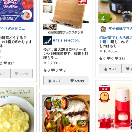
雲うさぎ@朝コレ❤良質便利時短グッズ🐰
由研究どうする？」
#我が家でも大活躍
Rifa's select branch
これ1箱で終わります
力鍋！
鍋もこれで！
夏休
...
ものはもち
...
今だけ最大20％OFFクーポ
0
￥
18,480～
ン✨ 6段階調整で、読書も料
理もラ
...
了
0
0
382
￥
1,790～
2
837
コレ
0
0
3
レ
いいね
コレ
いいね