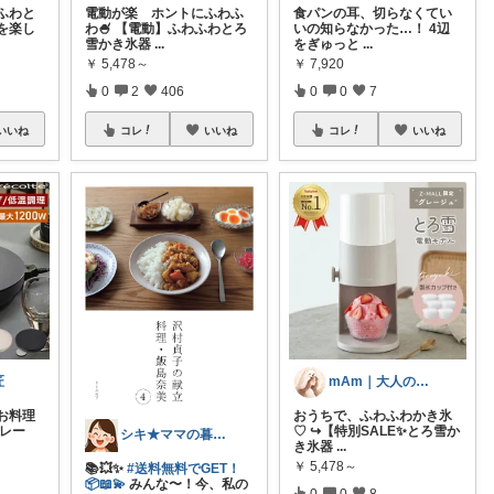
ふわと
電動が楽 ホントにふわふ
食パンの耳、切らなくてい
を楽し
わ🍧 【電動】ふわふわとろ
いの知らなかった…！ 4辺
雪かき氷器
...
をぎゅっと
...
￥
5,478～
￥
7,920
0
2
406
0
0
7
いいね
コレ
いいね
コレ
いいね
匠
mAm｜大人のご褒美セレクト
お料理
おうちで、ふわふわかき氷
プレー
♡ ↪︎【特別SALE✨とろ雪か
シキ★ママの暮らし、キッズ
き氷器
...
￥
5,478～
📚💥✨
#送料無料でGET！
📦📖💫
みんな〜！今、私の
0
0
8