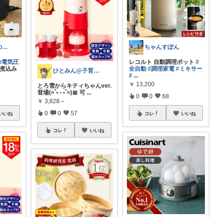
年子姉妹ママのトシコ｜２歳&３歳
ちゃんすぽん
の電気圧
レコルト 自動調理ポット
#
煮込み
全自動
#調理家電
#ミキサー
ひとみん@子育てと可愛いもの好き⚮̈
#
...
￥
13,200
とろ雪からキティちゃんver.
登場(=ˆ• ◦ •ˆ=)🎀 可
...
0
0
68
￥
3,828～
0
0
57
いいね
コレ
いいね
コレ
いいね