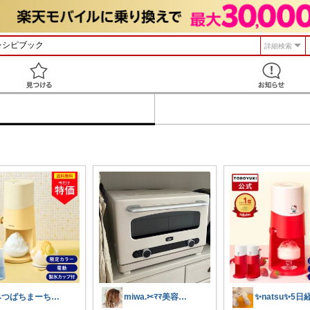
詳細検索
見つける
みつばちまーちᵀᴴᴬᴺᴷ ᵞᴼᵁ ◡̈*
miwa.✂︎ﾏﾏ美容師💎