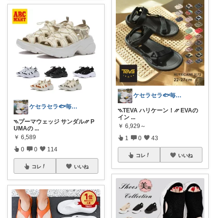
ケセラセラ🐟毎日を快適にするアイテム
ケセラセラ🐟毎日を快適にするアイテム
⳹TEVA ハリケーン！⳼ EVAの
イン
...
⳹プーマウェッジ サンダル⳼ P
￥
6,929～
UMAの
...
￥
6,589
1
0
43
0
0
114
コレ
いいね
コレ
いいね