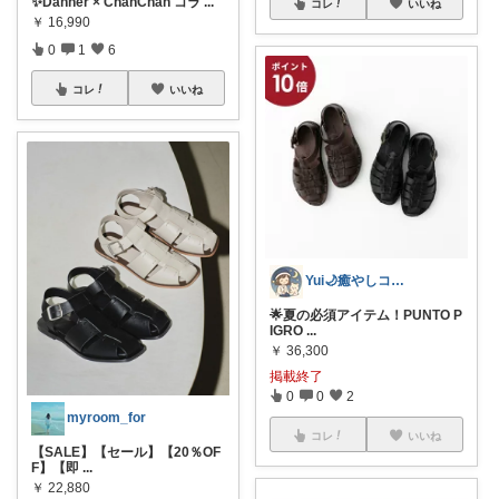
✨Danner × ChahChah コラ
...
コレ
いいね
￥
16,990
0
1
6
コレ
いいね
Yui🌙癒やしコーディネーター
🌟夏の必須アイテム！PUNTO P
IGRO
...
￥
36,300
掲載終了
0
0
2
myroom_for
コレ
いいね
【SALE】【セール】【20％OF
F】【即
...
￥
22,880