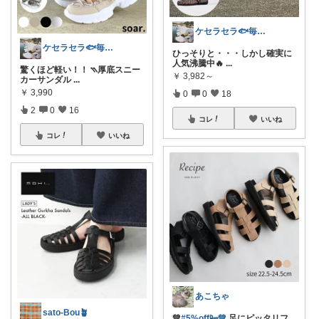
ケセラセラ🐟毎日を快適にするアイテム
ケセラセラ🐟毎日を快適にするアイテム
ひっそりと・・・しかし確実に
人気沸騰中🔥
...
驚くほど軽い！！ ⳹厚底スニー
￥
3,982～
カーサンダル
...
￥
3,990
0
0
18
2
0
16
コレ
いいね
コレ
いいね
あこちゃ
sato-Bou🪴
💚
#5%off📴💚
足にピッタリフ