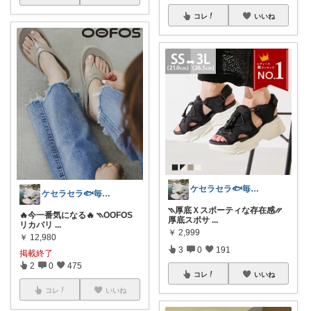
コレ
いいね
ケセラセラ🐟毎日を快適にするアイテム
ケセラセラ🐟毎日を快適にするアイテム
⳹厚底Ｘスポーティな存在感⳼
🔥今一番気になる🔥 ⳹OOFOS
厚底スポサ
...
リカバリ
...
￥
2,999
￥
12,980
3
0
191
掲載終了
2
0
475
コレ
いいね
コレ
いいね