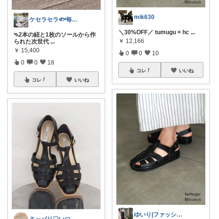
mik630
ケセラセラ🐟毎日を快適にするアイテム
＼30%OFF／ tumugu × hc
...
⳹2本の紐と1枚のソールから作
￥
12,166
られた次世代
...
￥
15,400
0
0
10
0
0
18
コレ
いいね
コレ
いいね
ゆいり|ファッション👗
キッパリ♡いつもありがとうございます🌸