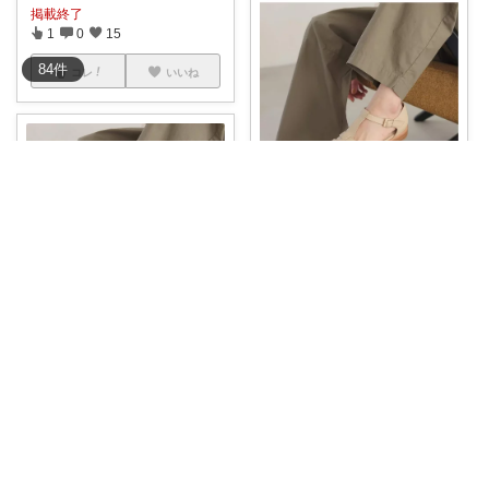
掲載終了
1
0
15
84
件
コレ
いいね
文子𓃺本とファッション
【メモ】SLOBE レザーグルカ
サンダル
...
￥
15,950
売切れ
つくし
0
0
5
🌟お得情報！送料無料で手に入
コレ
いいね
る✨ SLO
...
￥
15,950
売切れ