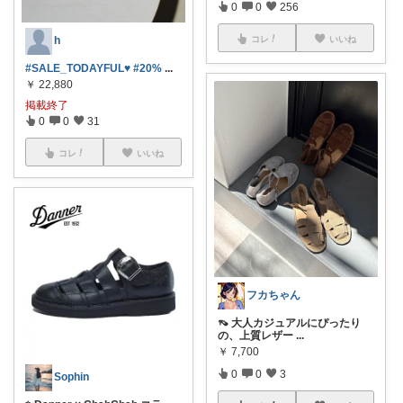
0
0
256
コレ
いいね
h
#SALE_TODAYFUL‎♥
#20%
...
￥
22,880
掲載終了
0
0
31
コレ
いいね
フカちゃん
👡 大人カジュアルにぴったり
の、上質レザー
...
￥
7,700
0
0
3
Sophin