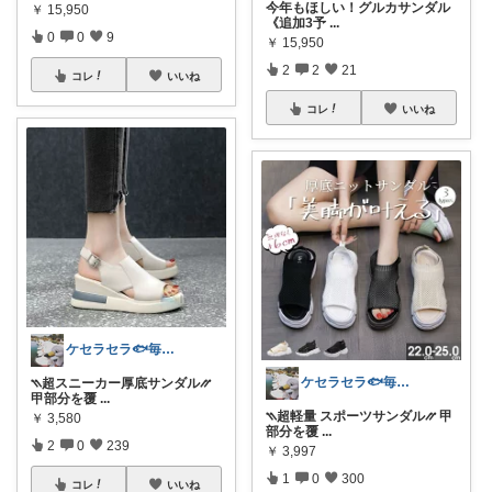
今年もほしい！グルカサンダル
￥
15,950
《追加3予
...
0
0
9
￥
15,950
2
2
21
コレ
いいね
コレ
いいね
ケセラセラ🐟毎日を快適にするアイテム
ケセラセラ🐟毎日を快適にするアイテム
⳹超スニーカー厚底サンダル⳼
甲部分を覆
...
⳹超軽量 スポーツサンダル⳼ 甲
￥
3,580
部分を覆
...
2
0
239
￥
3,997
1
0
300
コレ
いいね