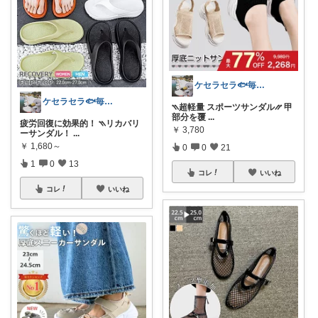
ケセラセラ🐟毎日を快適にするアイテム
ケセラセラ🐟毎日を快適にするアイテム
⳹超軽量 スポーツサンダル⳼ 甲
部分を覆
...
疲労回復に効果的！ ⳹リカバリ
￥
3,780
ーサンダル！
...
￥
1,680～
0
0
21
1
0
13
コレ
いいね
コレ
いいね