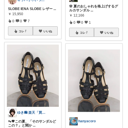
🌸 夏のおしゃれを格上げするグ
SLOBE IENA SLOBE レザー
...
ルカサンダル
...
￥
15,950
￥
12,166
0
0
7
0
0
1
コレ
いいね
コレ
いいね
ゆき🛍️ 楽天「買ってよかった」を厳選
hanyacoro
👡🤎この夏、「そのサンダルど
この？」と聞か
...