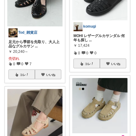
komugi
Tod_雑貨店
MOHI レザーグルカサンダル 何
年も探し
...
足元から季節を先取り、大人上
￥
17,424
品なグルカサン
...
￥
20,240～
0
0
0
売切れ
0
0
7
コレ
いいね
コレ
いいね