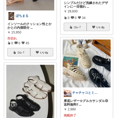
シンプルだけど洗練されたデザ
インに一目惚れ
...
￥
28,600
ぽちまる
0
0
34
インソールのクッション性とか
コレ
いいね
かとの内側部分
...
￥
15,950
売切れ
0
0
45
コレ
いいね
チャチャコとミルコ🌺お休み中です🙏
厚底レザー☆グルカサンダル😍
送料無料‼️
...
￥
2,980
掲載終了