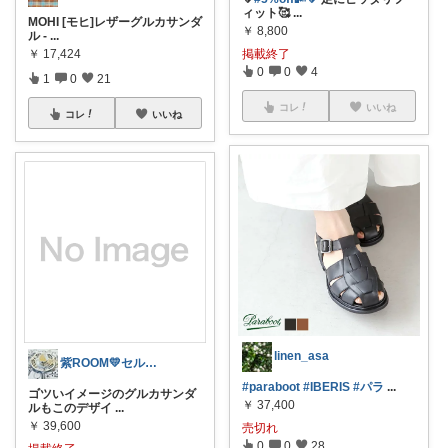
ィット🥰
...
MOHI [モヒ]レザーグルカサンダ
￥
8,800
ル -
...
￥
17,424
掲載終了
0
0
4
1
0
21
コレ
いいね
コレ
いいね
linen_asa
紫ROOM💛セルフネイル
#paraboot
#IBERIS
#パラ
...
ゴツいイメージのグルカサンダ
￥
37,400
ルもこのデザイ
...
￥
39,600
売切れ
0
0
28