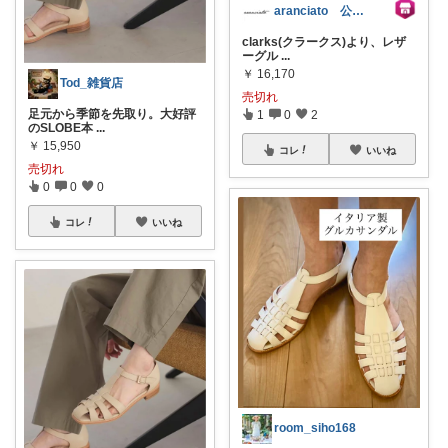
aranciato 公式アカウント
clarks(クラークス)より、レザ
ーグル
...
￥
16,170
Tod_雑貨店
売切れ
足元から季節を先取り。大好評
1
0
2
のSLOBE本
...
￥
15,950
コレ
いいね
売切れ
0
0
0
コレ
いいね
room_siho168