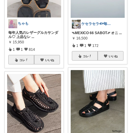
ちゃも
ケセラセラ🐟毎日を快適にするアイテム
毎年人気のレザーグルカサンダ
⳹MEXICO 66 SABOT⳼ オニ
...
ル♡ 上品なレ
...
￥
16,500
￥
15,950
1
1
172
1
1
814
コレ
いいね
コレ
いいね