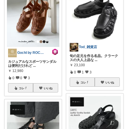
Tod_雑貨店
GochI by ROCOCO
旬の足元を作る名品。クラーク
スの大人上品な
...
カジュアルなスポーツサンダル
￥
23,100
は便利だけれど
...
￥
12,980
0
1
3
0
0
3
コレ
いいね
コレ
いいね