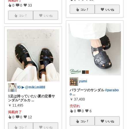
掲載終了
0
0
33
コレ
いいね
コレ
いいね
yumi
IG ▶︎ @miki.mii88
パラブーツのサンダル
#parabo
o
...
1足は持っていたい夏の定番サ
￥
37,400
ンダル“グルカ
...
￥
11,495
売切れ
0
0
6
掲載終了
0
0
12
コレ
いいね
コレ
いいね