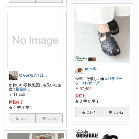
kumi𓅫
なかみな☆7日購入ありがとうございます
今年こそ欲しい◉
#パラブー
ツ
#レザーグ
...
かわいい😍秋支度にも良いなぁ
￥
37,400
👏
#足元倶
...
￥
11,440
売切れ
0
0
1
掲載終了
0
0
1
コレ
いいね
コレ
いいね