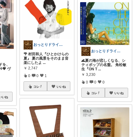
おっとりドライバー
おっとりドライバー
🌴 村田和人『ひとかけらの
夏』 夏の風景をそのまま音
🌊夏の海が恋しくなる、シ
楽にしたよ
...
ドを、
ティポップの名盤。 角松敏
￥
2,747
🤎 ヴ
生『ON T
...
￥
3,230
0
0
1
0
0
0
コレ
いいね
コレ
いいね
いいね