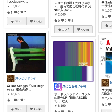
しいあなたへ
...
💎 Sad
レコードは聴くだけじゃな
一度流
￥
33,000
く、飾って楽しむ時代🎵 お
気に入りの
...
￥
1,06
1
0
7
￥
2,640
1
0
0
5
コレ
いいね
コ
コレ
いいね
おっとりドライバー
🌅 Boz Scaggs『Silk Degr
気になるモノ手帖
ees』 都会の夕
...
🌴 大滝
ATION 
￥
48,400
ザ・ドゥルッティ・コラム
の新作LP『RENASCEN
￥
2,27
0
0
1
T』、なん
...
1
￥
8,190
コレ
いいね
0
0
1