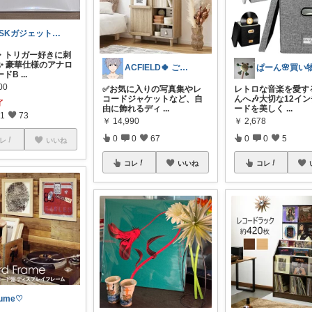
SSKガジェット研究所
・トリガー好きに刺
✨ 豪華仕様のアナロ
ACFIELD🍀 ご購入感謝です
ードB
...
00
✅お気に入りの写真集やレ
レトロな音楽を愛す
コードジャケットなど、自
んへ🎶大切な12イ
了
由に飾れるディ
...
ードを美しく
...
1
73
￥
14,990
￥
2,678
0
0
67
0
0
5
レ
いいね
コレ
いいね
コレ
ume♡