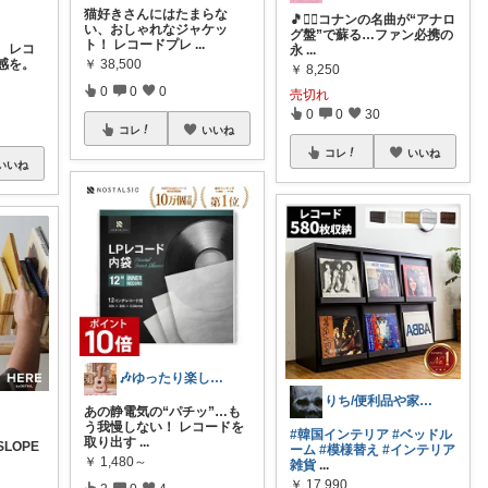
猫好きさんにはたまらな
🎵🕵️‍♂️コナンの名曲が“アナロ
い、おしゃれなジャケッ
グ盤”で蘇る…ファン必携の
ト！ レコードプレ
...
、レコ
永
...
感を。
￥
38,500
￥
8,250
0
0
0
売切れ
0
0
30
コレ
いいね
コレ
いいね
いいね
🎶ゆったり楽しむ人｜楽器
りち/便利品や家具など
あの静電気の“パチッ”…も
う我慢しない！ レコードを
#韓国インテリア
#ベッドル
取り出す
...
SLOPE
ーム
#模様替え
#インテリア
￥
1,480～
雑貨
...
￥
17,990