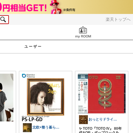
楽天トップへ
お知らせ
ユーザー
おっとりドライバー
北欧×整う暮らし｜ハル
✨ TOTO『TOTO IV』 80年
代AOR・ポップロックを
...