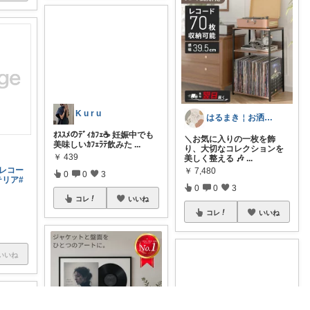
はるまき￤お洒落インテリアとQOL向上
K u r u
＼お気に入りの一枚を飾
り、大切なコレクションを
ｵｽｽﾒのﾃﾞｨｶﾌｪ☕️ 妊娠中でも
美しく整える 🎶
...
美味しいｶﾌｪﾗﾃ飲みた
...
#レコー
￥
7,480
テリア
#
￥
439
0
0
3
0
0
3
コレ
いいね
コレ
いいね
いいね