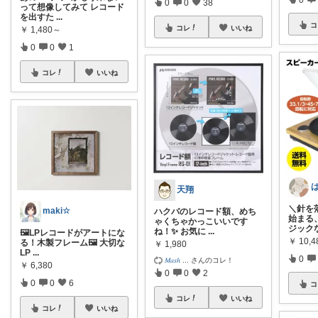
0
0
38
って想像してみて レコード
を出すた
...
コ
コレ
いいね
￥
1,480～
0
0
1
コレ
いいね
天翔
＼針を
maki☆
ハクバのレコード額、めち
始まる
ゃくちゃかっこいいです
ジック
ね！✨ お気に
...
🖼️LPレコードがアートにな
￥
10,4
る！木製フレーム🖼️ 大切な
￥
1,980
LP
...
0
𝑀𝑎𝑠ℎ
...
さんのコレ！
￥
6,380
0
0
2
0
0
6
コ
コレ
いいね
コレ
いいね