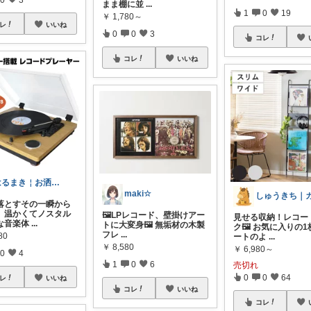
まま棚に並
...
1
0
19
￥
1,780～
レ
いいね
0
0
3
コレ
コレ
いいね
はるまき￤お洒落インテリアとQOL向上
maki☆
落とすその一瞬から
、温かくてノスタル
🖼️LPレコード、壁掛けアー
見せる収納！レコー
な音楽体
...
トに大変身🖼️ 無垢材の木製
ク🖼️ お気に入りの
フレ
...
80
ートのよ
...
￥
8,580
￥
6,980～
0
4
1
0
6
売切れ
0
0
64
レ
いいね
コレ
いいね
コレ