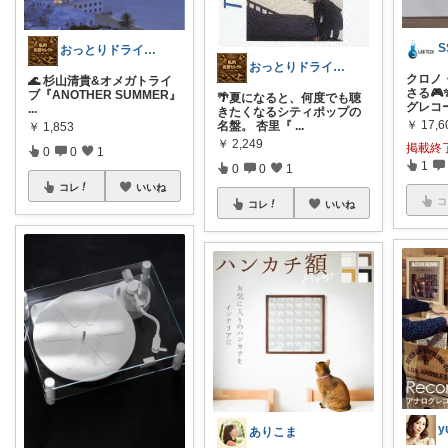
おっとりドライバー
おっとりドライバー
クロノ
🌊 杉山清貴&オメガトライ
さる🎮
ブ『ANOTHER SUMMER』
🌴夏になると、何度でも聴
グレコ
...
きたくなるシティポップの
￥
17,6
名盤。 杏里『
...
￥
1,853
￥
2,249
掲載終
0
0
1
1
0
0
1
コレ
いいね
コ
コレ
いいね
y
ありこま