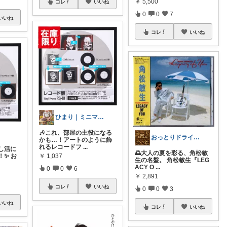
￥
5,500
コレ
いいね
0
0
7
いいね
コレ
いいね
ひまり｜ミニマルな育児と時短グッズ
🎶これ、部屋の主役になる
おっとりドライバー
かも…！アートのように飾
れるレコードフ
...
し活に
🌅大人の夏を彩る、角松敏
✨ お
￥
1,037
生の名盤。 角松敏生『LEG
ACY O
...
0
0
6
￥
2,891
コレ
いいね
0
0
3
いいね
コレ
いいね