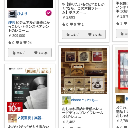
🌟お
✨【飾りたいものが"ましか
インテ
く"なら、この木目フレー
🌟 大切
ム】ポスター
...
ひより
￥
1,87
￥
2,693
#PR
ビジュアルが最高にか
1
0
0
1
っこいいトランスペアレン
トのレコー
...
コ
コレ
いいね
￥
209,000
0
0
24
コレ
いいね
choco＊いつもありがとうございます♡
🎶こ
おしゃれ収納✨天然木レコ
需品！
ードディスプレイフレーム
おしゃ
🎶 LPレコ
...
🎵質重視｜楽器・音響機器
￥
2,78
￥
2,482
あの“パチッ”がもう来ない
0