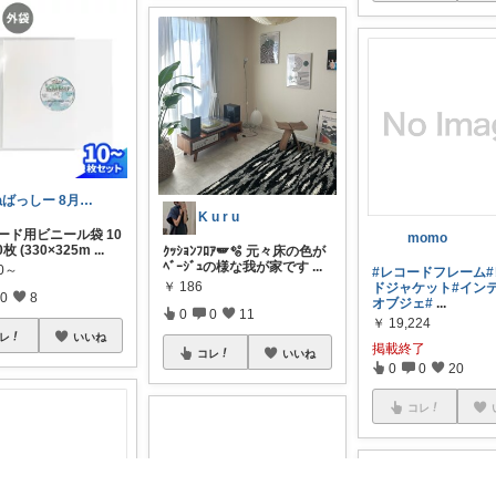
ねばっしー 8月もよろしゅうに☺️
K u r u
ード用ビニール袋 10
momo
枚 (330×325m
...
ｸｯｼｮﾝﾌﾛｱ🪽🫧 元々床の色が
ﾍﾞｰｼﾞｭの様な我が家です
...
10～
#レコードフレーム
￥
186
ドジャケット
#イン
0
8
オブジェ
#
...
0
0
11
￥
19,224
レ
いいね
掲載終了
コレ
いいね
0
0
20
コレ