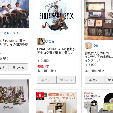
おっとりドライバー
BE『TUBEst』 夏と
ひなち
TUBE。その魅力を存
心音
FINAL FANTASY Xの名曲が
1
アナログ盤で蘇る！美しい
お気に入りのレコー
...
インテリアの主役に🎶
0
2
ィンテージ
...
￥
9,350
￥
7,900
掲載終了
レ
いいね
0
0
1
0
0
2
コレ
いいね
コレ