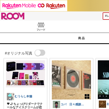
ROOM
Feed
商品
#オリジナル写真
むうらし本舗
🖤🌙 ちょっぴりダークでク
コバ 日々感謝✨私のすきなもの帖✨
ールなアイスクリームが恋