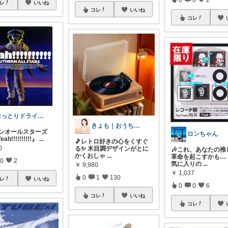
レ
いいね
コレ
いいね
コレ
おっとりドライバー
きょも｜おうちを楽しく🏠購入感謝✨
ザンオールスターズ
ロンちゃん
h!!!!!!!!!!』
...
🎵レトロ好きの心をくすぐ
0
る✨ 木目調デザインがとに
🎶これ、あなたの推
かくおしゃ
...
革命を起こすかも…！
0
2
気に入りの
...
￥
9,980
￥
1,037
0
1
130
レ
いいね
0
0
6
コレ
いいね
コレ