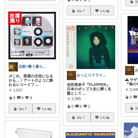
コ
コレ
いいね
北欧×整う暮らし｜ハル
おっとりドライバー
🎶これ、部屋の主役になる
🌊 サ
かも…！アートのように飾
『海のYea
れるレコードフ
...
吉田美奈子『FLAPPER』
日本のポップス史に輝く名
￥
3,34
￥
1,037
盤として
...
0
0
0
8
￥
2,395
0
0
2
コ
コレ
いいね
コレ
いいね