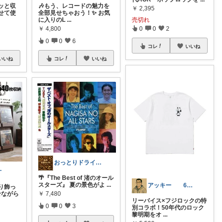
ッと収
🎶もう、レコードの魅力を
￥
2,395
せて使
全部見せちゃおう！✨ お気
に入りのL
...
売切れ
￥
4,800
0
0
2
0
0
6
コレ
いいね
いいね
コレ
いいね
おっとりドライバー
オ
🌴『The Best of 渚のオール
スターズ』 夏の景色がよ
...
アッキー 6才娘👧子育て中💪
り飾っ
せながら
￥
7,480
リーバイス×フジロックの特
0
0
3
別コラボ！50年代のロック
黎明期をオ
...