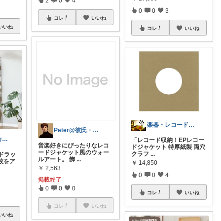
2
0
4
0
0
3
コレ
いいね
いいね
コレ
いいね
楽器・レコード店スタッフKEN
Peter@彼氏・旦那・息子が喜ぶギフト
しゅうきち｜カフェ☕と暮らし🍀
「レコード収納！EPレコー
音楽好きにぴったりなレコ
ドジャケット 特厚紙製 両穴
ードジャケット風のウォー
クラフ
...
ドラッ
ルアート。 飾
...
1枚をア
￥
14,850
￥
2,563
0
0
4
掲載終了
0
0
0
コレ
いいね
コレ
いいね
いいね