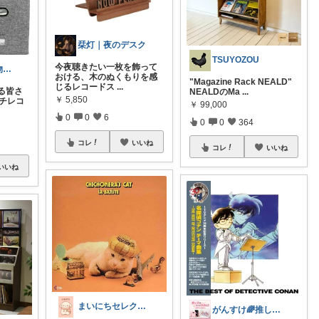
栞灯｜夜のデスク
TSUYOZOU
今夜聴きたい一枚を飾って
ぱーん🌸買い物マニア
おける、木のぬくもりを感
"Magazine Rack NEALD"
じるレコードス
...
る皆さ
NEALDのMa
...
￥
5,850
ンチレコ
￥
99,000
0
0
6
0
0
364
コレ
いいね
コレ
いいね
いいね
まいにちセレクトdays
がんすけ🌈推し活×一人暮らし節約ヲタ