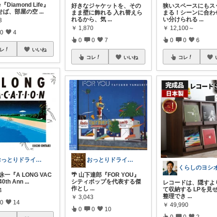
e『Diamond Life』
好きなジャケットを、その
​狭いスペースにもス
せば、部屋の空
...
まま壁に飾れる 入れ替えら
まる！シーンに合わ
れるから、気
...
い分けられる
...
3
￥
1,870
￥
12,100～
0
4
0
0
7
0
0
6
レ
いいね
コレ
いいね
コレ
おっとりドライバー
おっとりドライバー
くらしのヨシ
🌴 山下達郎『FOR YOU』
詠一『A LONG VAC
シティポップを代表する傑
40th Ann
...
レコードは、隠すよ
作とし
...
て収納する LPを見
4
整理でき
...
￥
3,043
0
14
￥
49,990
0
0
10
0
0
2