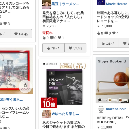
気に入りのレコードを
黒豆｜ラーメン屋女将の暮らしと愛用品
Movie House
リアとして楽しめる
なLP
...
発売を楽しみにしていた桑
映画のある暮らしに
0
田佳祐さんの『人たらし』
ードショップの空気
初回限定アナロ
...
レコードを
...
0
3
￥
2,750
￥
71,000
売切れ
0
0
4
レ
いいね
0
0
1
コレ
コレ
いいね
北欧×整う暮らし｜ハル
れ、センスいい人の必
marche.noir
レコードフレーム✨
🎶ゆったり楽しむ人｜楽器
れな
...
HERE by DETAIL「
0
BOOKEND」
...
あのジャケットの黄ばみ、
今日で終わります まだ裸の
￥
11,000
0
3