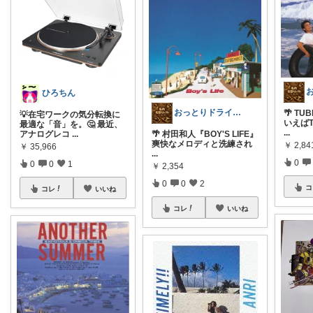
ひろちん
おっとりドライバー
🌴 TU
💡在宅ワークの気分転換に
いえば
最適な「音」を。🤔 最近、
...
アナログレコ
...
🌴 村田和人『BOY'S LIFE』
爽快なメロディと洗練され
￥
2,84
￥
35,966
...
0
0
0
1
￥
2,354
0
0
2
コ
コレ
いいね
コレ
いいね