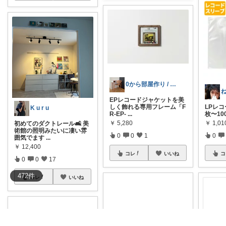
0から部屋作り / BASE
EPレコードジャケットを美
LPレコ
しく飾れる専用フレーム「F
K u r u
枚〜100
R-EP-
...
￥
1,0
￥
5,280
初めてのダクトレール🛋️ 美
術館の照明みたいに凄い雰
0
0
0
1
囲気でます
...
￥
12,400
コ
コレ
いいね
0
0
17
472
件
コレ
いいね