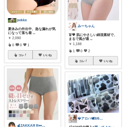
pokke
みーちゃん
夏休みの外出中、急な漏れが気
になって落ち着
...
👗💖 肌にやさしい綿混素材で、
￥
2,090
まるで風が通
...
￥
1,188
0
0
1
1
0
2
コレ
いいね
コレ
いいね
💎アロハ🕊️8/6ありがと✨無添加
🍎ZAKKAЯ R👀M 経由購入感謝