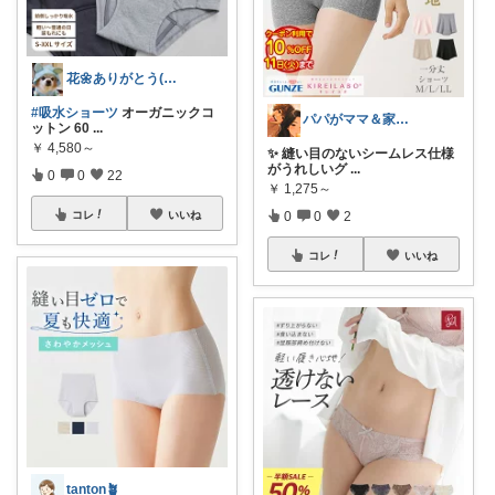
花🌼ありがとう(*･ω･)*_ _)ﾍ
#吸水ショーツ
オーガニックコ
パパがママ＆家族の笑顔の為に選ぶ品😆
ットン 60
...
￥
4,580～
✨ 縫い目のないシームレス仕様
がうれしいグ
...
0
0
22
￥
1,275～
0
0
2
コレ
いいね
コレ
いいね
tanton🪴