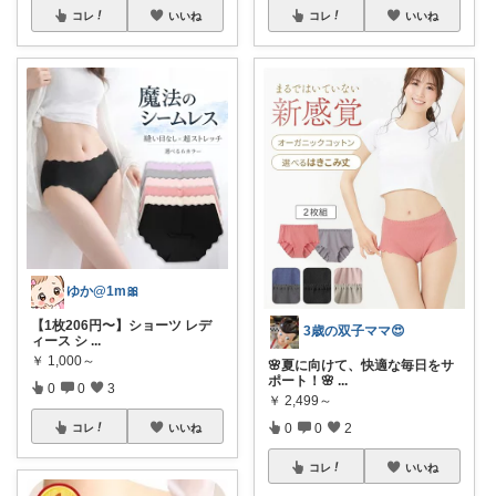
コレ
いいね
コレ
いいね
ゆか@1m🎀
【1枚206円〜】ショーツ レデ
3歳の双子ママ😍
ィース シ
...
￥
1,000～
🌸夏に向けて、快適な毎日をサ
ポート！🌸
...
0
0
3
￥
2,499～
0
0
2
コレ
いいね
コレ
いいね