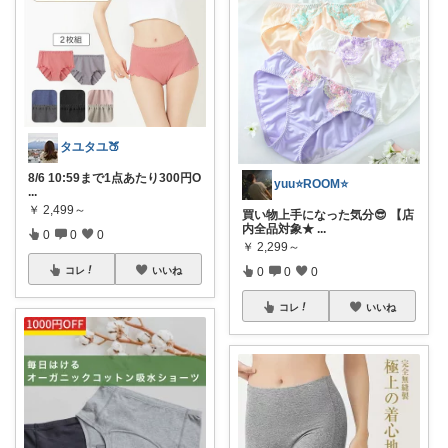
タユタユ🍑
8/6 10:59まで1点あたり300円O
yuu⭐️ROOM⭐️
...
￥
2,499～
買い物上手になった気分😎 【店
内全品対象★
...
0
0
0
￥
2,299～
0
0
0
コレ
いいね
コレ
いいね