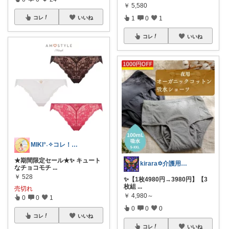
￥
5,580
1
0
1
コレ
いいね
コレ
いいね
MIKI°˖✧コレ！歓迎✧˖°
★期間限定セール★✨ キュート
kirara✡介護用品🌈
なチョコモチ
...
￥
528
✨️【1枚4980円→3980円】【3
枚組
...
売切れ
￥
4,980～
0
0
1
0
0
0
コレ
いいね
コレ
いいね