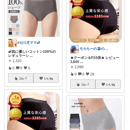
iri@1児ママ👶
モカちーの🏖️のんびりライフ🐈✨
🌿肌に優しいコットン100%の
レギュラーシ
...
🔥クーポン＆P10倍🔥 レビュー
￥
1,320
3,600
...
￥
2,090
0
0
0
0
0
29
コレ
いいね
コレ
いいね