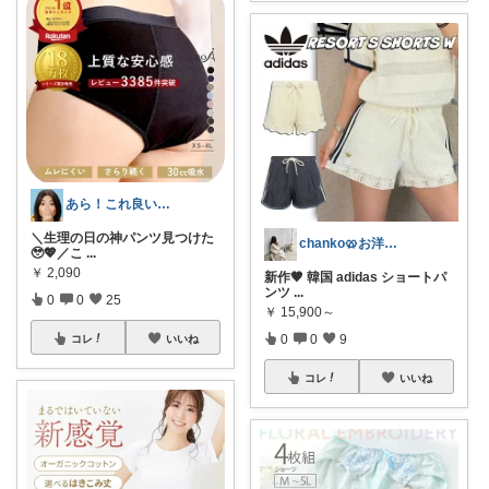
あら！これ良いわね～
​＼生理の日の神パンツ見つけた
chanko🥨お洋服/出産準備💗
🥹💖／ ​こ
...
￥
2,090
新作🤎 韓国 adidas ショートパ
ンツ
...
0
0
25
￥
15,900～
0
0
9
コレ
いいね
コレ
いいね