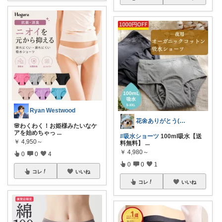
Ryan Westwood
花🌼ありがとう(*･ω･)*_ _)ﾍ
🌸わくわく！お姫様みたいなケ
アを始めちゃっ
...
#吸水ショーツ
100ml吸水【送
￥
4,950～
料無料】
...
￥
4,980～
0
0
4
0
0
1
コレ
いいね
コレ
いいね