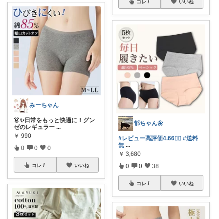
コレ
いいね
みーちゃん
👗✨日常をもっと快適に！グン
郁ちゃん🌼
ゼのレギュラー
...
￥
990
#レビュー高評価4.66🙆‍♀️
#送料
無
...
0
0
0
￥
3,680
0
0
38
コレ
いいね
コレ
いいね