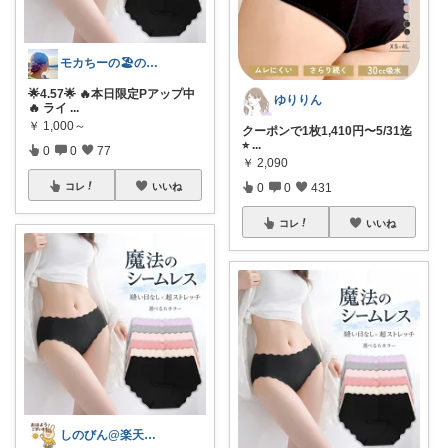
モカちーの🏖️のんびりライフ🐈✨
🌟4.57🌟 🔥本日限定Pアップ中
ゆりりん
🔥 ライ
...
￥
1,000～
クーポンで1枚1,410円〜5/31迄
⭐︎
...
0
0
77
￥
2,090
0
0
431
コレ
いいね
コレ
いいね
しのびん@楽天Room