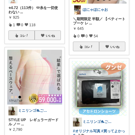
⭐4.72（113件） 🩲糸を一切使
ほにゃほにゃお
わない
...
￥
925
＼期間限定 半額／ 【ペティート
ブーケ レ
...
1
0
118
￥
645
0
0
54
コレ
いいね
コレ
いいね
ミニリンゴ🐬ご縁に感謝🌻ありがとう
STYLE UP レギュラーガード
ミニリンゴ🐬ご縁に感謝🌻ありがとう
ル ノー
...
￥
2,790
#オリジナル写真
#買ってよかっ