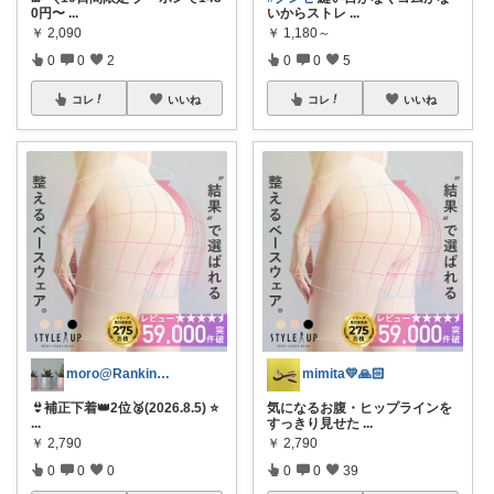
0円〜
...
いからストレ
...
￥
2,090
￥
1,180～
0
0
2
0
0
5
コレ
いいね
コレ
いいね
moro@Ranking ROOM
mimita💛🙏🏻
👙補正下着👑2位🥈(2026.8.5) ⭐
気になるお腹・ヒップラインを
...
すっきり見せた
...
￥
2,790
￥
2,790
0
0
0
0
0
39