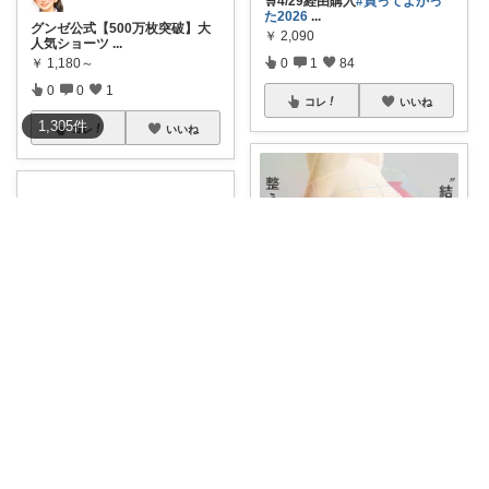
🛒4/29経由購入
#買ってよかっ
た2026
...
グンゼ公式【500万枚突破】大
￥
2,090
人気ショーツ
...
0
1
84
￥
1,180～
0
0
1
コレ
いいね
1,305
件
コレ
いいね
納税ちゃん🌟経由購入★
Sugar🍎 いつもの毎日を気分良く♡
【2枚セット】ガードル 骨盤ガ
ードル 産後
...
夏こそ完全無縫製！ ひんやり接
￥
5,580
触冷感で締め
...
0
0
1
￥
880