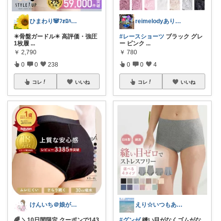
ひまわり🐼ﾌｫﾛﾊﾞ100❤️感謝
reimelodyありがとうございます
✴️骨盤ガードル✴️ 高評価・強圧
#レースショーツ
ブラック グレ
1枚履
...
ー ピンク
...
￥
2,790
￥
780
0
0
238
0
0
4
コレ
いいね
コレ
いいね
けんいち＠娘が喜んだマタニティ用品
えり☆いつもありがとうございます
🌈 ＼10日間限定 クーポンで143
#グンゼ
縫い目がなくゴムがな