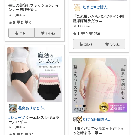
毎日の美容とファッション、イ
たまこ❤ご購入感謝！
ンナー選びを妥
...
￥
1,000～
「これ履いたらパンツライン問
題ほぼ解決だっ
...
0
0
0
￥
1,000～
1
0
236
コレ
いいね
コレ
いいね
花🌼ありがとう(*･ω･)*_ _)ﾍ
#ショーツ
シームレス レギュラ
たけ☆経由購入感謝します！ありがとう！☆
ー／ハイ
...
￥
1,000～
【履くだけでシルエットがキュ
ッと締まる！毎
...
0
0
24