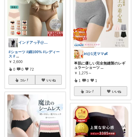
インドアっ子@ご購入ありがとうございます
#ショーツ
#綿100%
#レディー
iri@1児ママ👶
ス
#
...
￥
2,600
🌟肌に優しい完全無縫製のレギ
ュラーショーツ
...
0
0
72
￥
1,275～
1
0
1
コレ
いいね
コレ
いいね