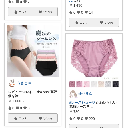
た
これ
...
0
0
2
￥
1,430
0
0
14
コレ
いいね
コレ
いいね
うさこ🥕
レビュー3048件・★4.58の高評
ゆりりん
価を誇
...
￥
1,000～
#レースショーツ
かわいらしい
花柄レース💐
...
0
0
0
￥
780
0
0
220
コレ
いいね