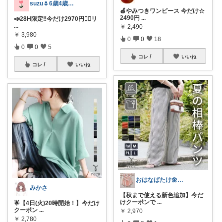
suzu🌷6歳4歳子育てママの暮らし
🍎やみつきワンピース 今だけ☆
2490円
...
📣28H限定‼️今だけ2970円❤️‍🔥リ
...
￥
2,490
￥
3,980
0
0
18
0
0
5
コレ
いいね
コレ
いいね
おはなばたけ🌼低浮上で再開🙇‍♀️
みかさ
​【秋まで使える新色追加】今だ
けクーポンで
...
🌟【4日(火)20時開始！】今だけ
クーポン
...
￥
2,970
￥
2,780