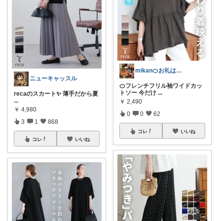
mikan🍊お礼はプロフ🍊
ニューキャッスル
🍊フレンチフリル袖ワイドカッ
トソー 今だけ
...
recaのスカート✨ 薄手だから夏
...
￥
2,490
￥
4,980
0
0
62
3
1
868
コレ
いいね
コレ
いいね