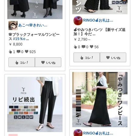
RINGO🍎お礼はプロフ🍎
あこべ🌸きれいめカジュアル♡
🍎やみつきパンツ 【新サイズ追
加！】今だ
...
🌸ブラックフォーマルワンピー
ス
#15％o
...
￥
2,790～
￥
8,800
0
0
56
1
0
925
コレ
いいね
コレ
いいね
RINGO🍎お礼はプロフ🍎