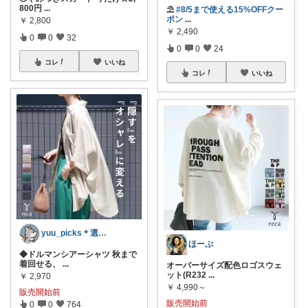
800円
...
⛱
#8/5まで使える15%OFFクー
ポン
...
￥
2,800
￥
2,490
0
0
32
0
0
24
コレ
いいね
コレ
いいね
yuu_picks＊選ぶ楽しみ＊
ほーぷ
◆ドルマンシアーシャツ 秋まで
着回せる、
...
オーバーサイズ配色ロゴスウェ
ット(R232
...
￥
2,970
￥
4,990～
販売開始前
販売開始前
0
0
764