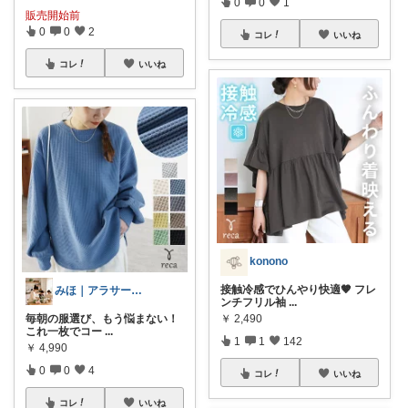
0
0
1
販売開始前
0
0
2
コレ
いいね
コレ
いいね
konono
接触冷感でひんやり快適🤎 フレ
みほ｜アラサー主婦｜共働き｜2児育児中
ンチフリル袖
...
毎朝の服選び、もう悩まない！
￥
2,490
これ一枚でコー
...
1
1
142
￥
4,990
0
0
4
コレ
いいね
コレ
いいね