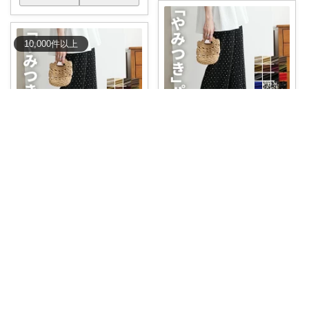
10,000
件
以上
すこ🧢kitchen✨interior
❤️‍🔥
#｟詳細を見る｠からクーポ
はなまる子
ンゲット
...
🌻涼しい夏にぴったり！プリー
￥
2,790～
ツパンツで大人
...
0
0
17
￥
2,790～
1
0
3
コレ
いいね
コレ
いいね