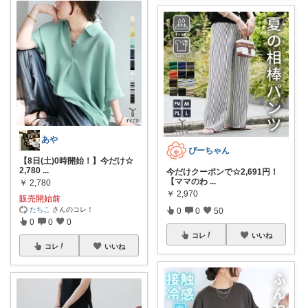
あや
ぴーちゃん
【8日(土)0時開始！】今だけ☆
2,780
...
今だけクーポンで☆2,691円！
【ママのわ
...
￥
2,780
￥
2,970
販売開始前
たちこ
さんのコレ！
0
0
50
0
0
0
コレ
いいね
コレ
いいね