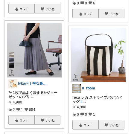
0
0
6
コレ
いいね
コレ
いいね
lyka@丁寧な暮らし
8_room
🐾 1枚で品よく決まる✨ジョー
ゼットのプリ
...
reca レカ ストライプバケツバ
ッグ
#
...
￥
4,980
￥
4,980
2
1
854
0
0
1
コレ
いいね
コレ
いいね