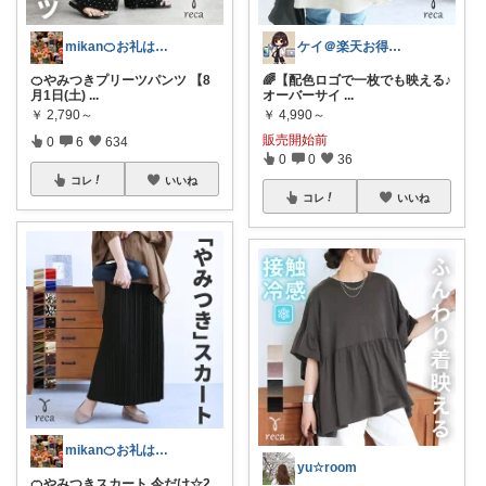
mikan🍊お礼はプロフ🍊
ケイ＠楽天お得生活
🍊やみつきプリーツパンツ 【8
🌈【配色ロゴで一枚でも映える♪
月1日(土)
...
オーバーサイ
...
￥
2,790～
￥
4,990～
販売開始前
0
6
634
0
0
36
コレ
いいね
コレ
いいね
mikan🍊お礼はプロフ🍊
yu☆room
🍊やみつきスカート 今だけ☆2,