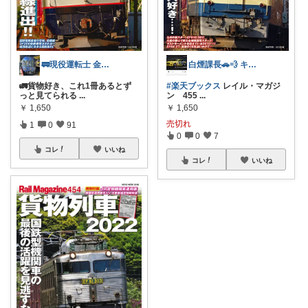
🚃現役運転士 金魚🐠
白煙課長🚗💨 キャンプ特化型⛺🎄
🚛貨物好き、これ1冊あるとず
#楽天ブックス
レイル・マガジ
っと見てられる
...
ン 455
...
￥
1,650
￥
1,650
売切れ
1
0
91
0
0
7
コレ
いいね
コレ
いいね